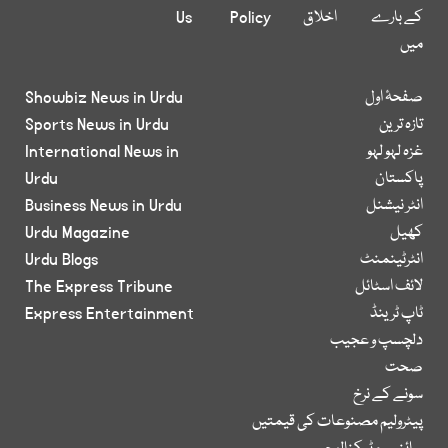
کے بارے
اخلاق
Policy
Us
میں
صفحۂ اول
Showbiz News in Urdu
تازہ ترین
Sports News in Urdu
غزہ لہو لہو
International News in
پاکستان
Urdu
انٹر نیشنل
Business News in Urdu
کھیل
Urdu Magazine
انٹرٹینمنٹ
Urdu Blogs
لائف اسٹائل
The Express Tribune
ٹاپ ٹرینڈ
Express Entertainment
دلچسپ و عجیب
صحت
سونے کے نرخ
پیٹرولیم مصنوعات کی قیمتیں