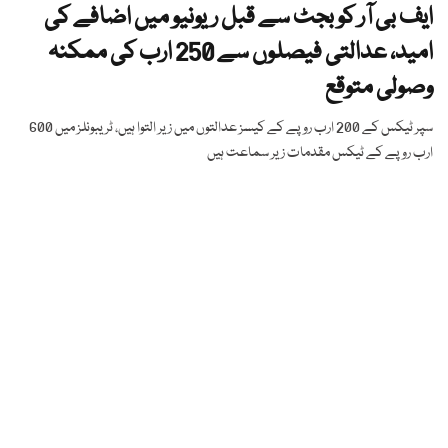
ایف بی آر کو بجٹ سے قبل ریونیو میں اضافے کی
امید، عدالتی فیصلوں سے 250 ارب کی ممکنہ
وصولی متوقع
سپر ٹیکس کے 200 ارب روپے کے کیسز عدالتوں میں زیر التوا ہیں، ٹریبونلز میں 600
ارب روپے کے ٹیکس مقدمات زیر سماعت ہیں