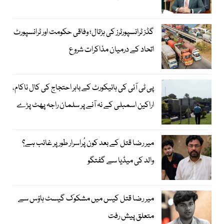
گڈز ٹرانسپورٹرز کی ہڑتال؛ وفاقی حکومت اور ٹرانسپورٹ
اتحاد کے درمیان مذاکرات شروع
پی ٹی آئی کی ہائیکورٹ کے باہر احتجاج کی کال ناکام،
اراکین اسمبلی کے نہ آنے پر سلمان راجہ پھٹ پڑے
میر رضا قتل کے بعد کون پُراسرار طور پر غائب ہے؟
والد کی میڈیا سے گفتگو
میر رضا قتل کیس میں مشکوک گیسٹ ہاؤس سے
متعلق پیش رفت