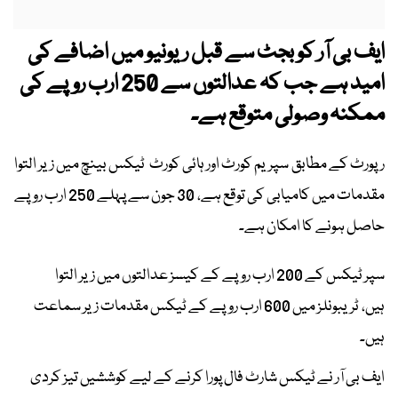
ایف بی آر کو بجٹ سے قبل ریونیو میں اضافے کی
امید ہے جب کہ عدالتوں سے 250 ارب روپے کی
ممکنہ وصولی متوقع ہے۔
رپورٹ کے مطابق سپریم کورٹ اور ہائی کورٹ ٹیکس بینچ میں زیر التوا
مقدمات میں کامیابی کی توقع ہے، 30 جون سے پہلے 250 ارب روپے
حاصل ہونے کا امکان ہے۔
سپر ٹیکس کے 200 ارب روپے کے کیسز عدالتوں میں زیر التوا
ہیں، ٹریبونلز میں 600 ارب روپے کے ٹیکس مقدمات زیر سماعت
ہیں۔
ایف بی آر نے ٹیکس شارٹ فال پورا کرنے کے لیے کوششیں تیز کردی