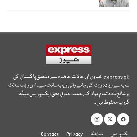
express.pk
خبروں اور حالات حاضرہ سے متعلق پاکستان کی
سب سے زیادہ وزٹ کی جانے والی ویب سائٹ ہے۔ اس ویب سائٹ
پر شائع شدہ تمام مواد کے جملہ حقوق بحق ایکسپریس میڈیا
گروپ محفوظ ہیں۔
ایکسپریس
ضابطہ
Privacy
Contact