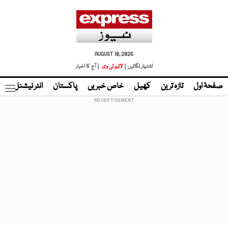
AUGUST 10, 2026
اشتہار لگائیں |
لائیو ٹی وی
| آج کا اخبار
صفحۂ اول
تازہ ترین
کھیل
خاص خبریں
پاکستان
انٹر نیشنل
ٹا