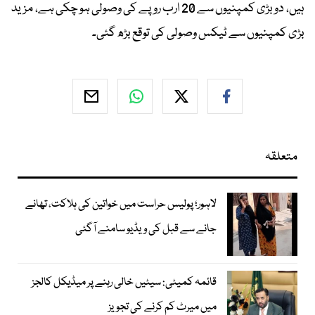
ہیں، دو بڑی کمپنیوں سے 20 ارب روپے کی وصولی ہو چکی ہے، مزید
بڑی کمپنیوں سے ٹیکس وصولی کی توقع بڑھ گئی۔
متعلقہ
لاہور؛ پولیس حراست میں خواتین کی ہلاکت، تھانے
جانے سے قبل کی ویڈیو سامنے آگئی
قائمہ کمیٹی: سیٹیں خالی رہنے پر میڈیکل کالجز
میں میرٹ کم کرنے کی تجویز