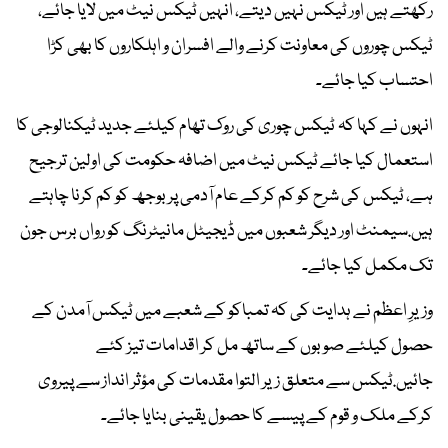
رکھتے ہیں اور ٹیکس نہیں دیتے، انہیں ٹیکس نیٹ میں لایا جائے،
ٹیکس چوروں کی معاونت کرنے والے افسران و اہلکاروں کا بھی کڑا
احتساب کیا جائے۔
انہوں نے کہا کہ ٹیکس چوری کی روک تھام کیلئے جدید ٹیکنالوجی کا
استعمال کیا جائے ٹیکس نیٹ میں اضافہ حکومت کی اولین ترجیح
ہے، ٹیکس کی شرح کو کم کرکے عام آدمی پر بوجھ کو کم کرنا چاہتے
ہیں.سیمنٹ اور دیگر شعبوں میں ڈیجیٹل مانیٹرنگ کو رواں برس جون
تک مکمل کیا جائے۔
وزیرِ اعظم نے ہدایت کی کہ تمباکو کے شعبے میں ٹیکس آمدن کے
حصول کیلئے صوبوں کے ساتھ مل کر اقدامات تیز کئے
جائیں.ٹیکس سے متعلق زیر التوا مقدمات کی مؤثر انداز سے پیروی
کرکے ملک و قوم کے پیسے کا حصول یقینی بنایا جائے۔