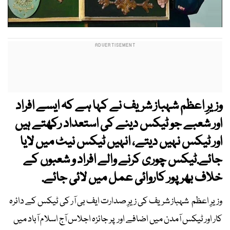
وزیرِ اعظم شہباز شریف نے کہا ہے کہ ایسے افراد
اور شعبے جو ٹیکس دینے کی استعداد رکھتے ہیں
اور ٹیکس نہیں دیتے، انہیں ٹیکس نیٹ میں لایا
جائے.ٹیکس چوری کرنے والے افراد و شعبوں کے
خلاف بھرپور کاروائی عمل میں لائی جائے.
وزیرِ اعظم شہباز شریف کی زیرِ صدارت ایف بی آر کی ٹیکس کے دائرہ
کار اور ٹیکس آمدن میں اضافے اور پر جائزہ اجلاس آج اسلام آباد میں