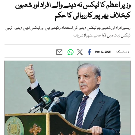
وزیر اعظم کا ٹیکس نہ دینے والے افراد اور شعبوں
کیخلاف بھرپور کارروائی کا حکم
ایسے افراد اور شعبے جو ٹیکس دینے کی استعداد رکھتے ہیں اور ٹیکس نہیں دیتے، انہیں
ٹیکس نیٹ میں لایا جائے، شہباز شریف
ویب ڈیسک
May 13, 2025