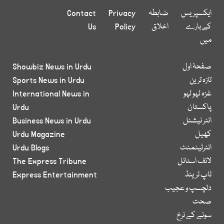
ایکسپریس
ضابطہ
Privacy
Contact
کے بارے
اخلاق
Policy
Us
میں
صفحۂ اول
Showbiz News in Urdu
تازہ ترین
Sports News in Urdu
غزہ لہو لہو
International News in
پاکستان
Urdu
انٹر نیشنل
Business News in Urdu
کھیل
Urdu Magazine
انٹرٹینمنٹ
Urdu Blogs
لائف اسٹائل
The Express Tribune
ٹاپ ٹرینڈ
Express Entertainment
دلچسپ و عجیب
صحت
سونے کے نرخ