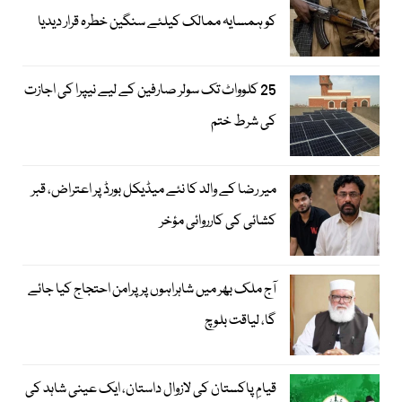
کو ہمسایہ ممالک کیلئے سنگین خطرہ قرار دیدیا
25 کلوواٹ تک سولر صارفین کے لیے نیپرا کی اجازت
کی شرط ختم
میر رضا کے والد کا نئے میڈیکل بورڈ پر اعتراض، قبر
کشائی کی کارروائی مؤخر
آج ملک بھر میں شاہراہوں پر پرامن احتجاج کیا جائے
گا، لیاقت بلوچ
قیامِ پاکستان کی لازوال داستان، ایک عینی شاہد کی