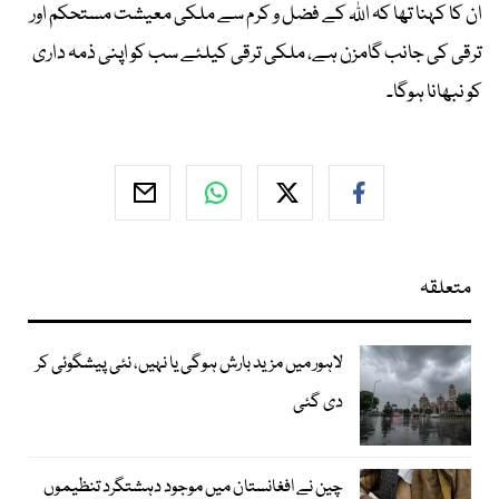
ان کا کہنا تھا کہ اللہ کے فضل و کرم سے ملکی معیشت مستحکم اور
ترقی کی جانب گامزن ہے، ملکی ترقی کیلئے سب کو اپنی ذمہ داری
کو نبھانا ہوگا۔
متعلقہ
لاہور میں مزید بارش ہوگی یا نہیں، نئی پیشگوئی کر
دی گئی
چین نے افغانستان میں موجود دہشتگرد تنظیموں