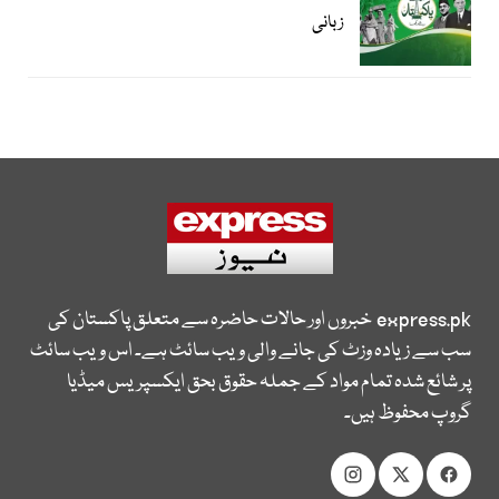
زبانی
express.pk
خبروں اور حالات حاضرہ سے متعلق پاکستان کی
سب سے زیادہ وزٹ کی جانے والی ویب سائٹ ہے۔ اس ویب سائٹ
پر شائع شدہ تمام مواد کے جملہ حقوق بحق ایکسپریس میڈیا
گروپ محفوظ ہیں۔