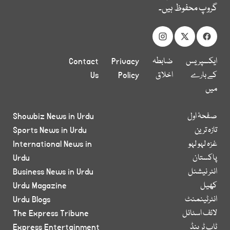
گروپ محفوظ ہیں۔
ایکسپریس
ضابطہ
Privacy
Contact
کے بارے
اخلاق
Policy
Us
میں
صفحۂ اول
Showbiz News in Urdu
تازہ ترین
Sports News in Urdu
غزہ لہو لہو
International News in
پاکستان
Urdu
انٹر نیشنل
Business News in Urdu
کھیل
Urdu Magazine
انٹرٹینمنٹ
Urdu Blogs
لائف اسٹائل
The Express Tribune
ٹاپ ٹرینڈ
Express Entertainment