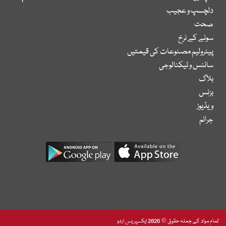
دلچسپ و عجیب
صحت
سونے کے نرخ
پیٹرولیم مصنوعات کی قیمتیں
سائنس و ٹیکنالوجی
بلاگ
بزنس
ویڈیوز
جرائم
تمام مواد کے جملہ حقوق © 2026 ایکسپریس اردو