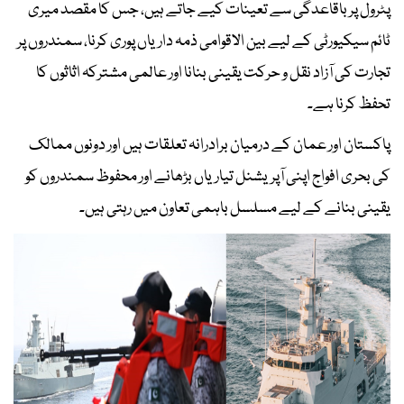
پٹرول پر باقاعدگی سے تعینات کیے جاتے ہیں، جس کا مقصد میری
ٹائم سیکیورٹی کے لیے بین الاقوامی ذمہ داریاں پوری کرنا، سمندروں پر
تجارت کی آزاد نقل و حرکت یقینی بنانا اور عالمی مشترکہ اثاثوں کا
تحفظ کرنا ہے۔
پاکستان اور عمان کے درمیان برادرانہ تعلقات ہیں اور دونوں ممالک
کی بحری افواج اپنی آپریشنل تیاریاں بڑھانے اور محفوظ سمندروں کو
یقینی بنانے کے لیے مسلسل باہمی تعاون میں رہتی ہیں۔