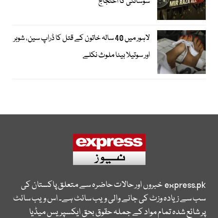
سوسائٹی کا احتجاج
لاہور میں 40 سالہ خاتون کے قتل کا ڈراپ سین، شوہر
اور سوتیلا بیٹا ملوث نکلے
express.pk
خبروں اور حالات حاضرہ سے متعلق پاکستان کی
سب سے زیادہ وزٹ کی جانے والی ویب سائٹ ہے۔ اس ویب سائٹ
پر شائع شدہ تمام مواد کے جملہ حقوق بحق ایکسپریس میڈیا