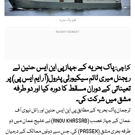
فوٹو: پاک بحریہ
پاک بحریہ کے جہاز پی این ایس حنین نے
کراچی:
ریجنل میری ٹائم سیکیورٹی پٹرول(آر ایم ایس پی) پر
تعیناتی کے دوران مسقط کا دورہ کیا اور دو طرفہ
مشق میں شرکت کی۔
ترجمان پاک بحریہ کے مطابق پی این ایس حنین اور رائل نیوی آف
عمان کے جہاز خصب (RNOV KHASSAB) نے خلیج عمان میں دو
طرفہ بحری مشق (PASSEX) کی، جس سے دونوں ممالک کے درمیان