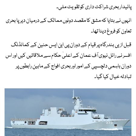
پائیدار بحری شراکت داری کو تقویت ملی۔
انہوں نے بتایا کہ مشق کا مقصد دونوں ممالک کے درمیان دیرپا بحری
تعاون کو فروغ دینا تھا۔
قبل ازیں بندرگاہ پر قیام کے دوران پی این ایس حنین کے کمانڈنگ
افسر نے رائل نیوی آف عمان کے اعلیٰ حکام سے ملاقاتیں کیں اور اس
دوران باہمی دلچسپی کے امور اور بحری افواج کے مابین رابطوں پر
تبادلہ خیال کیا گیا۔