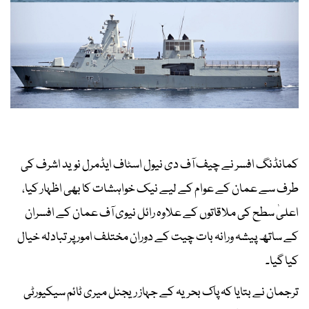
کمانڈنگ افسر نے چیف آف دی نیول اسٹاف ایڈمرل نوید اشرف کی
طرف سے عمان کے عوام کے لیے نیک خواہشات کا بھی اظہار کیا،
اعلیٰ سطح کی ملاقاتوں کے علاوہ رائل نیوی آف عمان کے افسران
کے ساتھ پیشہ ورانہ بات چیت کے دوران مختلف امور پر تبادلہ خیال
کیا گیا۔
ترجمان نے بتایا کہ پاک بحریہ کے جہاز ریجنل میری ٹائم سیکیورٹی