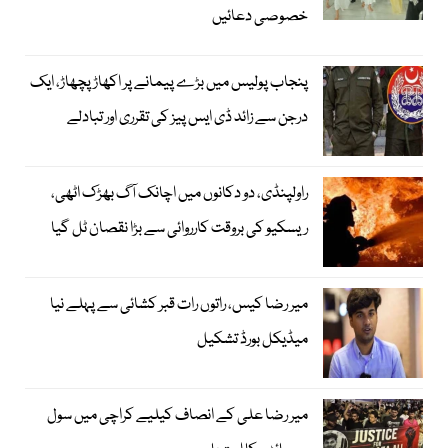
خصوصی دعائیں
پنجاب پولیس میں بڑے پیمانے پر اکھاڑ پچھاڑ، ایک
درجن سے زائد ڈی ایس پیز کی تقرری اور تبادلے
راولپنڈی، دو دکانوں میں اچانک آگ بھڑک اٹھی،
ریسکیو کی بروقت کارروائی سے بڑا نقصان ٹل گیا
میر رضا کیس، راتوں رات قبر کشائی سے پہلے نیا
میڈیکل بورڈ تشکیل
میر رضا علی کے انصاف کیلیے کراچی میں سول