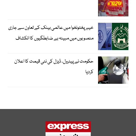
خیبرپختونخوا میں عالمی بینک کے تعاون سے جاری
منصوبوں میں مبینہ بے ضابطگیوں کا انکشاف
حکومت نے پیٹرول، ڈیزل کی نئی قیمت کا اعلان
کردیا