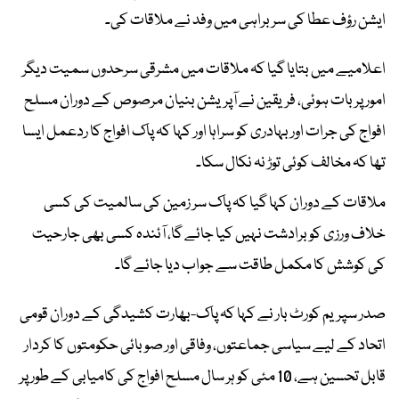
ایشن رؤف عطا کی سربراہی میں وفد نے ملاقات کی۔
اعلامیے میں بتایا گیا کہ ملاقات میں مشرقی سرحدوں سمیت دیگر
امور پر بات ہوئی، فریقین نے آپریشن بنیان مرصوص کے دوران مسلح
افواج کی جرات اور بہادری کو سراہا اور کہا کہ پاک افواج کا ردعمل ایسا
تھا کہ مخالف کوئی توڑ نہ نکال سکا۔
ملاقات کے دوران کہا گیا کہ پاک سر زمین کی سالمیت کی کسی
خلاف ورزی کو برادشت نہیں کیا جائے گا، آئندہ کسی بھی جارحیت
کی کوشش کا مکمل طاقت سے جواب دیا جائے گا۔
صدر سپریم کورٹ بار نے کہا کہ پاک-بھارت کشیدگی کے دوران قومی
اتحاد کے لیے سیاسی جماعتوں، وفاقی اور صوبائی حکومتوں کا کردار
قابل تحسین ہے، 10 مئی کو ہر سال مسلح افواج کی کامیابی کے طور پر