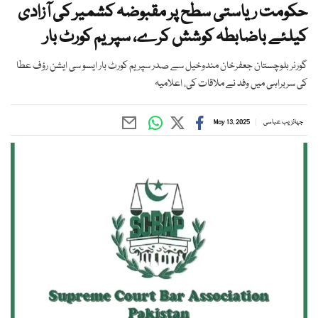
حکومت ریاستی سطح پر مقبوضہ کشمیر کی آزادی
کیلئے باضابطہ کوشش کرے، سپریم کورٹ بار
گورنر بلوچستان جعفرخان مندوخیل سے صدر سپریم کورٹ بار ایسو سی ایشن رؤف عطا
کی سربراہی میں وفد نے ملاقات کی، اعلامیہ
جہانزیب عباسی
May 13, 2025