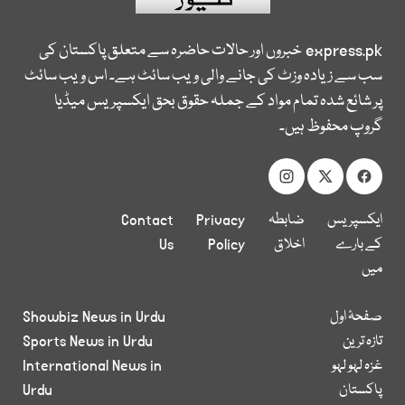
express.pk
خبروں اور حالات حاضرہ سے متعلق پاکستان کی
سب سے زیادہ وزٹ کی جانے والی ویب سائٹ ہے۔ اس ویب سائٹ
پر شائع شدہ تمام مواد کے جملہ حقوق بحق ایکسپریس میڈیا
گروپ محفوظ ہیں۔
ایکسپریس
ضابطہ
Privacy
Contact
کے بارے
اخلاق
Policy
Us
میں
صفحۂ اول
Showbiz News in Urdu
تازہ ترین
Sports News in Urdu
غزہ لہو لہو
International News in
پاکستان
Urdu