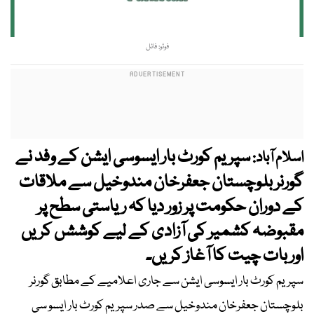
فوٹو: فائل
سپریم کورٹ بار ایسوسی ایشن کے وفد نے
اسلام آباد:
گورنر بلوچستان جعفرخان مندوخیل سے ملاقات
کے دوران حکومت پر زور دیا کہ ریاستی سطح پر
مقبوضہ کشمیر کی آزادی کے لیے کوششں کریں
اور بات چیت کا آغاز کریں۔
سپریم کورٹ بار ایسوسی ایشن سے جاری اعلامیے کے مطابق گورنر
بلوچستان جعفرخان مندوخیل سے صدر سپریم کورٹ بار ایسو سی