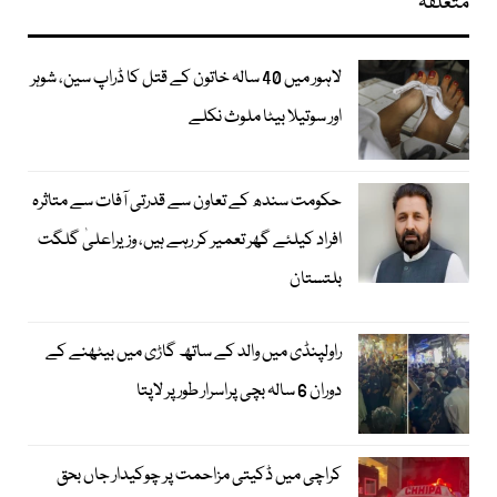
متعلقہ
لاہور میں 40 سالہ خاتون کے قتل کا ڈراپ سین، شوہر
اور سوتیلا بیٹا ملوث نکلے
حکومت سندھ کے تعاون سے قدرتی آفات سے متاثرہ
افراد کیلئے گھر تعمیر کر رہے ہیں، وزیراعلیٰ گلگت
بلتستان
راولپنڈی میں والد کے ساتھ گاڑی میں بیٹھنے کے
دوران 6 سالہ بچی پراسرار طور پر لاپتا
کراچی میں ڈکیتی مزاحمت پر چوکیدار جاں بحق