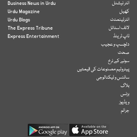
انٹر نیشنل
Business News in Urdu
کھیل
Urdu Magazine
انٹرٹینمنٹ
Urdu Blogs
لائف اسٹائل
The Express Tribune
ٹاپ ٹرینڈ
Express Entertainment
دلچسپ و عجیب
صحت
سونے کے نرخ
پیٹرولیم مصنوعات کی قیمتیں
سائنس و ٹیکنالوجی
بلاگ
بزنس
ویڈیوز
جرائم