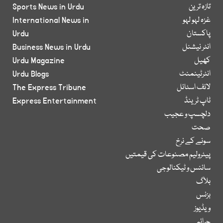
تازہ ترین
Sports News in Urdu
غزہ لہو لہو
International News in
پاکستان
Urdu
انٹر نیشنل
Business News in Urdu
کھیل
Urdu Magazine
انٹرٹینمنٹ
Urdu Blogs
لائف اسٹائل
The Express Tribune
ٹاپ ٹرینڈ
Express Entertainment
دلچسپ و عجیب
صحت
سونے کے نرخ
پیٹرولیم مصنوعات کی قیمتیں
سائنس و ٹیکنالوجی
بلاگ
بزنس
ویڈیوز
جرائم