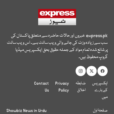
express.pk
خبروں اور حالات حاضرہ سے متعلق پاکستان کی
سب سے زیادہ وزٹ کی جانے والی ویب سائٹ ہے۔ اس ویب سائٹ
پر شائع شدہ تمام مواد کے جملہ حقوق بحق ایکسپریس میڈیا
گروپ محفوظ ہیں۔
ایکسپریس
ضابطہ
Privacy
Contact
کے بارے
اخلاق
Policy
Us
میں
صفحۂ اول
Showbiz News in Urdu