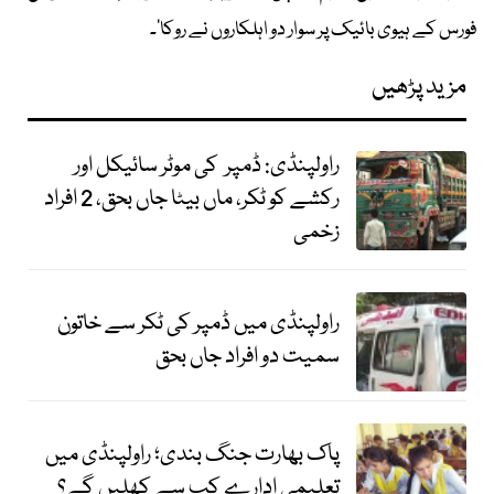
فورس کے ہیوی بائیک پر سوار دو اہلکاروں نے روکا‘۔
مزید پڑھیں
راولپنڈی: ڈمپر کی موٹر سائیکل اور
رکشے کو ٹکر، ماں بیٹا جاں بحق، 2 افراد
زخمی
راولپنڈی میں ڈمپر کی ٹکر سے خاتون
سمیت دو افراد جاں بحق
پاک بھارت جنگ بندی؛ راولپنڈی میں
تعلیمی ادارے کب سے کھلیں گے؟