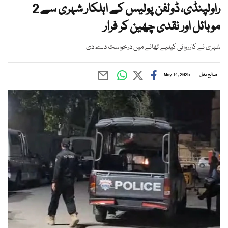
راولپنڈی، ڈولفن پولیس کے اہلکار شہری سے 2
موبائل اور نقدی چھین کر فرار
شہری نے کارروائی کیلیے تھانے میں درخواست دے دی
صالح مغل
May 14, 2025