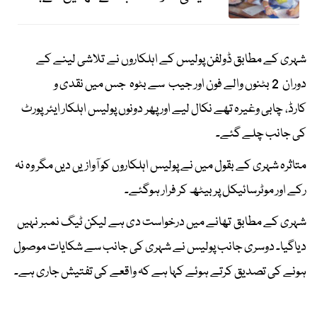
شہری کے مطابق ڈولفن پولیس کے اہلکاروں نے تلاشی لینے کے
دوران 2 بٹنوں والے فون اور جیب سے بٹوہ جس میں نقدی و
کارڈ، چابی وغیرہ تھے نکال لیے اور پھر دونوں پولیس اہلکار ایئرپورٹ
کی جانب چلے گئے۔
متاثرہ شہری کے بقول میں نے پولیس اہلکاروں کو آوازیں دیں مگر وہ نہ
رکے اور موٹرسائیکل پر بیٹھ کر فرار ہوگئے۔
شہری کے مطابق تھانے میں درخواست دی ہے لیکن ٹیگ نمبر نہیں
دیاگیا۔ دوسری جانب پولیس نے شہری کی جانب سے شکایات موصول
ہونے کی تصدیق کرتے ہوئے کہا ہے کہ واقعے کی تفتیش جاری ہے۔