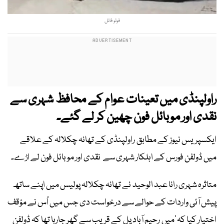
فوٹو فائل
راولپنڈی میں تعینات عوام کے محافظ شہری سے
نقدی اور موبائل فون چھین کر لے گئے۔
ایکسپریس نیوز کے مطابق راولپنڈی کے تھانہ چکلالہ کے علاقے
میں ڈولفن فورس کے اہلکار شہری سے نقدی اور موبائل فون لے اڑے۔
متاثرہ شہری رانا عبد الوحید نے تھانہ چکلالہ پولیس میں اپنے ساتھ
پیش آئی واردات کے حوالے سے درخواست دی جس میں اُس نے مؤقف
اختیار کیا کہ ’میں رحیم آباد پل کے قریب سے گھر جارہا تھا کہ ڈولفن