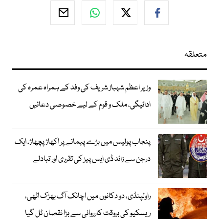
متعلقہ
وزیر اعظم شہباز شریف کی وفد کے ہمراہ عمرہ کی
ادائیگی، ملک و قوم کے لیے خصوصی دعائیں
پنجاب پولیس میں بڑے پیمانے پر اکھاڑ پچھاڑ، ایک
درجن سے زائد ڈی ایس پیز کی تقرری اور تبادلے
راولپنڈی، دو دکانوں میں اچانک آگ بھڑک اٹھی،
ریسکیو کی بروقت کارروائی سے بڑا نقصان ٹل گیا