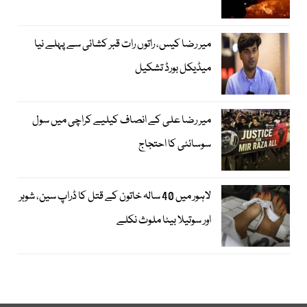
میر رضا کیس، راتوں رات قبر کشائی سے پہلے نیا
میڈیکل بورڈ تشکیل
میر رضا علی کے انصاف کیلیے کراچی میں سول
سوسائٹی کا احتجاج
لاہور میں 40 سالہ خاتون کے قتل کا ڈراپ سین، شوہر
اور سوتیلا بیٹا ملوث نکلے