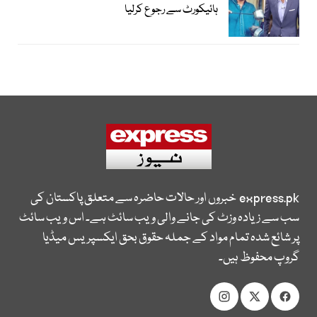
ہائیکورٹ سے رجوع کرلیا
express.pk
خبروں اور حالات حاضرہ سے متعلق پاکستان کی
سب سے زیادہ وزٹ کی جانے والی ویب سائٹ ہے۔ اس ویب سائٹ
پر شائع شدہ تمام مواد کے جملہ حقوق بحق ایکسپریس میڈیا
گروپ محفوظ ہیں۔