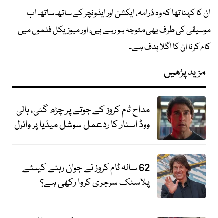
ان کا کہنا تھا کہ وہ ڈرامہ، ایکشن اور ایڈونچر کے ساتھ ساتھ اب
موسیقی کی طرف بھی متوجہ ہو رہے ہیں، اور میوزیکل فلموں میں
کام کرنا ان کا اگلا ہدف ہے۔
مزید پڑھیں
مداح ٹام کروز کے جوتے پر چڑھ گئی، ہالی
ووڈ اسٹار کا ردعمل سوشل میڈیا پر وائرل
62 سالہ ٹام کروز نے جوان رہنے کیلئے
پلاسٹک سرجری کروا رکھی ہے؟