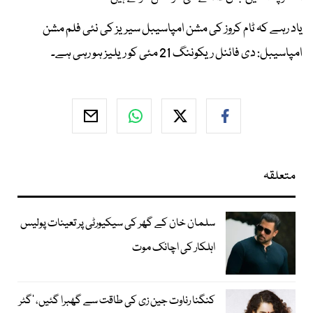
یاد رہے کہ ٹام کروز کی مشن امپاسیبل سیریز کی نئی فلم مشن
امپاسیبل: دی فائنل ریکوننگ 21 مئی کو ریلیز ہو رہی ہے۔
متعلقہ
سلمان خان کے گھر کی سیکیورٹی پر تعینات پولیس
اہلکار کی اچانک موت
کنگنا رناوت جین زی کی طاقت سے گھبرا گئیں، ’گٹر