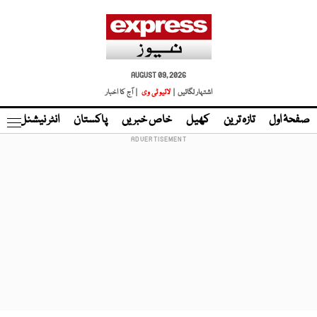
AUGUST 09, 2026
اشتہار لگائیں |
لائیو ٹی وی
| آج کا اخبار
صفحۂ اول
تازہ ترین
کھیل
خاص خبریں
پاکستان
انٹر نیشنل
ٹا