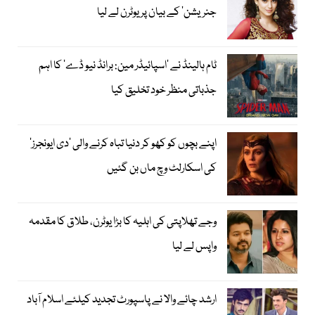
جنریشن‘ کے بیان پر یوٹرن لے لیا
ٹام ہالینڈ نے ’اسپائیڈر مین: برانڈ نیو ڈے‘ کا اہم
جذباتی منظر خود تخلیق کیا
اپنے بچوں کو کھو کر دنیا تباہ کرنے والی ’دی ایونجرز‘
کی اسکارلٹ وچ ماں بن گئیں
وجے تھلاپتی کی اہلیہ کا بڑا یوٹرن، طلاق کا مقدمہ
واپس لے لیا
ارشد چائے والا نے پاسپورٹ تجدید کیلئے اسلام آباد