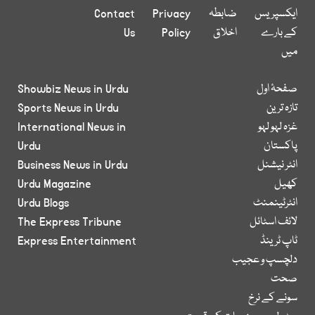
ایکسپریس
ضابطہ
Privacy
Contact
کے بارے
اخلاق
Policy
Us
میں
صفحۂ اول
Showbiz News in Urdu
تازہ ترین
Sports News in Urdu
غزہ لہو لہو
International News in
پاکستان
Urdu
انٹر نیشنل
Business News in Urdu
کھیل
Urdu Magazine
انٹرٹینمنٹ
Urdu Blogs
لائف اسٹائل
The Express Tribune
ٹاپ ٹرینڈ
Express Entertainment
دلچسپ و عجیب
صحت
سونے کے نرخ