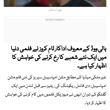
فوٹو : انسٹاگرام
ہالی ووڈ کے معروف اداکار ٹام کروز نے فلمی دنیا
میں ایک نئے شعبے کا رخ کرنے کی خواہش کا
اظہار کیا ہے۔
غیر ملکی میڈیا کے مطابق مشن امپاسیبل سیریز کی نئی فلم مشن
امپاسیبل: دی فائنل ریکوننگ کی ریلیز سے قبل لندن میں ایک
گفتگو کے دوران انہوں نے میوزیکل فلموں میں کام کرنے کی خواہش
کا اظہار کر دیا۔