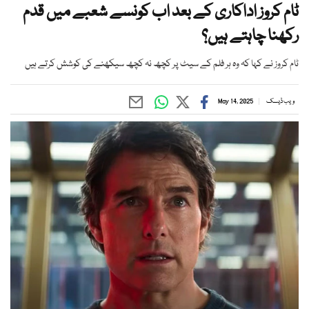
ٹام کروز اداکاری کے بعد اب کونسے شعبے میں قدم
رکھنا چاہتے ہیں؟
ٹام کروز نے کہا کہ وہ ہر فلم کے سیٹ پر کچھ نہ کچھ سیکھنے کی کوشش کرتے ہیں
ویب ڈیسک
May 14, 2025