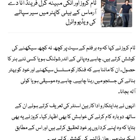
ٹام کروز اور انکی مبینہ گرل فرینڈ آنا دے
آرماس کے ہیلی کاپٹر میں سیر سپاٹے
کی ویڈیو وائرل
ٹام کروز نے کہا کہ وہ ہر فلم کے سیٹ پر کچھ نہ کچھ سیکھنے کی
کوشش کرتے ہیں، چاہے وہ پانی کے اندر شوٹنگ ہو یا کسی نئے ہنر کا
حصول۔ ان کا ماننا ہے کہ فنکار کو مسلسل سیکھنے اور خود کو بہتر
بنانے کی جستجو میں رہنا چاہیے، چاہے وہ موسیقی ہو یا کوئی
آلہ بجانا۔
انہوں نے ہدایتکار و اداکار بین اسٹلر کی تعریف کرتے ہوئے ان کے
ساتھ دوبارہ کام کرنے کی خواہش کا بھی اظہار کیا۔ کروز نے یہ بھی
بتایا کہ وہ اپنے کرداروں پر خود تحقیق کرتے ہیں اور اس کے مطابق
اسکرپٹ میں جان ڈالنے کی کوشش کرتے ہیں۔