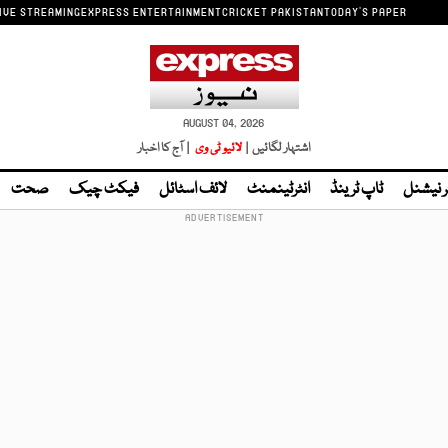
IVE STREAMING
EXPRESS ENTERTAINMENT
CRICKET PAKISTAN
TODAY'S PAPER
AUGUST 04, 2026
اشتہار لگائیں |
لائیو ٹی وی
| آج کا اخبار
ر نیشنل
ٹاپ ٹرینڈ
انٹرٹینمنٹ
لائف اسٹائل
فیکٹ چیک
صحت