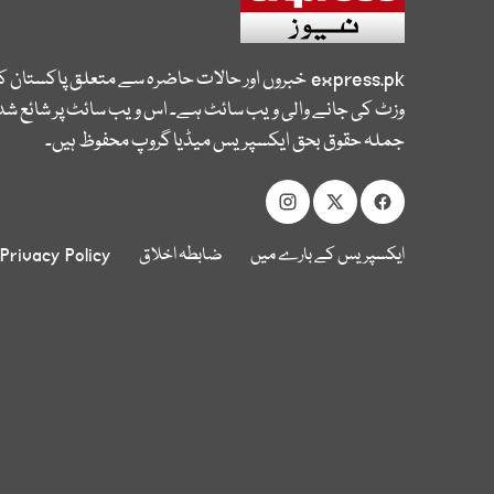
express.pk
خبروں اور حالات حاضرہ سے متعلق پاکستان 
وزٹ کی جانے والی ویب سائٹ ہے۔ اس ویب سائٹ پر شائع شدہ
جملہ حقوق بحق ایکسپریس میڈیا گروپ محفوظ ہیں۔
ایکسپریس کے بارے میں
ضابطہ اخلاق
Privacy Policy