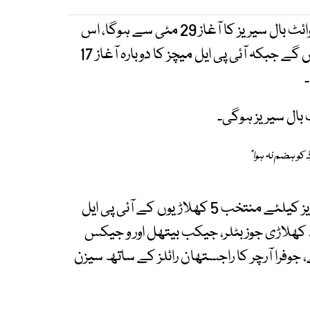
رپورٹس کے مطابق انگلش ٹیم کی ویسٹ انڈیز سے وائٹ بال سیریز کا آغاز 29 مئی سے ہوگا، اس
میں 3 ون ڈے اور اتنے ہی ٹی 20 میچز کھیلے جائیں گے جبکہ آئی پی ایل میچز کا دوبارہ آغاز 17
 بال سیریز ہوگی۔
ڈ کو ہضم نہ ہوا"
گزشتہ روز اسکواڈ کا اعلان کیا گیا تھا، ون ڈے سیریز کیلئے منتخب 5 کھلاڑیوں کے آئی پی ایل
فرنچائزز کیساتھ معاہدے ہیں، ان میں سے صرف 3 کھلاڑی جوز بٹلر، جیکب بیتھل اور و جیکس
جوفرا آرچر کا راجستھان رائلز کے ساتھ سیزن