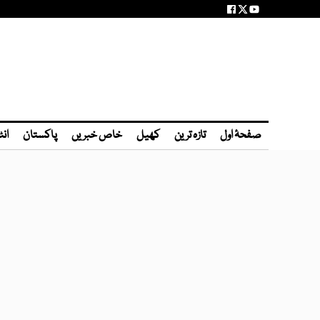
صفحۂ اول
تازہ ترین
کھیل
خاص خبریں
پاکستان
انٹ