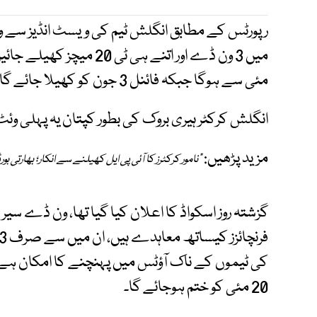
مئی سے ہوگا جبکہ فائنل 3 جون کو کھیلا جائے گا۔
انگلش کرکٹر ہیری بروک کی بطور کپتان یہ پہلی وئٹ
مزید پڑھیں:
"نامور کرکٹرز کا آئی پی ایل کھیلنے سے انکار؛ بھارتی بور
کی ٹیموں کے ناک آؤٹس میں پہنچنے کا امکان ہے، 
20 مئی کو ختم ہوجائے گا۔