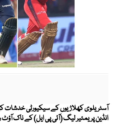
آسٹریلوی کھلاڑیوں کے سیکیورٹی خدشات کے 
انڈین پریمئیر لیگ (آئی پی ایل) کے ناک آؤ