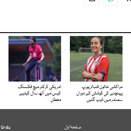
مراکشی خاتون فٹبالر یورپ
امریکی کرکٹر میچ فکسنگ
پہنچنے کی کوشش کے دوران
کیس میں آٹھ سال کیلیے
سمندر میں ڈوب گئیں
معطل
صفحۂ اول
 Urdu