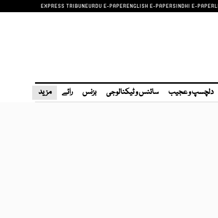
EXPRESS TRIBUNE
URDU E-PAPER
ENGLISH E-PAPER
SINDHI E-PAPER
L
دلچسپ و عجیب
سائنس و ٹیکنالوجی
بزنس
رائے
مزید