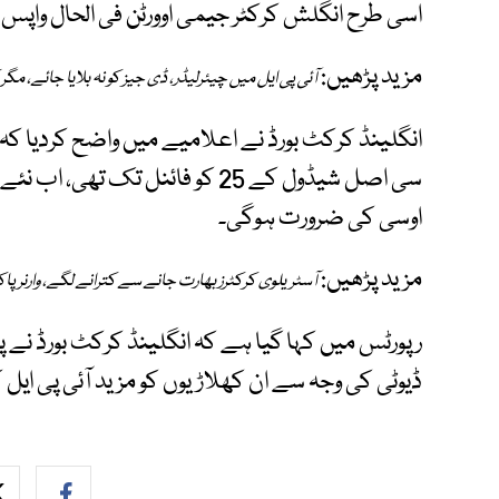
اسی طرح انگلش کرکٹر جیمی اوورٹن فی الحال واپس ب
مزید پڑھیں:
آئی پی ایل میں چیئرلیڈر، ڈی جیز کو نہ بلایا جائے، مگر
انگلینڈ کرکٹ بورڈ نے اعلامیے میں واضح کردیا کہ آئ
سی اصل شیڈول کے 25 کو فائنل تک 
اوسی کی ضرورت ہوگی۔
مزید پڑھیں:
آسٹریلوی کرکٹرز بھارت جانے سے کترانے لگے، وارنر پاک
رپورٹس میں کہا گیا ہے کہ انگلینڈ کرکٹ بورڈ نے پل
ڈیوٹی کی وجہ سے ان کھلاڑیوں کو مزید آئی پی ای