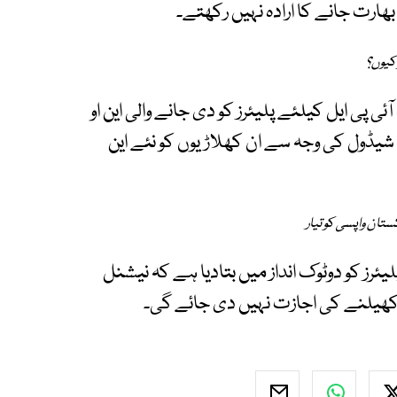
ھارت جانے کا ارادہ نہیں رکھتے۔
 کیوں؟
ی پی ایل کیلئے پلیئرز کو دی جانے والی این او
تھی، اب نئے شیڈول کی وجہ سے ان کھلاڑیوں کو نئے این
ستان واپسی کو تیار
یئرز کو دوٹوک انداز میں بتادیا ہے کہ نیشنل
ل کھیلنے کی اجازت نہیں دی جائے گی۔