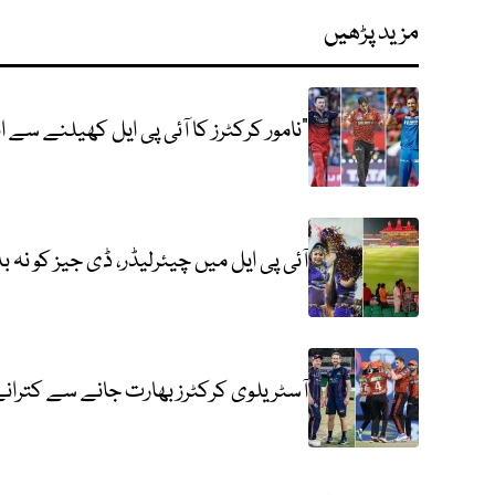
مزید پڑھیں
"نامور کرکٹرز کا آئی پی ایل کھیلنے سے ان
آئی پی ایل میں چیئرلیڈر، ڈی جیز کو نہ ب
آسٹریلوی کرکٹرز بھارت جانے سے کترانے ل