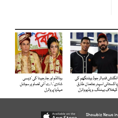
انگلش فٹبالر جوڈ بیلنگھم کی
رونالڈو اور جارجینا کی ’دیسی
پاکستانی اسپنر عثمان طارق
شادی‘، اے آئی تصاویر سوشل
کیخلاف بیٹنگ، ویڈیو وائرل
میڈیا پر وائرل
Showbiz News in