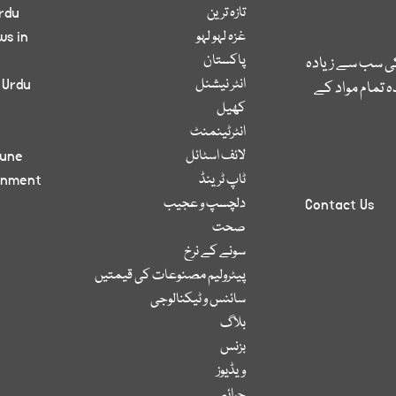
تازہ ترین
rdu
غزہ لہو لہو
ws in
پاکستان
کی سب سے زیادہ
انٹر نیشنل
 Urdu
 تمام مواد کے
کھیل
انٹرٹینمنٹ
لائف اسٹائل
bune
ٹاپ ٹرینڈ
inment
دلچسپ و عجیب
Contact Us
صحت
سونے کے نرخ
پیٹرولیم مصنوعات کی قیمتیں
سائنس و ٹیکنالوجی
بلاگ
بزنس
ویڈیوز
جرائم