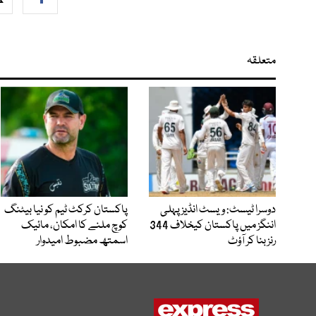
متعلقہ
دوسرا ٹیسٹ: ویسٹ انڈیز پہلی
پاکستان کرکٹ ٹیم کو نیا بیٹنگ
اننگز میں پاکستان کیخلاف 344
کوچ ملنے کا امکان، مائیک
رنز بنا کر آؤٹ
اسمتھ مضبوط امیدوار