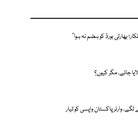
کار؛ بھارتی بورڈ کو ہضم نہ ہوا"
لایا جائے، مگر کیوں؟
گے، وارنر پاکستان واپسی کو تیار