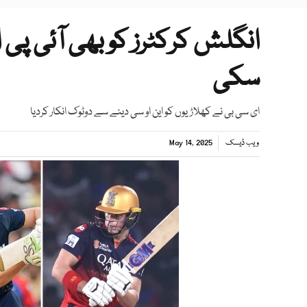
انگلش کرکٹرز کو بھی آئی پ
سکی
ای سی بی نے کھلاڑیوں کو این او سی دینے سے دوٹوک انکار کردیا
ویب ڈیسک
May 14, 2025