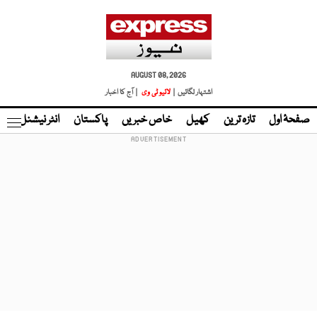
AUGUST 08, 2026
اشتہار لگائیں |
لائیو ٹی وی
| آج کا اخبار
صفحۂ اول
تازہ ترین
کھیل
خاص خبریں
پاکستان
انٹر نیشنل
ٹا