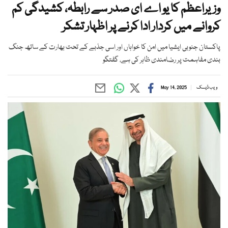
وزیراعظم کا یو اے ای صدر سے رابطہ، کشیدگی کم
کروانے میں کردار ادا کرنے پر اظہار تشکر
پاکستان جنوبی ایشیا میں امن کا خواہاں اور اسی جذبے کے تحت بھارت کے ساتھ جنگ
بندی مفاہمت پر رضامندی ظاہر کی ہے، گفتگو
ویب ڈیسک
May 14, 2025