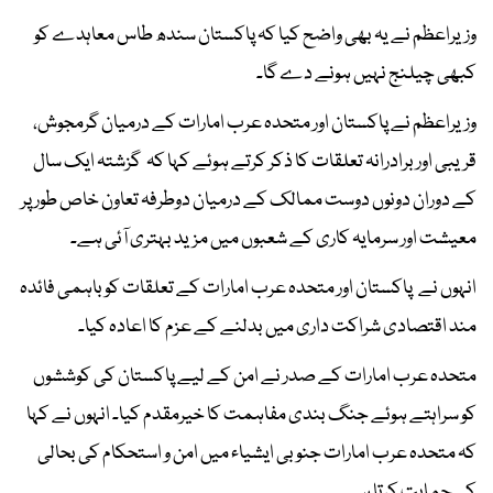
وزیراعظم نے یہ بھی واضح کیا کہ پاکستان سندھ طاس معاہدے کو
کبھی چیلنج نہیں ہونے دے گا۔
وزیراعظم نے پاکستان اور متحدہ عرب امارات کے درمیان گرمجوش،
قریبی اور برادرانہ تعلقات کا ذکر کرتے ہوئے کہا کہ گزشتہ ایک سال
کے دوران دونوں دوست ممالک کے درمیان دوطرفہ تعاون خاص طور پر
معیشت اور سرمایہ کاری کے شعبوں میں مزید بہتری آئی ہے۔
انہوں نے پاکستان اور متحدہ عرب امارات کے تعلقات کو باہمی فائدہ
مند اقتصادی شراکت داری میں بدلنے کے عزم کا اعادہ کیا۔
متحدہ عرب امارات کے صدر نے امن کے لیے پاکستان کی کوششوں
کو سراہتے ہوئے جنگ بندی مفاہمت کا خیرمقدم کیا۔ انہوں نے کہا
کہ متحدہ عرب امارات جنوبی ایشیاء میں امن و استحکام کی بحالی
کی حمایت کرتا ہے۔