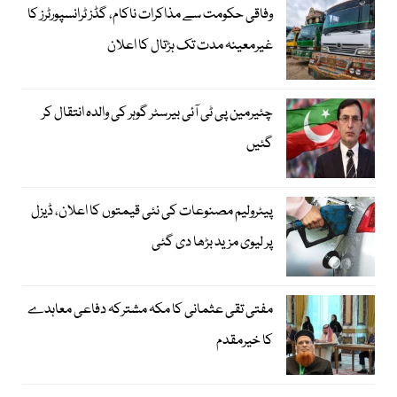
وفاقی حکومت سے مذاکرات ناکام، گڈز ٹرانسپورٹرز کا
غیرمعینہ مدت تک ہڑتال کا اعلان
چئیرمین پی ٹی آئی بیرسٹر گوہر کی والدہ انتقال کر
گئیں
پیٹرولیم مصنوعات کی نئی قیمتوں کا اعلان، ڈیزل
پر لیوی مزید بڑھا دی گئی
مفتی تقی عثمانی کا مکہ مشترکہ دفاعی معاہدے
کا خیرمقدم