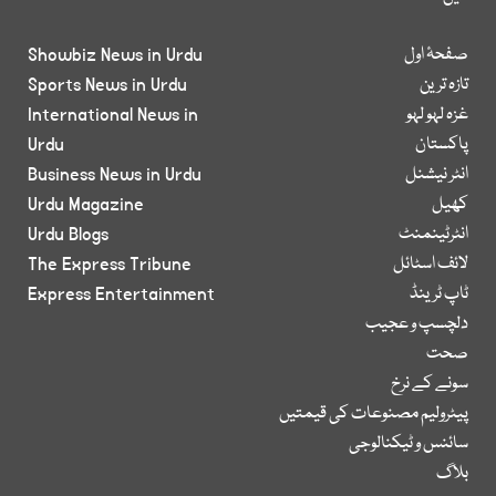
صفحۂ اول
Showbiz News in Urdu
تازہ ترین
Sports News in Urdu
غزہ لہو لہو
International News in
پاکستان
Urdu
انٹر نیشنل
Business News in Urdu
کھیل
Urdu Magazine
انٹرٹینمنٹ
Urdu Blogs
لائف اسٹائل
The Express Tribune
ٹاپ ٹرینڈ
Express Entertainment
دلچسپ و عجیب
صحت
سونے کے نرخ
پیٹرولیم مصنوعات کی قیمتیں
سائنس و ٹیکنالوجی
بلاگ