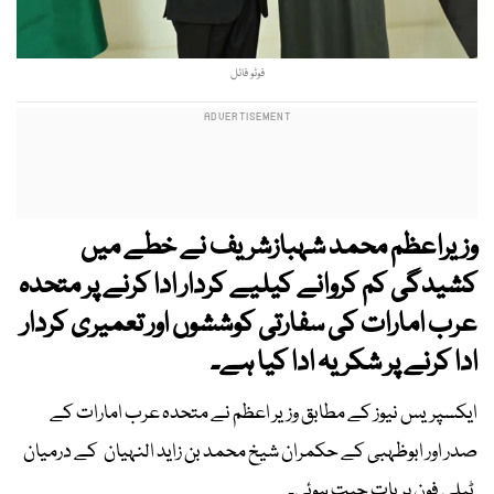
فوٹو فائل
وزیراعظم محمد شہبازشریف نے خطے میں
کشیدگی کم کروانے کیلیے کردار ادا کرنے پر متحدہ
عرب امارات کی سفارتی کوششوں اور تعمیری کردار
ادا کرنے پر شکریہ ادا کیا ہے۔
ایکسپریس نیوز کے مطابق وزیر اعظم نے متحدہ عرب امارات کے
صدر اور ابوظہبی کے حکمران شیخ محمد بن زاید النہیان کے درمیان
ٹیلی فون پر بات چیت ہوئی۔