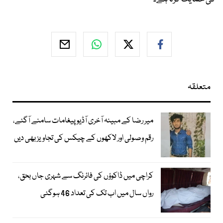
متعلقہ
میر رضا کے مبینہ آخری آڈیو پیغامات سامنے آگئے،
رقم وصولی اور لاکھوں کے چیکس کی تجاویز بھی دیں
کراچی میں ڈاکوؤں کی فائرنگ سے شہری جاں بحق،
رواں سال میں اب تک کی تعداد 46 ہوگئی