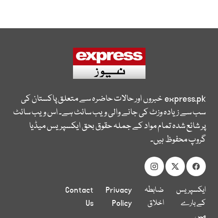
express.pk
خبروں اور حالات حاضرہ سے متعلق پاکستان کی
سب سے زیادہ وزٹ کی جانے والی ویب سائٹ ہے۔ اس ویب سائٹ
پر شائع شدہ تمام مواد کے جملہ حقوق بحق ایکسپریس میڈیا
گروپ محفوظ ہیں۔
ایکسپریس
ضابطہ
Privacy
Contact
کے بارے
اخلاق
Policy
Us
میں