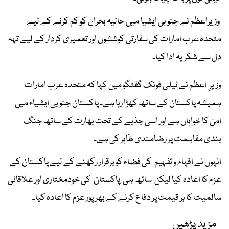
وزیراعظم نے جنوبی ایشیا میں حالیہ بحران کو کم کرنے کے لیے
متحدہ عرب امارات کی سفارتی کوششوں اور تعمیری کردار کے لیے تہہ
دل سے شکریہ ادا کیا۔
وزیرِ اعظم نے ٹیلی فونک گفتگو میں کہا کہ متحدہ عرب امارات
ہمیشہ پاکستان کے ساتھ کھڑا رہا ہے۔ پاکستان جنوبی ایشیاء میں
امن کا خواہاں ہے اور اسی جذبے کے تحت بھارت کے ساتھ جنگ
بندی مفاہمت پر رضامندی ظاہر کی ہے۔
انہوں نے افہام و تفہیم کی فضاء کو برقرار رکھنے کے لیے پاکستان کے
عزم کا اعادہ کیا لیکن ساتھ ہی پاکستان کی خودمختاری اور علاقائی
سالمیت کا ہر قیمت پر دفاع کرنے کے بھرپور عزم کا اعادہ کیا۔
مزید پڑھیں