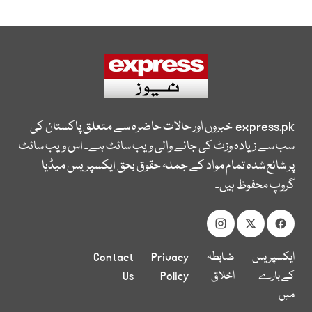
express.pk
خبروں اور حالات حاضرہ سے متعلق پاکستان کی
سب سے زیادہ وزٹ کی جانے والی ویب سائٹ ہے۔ اس ویب سائٹ
پر شائع شدہ تمام مواد کے جملہ حقوق بحق ایکسپریس میڈیا
گروپ محفوظ ہیں۔
ایکسپریس
ضابطہ
Privacy
Contact
کے بارے
اخلاق
Policy
Us
میں