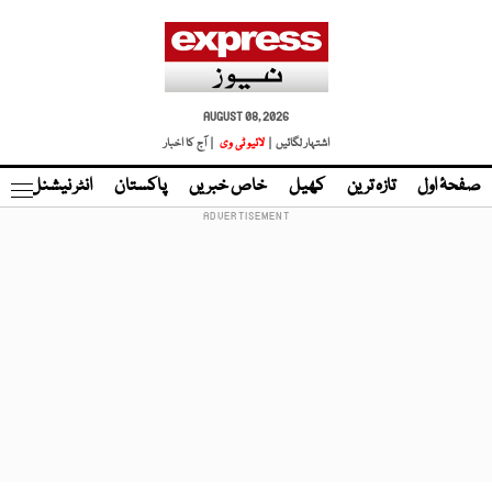
AUGUST 08, 2026
اشتہار لگائیں |
لائیو ٹی وی
| آج کا اخبار
صفحۂ اول
تازہ ترین
کھیل
خاص خبریں
پاکستان
انٹر نیشنل
ٹا