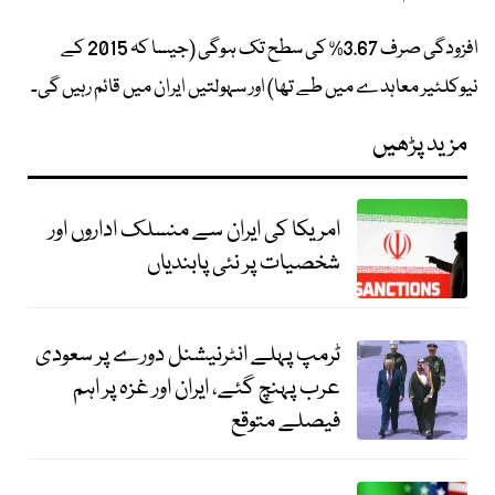
افزودگی صرف 3.67% کی سطح تک ہوگی (جیسا کہ 2015 کے
نیوکلئیر معاہدے میں طے تھا) اور سہولتیں ایران میں قائم رہیں گی۔
مزید پڑھیں
امریکا کی ایران سے منسلک اداروں اور
شخصیات پر نئی پابندیاں
ٹرمپ پہلے انٹرنیشنل دورے پر سعودی
عرب پہنچ گئے، ایران اور غزہ پر اہم
فیصلے متوقع