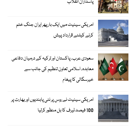
پاسداران انقلاب
امریکی سینیٹ میں ایک بار پھر ایران جنگ ختم
کرنے کیلئے قرارداد پیش
سعودی عرب، پاکستان اور ترکیہ کے درمیان دفاعی
معاہدہ، اسلامی تعاون تنظیم کی جانب سے
خیرسگالی کا پیغام
امریکی سینیٹ نے روس پر نئی پابندیوں اور بھارت پر
100 فیصد ٹیرف کا بل منظور کرلیا