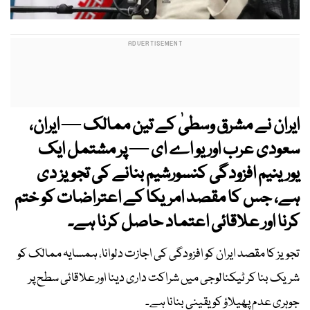
ایران نے مشرق وسطیٰ کے تین ممالک — ایران،
سعودی عرب اور یو اے ای — پر مشتمل ایک
یورینیم افزودگی کنسورشیم بنانے کی تجویز دی
ہے، جس کا مقصد امریکا کے اعتراضات کو ختم
کرنا اور علاقائی اعتماد حاصل کرنا ہے۔
تجویز کا مقصد ایران کو افزودگی کی اجازت دلوانا، ہمسایہ ممالک کو
شریک بنا کر ٹیکنالوجی میں شراکت داری دینا اور علاقائی سطح پر
جوہری عدم پھیلاؤ کو یقینی بنانا ہے۔