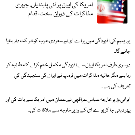
امریکا کی ایران پر نئی پابندیاں، جوہری
مذاکرات کے دوران سخت اقدام
یورینیم کی افزودگی میں یو اے ای اور سعودی عرب کو شراکت دار بنایا
جائے گا۔
دوسری طرف امریکا ایران سے افزودگی مکمل ختم کرنے کا مطالبہ کر
رہا ہے مگر حالیہ مذاکرات میں ٹرمپ نے ایران کی سنجیدگی کی
تعریف کی ہے۔
ایرانی وزیر خارجہ عباس عراقچی نے عمان میں امریکا سے بات کی اور
پھر دبئی جا کر یو اے ای کے وزیر خارجہ سے ملاقات کی۔