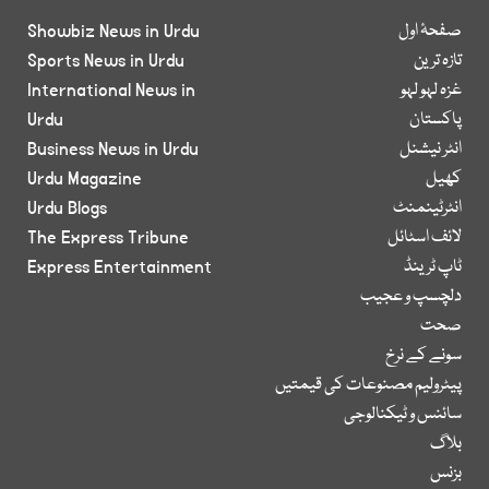
صفحۂ اول
Showbiz News in Urdu
تازہ ترین
Sports News in Urdu
غزہ لہو لہو
International News in
پاکستان
Urdu
انٹر نیشنل
Business News in Urdu
کھیل
Urdu Magazine
انٹرٹینمنٹ
Urdu Blogs
لائف اسٹائل
The Express Tribune
ٹاپ ٹرینڈ
Express Entertainment
دلچسپ و عجیب
صحت
سونے کے نرخ
پیٹرولیم مصنوعات کی قیمتیں
سائنس و ٹیکنالوجی
بلاگ
بزنس