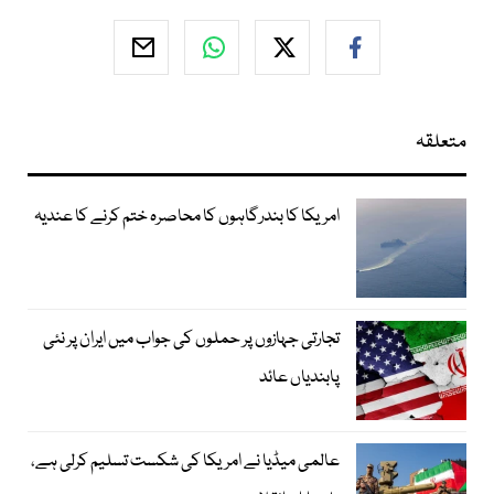
متعلقہ
امریکا کا بندرگاہوں کا محاصرہ ختم کرنے کا عندیہ
تجارتی جہازوں پر حملوں کی جواب میں ایران پر نئی
پابندیاں عائد
عالمی میڈیا نے امریکا کی شکست تسلیم کرلی ہے،