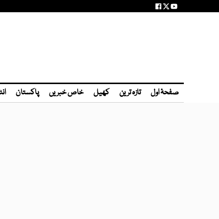
صفحۂ اول
تازہ ترین
کھیل
خاص خبریں
پاکستان
انٹ