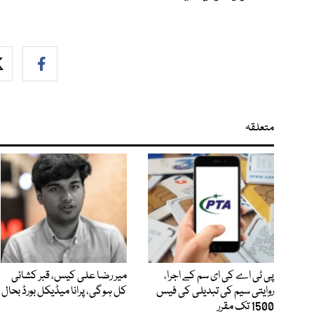
متعلقہ
پی ٹی اے کی ای سم کے اجرا،
میر رضا علی کیس، قبر کشائی
روایتی سیم کی تبدیلی کی فیس
کل ہوگی، پرانا میڈیکل بورڈ بحال
1500 تک مقرر