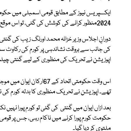
ایکسپریس نیوز کے مطابق قومی اسمبلی میں حکو
2024منظور کرانے کی کوشش کی گئی، تو اس موقع پر اپوزیشن نے کورم کی نشاندہی کردی ۔
دورانِ اجلاس وزیر خزانہ محمد اورنگ زیب کی گنتی 
اپوزیشن نے تحریک کی منظوری کے لیے گنتی چیلن
تھے۔ اپوزیشن نے تحریک منظوری کا بدلہ کورم کی نش
بعد ازاں ایوان میں گنتی کی گئی تو کورم پورا نہیں ن
ملتوی کر دیا گیا۔