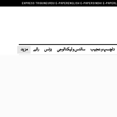
EXPRESS TRIBUNE
URDU E-PAPER
ENGLISH E-PAPER
SINDHI E-PAPER
L
دلچسپ و عجیب
سائنس و ٹیکنالوجی
بزنس
رائے
مزید