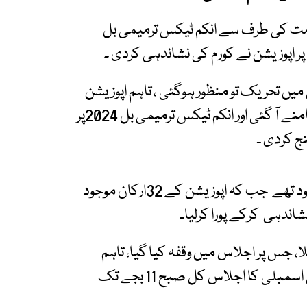
مت کی طرف سے انکم ٹیکس ترمیمی بل
میں تحریک تو منظور ہوگئی ، تاہم اپوزیشن
کی جانب سے بروقت نشاندہی پر کورم کی رکاوٹ سامنے آ گئی اور انکم ٹیکس ترمیمی بل 2024پر
ج کردی ۔
اس وقت حکومتی اتحاد کے 67ارکان ایوان میں موجود تھے جب کہ اپوزیشن کے 32ارکان موجود
اندہی کرکے پورا کرلیا۔
کلا، جس پر اجلاس میں وقفہ کیا گیا، تاہم
حکومت کورم پورا کرنے میں ناکام رہی، جس پر قومی اسمبلی کا اجلاس کل صبح 11 بجے تک