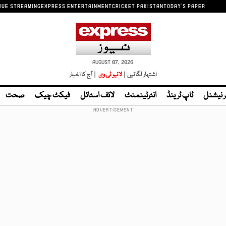
IVE STREAMING
EXPRESS ENTERTAINMENT
CRICKET PAKISTAN
TODAY'S PAPER
AUGUST 07, 2026
اشتہار لگائیں |
لائیو ٹی وی
| آج کا اخبار
ر نیشنل
ٹاپ ٹرینڈ
انٹرٹینمنٹ
لائف اسٹائل
فیکٹ چیک
صحت