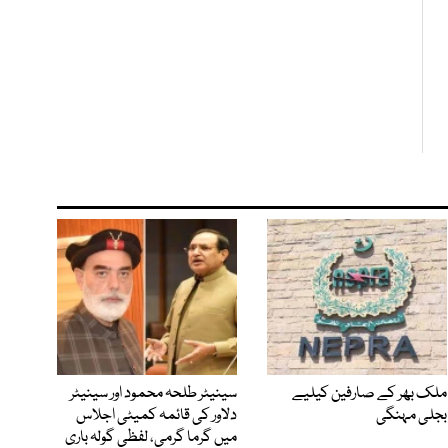
ملک بھر کے صارفین کیلیے
سینیٹر طلحہ محمود اور سینیٹر
بجلی مہنگی
دلاور کی قائمہ کمیٹی اجلاس
میں گرما گرمی، لفظی گولہ باری