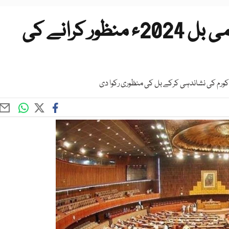
حکومت کی انکم ٹیکس ترمیمی بل 2024ء منظور کرانے کی
 کورم کی نشاندہی کرکے بل کی منظوری رکوا دی