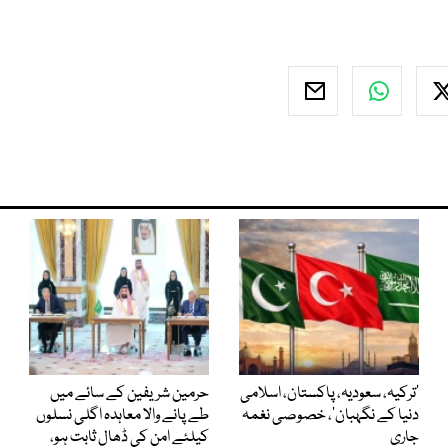
‘ترکیہ، سعودیہ، پاکستان، اسلامی
حرمین شریفین کے سائے میں
دنیا کے نگہبان’، خصوصی نغمہ
طے پانے والا معاہدہ اگلی نسلوں
جاری
کیلئے امن کی ڈھال ثابت ہو،