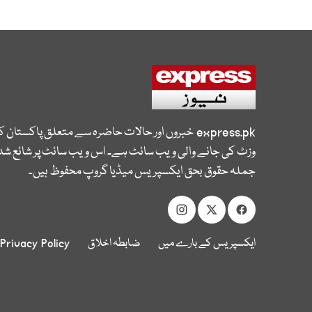
express.pk
خبروں اور حالات حاضرہ سے متعلق پاکستان 
وزٹ کی جانے والی ویب سائٹ ہے۔ اس ویب سائٹ پر شائع شدہ
جملہ حقوق بحق ایکسپریس میڈیا گروپ محفوظ ہیں۔
ایکسپریس کے بارے میں
ضابطہ اخلاق
Privacy Policy