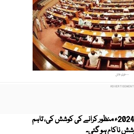
—فوٹو: فائل
حکومت نے انکم ٹیکس ترمیمی بل 2024ء منظور کرانے کی کوشش کی، تاہم
شش ناکام ہو گئی۔