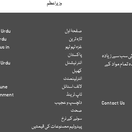
وزیراعظم
صفحۂ اول
 Urdu
تازہ ترین
rdu
غزہ لہو لہو
ws in
پاکستان
کی سب سے زیادہ
انٹر نیشنل
 Urdu
 تمام مواد کے
کھیل
انٹرٹینمنٹ
لائف اسٹائل
bune
ٹاپ ٹرینڈ
inment
دلچسپ و عجیب
Contact Us
صحت
سونے کے نرخ
پیٹرولیم مصنوعات کی قیمتیں