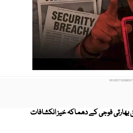
 بھارتی فوجی کے دھماکہ خیز انکشافات