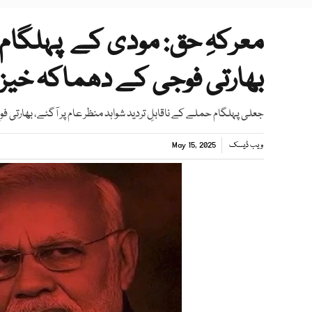
معرکہِ حق: مودی کے پہلگام 
بھارتی فوجی کے دھماکہ خیز
جعلی پہلگام حملے کے ناقابلِ تردید شواہد منظر عام پر آگئے، بھارتی فو
ویب ڈیسک
May 15, 2025