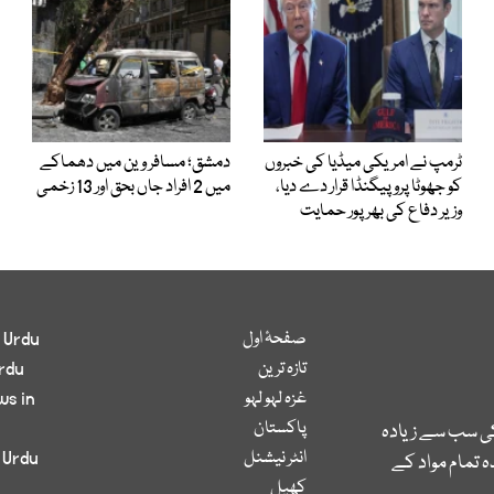
ٹرمپ نے امریکی میڈیا کی خبروں
دمشق؛ مسافر وین میں دھماکے
کو جھوٹا پروپیگنڈا قرار دے دیا،
میں 2 افراد جاں بحق اور 13 زخمی
وزیر دفاع کی بھرپور حمایت
صفحۂ اول
 Urdu
تازہ ترین
rdu
غزہ لہو لہو
ws in
پاکستان
کی سب سے زیادہ
انٹر نیشنل
 Urdu
 تمام مواد کے
کھیل