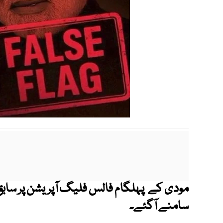
مودی کے پہلگام فالس فلیگ آپریشن پر سابق
سامنے آگئے۔