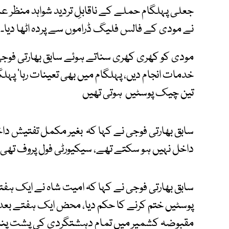
جعلی پہلگام حملے کے ناقابلِ تردید شواہد منظر عام
نے مودی کے فالس فلیگ ڈراموں سے پردہ اٹھا دیا۔
خدمات انجام دیں، پہلگام میں بھی تعینات رہا‘ پہلگ
تین چیک پوسٹیں ہوتی تھیں
سابق بھارتی فوجی نے کہا کہ بغیر مکمل تفتیش داخ
داخل نہیں ہو سکتے تھے، سیکیورٹی فول پروف تھی۔
سابق بھارتی فوجی نے کہا کہ امیت شاہ نے ایک ہ
پوسٹیں ختم کرنے کا حکم دیا، محض ایک ہفتے بعد 
مقبوضہ کشمیر میں تمام دہشتگردی کی پشت پناہی