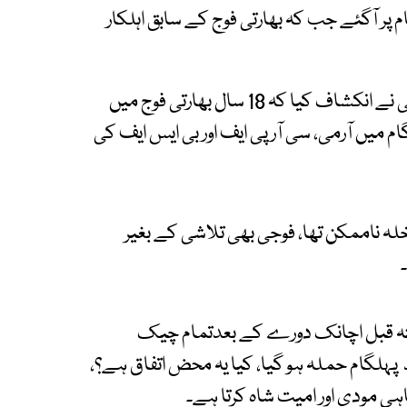
 پر آگئے جب کہ بھارتی فوج کے سابق اہلکار
مودی کو کھری کھری سناتے ہوئے سابق بھارتی فوجی نے انکشاف کیا کہ 18 سال بھارتی فوج میں
ام میں آرمی، سی آر پی ایف اور بی ایس ایف کی
لہ ناممکن تھا، فوجی بھی تلاشی کے بغیر
فتہ قبل اچانک دورے کے بعدتمام چیک
پہلگام حملہ ہو گیا، کیا یہ محض اتفاق ہے؟،
 مودی اور امیت شاہ کرتا ہے۔