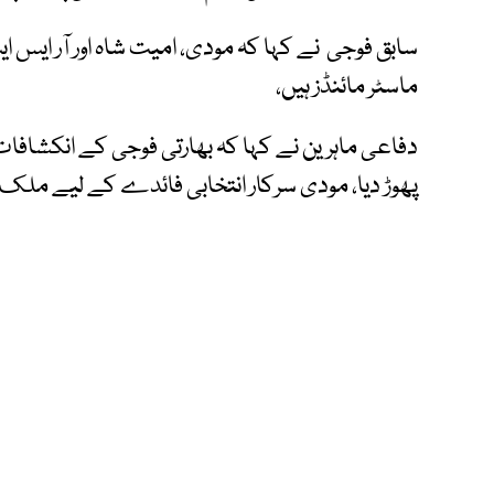
سابق فوجی نے کہا کہ مودی، امیت شاہ اور آر ای
ماسٹر مائنڈز ہیں،
دفاعی ماہرین نے کہا کہ بھارتی فوجی کے انکشافا
پھوڑ دیا، مودی سرکار انتخابی فائدے کے لیے ملک 