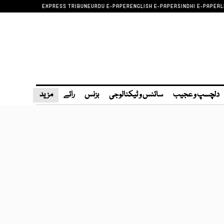
EXPRESS TRIBUNE
URDU E-PAPER
ENGLISH E-PAPER
SINDHI E-PAPER
L
دلچسپ و عجیب
سائنس و ٹیکنالوجی
بزنس
رائے
مزید