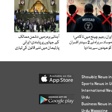
ایران رجیم چینج میں ناکامی؛
آبنائے ہرمز میں دشمن ممالک
موساد سربراہ نے 2 سینئر افسران
کے جہازوں پر پابندی؛ ایرانی
کو عہدوں سے ہٹا دیا
پارلیمان میں نئے قانون کی تیاری
Showbiz News in
Sports News in U
International Ne
Urdu
Business News in
Urdu Magazine