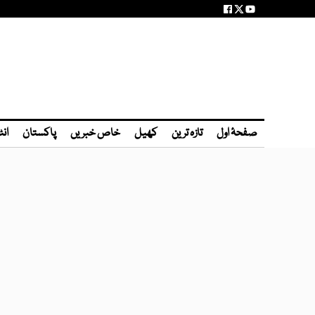
صفحۂ اول
تازہ ترین
کھیل
خاص خبریں
پاکستان
انٹ