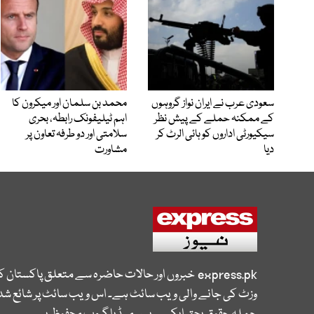
سعودی عرب نے ایران نواز گروہوں
محمد بن سلمان اور میکرون کا
کے ممکنہ حملے کے پیش نظر
اہم ٹیلیفونک رابطہ، بحری
سیکیورٹی اداروں کو ہائی الرٹ کر
سلامتی اور دو طرفہ تعاون پر
دیا
مشاورت
express.pk
خبروں اور حالات حاضرہ سے متعلق پاکستان 
وزٹ کی جانے والی ویب سائٹ ہے۔ اس ویب سائٹ پر شائع شدہ