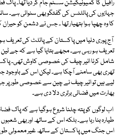
رافیل کا کمیونیکیشن سسٹم جام کر دیا تھا۔ پاک 
جہازوں کی پائلٹس کی گفتگو بھی سنوائی ہے۔ سائب
کا وہ چھپا ہوا ہتھیار تھا ۔ جس نے دشمن کو حیران ک
آج پوری دنیا میں پاکستان کے پائلٹ کی تعریف 
تعریف ہو رہی ہے۔ مجھے بتایا گیا ہے کہ جے ٹین 
تھری بھی سامنے آچکا ہے۔ لیکن اس کے باوجود جب 
لیے ہیں تو ائیر چیف نے چین سے خصوصی طورپر جے ٹ
بھارت میں فضائی برتری دلا دی ہے۔
اب لوگوں کو پتہ چلنا شروع ہوگیا ہے کہ پاک فضا
طیارہ بنا رہا ہے۔ بلکہ اس کے ساتھ اور بھی شعبوں
اس جنگ میں پاکستان کے ساتھ غیر معمولی طو پر 