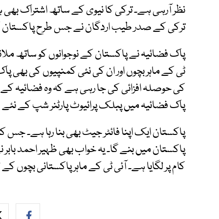
نظر آرہی ہے۔ ترکی کا نیوی کے ساتھ اشتراک بھی 
ترکی کے صدر طیب اردگان نے جس طرح پاکستان کا 
پاک فضائیہ نے پاکستان کے نوجوانوں کو ساتھ ملانے 
ٹی کے ماہر بچوں اور ان کی نئی کمنپیوں کی بھی پ
کی حوصلہ افزائی کی جا رہی ہے کہ وہ فضائیہ کے لی
پاک فضائیہ میں پبلک پرائیوٹ پارٹنر شپ کے نئے دور
پاکستان ایک اپنا فائٹر جیٹ بھی بنا رہا ہے۔ جس کا
پاکستان میں بنے گا۔ یہ خواب بھی ظہیر احمد بابر ن
کام پر لگایا ہے۔ آئی ٹی کے ماہر پاکستانی بچوں ک