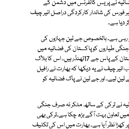
فضائیہ نے پریس کانفرنس میں دشمن کے
ر فورس کی شاندار کارکردگی دراصل ائیر چیف
ر دیا ہے۔
ہو رہی ہے۔ بالخصوص جے ٹین جہازوں کی
جنگی طیاروں کو پاکستان کی فضائیہ میں
شامل کرنا ائیر چیف کی خصوصی کاوش تھی۔ پاکستان کے پاس جے 17تھنڈر ہیں۔ اس کا بلاک
ائیر چیف نے یہ دیکھا کہ بھارت نے رافیل
ین لیے۔ اور جے ٹین نے پاک فضائیہ کو
ئیہ نے ترکی کے ساتھ ملکر نہ صرف جنگی
 میں تعاون بہت آگے بڑھ چکا ہے۔ترکی بھی
کھڑا نظر آیا ہے۔ بھارت میں اس کی تکلیف