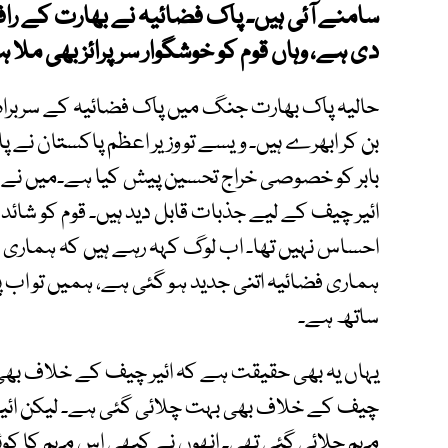
سامنے آئی ہیں۔ پاک فضائیہ نے بھارت کے راف
دی ہے، وہاں قوم کو خوشگوار سرپرائز بھی ملا 
حالیہ پاک بھارت جنگ میں پاک فضائیہ کے سربراہ ائ
بن کر ابھرے ہیں۔ ویسے تو وزیر اعظم پاکستان نے
بابر کو خصوصی خراج تحسین پیش کیا ہے۔میں نے 
ائیر چیف کے لیے جذبات قابل دید ہیں۔ قوم کو شا
احساس نہیں تھا۔ اب لوگ کہہ رہے ہیں کہ ہماری فض
ہماری فضائیہ اتنی جدید ہو گئی ہے، ہمیں تو اب پ
ساتھ ہے۔
یہاں یہ بھی حقیقت ہے کہ ائیر چیف کے خلاف بھی م
چیف کے خلاف بھی بہت چلائی گئی ہے۔ لیکن ا
مہم چلائی گئی تھی۔ انھوں نے کبھی اس مہم کا کوئ