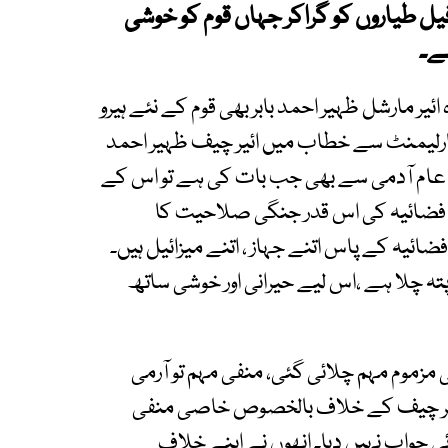
یل طیاروں کو گراکر جہاں قوم کو خوشی
ہے۔
یر مارشل ظہیر احمد بابر بھی قوم کے نئے ہیرو
 پارلیمنٹ سے خطاب میں ائیر چیف ظہیر احمد
عام آدمی سے بھی جب بات کی ہے تو اس کے
ئد فضائیہ کی اس قدر جنگی صلاحیت کا
ائیہ کے پاس اتنے جہاز ، اتنے میزائیل ہیں۔
تہ چلا ہے ،اس لیے حیرانی اور خوشی ساتھ
زموم مہم چلائی گئی، منفی مہم تو آرمی
ئیر چیف کے خلاف بالخصوص خاصی منفی
ی جواب نہیں دیا۔ انھوں نے اپنے خلاف