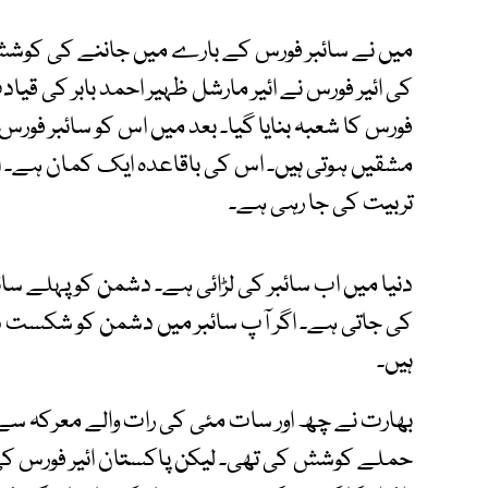
میں نے سائبر فورس کے بارے میں جاننے کی کوشش
کی ائیر فورس نے ائیر مارشل ظہیر احمد بابر کی قیا
فورس کا شعبہ بنایا گیا۔ بعد میں اس کو سائبر فورس 
مشقیں ہوتی ہیں۔ اس کی باقاعدہ ایک کمان ہے۔ ا
تربیت کی جا رہی ہے۔
دنیا میں اب سائبر کی لڑائی ہے۔ دشمن کو پہلے 
کی جاتی ہے۔ اگر آپ سائبر میں دشمن کو شکست 
ہیں۔
بھارت نے چھ اور سات مئی کی رات والے معرکہ سے 
حملے کوشش کی تھی۔ لیکن پاکستان ائیر فورس کی سائ