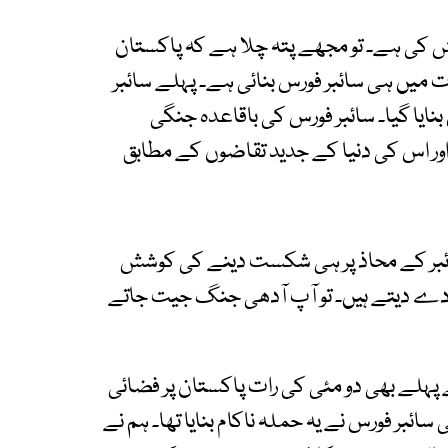
 کی ہے۔ تو مجھے پتہ چلا ہے کہ پاکستان
دت میں ہی سائبر فورس بنائی ہے۔ پہلے سائبر
بنایا گیا۔ سائبر فورس کی باقاعدہ جنگی
ور اس کی دنیا کے جدید تقاضوں کے مطابق
سائبر کے محاذ پر ہی شکست دینے کی کوشش
دے دیتے ہیں۔ تو آپ آدھی جنگ جیت جاتے
پہلے بھی دو مئی کی رات پاکستان پر فضائی
بر فورس نے یہ حملہ ناکام بنایا تھا۔ ہم نے