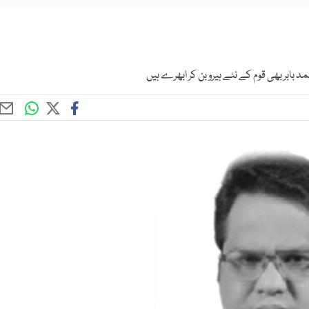
بابر بھی قوم کے نئے ہیرو بن کر ابھرے ہیں