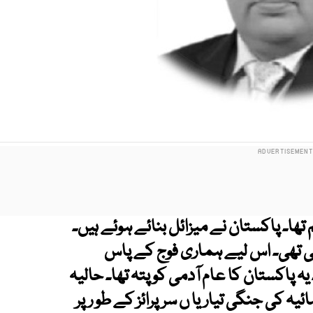
تھا۔ پاکستان نے میزائل بنائے ہوئے ہیں۔
رہتی تھی۔ اس لیے ہماری فوج کے پاس
 پاکستان کا عام آدمی کو پتہ تھا۔ حالیہ
 کی جنگی تیاریا ں سرپرائز کے طو رپر