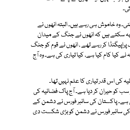
کی۔
ی۔ وہ خاموش ہی رہے ہیں۔ البتہ انھوں نے
ہہ سکتے ہیں کہ انھوں نے جنگ کے میدان
پیگنڈا کر رہے تھے ، انھوں نے قوم کو جنگ
نے کیا کام کیا ہے، کیا تیاری کی ہے۔ وہ آج
 کی اس قدر تیاری کا علم نہیں تھا۔
سب کو حیران کر دیا ہے۔ آج پاک فضائیہ کی
ہی ہے۔ پاکستان کی سائبر فورس نے دشمن کے
ان کی سائبر فورس نے دشمن کو بڑی شکست دی