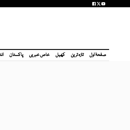
صفحۂ اول
تازہ ترین
کھیل
خاص خبریں
پاکستان
انٹ