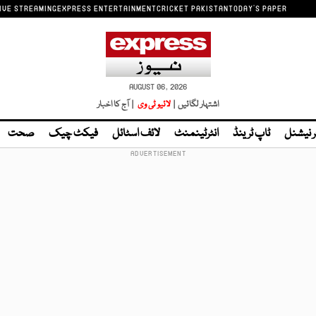
IVE STREAMING
EXPRESS ENTERTAINMENT
CRICKET PAKISTAN
TODAY'S PAPER
AUGUST 06, 2026
اشتہار لگائیں |
لائیو ٹی وی
| آج کا اخبار
ر نیشنل
ٹاپ ٹرینڈ
انٹرٹینمنٹ
لائف اسٹائل
فیکٹ چیک
صحت