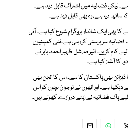
ہے۔ لیکن فضائیہ میں اشتراک قابل دید ہے۔
ساتھ دیا ہے، وہ بھی قابل دید ہے۔
کا بھی ایک شاندار پروگرام شروع کیا ہے۔ آئی
اک فضائیہ سرپرستی کر رہی ہے۔نئی کمپنیوں
ے کام کریں۔ ائیر مارشل ظہیر احمد بابر نے
 کا آغاز کیا ہے۔
 ڈیزائن بھی پاکستان کا ہے۔ اس کا انجن بھی
ے دیکھا ہے۔ اور انھوں نے نوجوان بچوں کو اس
ے لیے پاک فضائیہ نے اپنے دروازے کھولے ہیں۔