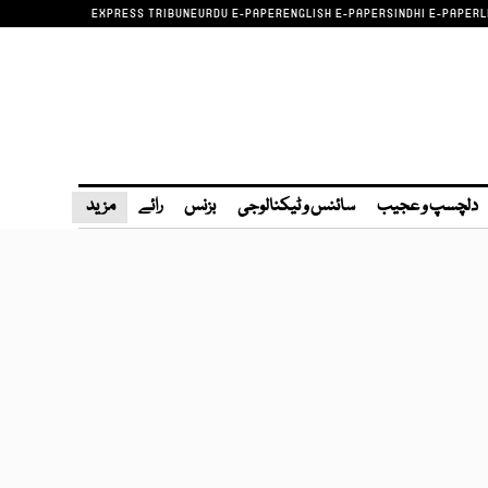
EXPRESS TRIBUNE
URDU E-PAPER
ENGLISH E-PAPER
SINDHI E-PAPER
L
دلچسپ و عجیب
سائنس و ٹیکنالوجی
بزنس
رائے
مزید