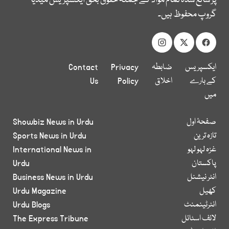
پر شائع شدہ تمام مواد کے جملہ حقوق بحق ایکسپریس میڈیا
گروپ محفوظ ہیں۔
ایکسپریس
ضابطہ
Privacy
Contact
کے بارے
اخلاق
Policy
Us
میں
صفحۂ اول
Showbiz News in Urdu
تازہ ترین
Sports News in Urdu
غزہ لہو لہو
International News in
پاکستان
Urdu
انٹر نیشنل
Business News in Urdu
کھیل
Urdu Magazine
انٹرٹینمنٹ
Urdu Blogs
لائف اسٹائل
The Express Tribune