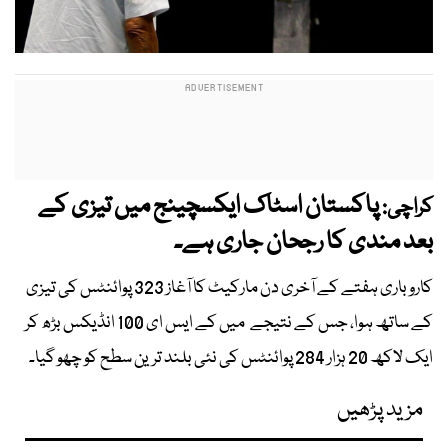
پاکستان اسٹاک ایکسچینج میں تیزی کے
کراچی:
بعد مندی کا رجحان جاری ہے۔
کاروباری ہفتے کے آخری دن مارکیٹ کا آغاز 323 پوائنٹس کی تیزی
کے ساتھ ہوا، جس کے نتیجے میں کے ایس ای 100 انڈیکس بڑھ کر
ایک لاکھ 20 ہزار 284 پوائنٹس کی نئی بلند ترین سطح کو چھو گیا۔
مزید پڑھیں