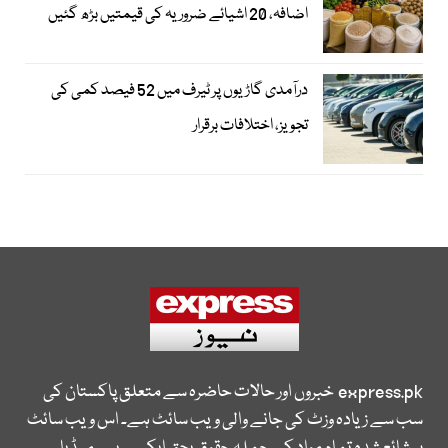
اضافہ، 20 اشیائے ضروریہ کی قیمتیں بڑھ گئیں
درآمدی گاڑیوں پر ٹیرف میں 52 فیصد کمی کی
تجویز، اختلافات برقرار
express.pk
خبروں اور حالات حاضرہ سے متعلق پاکستان کی
سب سے زیادہ وزٹ کی جانے والی ویب سائٹ ہے۔ اس ویب سائٹ