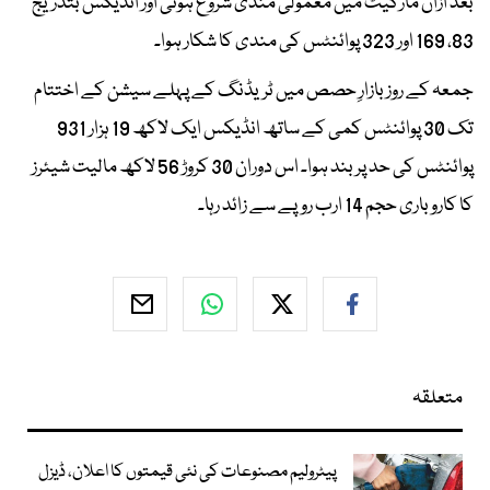
بعد ازاں مارکیٹ میں معمولی مندی شروع ہوئی اور انڈیکس بتدریج
83، 169 اور 323 پوائنٹس کی مندی کا شکار ہوا۔
جمعہ کے روز بازارِ حصص میں ٹریڈنگ کے پہلے سیشن کے اختتام
تک 30 پوائنٹس کمی کے ساتھ انڈیکس ایک لاکھ 19 ہزار 931
پوائنٹس کی حد پر بند ہوا۔ اس دوران 30 کروڑ 56 لاکھ مالیت شیئرز
کا کاروباری حجم 14 ارب روپے سے زائد رہا۔
متعلقہ
پیٹرولیم مصنوعات کی نئی قیمتوں کا اعلان، ڈیزل