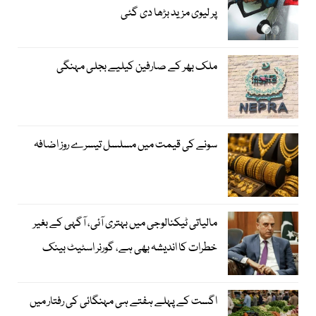
پر لیوی مزید بڑھا دی گئی
ملک بھر کے صارفین کیلیے بجلی مہنگی
سونے کی قیمت میں مسلسل تیسرے روز اضافہ
مالیاتی ٹیکنالوجی میں بہتری آئی، آگہی کے بغیر
خطرات کا اندیشہ بھی ہے، گورنر اسٹیٹ بینک
اگست کے پہلے ہفتے ہی مہنگائی کی رفتار میں