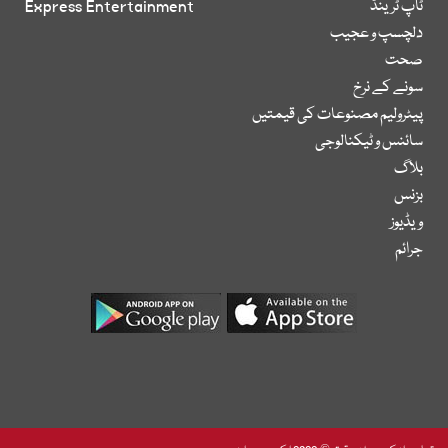
ٹاپ ٹرینڈ
Express Entertainment
دلچسپ و عجیب
صحت
سونے کے نرخ
پیٹرولیم مصنوعات کی قیمتیں
سائنس و ٹیکنالوجی
بلاگ
بزنس
ویڈیوز
جرائم