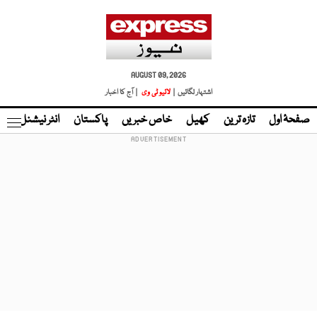
AUGUST 09, 2026
اشتہار لگائیں |
لائیو ٹی وی
| آج کا اخبار
صفحۂ اول
تازہ ترین
کھیل
خاص خبریں
پاکستان
انٹر نیشنل
ٹا