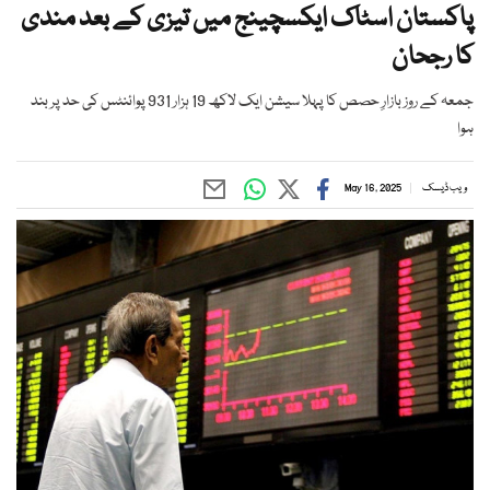
پاکستان اسٹاک ایکسچینج میں تیزی کے بعد مندی
کا رجحان
جمعہ کے روز بازارِ حصص کا پہلا سیشن ایک لاکھ 19 ہزار 931 پوائنٹس کی حد پر بند
ہوا
ویب ڈیسک
May 16, 2025