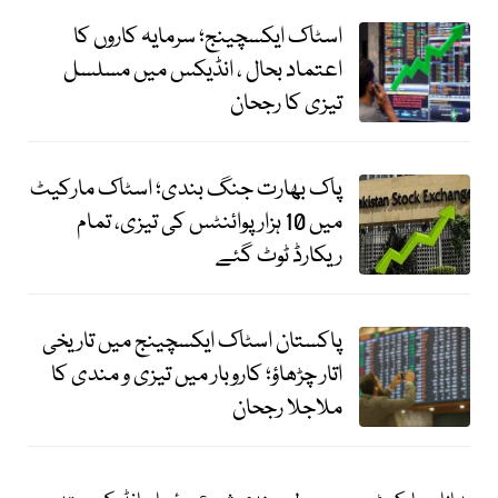
اسٹاک ایکسچینج؛ سرمایہ کاروں کا
اعتماد بحال ، انڈیکس میں مسلسل
تیزی کا رجحان
پاک بھارت جنگ بندی؛ اسٹاک مارکیٹ
میں 10 ہزار پوائنٹس کی تیزی، تمام
ریکارڈ ٹوٹ گئے
پاکستان اسٹاک ایکسچینج میں تاریخی
اتار چڑھاؤ؛ کاروبار میں تیزی و مندی کا
ملاجلا رجحان