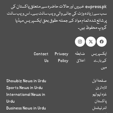
express.pk
خبروں اور حالات حاضرہ سے متعلق پاکستان کی
سب سے زیادہ وزٹ کی جانے والی ویب سائٹ ہے۔ اس ویب سائٹ
پر شائع شدہ تمام مواد کے جملہ حقوق بحق ایکسپریس میڈیا
گروپ محفوظ ہیں۔
ایکسپریس
ضابطہ
Privacy
Contact
کے بارے
اخلاق
Policy
Us
میں
صفحۂ اول
Showbiz News in Urdu
تازہ ترین
Sports News in Urdu
غزہ لہو لہو
International News in
پاکستان
Urdu
انٹر نیشنل
Business News in Urdu