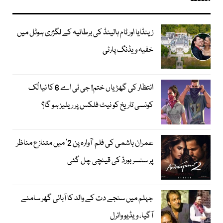
زینڈایا اور ٹام ہالینڈ کی برطانیہ کے لگژری ہوٹل میں
خفیہ ویڈنگ پارٹی
انتظار کی گھڑیاں ختم! جی ٹی اے 6 کا نیا لُک
کونسی تاریخ کو نیٹ فلکس پر ریلیز ہو گا؟
عمران ہاشمی کی فلم ’آوارہ پن 2‘ میں متنازع مناظر
پر سنسر بورڈ کی قینچی چل گئی
جہلم میں سنجے دت کے والد کا آبائی گھر سامنے
آگیا، ویڈیو وائرل