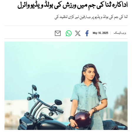
اداکارہ ثنا کی جم میں ورزش کی بولڈ ویڈیو وائرل
ثنا کی جم کی بولڈ ویڈیو پر صارفین نے کڑی تنقید کی
ویب ڈیسک
May 16, 2025