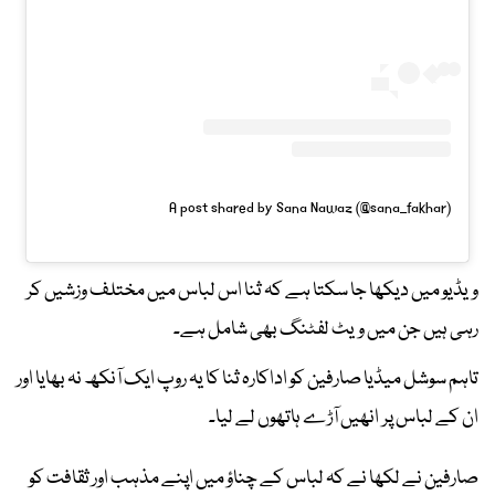
A post shared by Sana Nawaz (@sana_fakhar)
ویڈیو میں دیکھا جا سکتا ہے کہ ثنا اس لباس میں مختلف وزشیں کر
رہی ہیں جن میں ویٹ لفٹنگ بھی شامل ہے۔
تاہم سوشل میڈیا صارفین کو اداکارہ ثنا کا یہ روپ ایک آنکھ نہ بھایا اور
ان کے لباس پر انھیں آڑے ہاتھوں لے لیا۔
صارفین نے لکھا نے کہ لباس کے چناؤ میں اپنے مذہب اور ثقافت کو