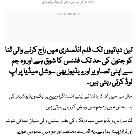
اداکارہ ثنا کی جم میں ورزش کی بولڈ ویڈیو وائرل
تین دہائیوں تک فلم انڈسٹری میں راج کرنے والی ثنا
کو جنون کی حد تک فٹنس کا شوق ہے اور وہ جم
سے اپنی تصاویر اور ویڈیوز بھی سوشل میڈیا پر اپ
لوڈ کرتی رہتی ہیں۔
حال ہی میں اداکارہ ثنا نے اپنے انسٹاگرام پیج پر ایک ویڈیو شیئر کی
ہے جس میں وہ جم میں ورزش کر رہی ہوتی ہیں۔
ثنا نے اس ویڈیو میں سیاہ رنگ کی بغیر آستین والی بنیان نما ٹی شرٹ
اور ٹراؤز پہنا ہوا ہے۔ یہ قدرے مختصر اور جم میں عمومی طور پر