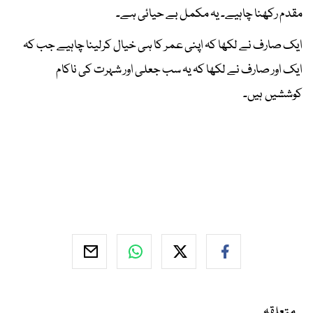
مقدم رکھنا چاہیے۔ یہ مکمل بے حیائی ہے۔
ایک صارف نے لکھا کہ اپنی عمر کا ہی خیال کرلینا چاہیے جب کہ
ایک اور صارف نے لکھا کہ یہ سب جعلی اور شہرت کی ناکام
کوششیں ہیں۔
متعلقہ