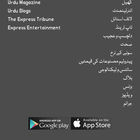
کھیل
Urdu Magazine
انٹرٹینمنٹ
Urdu Blogs
لائف اسٹائل
The Express Tribune
ٹاپ ٹرینڈ
Express Entertainment
دلچسپ و عجیب
صحت
سونے کے نرخ
پیٹرولیم مصنوعات کی قیمتیں
سائنس و ٹیکنالوجی
بلاگ
بزنس
ویڈیوز
جرائم