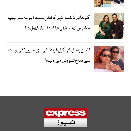
گووندا اور کرشمہ کپور کا تعلق سنیتا آہوجہ سے چھپا
ہوا نہیں تھا، ساتھی اداکارہ نے راز کھول دیا
لامین یامال کی گرل فرینڈ کی ’بری خبروں‘کی پوسٹ
سے مداح تشویش میں مبتلا