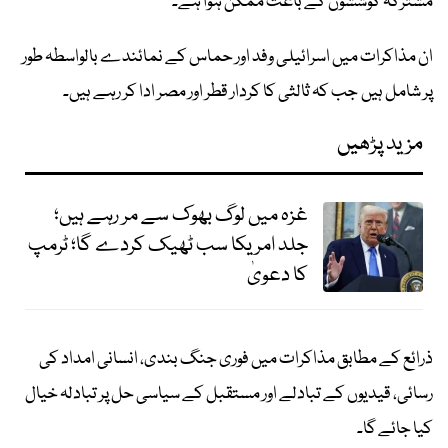
مشترکہ کوششوں کے باعث ممکن ہوا ہے۔
ان مذاکرات میں اسرائیلی وفد اور حماس کے نمائندے بالواسطہ طور
پر شامل ہیں جب کہ ثالثی کا کردار قطر اور مصر ادا کر رہے ہیں۔
مزید پڑھیں
غزہ میں لوگ بھوک سے مر رہے ہیں؛
جلد امریکا سب ٹھیک کردے گا؛ ٹرمپ
کا دعویٰ
ذرائع کے مطابق مذاکرات میں فوری جنگ بندی، انسانی امداد کی
رسائی، قیدیوں کے تبادلے اور مستقبل کے سیاسی حل پر تبادلہ خیال
کیا جائے گا۔