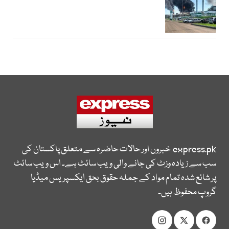
express.pk
خبروں اور حالات حاضرہ سے متعلق پاکستان کی
سب سے زیادہ وزٹ کی جانے والی ویب سائٹ ہے۔ اس ویب سائٹ
پر شائع شدہ تمام مواد کے جملہ حقوق بحق ایکسپریس میڈیا
گروپ محفوظ ہیں۔