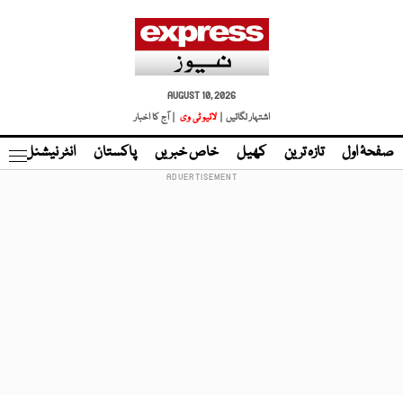
AUGUST 10, 2026
اشتہار لگائیں |
لائیو ٹی وی
| آج کا اخبار
صفحۂ اول
تازہ ترین
کھیل
خاص خبریں
پاکستان
انٹر نیشنل
ٹا