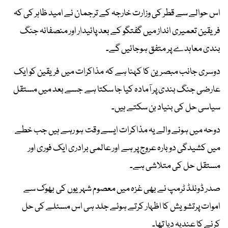
اس حوالے سے قطر کی وزارت خارجہ کے ترجمان نے امید ظاہر کی کہ
فریقین تعمیری انداز میں گفتگو کے بعد پائیدار اور منصفانہ جنگ
بندی معاہدے پر متفق ہوجائیں گے۔
دوسری جانب مبصرین کا کہنا ہے کہ مذاکرات میں فریقین کو ایک
عارضی جنگ بندی پر آمادہ کیا جا سکتا ہے جسے بعد میں مستقل
سیاسی حل کی بنیاد بن سکتے ہیں۔
دوحہ میں ہونے والے یہ مذاکرات ایسے وقت ہو رہے ہیں جب خطے
میں کشیدگی دوبارہ عروج پر ہے اور عالمی برادری ایک فوری اور
مستقل حل کی متلاشی ہے۔
صدر ڈونلڈ ٹرمپ نے بھی غزہ میں معصوم شہریوں کی بھوک سے
اموات پرتشویش کا اظہار کرتے ہوئے جلد ہی اس مسئلے کی حل
کرنے کا عندیہ دیا تھا۔