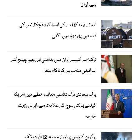
ہے، ایران
آبنائے ہرمز کھلنے کی امید کو دھچکا، تیل کی
قیمتیں پھر دباؤ میں آگئی
ترکیہ نے کیسے ایران میں بدامنی اور رجیم چینج کے
اسرائیلی منصوبے کو ناکام بنایا
پاک سعودی ترک دفاعی معاہدہ خطے میں امریکا
کیلئے بدلتی سوچ کی علامت ہے، ایرانی وزارت
خارجہ
یوکرین کا روس پر ڈرون حملہ، 12 افراد ہلاک