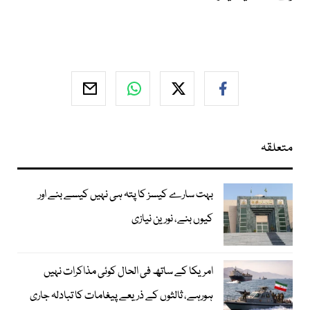
متعلقہ
بہت سارے کیسز کا پتہ ہی نہیں کیسے بنے اور
کیوں بنے، نورین نیازی
امریکا کے ساتھ فی الحال کوئی مذاکرات نہیں
ہورہے، ثالثوں کے ذریعے پیغامات کا تبادلہ جاری