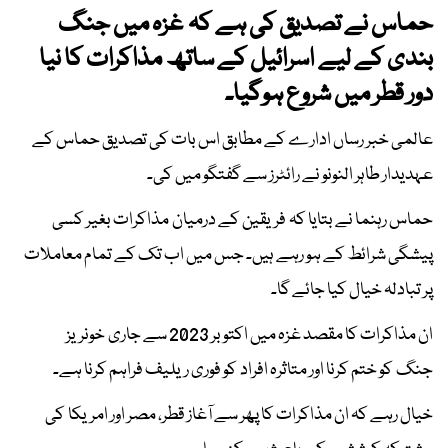
حماس نے تصدیق کی ہے کہ غزہ میں جنگ
بندی کے لیے اسرائیل کے ساتھ مذاکرات کا نیا
دور قطر میں شروع ہوگیا۔
عالمی خبر رساں ادارے کے مطابق اس بات کی تصدیق حماس کے
عہدیدار طاہر النونو نے رائٹرز سے گفتگو میں کی۔
حماس رہنما نے بتایا کہ فریقین کے درمیان مذاکرات بغیر کسی
پیشگی شرائط کے ہو رہے ہیں۔ جس میں اب تک کے تمام معاملات
پر تبادلہ خیال کیا جائے گا۔
ان مذاکرات کا مقصد غزہ میں اکتوبر 2023 سے جاری خونریز
جنگ کو ختم کرنا اور متاثرہ افراد کو فوری ریلیف فراہم کرنا ہے۔
خیال رہے کہ ان مذاکرات کا پھر سے آغاز قطر، مصر اور امریکا کی