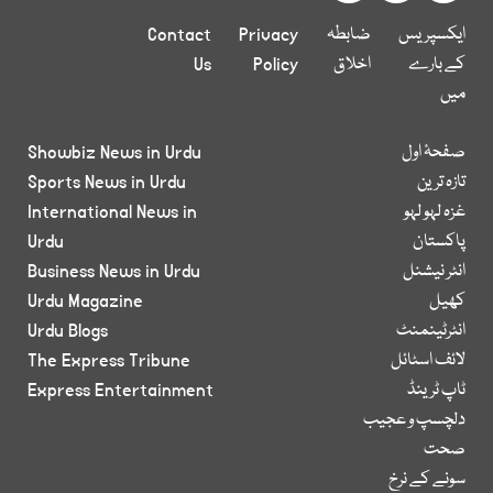
ایکسپریس
ضابطہ
Privacy
Contact
کے بارے
اخلاق
Policy
Us
میں
صفحۂ اول
Showbiz News in Urdu
تازہ ترین
Sports News in Urdu
غزہ لہو لہو
International News in
پاکستان
Urdu
انٹر نیشنل
Business News in Urdu
کھیل
Urdu Magazine
انٹرٹینمنٹ
Urdu Blogs
لائف اسٹائل
The Express Tribune
ٹاپ ٹرینڈ
Express Entertainment
دلچسپ و عجیب
صحت
سونے کے نرخ