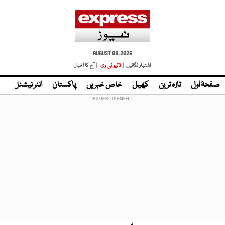
AUGUST 08, 2026
اشتہار لگائیں |
لائیو ٹی وی
| آج کا اخبار
صفحۂ اول
تازہ ترین
کھیل
خاص خبریں
پاکستان
انٹر نیشنل
ٹا