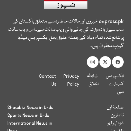
express.pk
خبروں اور حالات حاضرہ سے متعلق پاکستان کی
سب سے زیادہ وزٹ کی جانے والی ویب سائٹ ہے۔ اس ویب سائٹ
پر شائع شدہ تمام مواد کے جملہ حقوق بحق ایکسپریس میڈیا
گروپ محفوظ ہیں۔
ایکسپریس
ضابطہ
Privacy
Contact
کے بارے
اخلاق
Policy
Us
میں
صفحۂ اول
Showbiz News in Urdu
تازہ ترین
Sports News in Urdu
غزہ لہو لہو
International News in