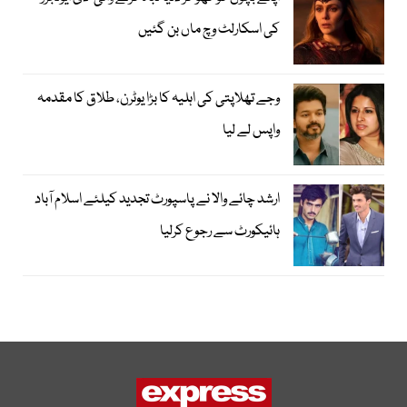
کی اسکارلٹ وچ ماں بن گئیں
وجے تھلاپتی کی اہلیہ کا بڑا یوٹرن، طلاق کا مقدمہ
واپس لے لیا
ارشد چائے والا نے پاسپورٹ تجدید کیلئے اسلام آباد
ہائیکورٹ سے رجوع کرلیا