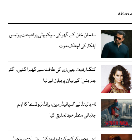
متعلقہ
سلمان خان کے گھر کی سیکیورٹی پر تعینات پولیس
اہلکار کی اچانک موت
کنگنا رناوت جین زی کی طاقت سے گھبرا گئیں، ’گٹر
جنریشن‘ کے بیان پر یوٹرن لے لیا
ٹام ہالینڈ نے ’اسپائیڈر مین: برانڈ نیو ڈے‘ کا اہم
جذباتی منظر خود تخلیق کیا
اپنے بچوں کو کھو کر دنیا تباہ کرنے والی ’دی ایونجرز‘