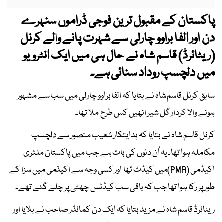
پاکستان کے مقبول ترین فوجی ڈراموں سنہرے
دن اور الفا براوو چارلی سے شہرت پانے والے کرنل
(ریٹائرڈ) قاسم شاہ نے حال ہی میں ایک انٹرویو
میں دلچسپ روداد سنائی ہے۔
سابق کرنل قاسم شاہ نے بتایا کہ الفا براوو چارلی میں سب سے مشہور
ہونے والا کردار گل شیر انھیں کس طرح ملا تھا۔
کرنل قاسم شاہ نے بتایا کہ ہدایتکار شعیب منصور سے دلچسپ
مکاملہ ہوا تھا۔ یہ اُن دنوں کی بات ہے جب میں پاکستان ملٹری
اکیڈمی (PMA)میں کیڈٹ تھا اور کسی وجہ سے اکیڈمی میں سزا کے
طور پر رکا ہوا تھا جب کہ باقی سب کیڈٹس چھٹی پر چلے گئے تھے۔
ریٹائرڈ قاسم شاہ نے مزید بتایا کہ ایک دن کمانڈر صاحب نے بلایا اور