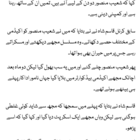
کہا کہ شعیب منصور دو دن کے لیے آئے ہیں، تمیں ان کے ساتھ رہنا
ہے اور کمپنی دینی ہے۔
سابق کرنل قاسم شاہ نے نے بتایا کہ میں نے شعیب منصور کو اکیڈمی
کے مختلف حصے دکھائے۔ وہ مسلسل مجھے دیکھتے اور مسکراتے
رہے جس پر میں حیران بھی ہوا تھا۔
پھر شعیب منصور چلے گئے اور میں یہ سب بھول گیا لیکن دو ماہ بعد
اچانک مجھے اکیڈمی ہیڈکوارٹر میں بلایا گیا جہاں نامور اداکار پہلے
ہی بیٹھے ہوئے تھے۔
قاسم شاہ نے بتایا کہ پہلے میں سمجھا کہ مجھ سے شاید کوئی غلطی
ہوگئی ہے لیکن وہاں مجھے ایک اسکرپٹ دیا گیا اور کہا گیا کہ اسے
پڑھو۔