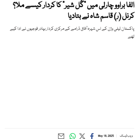
الفا براوو چارلی میں "گُل شیر" کا کردار کیسے ملا؟
کرنل (ر) قاسم شاہ نے بتادیا
پاکستان ٹیلی وژن کے اس شہرہ آفاق ڈرامے کے مرکزی کردار بہادر فوجیوں نے ادا کیے
تھے
ویب ڈیسک
May 18, 2025