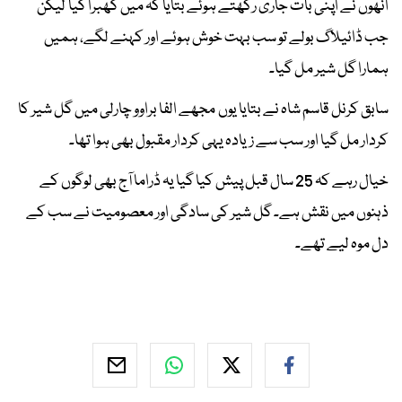
انھوں نے اپنی بات جاری رکھتے ہوئے بتایا کہ میں گھبرا گیا لیکن
جب ڈائیلاگ بولے تو سب بہت خوش ہوئے اور کہنے لگے، ہمیں
ہمارا گل شیر مل گیا۔
سابق کرنل قاسم شاہ نے بتایا یوں مجھے الفا براوو چارلی میں گل شیر کا
کردار مل گیا اور سب سے زیادہ یہی کردار مقبول بھی ہوا تھا۔
خیال رہے کہ 25 سال قبل پیش کیا گیا یہ ڈراما آج بھی لوگوں کے
ذہنوں میں نقش ہے۔ گل شیر کی سادگی اور معصومیت نے سب کے
دل موہ لیے تھے۔