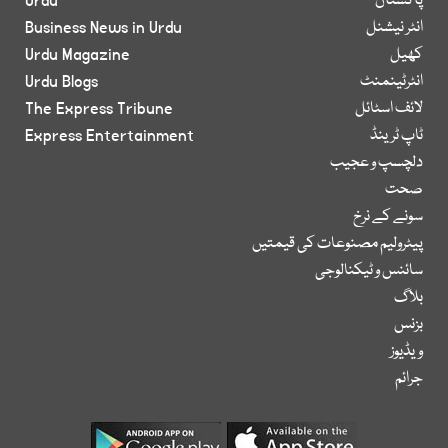
پاکستان
Urdu
انٹر نیشنل
Business News in Urdu
کھیل
Urdu Magazine
انٹرٹینمنٹ
Urdu Blogs
لائف اسٹائل
The Express Tribune
ٹاپ ٹرینڈ
Express Entertainment
دلچسپ و عجیب
صحت
سونے کے نرخ
پیٹرولیم مصنوعات کی قیمتیں
سائنس و ٹیکنالوجی
بلاگ
بزنس
ویڈیوز
جرائم