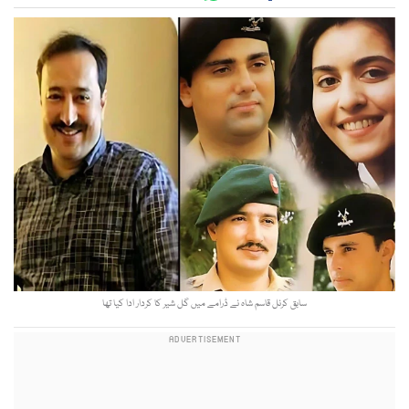
سابق کرنل قاسم شاہ نے ڈرامے میں گل شیر کا کردار ادا کیا تھا