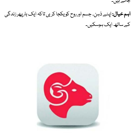
جاتے ہیں۔
اہم خیال:
اپنے ذہن، جسم اور روح کو یکجا کریں تاکہ ایک بار پھر زندگی
کے ساتھ ایک ہوسکیں۔