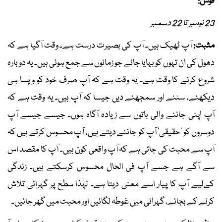
قوس:
23 نومبر تا 22 دسمبر
مثبت:
آپ ٹھیک ہیں۔ آپ کی بصیرت درست ہے۔ وقت آگیا ہے کہ
دھول کی ان تہوں کو بہایا جائے جو زمانوں سے جمع ہوئی ہیں۔ یہ دوبارہ
شروع کرنے کا وقت ہے۔ یہ وقت ہے کہ آپ صرف خود کو ویسا ہی
دیکھنے، سننے اور سمجھنے دیں جیسا کہ آپ ہیں۔ یہ وقت ہے کہ
آپ اپنی جاننے والی باتوں سے زیادہ آگاہ ہوں۔ جیسے جیسے آپ
دوسروں کو ’حقیقی‘ آپ کو جاننے دیتے ہیں، آپ محسوس کرتے ہیں کہ
آپ سے محبت کی جاتی ہے کہ آپ واقعی کون ہیں۔ آپ کا مقصد اس
سے آگے ہے جسے آپ فی الحال محسوس کرسکتے ہیں۔ زندگی
کےلیے آپ کا پیار اسے معنی دیتا ہے۔ لہٰذا سطح پر گہرائی تلاش
کرنے کے بجائے، گہرائی میں غوطہ لگائیں اور محبت میں گھر جائیں۔