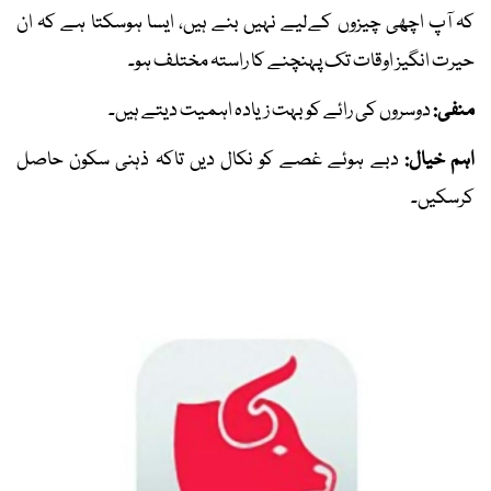
کہ آپ اچھی چیزوں کےلیے نہیں بنے ہیں، ایسا ہوسکتا ہے کہ ان
حیرت انگیز اوقات تک پہنچنے کا راستہ مختلف ہو۔
منفی:
دوسروں کی رائے کو بہت زیادہ اہمیت دیتے ہیں۔
اہم خیال:
دبے ہوئے غصے کو نکال دیں تاکہ ذہنی سکون حاصل
کرسکیں۔