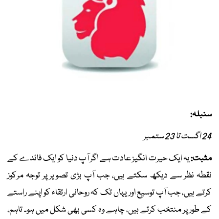
سنبلہ:
24 اگست تا 23 ستمبر
مثبت:
یہ ایک حیرت انگیز عادت ہے اگر آپ دنیا کو ایک فائدے کے
نقطہ نظر سے دیکھ سکتے ہیں، جب آپ بڑی تصویر پر توجہ مرکوز
کرتے ہیں، جب آپ توسیع اور یہاں تک کہ روحانی ارتقاء کو اپنے راستے
کے طور پر منتخب کرتے ہیں، چاہے وہ کسی بھی شکل میں ہو۔ تاہم،