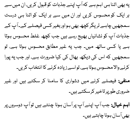
یہ بھی اتنا ہی اہم ہے کہ آپ اپنے جذبات کو قبول کریں، ان میں سے
ہر ایک کو محسوس کریں اور ان میں سے ہر ایک کو اتنا ہی درست
سمجھیں چاہے ٹریگر کچھ بھی ہو اور بغیر کسی فیصلے کے۔ آپ کے
جذبات آپ کو نشانیاں بھیج رہے ہیں جب کچھ غلط محسوس ہوتا
ہے یا کسی ساتھ میں۔ جب یہ غیر مطابق محسوس ہوتا ہے، تو
سمجھیں کہ اس کی دیکھ بھال کی کیا ضرورت ہے، اور جب یہ پورا
کرنے والا محسوس ہوتا ہے، تو اسے زیادہ کرنے کا انتخاب کریں۔
منفی:
فیصلے کرنے میں دشواری کا سامنا کر سکتے ہیں اور غیر
ضروری طور پر تاخیر کر سکتے ہیں۔
اہم خیال:
جب آپ اپنے آپ پر آسان ہونا چنتے ہیں تو آپ دوسروں پر
بھی آسان ہونا چاہتے ہیں۔