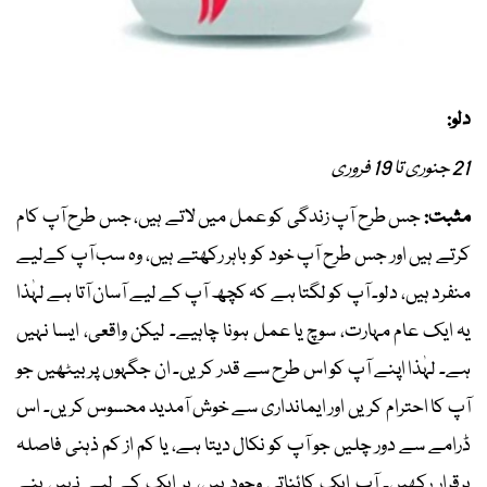
دلو:
21 جنوری تا 19 فروری
مثبت:
جس طرح آپ زندگی کو عمل میں لاتے ہیں، جس طرح آپ کام
کرتے ہیں اور جس طرح آپ خود کو باہر رکھتے ہیں، وہ سب آپ کےلیے
منفرد ہیں، دلو۔ آپ کو لگتا ہے کہ کچھ آپ کے لیے آسان آتا ہے لہٰذا
یہ ایک عام مہارت، سوچ یا عمل ہونا چاہیے۔ لیکن واقعی، ایسا نہیں
ہے۔ لہٰذا اپنے آپ کو اس طرح سے قدر کریں۔ ان جگہوں پر بیٹھیں جو
آپ کا احترام کریں اور ایمانداری سے خوش آمدید محسوس کریں۔ اس
ڈرامے سے دور چلیں جو آپ کو نکال دیتا ہے، یا کم از کم ذہنی فاصلہ
برقرار رکھیں۔ آپ ایک کائناتی وجود ہیں، ہر ایک کے لیے نہیں بنے