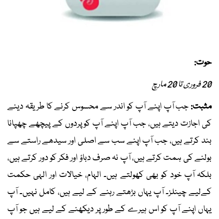
حوت:
20 فروری تا 20 مارچ
مثبت:
جب آپ اپنے آپ کو اندر سے محسوس کرنے کا طریقہ دینے
کی اجازت دیتے ہیں، جب آپ اپنے آپ کو پردوں کے پیچھے چھپانا
بند کرتے ہیں، جب آپ اپنے سب سے اصلی اور سیدھے راستے سے
بولنے کی ہمت کرتے ہیں، آپ نہ صرف دباؤ اور فکر کو دور کرتے ہیں،
بلکہ آپ خود کو بھی کھولتے ہیں۔ الہام، خیالات اور الہی حکمت
کےلیے چینلز۔ آپ یہاں بڑھتے رہنے کے لیے ہیں، کامل نہیں۔ آپ
یہاں اپنے آپ کو اس ہیرے کے طور پر دیکھنے کے لیے ہیں جو آپ