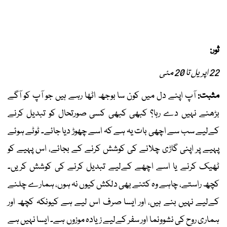
ثور:
22 اپریل تا 20 مئی
مثبت:
آپ اپنے دل میں کون سا بوجھ اٹھا رہے ہیں جو آپ کو آگے
بڑھنے نہیں دے رہا؟ کبھی کبھی کسی صورتحال کو تبدیل کرنے
کےلیے سب سے اچھی بات یہ ہے کہ اسے چھوڑ دیا جائے۔ ٹوٹے ہوئے
پہیے پر اپنی گاڑی چلانے کی کوشش کرنے کے بجائے، اس پہیے کو
ٹھیک کرنے یا اسے اچھے کےلیے تبدیل کرنے کی کوشش کریں۔
کچھ راستے، چاہے وہ کتنے بھی دلکش کیوں نہ ہوں، ہمارے چلنے
کےلیے نہیں بنے ہیں، اور ایسا صرف اس لیے ہے کیونکہ کچھ اور
ہماری روح کی نشوونما اور سفر کےلیے زیادہ موزوں ہے۔ ایسا نہیں ہے