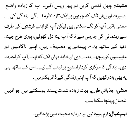
مثبت:
چہل قدمی کریں اور پھر واپس آئیں۔ آپ کو زیادہ واضح،
بصیرت اور یہاں تک کہ چیزوں پر ایک تازہ نظر ملے گی۔ زندگی کی بے
معنی باتیں آپ کو لگ سکتی ہیں لیکن آپ کو اپنے فرشتوں کی طرف
سے رہنمائی کی جارہی ہے تاکہ آپ اپنا دل کھولیں، پوری طرح جینا،
دنیا کے ساتھ بڑے پیمانے پر مصروف رہیں، اپنے ناکامیوں اور
مایوسیوں کو پیچھے ہٹنے دیں اور شاید یہاں تک کہ اپنے آپ کو اجازت
دیں۔ زندگی کا مرکزی کردار اسٹیج پر لینے کےلیے۔ اس کے ساتھ ہی
یہ بھی یاد رکھیں کہ آپ اپنی زندگی کے ڈائریکٹر ہیں۔
منفی:
جذباتی طور پر بہت زیادہ شدت پسند ہوسکتے ہیں جو انہیں
نقصان پہنچا سکتا ہے۔
اہم خیال:
نرم ہوجائیں اور دوبارہ محبت میں پڑ جائیں۔