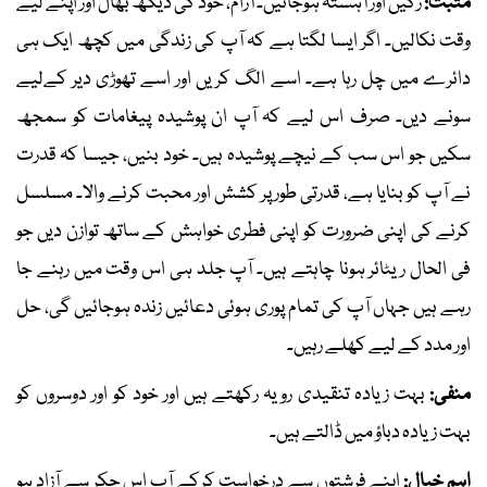
مثبت:
رکیں اور آہستہ ہوجائیں۔ آرام، خود کی دیکھ بھال اور اپنے لیے
وقت نکالیں۔ اگر ایسا لگتا ہے کہ آپ کی زندگی میں کچھ ایک ہی
دائرے میں چل رہا ہے۔ اسے الگ کریں اور اسے تھوڑی دیر کےلیے
سونے دیں۔ صرف اس لیے کہ آپ ان پوشیدہ پیغامات کو سمجھ
سکیں جو اس سب کے نیچے پوشیدہ ہیں۔ خود بنیں، جیسا کہ قدرت
نے آپ کو بنایا ہے، قدرتی طور پر کشش اور محبت کرنے والا۔ مسلسل
کرنے کی اپنی ضرورت کو اپنی فطری خواہش کے ساتھ توازن دیں جو
فی الحال ریٹائر ہونا چاہتے ہیں۔ آپ جلد ہی اس وقت میں رہنے جا
رہے ہیں جہاں آپ کی تمام پوری ہوئی دعائیں زندہ ہوجائیں گی، حل
اور مدد کے لیے کھلے رہیں۔
منفی:
بہت زیادہ تنقیدی رویہ رکھتے ہیں اور خود کو اور دوسروں کو
بہت زیادہ دباؤ میں ڈالتے ہیں۔
اہم خیال:
اپنے فرشتوں سے درخواست کرکے آپ اس چکر سے آزاد ہو