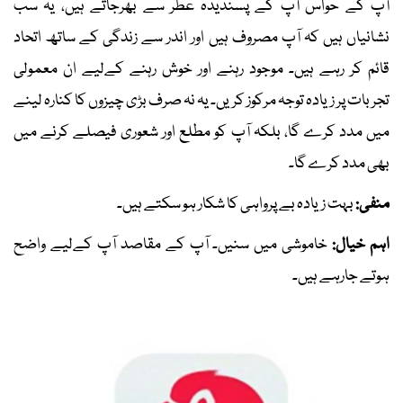
آپ کے حواس آپ کے پسندیدہ عطر سے بھرجاتے ہیں، یہ سب
نشانیاں ہیں کہ آپ مصروف ہیں اور اندر سے زندگی کے ساتھ اتحاد
قائم کر رہے ہیں۔ موجود رہنے اور خوش رہنے کےلیے ان معمولی
تجربات پر زیادہ توجہ مرکوز کریں۔ یہ نہ صرف بڑی چیزوں کا کنارہ لینے
میں مدد کرے گا، بلکہ آپ کو مطلع اور شعوری فیصلے کرنے میں
بھی مدد کرے گا۔
منفی:
بہت زیادہ بے پرواہی کا شکار ہو سکتے ہیں۔
اہم خیال:
خاموشی میں سنیں۔ آپ کے مقاصد آپ کےلیے واضح
ہوتے جارہے ہیں۔