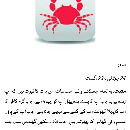
اسد:
24 جولائی تا 23 اگست
مثبت:
یہ تمام چمکنے والے احساسات اس بات کا ثبوت ہیں کہ آپ
زندہ ہیں۔ جب آپ کا پسندیدہ پھل آپ کو چھوتا ہے، جب گرم کافی کا
آپ کا پہلا گھونٹ آپ کے گلے سے نیچے جاتا ہے، جب آپ کے پاؤں
شبنم والی گھاس کو چھوتے ہیں، جب ایک مکھی گھومتی ہے، جب