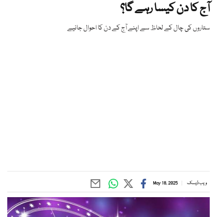
آج کا دن کیسا رہے گا؟
ستاروں کی چال کے لحاظ سے اپنے آج کے دن کا احوال جانیے
ویب ڈیسک
May 18, 2025