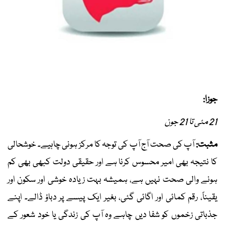
جوزا:
21 مئی تا 21 جون
مثبت:
آپ کی صحت آج آپ کی توجہ کا مرکز ہونی چاہیے۔ خوشحالی
کا نتیجہ بھی امیر محسوس کرنا ہے اور حقیقی دولت کبھی بھی کم
ہونے والی صحت نہیں ہے، ہمیشہ بہت زیادہ خوشی اور سکون اور
یقیناً، رقم کمائی اور اگائی گئی، بغیر ایک پیسے پر دباؤ ڈالے۔ اپنے
جذباتی زخموں کو شفا دیں چاہے وہ آپ کی زندگی یا خود شعور کے