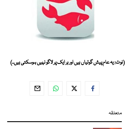
(نوٹ: یہ عام پیش گوئیاں ہیں اور ہر ایک پر لاگو نہیں ہوسکتی ہیں۔)
متعلقہ