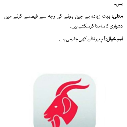
بس۔
منفی:
بہت زیادہ بے چین ہونے کی وجہ سے فیصلے کرنے میں
دشواری کا سامنا کر سکتے ہیں۔
اہم خیال:
آپ پر نظر رکھی جا رہی ہے۔