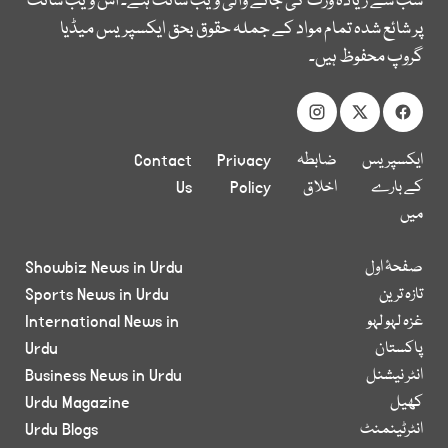
سب سے زیادہ وزٹ کی جانے والی ویب سائٹ ہے۔ اس ویب سائٹ
پر شائع شدہ تمام مواد کے جملہ حقوق بحق ایکسپریس میڈیا
گروپ محفوظ ہیں۔
ایکسپریس
ضابطہ
Privacy
Contact
کے بارے
اخلاق
Policy
Us
میں
صفحۂ اول
Showbiz News in Urdu
تازہ ترین
Sports News in Urdu
غزہ لہو لہو
International News in
پاکستان
Urdu
انٹر نیشنل
Business News in Urdu
کھیل
Urdu Magazine
انٹرٹینمنٹ
Urdu Blogs