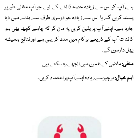
ہے، آپ کو اس سے زیادہ حصہ ڈالنے کے لیے جو آپ مثالی طور پر
پسند کریں گے یا اس سے زیادہ جو دوسری طرف سے بدلے میں دیا
جارہا ہے۔ اپنے آپ پر یقین کریں یہ مان کر کہ چاہے کچھ بھی ہو،
کائنات آپ کے ذریعے ہر کام میں مدد کر رہی ہے اور نتائج ہمیشہ
پھل دار ہوں گے۔
منفی:
ماضی کے غموں میں الجھے رہ سکتے ہیں۔
اہم خیال:
ہر چیز سے زیادہ اپنے آپ پر اعتماد کریں۔