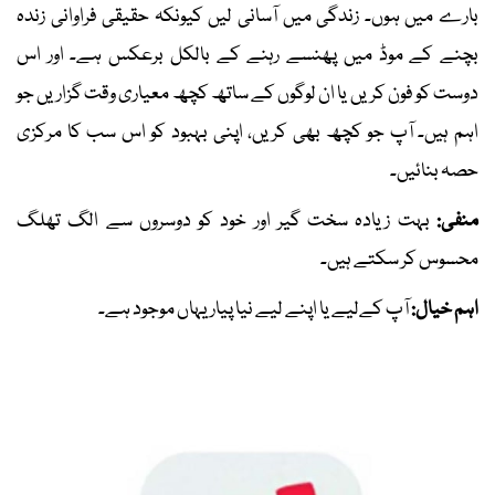
بارے میں ہوں۔ زندگی میں آسانی لیں کیونکہ حقیقی فراوانی زندہ
بچنے کے موڈ میں پھنسے رہنے کے بالکل برعکس ہے۔ اور اس
دوست کو فون کریں یا ان لوگوں کے ساتھ کچھ معیاری وقت گزاریں جو
اہم ہیں۔ آپ جو کچھ بھی کریں، اپنی بہبود کو اس سب کا مرکزی
حصہ بنائیں۔
منفی:
بہت زیادہ سخت گیر اور خود کو دوسروں سے الگ تھلگ
محسوس کر سکتے ہیں۔
اہم خیال:
آپ کےلیے یا اپنے لیے نیا پیار یہاں موجود ہے۔