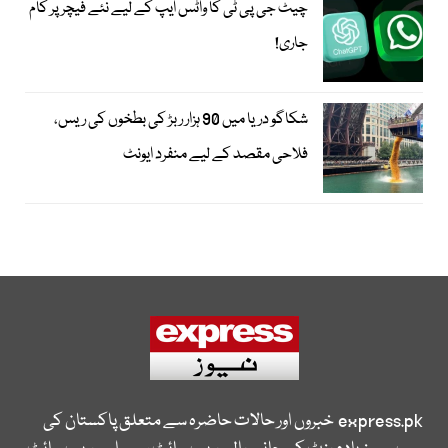
چیٹ جی پی ٹی کا واٹس ایپ کے لیے نئے فیچر پر کام
جاری!
شکاگو دریا میں 90 ہزار ربڑ کی بطخوں کی ریس،
فلاحی مقصد کے لیے منفرد ایونٹ
express.pk
خبروں اور حالات حاضرہ سے متعلق پاکستان کی