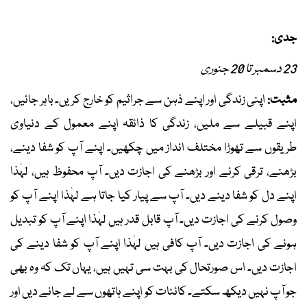
جدی:
23 دسمبر تا 20 جنوری
مثبت:
اپنی زندگی اور اپنے ذہن سے جراثیم کو خارج کریں۔ باہر جائیں،
اپنے قبیلے سے ملیں، زندگی کا ذائقہ اپنے معمول کے دنیاوی
طریقوں سے تھوڑا مختلف انداز میں چکھیں۔ اپنے آپ کو شفا دینے،
بڑھنے، ترقی کرنے اور بڑھنے کی اجازت دیں۔ آپ محفوظ ہیں، لہٰذا
اپنے دل کو شفا دینے دیں۔ آپ سے پیار کیا جاتا ہے لہٰذا اپنے آپ کو
وصول کرنے کی اجازت دیں۔ آپ قابل قدر ہیں لہٰذا اپنے آپ کو تبدیل
ہونے کی اجازت دیں۔ آپ کافی ہیں لہٰذا اپنے آپ کو شفا دینے کی
اجازت دیں۔ اس صورتحال کی بہت سی تہیں ہیں، یہاں تک کہ وہ بھی
جو آپ نہیں دیکھ سکتے۔ کائنات کو اپنے ہاتھوں سے لے جانے دیں اور