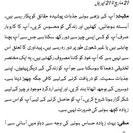
21 مارچ تا 21 اپریل
مثبت:
آپ کے بڑھے ہوئے جذبات پوشیدہ حقائق کو پکار رہے ہیں۔
آہستہ ہوجائیں، کھلیں اور زندگی کو محسوس کریں۔ آپ کا کاروبار
صرف آپ کو کسی ایسی چیز سے دور رکھ سکتا ہے جس سے آپ بچنا
چاہتے ہیں یا غیر شعوری طور پر دور رہ رہے ہیں۔ پیداوری کا تعلق اس
سے نہیں ہے کہ آپ خود کو کتنا مصروف رکھتے ہیں۔ یہ ایک مختصر
تخلیقی دھماکا ہوسکتا ہے جو آپ کو زندگی کے دیگر پہلوؤں، اپنے
جذبات سمیت، کو دریافت کرنے کےلیے کافی جگہ چھوڑ دیتا ہے۔
دوسروں کے بوجھ اٹھانا بند کریں، اور اپنے اردگرد موجود ہر چیز کےلیے
شکر گزار ہونا شروع کریں۔ آپ کو حاصل کرنے کے لیے آپ کو اس سے
زیادہ کچھ ہونے کی ضرورت نہیں ہے۔
منفی:
بہت زیادہ حساس ہونے کی وجہ سے دباؤ میں آسانی سے آ