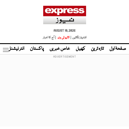
AUGUST 10, 2026
اشتہار لگائیں |
لائیو ٹی وی
| آج کا اخبار
صفحۂ اول
تازہ ترین
کھیل
خاص خبریں
پاکستان
انٹر نیشنل
ٹا