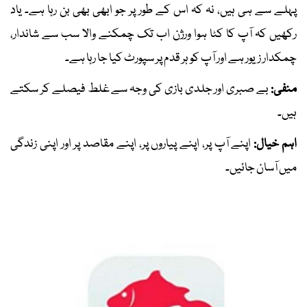
پہلے سے ہی ہیں، نہ کہ اس کے طور پر جو ابھی بھی بن رہا ہے۔ یاد
رکھیں کہ آپ کا کٹا ہوا ورژن اب تک چمکنے والا سب سے شاندار،
چمکدار زیور ہے اور آپ کو ہر قدم پر سپورٹ کیا جا رہا ہے۔
منفی:
بے صبری اور جلدی بازی کی وجہ سے غلط فیصلے کر سکتے
ہیں۔
اہم خیال:
اپنے آپ پر، اپنے پیاروں پر، اپنے مقاصد پر اور اپنی زندگی
میں آسان جائیں۔