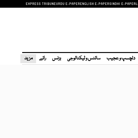
EXPRESS TRIBUNE
URDU E-PAPER
ENGLISH E-PAPER
SINDHI E-PAPER
L
دلچسپ و عجیب
سائنس و ٹیکنالوجی
بزنس
رائے
مزید