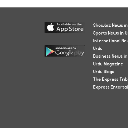
Showbiz News in
Sports News in U
International Ne
Urdu
Business News in
Urdu Magazine
Urdu Blogs
The Express Tri
Express Enterta