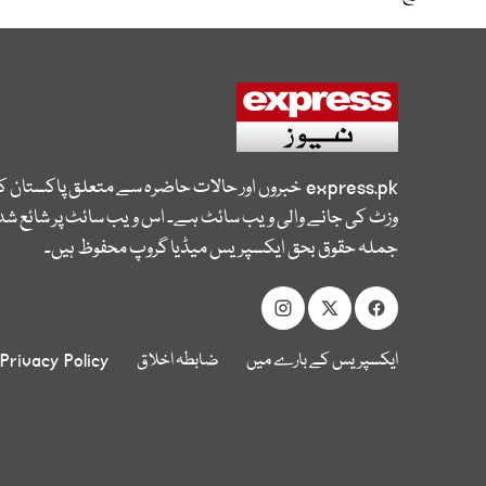
express.pk
خبروں اور حالات حاضرہ سے متعلق پاکستان 
وزٹ کی جانے والی ویب سائٹ ہے۔ اس ویب سائٹ پر شائع شدہ
جملہ حقوق بحق ایکسپریس میڈیا گروپ محفوظ ہیں۔
ایکسپریس کے بارے میں
ضابطہ اخلاق
Privacy Policy