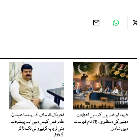
شہدا اور غازیوں کو سول اعزازات
تحریک انصاف کے رہنما عبداللہ
دینے کی منظوری، 78 نام فہرست
طاہر قتل کیس میں اہم پیشرفت،
میں شامل
ہنی ٹریپ کرنے والی ٹک ٹاکر
گرفتار