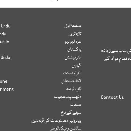
صفحۂ اول
 Urdu
تازہ ترین
rdu
غزہ لہو لہو
ws in
پاکستان
کی سب سے زیادہ
انٹر نیشنل
 Urdu
 تمام مواد کے
کھیل
انٹرٹینمنٹ
لائف اسٹائل
bune
ٹاپ ٹرینڈ
inment
دلچسپ و عجیب
Contact Us
صحت
سونے کے نرخ
پیٹرولیم مصنوعات کی قیمتیں
سائنس و ٹیکنالوجی