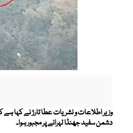
وزیر اطلاعات و نشریات عطا تارڑ نے کہا ہے ک
دشمن سفید جھنڈا لہرانے پر مجبور ہوا۔