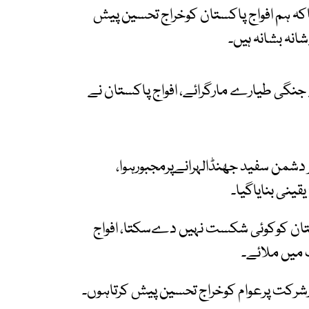
اکہ ہم افواج پاکستان کوخراج تحسین پیش
نہ بشانہ ہیں۔
جنگی طیارے مارگرائے، افواج پاکستان نے
ر دشمن سفید جھنڈالہرانےپرمجبورہوا،
ینی بنایاگیا۔
اکستان کوکوئی شکست نہیں دےسکتا، افواج
 میں ملائے۔
رشرکت پرعوام کوخراج تحسین پیش کرتاہوں۔