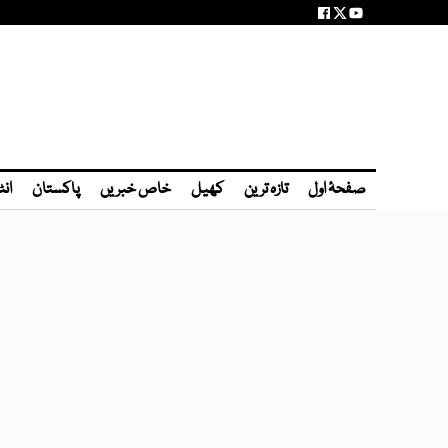
صفحۂ اول
تازہ ترین
کھیل
خاص خبریں
پاکستان
انٹ