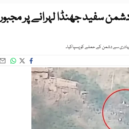
شمن سفید جھنڈا لہرانے پر مجبور
بہادری سے دشمن کے حملے کو پسپاکیا۔