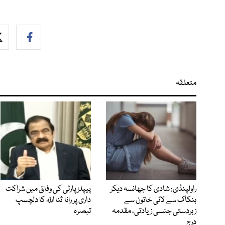
متعلقہ
راولپنڈی: شادی کا جھانسہ دیکر
پیپلز پارٹی کی وفاق میں شراکت
بنکاک سے لائی خاتون سے
داری پر رانا ثنا اللہ کا دلچسپ
زبردستی جنسی زیادتی، مقدمہ
تبصرہ
درج