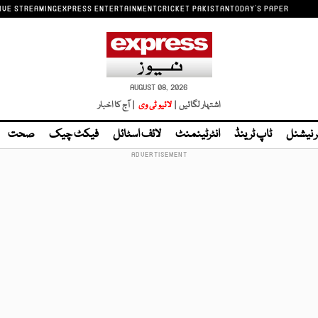
IVE STREAMING
EXPRESS ENTERTAINMENT
CRICKET PAKISTAN
TODAY'S PAPER
AUGUST 08, 2026
اشتہار لگائیں |
لائیو ٹی وی
| آج کا اخبار
ر نیشنل
ٹاپ ٹرینڈ
انٹرٹینمنٹ
لائف اسٹائل
فیکٹ چیک
صحت