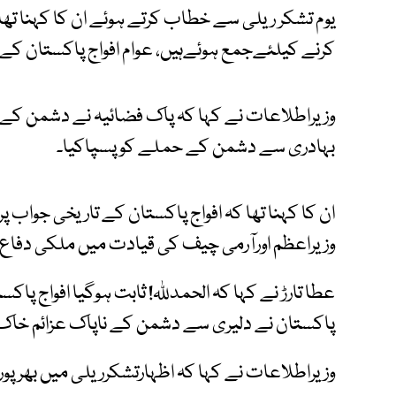
یوم تشکر ریلی سے خطاب کرتے ہوئے ان کا کہنا تھ
کرنے کیلئےجمع ہوئےہیں، عوام افواج پاکستان کےشا
وزیراطلاعات نے کہا کہ پاک فضائیہ نے دشمن کے 
بہادری سے دشمن کے حملے کو پسپاکیا۔
ان کا کہنا تھا کہ افواج پاکستان کے تاریخی جواب پ
وزیراعظم اورآرمی چیف کی قیادت میں ملکی دفاع یق
عطا تارڑ نے کہا کہ الحمدللہ! ثابت ہوگیا افواج پ
پاکستان نے دلیری سے دشمن کے ناپاک عزائم خاک
وزیراطلاعات نے کہا کہ اظہارتشکرریلی میں بھرپو