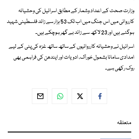
وزارت صحت کے اعداد وشمار کے مطابق اسرائیل کی وحشیانہ
کارروائی میں اس جنگ میں اب تک 53 ہزار سے زائد فلسطینی شہید
ہوگئے ہیں اور 23 لاکھ سے زائد بے گھر ہوچکے ہیں۔
اسرائیل نے وحشیانہ کارروائیوں کے ساتھ ساتھ غزہ کی پٹی کے لیے
امدادی سامانا بشمول خوراک، ادویات اور ایندھن کی فراہمی بھی
روک رکھی ہے۔
متعلقہ