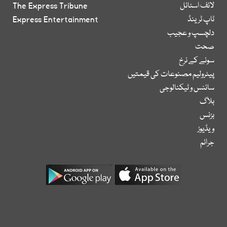
لائف اسٹائل
The Express Tribune
ٹاپ ٹرینڈ
Express Entertainment
دلچسپ و عجیب
صحت
سونے کے نرخ
پیٹرولیم مصنوعات کی قیمتیں
سائنس و ٹیکنالوجی
بلاگ
بزنس
ویڈیوز
جرائم