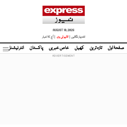
AUGUST 10, 2026
اشتہار لگائیں |
لائیو ٹی وی
| آج کا اخبار
صفحۂ اول
تازہ ترین
کھیل
خاص خبریں
پاکستان
انٹر نیشنل
ٹا