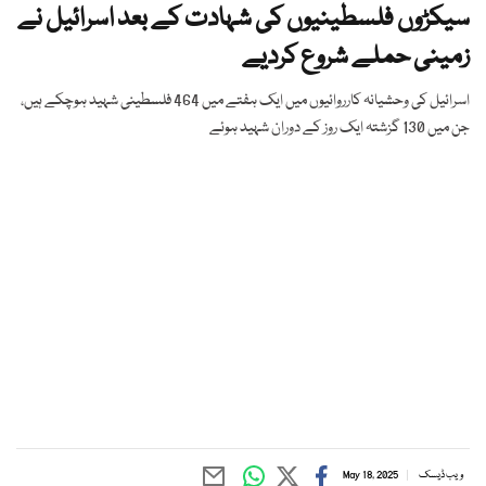
سیکڑوں فلسطینیوں کی شہادت کے بعد اسرائیل نے
زمینی حملے شروع کردیے
اسرائیل کی وحشیانہ کارروائیوں میں ایک ہفتے میں 464 فلسطینی شہید ہوچکے ہیں،
جن میں 130 گزشتہ ایک روز کے دوران شہید ہوئے
ویب ڈیسک
May 18, 2025