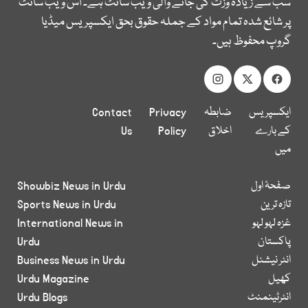
سب سے زیادہ وزٹ کی جانے والی ویب سائٹ ہے۔ اس ویب سائٹ
پر شائع شدہ تمام مواد کے جملہ حقوق بحق ایکسپریس میڈیا
گروپ محفوظ ہیں۔
ایکسپریس
ضابطہ
Privacy
Contact
کے بارے
اخلاق
Policy
Us
میں
صفحۂ اول
Showbiz News in Urdu
تازہ ترین
Sports News in Urdu
غزہ لہو لہو
International News in
پاکستان
Urdu
انٹر نیشنل
Business News in Urdu
کھیل
Urdu Magazine
انٹرٹینمنٹ
Urdu Blogs