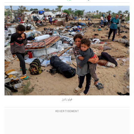
فوٹو: رائٹرز