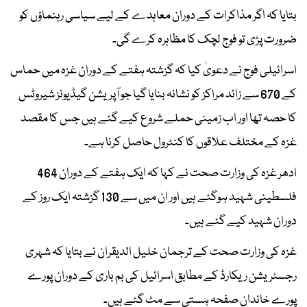
بتایا کہ اگر مذاکرات کے دوران معاہدے کے لیے سیاسی رہنماؤں کو
ضرورت پڑی تو فوج لچک کا مظاہرہ کرے گی۔
اسرائیلی فوج نے دعویٰ کیا کہ گزشتہ ہفتے کے دوران غزہ میں حماس
کے 670 سے زائد مراکز کو نشانہ بنایا گیا جو آپریشن گیڈیونز شیروٹس
کا حصہ تھا اور اب زمینی حملے شروع کیے گئے ہیں جس کا مقصد
غزہ کے مختلف علاقوں کا کنٹرول حاصل کرنا ہے۔
ادھر غزہ کی وزارت صحت نے کہا کہ ایک ہفتے کے دوران 464
فلسطینی شہید ہوگئے ہیں اور ان میں سے 130 گزشتہ ایک روز کے
دوران شہید کیے گئے ہیں۔
غزہ کی وزارت صحت کے ترجمان خلیل الدیقران نے بتایا کہ شہری
رجسٹریشن ریکارڈ کے مطابق اسرائیل کی بم باری کے دوران پورے
پورے خاندان صفحہ ہستی سے مٹ گئے ہیں۔