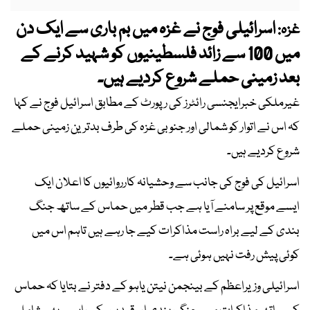
اسرائیلی فوج نے غزہ میں بم باری سے ایک دن
غزہ:
میں 100 سے زائد فلسطینیوں کو شہید کرنے کے
بعد زمینی حملے شروع کردیے ہیں۔
غیرملکی خبرایجنسی رائٹرز کی رپورٹ کے مطابق اسرائیل فوج نے کہا
کہ اس نے اتوار کو شمالی اور جنوبی غزہ کی طرف بدترین زمینی حملے
شروع کردیے ہیں۔
اسرائیل کی فوج کی جانب سے وحشیانہ کارروائیوں کا اعلان ایک
ایسے موقع پر سامنے آیا ہے جب قطر میں حماس کے ساتھ جنگ
بندی کے لیے براہ راست مذاکرات کیے جا رہے ہیں تاہم اس میں
کوئی پیش رفت نہیں ہوئی ہے۔
اسرائیلی وزیراعظم کے بینجمن نیتن یاہو کے دفتر نے بتایا کہ حماس