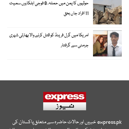
حوثیوں کا یمن میں حملہ، 8 فوجی اہلکاروں سمیت
11 افراد جاں بحق
امریکا میں گرل فرینڈ کو قتل کرنے والا بھارتی شہری
جرمنی سے گرفتار
express.pk
خبروں اور حالات حاضرہ سے متعلق پاکستان کی