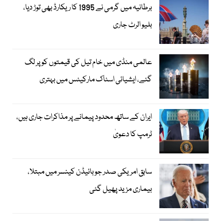
برطانیہ میں گرمی نے 1995 کا ریکارڈ بھی توڑ دیا،
بلیو الرٹ جاری
عالمی منڈی میں خام تیل کی قیمتوں کو پر لگ
گئے، ایشیائی اسٹاک مارکیٹس میں بہتری
ایران کے ساتھ محدود پیمانے پر مذاکرات جاری ہیں،
ٹرمپ کا دعویٰ
سابق امریکی صدر جوبائیڈن کینسر میں مبتلا،
بیماری مزید پھیل گئی