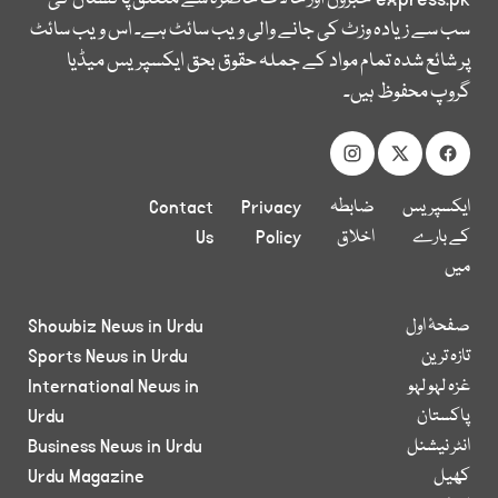
سب سے زیادہ وزٹ کی جانے والی ویب سائٹ ہے۔ اس ویب سائٹ
پر شائع شدہ تمام مواد کے جملہ حقوق بحق ایکسپریس میڈیا
گروپ محفوظ ہیں۔
ایکسپریس
ضابطہ
Privacy
Contact
کے بارے
اخلاق
Policy
Us
میں
صفحۂ اول
Showbiz News in Urdu
تازہ ترین
Sports News in Urdu
غزہ لہو لہو
International News in
پاکستان
Urdu
انٹر نیشنل
Business News in Urdu
کھیل
Urdu Magazine