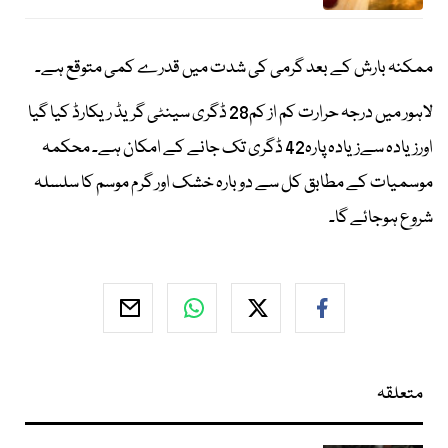
ممکنہ بارش کے بعد گرمی کی شدت میں قدرے کمی متوقع ہے۔
لاہور میں درجہ حرارت کم از کم28 ڈگری سینٹی گریڈ ریکارڈ کیا گیا
اورزیادہ سےزیادہ پارہ42 ڈگری تک جانے کے امکان ہے۔ محکمہ
موسمیات کے مطابق کل سے دوبارہ خشک اور گرم موسم کا سلسلہ
شروع ہوجائے گا۔
متعلقہ