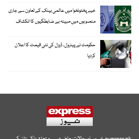
خیبرپختونخوا میں عالمی بینک کے تعاون سے جاری
منصوبوں میں مبینہ بے ضابطگیوں کا انکشاف
حکومت نے پیٹرول، ڈیزل کی نئی قیمت کا اعلان
کردیا
express.pk
خبروں اور حالات حاضرہ سے متعلق پاکستان کی