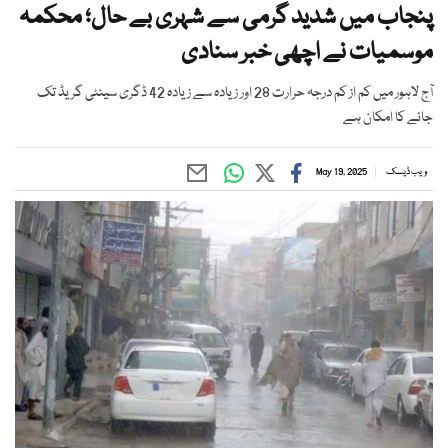
پنجاب میں شدید گرمی سے شہری بے حال؛ محکمہ
موسمیات نے اچھی خبر سنادی
آج لاہور میں کم از کم درجہ حرارت 28 اور زیادہ سے زیادہ 42 ڈگری سینٹی گریڈ تک
جانے کا امکان ہے
ویب ڈیسک
May 19, 2025