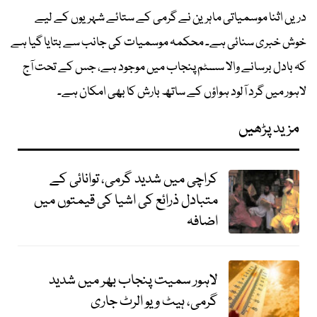
دریں اثنا موسمیاتی ماہرین نے گرمی کے ستائے شہریوں کے لیے
خوش خبری سنائی ہے۔ محکمہ موسمیات کی جانب سے بتایا گیا ہے
کہ بادل برسانے والا سسٹم پنجاب میں موجود ہے، جس کے تحت آج
لاہور میں گرد آلود ہواؤں کے ساتھ بارش کا بھی امکان ہے۔
مزید پڑھیں
کراچی میں شدید گرمی، توانائی کے
متبادل ذرائع کی اشیا کی قیمتوں میں
اضافہ
لاہور سمیت پنجاب بھر میں شدید
گرمی، ہیٹ ویو الرٹ جاری