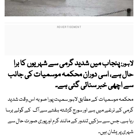
پنجاب میں شدید گرمی سے شہریوں کا برا
لاہور:
حال ہے، اسی دوران محکمہ موسمیات کی جانب
سے اچھی خبر سنائی گئی ہے۔
محکمہ موسمیات کے مطابق لاہور سمیت پورا صوبہ اس وقت شدید
گرمی کے نرغے میں ہے اور سورج گزشتہ ہفتے سے آگ کے گولے برسا
رہا ہے، جس سے سڑکیں تندور کے مانند گرم اور پوری صورت حال سے
شہری پریشان ہیں۔