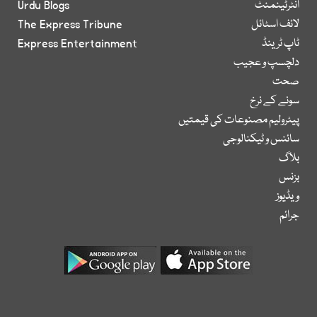
انٹرٹینمنٹ
Urdu Blogs
لائف اسٹائل
The Express Tribune
ٹاپ ٹرینڈ
Express Entertainment
دلچسپ و عجیب
صحت
سونے کے نرخ
پیٹرولیم مصنوعات کی قیمتیں
سائنس و ٹیکنالوجی
بلاگ
بزنس
ویڈیوز
جرائم