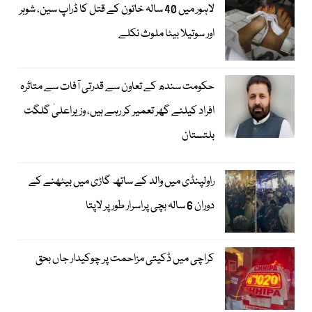
لاہور میں 40 سالہ خاتون کے قتل کا ڈراپ سین، شوہر
اور سوتیلا بیٹا ملوث نکلے
حکومت سندھ کے تعاون سے قدرتی آفات سے متاثرہ
افراد کیلئے گھر تعمیر کر رہے ہیں، وزیراعلیٰ گلگت
بلتستان
راولپنڈی میں والد کے ساتھ گاڑی میں بیٹھنے کے
دوران 6 سالہ بچی پراسرار طور پر لاپتا
کراچی میں ڈکیتی مزاحمت پر چوکیدار جاں بحق