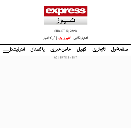
AUGUST 10, 2026
اشتہار لگائیں |
لائیو ٹی وی
| آج کا اخبار
صفحۂ اول
تازہ ترین
کھیل
خاص خبریں
پاکستان
انٹر نیشنل
ٹا