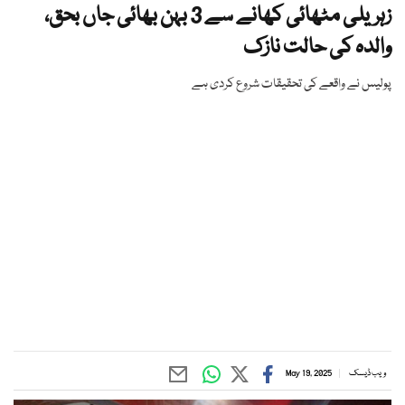
زہریلی مٹھائی کھانے سے 3 بہن بھائی جاں بحق،
والدہ کی حالت نازک
پولیس نے واقعے کی تحقیقات شروع کردی ہے
ویب ڈیسک
May 19, 2025