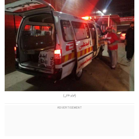
(فوٹو: فائل)