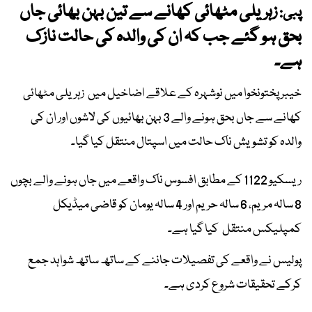
زہریلی مٹھائی کھانے سے تین بہن بھائی جاں
پبی:
بحق ہو گئے جب کہ ان کی والدہ کی حالت نازک
ہے۔
خیبر پختونخوا میں نوشہرہ کے علاقے اضاخیل میں زہریلی مٹھائی
کھانے سے جاں بحق ہونے والے 3 بہن بھائیوں کی لاشوں اور ان کی
والدہ کو تشویش ناک حالت میں اسپتال منتقل کیا گیا۔
ریسکیو 1122 کے مطابق افسوس ناک واقعے میں جاں ہونے والے بچوں
8 سالہ مریم، 6 سالہ حریم اور 4 سالہ یومان کو قاضی میڈیکل
کمپلیکس منتقل کیا گیا ہے۔
پولیس نے واقعے کی تفصیلات جاننے کے ساتھ ساتھ شواہد جمع
کرکے تحقیقات شروع کردی ہے۔