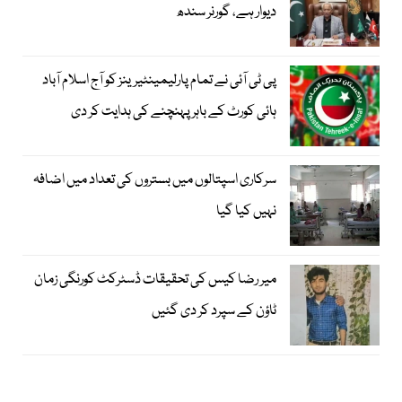
دیوار ہے، گورنر سندھ
پی ٹی آئی نے تمام پارلیمینٹیرینز کو آج اسلام آباد
ہائی کورٹ کے باہر پہنچنے کی ہدایت کر دی
سرکاری اسپتالوں میں بستروں کی تعداد میں اضافہ
نہیں کیا گیا
میر رضا کیس کی تحقیقات ڈسٹرکٹ کورنگی زمان
ٹاؤن کے سپرد کر دی گئیں