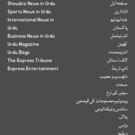
صفحۂ اول
Showbiz News in Urdu
تازہ ترین
Sports News in Urdu
غزہ لہو لہو
International News in
پاکستان
Urdu
انٹر نیشنل
Business News in Urdu
کھیل
Urdu Magazine
انٹرٹینمنٹ
Urdu Blogs
لائف اسٹائل
The Express Tribune
ٹاپ ٹرینڈ
Express Entertainment
دلچسپ و عجیب
صحت
سونے کے نرخ
پیٹرولیم مصنوعات کی قیمتیں
سائنس و ٹیکنالوجی
بلاگ
بزنس
ویڈیوز