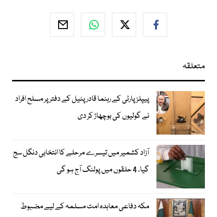
متعلقہ
پیپلز پارٹی کے رہنما قادر پٹیل کے دفتر پر مسلح افراد
نے گولیوں کی بوچھاڑ کر دی
آزاد کشمیر میں تیسرے مرحلے کا انتخابی دنگل سج
گیا، 4 حلقوں میں پولنگ آج ہو گی
مکہ دفاعی معاہدہ امت مسلمہ کے لیے مضبوط