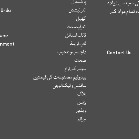
پاکستان
کی سب سے زیادہ
انٹر نیشنل
 Urdu
 تمام مواد کے
کھیل
انٹرٹینمنٹ
لائف اسٹائل
bune
ٹاپ ٹرینڈ
inment
دلچسپ و عجیب
Contact Us
صحت
سونے کے نرخ
پیٹرولیم مصنوعات کی قیمتیں
سائنس و ٹیکنالوجی
بلاگ
بزنس
ویڈیوز
جرائم