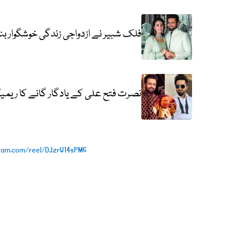
فلک شبیر نے ازدواجی زندگی خوشگوار بنانے 
نصرت فتح علی کے یادگار گانے کا ریمی
ram.com/reel/DJzrV14sPM6/