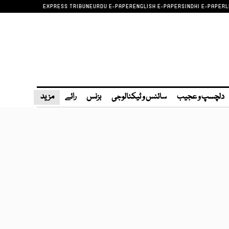
EXPRESS TRIBUNE
URDU E-PAPER
ENGLISH E-PAPER
SINDHI E-PAPER
L
دلچسپ و عجیب
سائنس و ٹیکنالوجی
بزنس
رائے
مزید