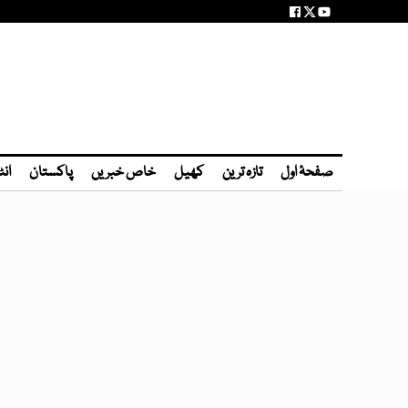
صفحۂ اول
تازہ ترین
کھیل
خاص خبریں
پاکستان
انٹ