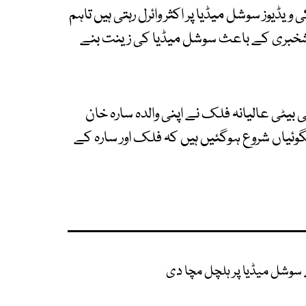
 ویڈیوز سوشل میڈیا پر اکثر وائرل رہتی ہیں تاہم
وشخبری کے باعث سوشل میڈیا کی زینت بنے
یٹی عالیانہ فلک نے اپنی والدہ سارہ خان
وئیاں شروع ہوگئیں ہیں کہ فلک اور سارہ کے
 سوشل میڈیا پر ہلچل مچا دی