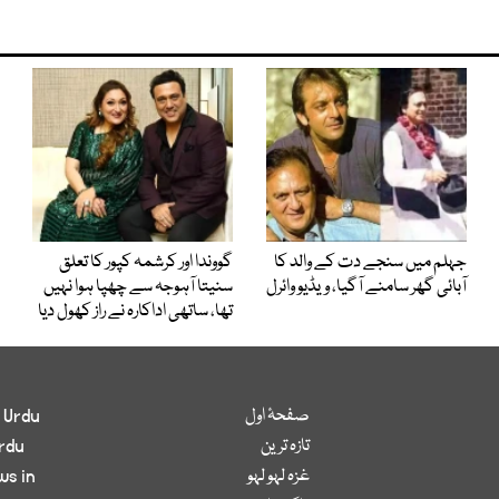
جہلم میں سنجے دت کے والد کا
گووندا اور کرشمہ کپور کا تعلق
آبائی گھر سامنے آگیا، ویڈیو وائرل
سنیتا آہوجہ سے چھپا ہوا نہیں
تھا، ساتھی اداکارہ نے راز کھول دیا
صفحۂ اول
 Urdu
تازہ ترین
rdu
غزہ لہو لہو
ws in