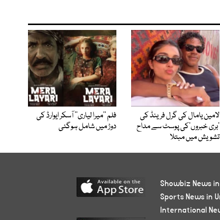
لامین یامال کی گرل فرینڈ کی
فلم ’’میرا لیاری‘‘ آسکر ایوارڈ کی
’بری خبروں‘کی پوسٹ سے مداح
دوڑ میں شامل ہوگئی
تشویش میں مبتلا
Showbiz News in
Sports News in U
International Ne