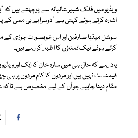
ویڈیو میں فلک شبیر عالیانہ سے پوچھتے ہیں کہ "ب
اشارہ کرتے ہوئے کہتی ہے "دوسرا بے بی ممی کے 
سوشل میڈیا صارفین اور اس خوبصورت جوڑی کے مداح 
کرتے ہوئے نیک تمناؤں کا اظہار کر رہے ہیں۔
یاد رہے کہ حال ہی میں سارہ خان کا ایک اور ویڈیو 
فیمنسٹ نہیں ہیں اور مردوں کا کام مردوں پر ہی چھوڑ
مقام دینا چاہیے جو اُن کے لیے مخصوص ہے تاکہ