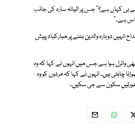
ے بی کہاں ہے؟" جس پر الیانہ سارہ کی جانب
پاس ہے۔"
انہیں دوبارہ والدین بننے پر مبارکباد پیش
بھی وائرل ہوا ہے جس میں انہوں نے کہا کہ وہ
نا چاہتی ہیں۔ انہوں نے کہا کہ مردوں کو وہ
 عورتیں سکون سے جی سکیں۔