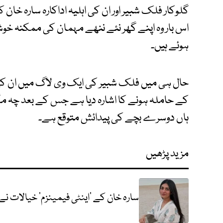
گلوکار فلک شبیر اور ان کی اہلیہ اداکارہ سارہ خان کی
اس بار وہ اپنے گھر نئے ننھے مہمان کی ممکنہ خ
ہوئے ہیں۔
حال ہی میں فلک شبیر کی ایک وی لاگ میں ان کی ب
کے حاملہ ہونے کا اشارہ دیا ہے جس کے بعد چہ مگ
ہاں دوسرے بچے کی پیدائش متوقع ہے۔
مزید پڑھیں
سارہ خان کے ’اینٹی فیمینزم‘ خیالات نے