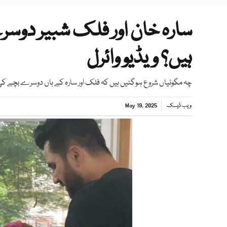
سارہ خان اور فلک شبیر دوسر
ہیں؟ ویڈیو وائرل
چہ مگوئیاں شروع ہوگئیں ہیں کہ فلک اور سارہ کے ہاں دوسرے بچے ک
ویب ڈیسک
May 19, 2025