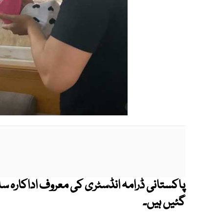
پاکستانی ڈرامہ انڈسٹری کی معروف اداکارہ سا
گئیں ہیں۔