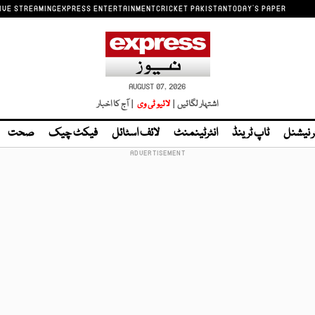
IVE STREAMING
EXPRESS ENTERTAINMENT
CRICKET PAKISTAN
TODAY'S PAPER
AUGUST 07, 2026
اشتہار لگائیں |
لائیو ٹی وی
| آج کا اخبار
ر نیشنل
ٹاپ ٹرینڈ
انٹرٹینمنٹ
لائف اسٹائل
فیکٹ چیک
صحت