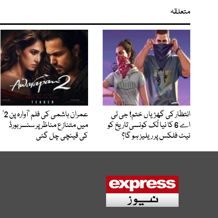
متعلقہ
انتظار کی گھڑیاں ختم! جی ٹی
عمران ہاشمی کی فلم ’آوارہ پن 2‘
اے 6 کا نیا لُک کونسی تاریخ کو
میں متنازع مناظر پر سنسر بورڈ
نیٹ فلکس پر ریلیز ہو گا؟
کی قینچی چل گئی