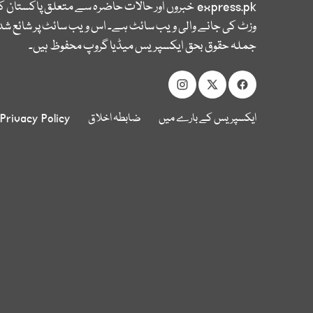
express.pk
خبروں اور حالات حاضرہ سے متعلق پاکستان 
وزٹ کی جانے والی ویب سائٹ ہے۔ اس ویب سائٹ پر شائع شدہ
جملہ حقوق بحق ایکسپریس میڈیا گروپ محفوظ ہیں۔
ایکسپریس کے بارے میں
ضابطہ اخلاق
Privacy Policy