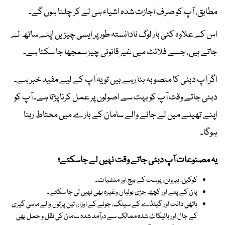
مطابق، آپ کو صرف اجازت شدہ اشیاء ہی لے کر چلنا ہوں گے۔
اس کے علاوہ کئی بار لوگ نادانستہ طور پر ایسی چیزیں اپنے ساتھ لے
جاتے ہیں، جسے فلائٹ میں غیر قانونی چیز سمجھا جا سکتا ہے۔
اگر آپ دبئی کا منصوبہ بنا رہے ہیں تو یہ آپ کے لیے مفید خبر ہے۔
دبئی جاتے وقت آپ کو بہت سے اصولوں پر عمل کرنا پڑتا ہے۔ آپ کو
اپنے تھیلے میں لے جانے والے سامان کے بارے میں محتاط رہنا
ہوگا۔
یہ مصنوعات آپ دبئی جاتے وقت نہیں لے جاسکتے؛
کوکین، ہیروئن، پوست کے بیج اور منشیات۔
پان کے پتے اور کچھ جڑی بوٹیاں وغیرہ بھی نہیں لی جا سکتے۔
ہاتھی دانت اور گینڈے کے سینگ، جوئے کے اوزار، تین پرتوں والے ماہی گیری
کے جال اور بائیکاٹ شدہ ممالک سے درآمد شدہ سامان کی نقل و حمل بھی