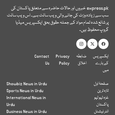
express.pk
خبروں اور حالات حاضرہ سے متعلق پاکستان کی
سب سے زیادہ وزٹ کی جانے والی ویب سائٹ ہے۔ اس ویب سائٹ
پر شائع شدہ تمام مواد کے جملہ حقوق بحق ایکسپریس میڈیا
گروپ محفوظ ہیں۔
ایکسپریس
ضابطہ
Privacy
Contact
کے بارے
اخلاق
Policy
Us
میں
صفحۂ اول
Showbiz News in Urdu
تازہ ترین
Sports News in Urdu
غزہ لہو لہو
International News in
پاکستان
Urdu
انٹر نیشنل
Business News in Urdu