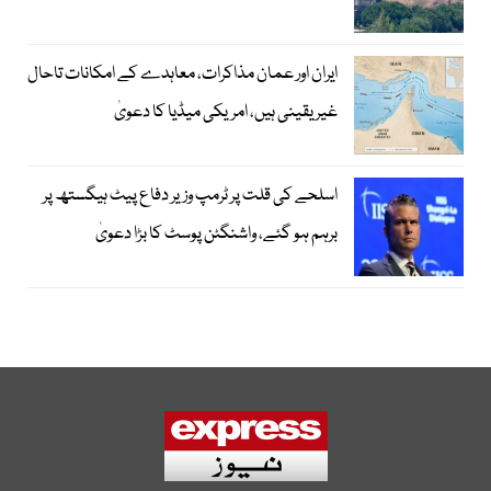
ایران اور عمان مذاکرات، معاہدے کے امکانات تاحال
غیر یقینی ہیں، امریکی میڈیا کا دعویٰ
اسلحے کی قلت پر ٹرمپ وزیر دفاع پیٹ ہیگستھ پر
برہم ہو گئے، واشنگٹن پوسٹ کا بڑا دعویٰ