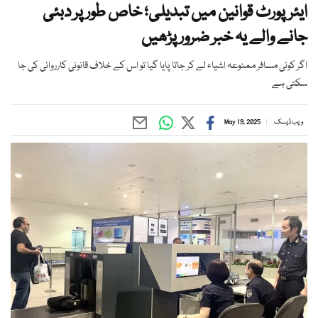
ایئرپورٹ قوانین میں تبدیلی؛ خاص طور پر دبئی
جانے والے یہ خبر ضرور پڑھیں
اگر کوئی مسافر ممنوعہ اشیاء لے کر جاتا پایا گیا تو اس کے خلاف قانونی کارروائی کی جا
سکتی ہے
ویب ڈیسک
May 19, 2025