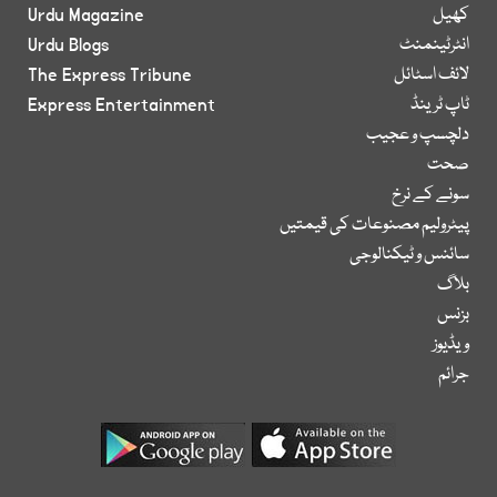
کھیل
Urdu Magazine
انٹرٹینمنٹ
Urdu Blogs
لائف اسٹائل
The Express Tribune
ٹاپ ٹرینڈ
Express Entertainment
دلچسپ و عجیب
صحت
سونے کے نرخ
پیٹرولیم مصنوعات کی قیمتیں
سائنس و ٹیکنالوجی
بلاگ
بزنس
ویڈیوز
جرائم