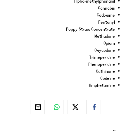
Alpha-methylphenanil
Cannabis
Codoxime
Fentanyl
Poppy Straw Concentrate
Methadone
Opium
Oxycodone
Trimeperidine
Phenoperidine
Cathinone
Codeine
Amphetamine