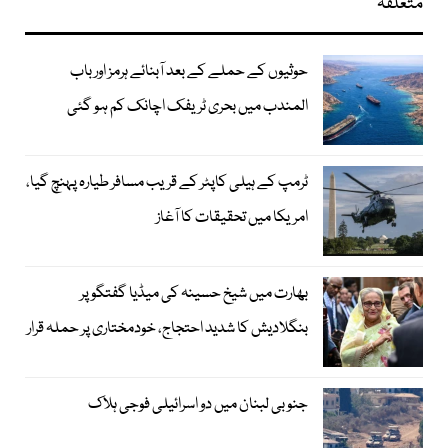
متعلقہ
حوثیوں کے حملے کے بعد آبنائے ہرمز اور باب
المندب میں بحری ٹریفک اچانک کم ہو گئی
ٹرمپ کے ہیلی کاپٹر کے قریب مسافر طیارہ پہنچ گیا،
امریکا میں تحقیقات کا آغاز
بھارت میں شیخ حسینہ کی میڈیا گفتگو پر
بنگلادیش کا شدید احتجاج، خودمختاری پر حملہ قرار
جنوبی لبنان میں دو اسرائیلی فوجی ہلاک