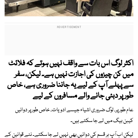
اکثر لوگ اس بات سے واقف نہیں ہوتے کہ فلائٹ
میں کن چیزوں کی اجازت نہیں ہے۔ لیکن، سفر
سے پہلے آپ کے لیے یہ جاننا ضروری ہے، خاص
طور پر دبئی جانے والے مسافروں کے لیے
عام طور پر، لوگ ضروری اشیاء جیسے ادویات، خاص طور پر دوائیں
کیبن بیگ میں لے جا سکتے ہیں۔
لیکن اب آپ ہر قسم کی دوائیں بھی نہیں لے جا سکتے۔ نئے قوانین کے