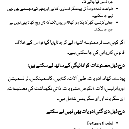
جرم تصور کیا جائے گا۔
طباعت شدہ مواد، آئل پینٹنگز، تصاویر، کتابیں اور پتھر کے مجسمے بھی نہیں
لیے جا سکتے۔
جعلی کرنسی، گھر کا پکا ہوا کھانا اور یہاں تک کہ نان ویج کھانا بھی نہیں لے
جایا جا سکتا۔
اگر کوئی مسافر ممنوعہ اشیاء لے کر جاتا پایا گیا تو اس کے خلاف
قانونی کارروائی کی جا سکتی ہے۔
درج ذیل مصنوعات کو ادائیگی کے ساتھ لے سکتے ہیں؛
پودے، کھاد، ادویات، طبی آلات، کتابیں، کاسمیٹکس، ٹرانسمیشن
اور وائرلیس آلات، الکوحل مشروبات، ذاتی نگہداشت کی مصنوعات،
ای سگریٹ اور ای سگریٹس شامل ہیں۔
درج ذیل دی گئی ادویات بھی نہیں لے سکتے
Betamethodol