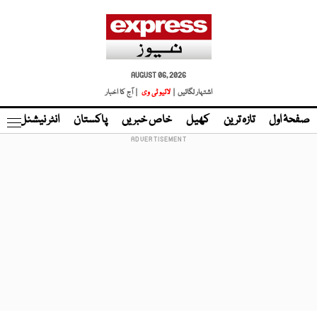
AUGUST 06, 2026
اشتہار لگائیں |
لائیو ٹی وی
| آج کا اخبار
صفحۂ اول
تازہ ترین
کھیل
خاص خبریں
پاکستان
انٹر نیشنل
ٹا