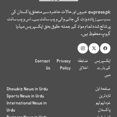
express.pk
خبروں اور حالات حاضرہ سے متعلق پاکستان کی
سب سے زیادہ وزٹ کی جانے والی ویب سائٹ ہے۔ اس ویب سائٹ
پر شائع شدہ تمام مواد کے جملہ حقوق بحق ایکسپریس میڈیا
گروپ محفوظ ہیں۔
ایکسپریس
ضابطہ
Privacy
Contact
کے بارے
اخلاق
Policy
Us
میں
صفحۂ اول
Showbiz News in Urdu
تازہ ترین
Sports News in Urdu
غزہ لہو لہو
International News in
پاکستان
Urdu