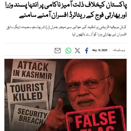
پاکستان کیخلاف ذلت آمیز ناکامی پر انتہا پسند وزرا
اور بھارتی فوج کے ریٹائرڈ افسران آمنے سامنے
کرنل صوفیہ قریشی پر تنقید کے حوالے سے میجر جنرل (ر) شریواستو سمیت دیگر سابق
افسران نے بھارتی وزرا کو آڑے ہاتھوں لیا
ویب ڈیسک
May 19, 2025