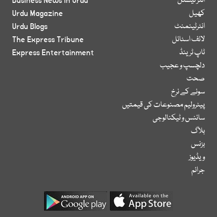
انٹر نیشنل
Business News in Urdu
کھیل
Urdu Magazine
انٹرٹینمنٹ
Urdu Blogs
لائف اسٹائل
The Express Tribune
ٹاپ ٹرینڈ
Express Entertainment
دلچسپ و عجیب
صحت
سونے کے نرخ
پیٹرولیم مصنوعات کی قیمتیں
سائنس و ٹیکنالوجی
بلاگ
بزنس
ویڈیوز
جرائم