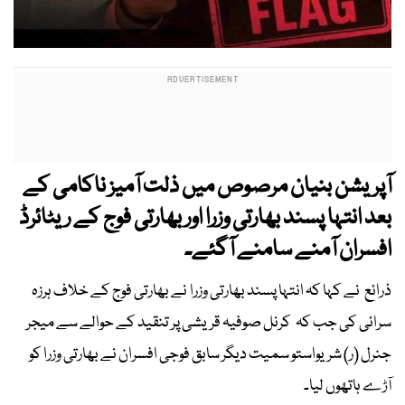
آپریشن بنیان مرصوص میں ذلت آمیز ناکامی کے
بعد انتہا پسند بھارتی وزرا اور بھارتی فوج کے ریٹائرڈ
افسران آمنے سامنے آگئے۔
ذرائع نے کہا کہ انتہا پسند بھارتی وزرا نے بھارتی فوج کے خلاف ہرزہ
سرائی کی جب کہ کرنل صوفیہ قریشی پر تنقید کے حوالے سے میجر
جنرل (ر) شریواستو سمیت دیگر سابق فوجی افسران نے بھارتی وزرا کو
آڑے ہاتھوں لیا۔