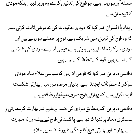
حملہ آور ہو رہی ہے، جو فوج کی تذلیل کرے وہ وزیر نہیں بلکہ مودی
کا ترجمان ہے۔
ریٹائرڈ افسران نے کہا کہ مودی حکومت کی خاموشی ثابت کرتی ہے
کہ وہ فوج کی توہین میں شریک ہے، فوج پر حملے ہو رہے ہیں اور
مودی سرکار تماشائی بنی ہوئی ہے، فوجی ادارے مودی کی غلامی
کے لیے نہیں، قوم کے تحفظ کے لیے ہیں۔
دفاعی ماہرین نے کہا کہ فوجی اداروں کو سیاسی غلام بنانا مودی
سرکار کا خطرناک ایجنڈا ہے، بنیان مرصوص میں بھارتی شکست
ثابت کرتی ہے کہ بھارتی فوج صرف میڈیا پر طاقتور ہے۔
دفاعی ماہرین کے مطابق مودی کی ضد اور غرور نے بھارت کو سفارتی و
عسکری محاذ پر تنہا کر دیا ہے، پاکستانی فوج نے پیشہ ورانہ مہارت
سے بھارت اور بھارتی فوج کا جنگی غرور خاک میں ملا یا۔