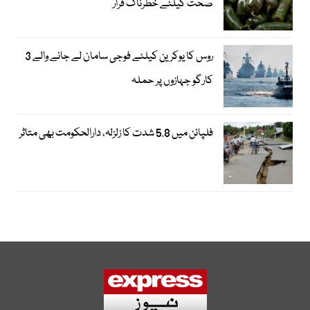
صحت کیلئے خطرناک قرار
روس کا یوکرین کیلئے فوجی سامان لے جانے والے 3
کارگو جہازوں پر حملہ
فلپائن میں 5.8 شدت کا زلزلہ، دارالحکومت بھی متاثر