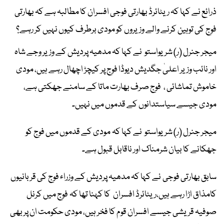
ذرائع نے کہا کہ ریٹائرڈ بھارتی فوجی افسران کا مطالبہ ہے کہ بھارتی
فوج کی توہین کرنے والے وزیروں کو مودی برطرف کیوں نہیں کر رہے؟
میجر جنرل (ر) شریواستو نے کہا کہ مدھیہ پردیش کے وزیر وجے شاہ
اور نائب وزیر اعلیٰ جگدیش دیوڈا فوج پر کیچڑ اچھال رہے ہیں، مودی
خاموش تماشائی ، فوج صرف بھارت ماتا کے سامنے جھکتی ہے،
مودی جیسے سیاستدانوں کے قدموں میں نہیں۔
میجر جنرل (ر) شریواستو نے کہا کہ مودی کے قدموں میں فوج کو
جھکانے کا بیان شرمناک اور ناقابل قبول ہے۔
سابق بھارتی فوجی نے کہا کہ مدھیہ پردیش کے وزراء فوج کی قربانیوں
کامذاق اڑا رہے ہیں،ریٹائرڈ افسران کا کہنا تھا کہ فوج میں کرنل
صوفیہ قریشی جیسے افسران قوم کا فخر ہیں، مودی حکومت ان پر بھی