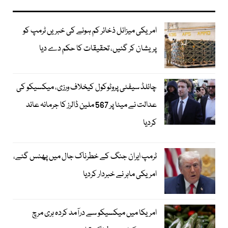
امریکی میزائل ذخائر کم ہونے کی خبریں ٹرمپ کو
پریشان کر گئیں، تحقیقات کا حکم دے دیا
چائلڈ سیفٹی پروٹوکول کیخلاف ورزی، میکسیکو کی
عدالت نے میٹا پر 567 ملین ڈالرز کا جرمانہ عائد
کردیا
ٹرمپ ایران جنگ کے خطرناک جال میں پھنس گئے،
امریکی ماہر نے خبردار کردیا
امریکا میں میکسیکو سے درآمد کردہ ہری مرچ