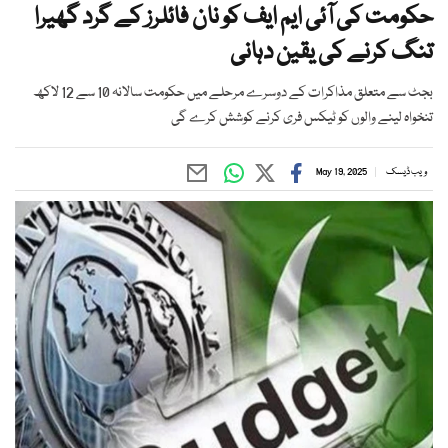
حکومت کی آئی ایم ایف کو نان فائلرز کے گرد گھیرا
تنگ کرنے کی یقین دہانی
بجٹ سے متعلق مذاکرات کے دوسرے مرحلے میں حکومت سالانہ 10 سے 12 لاکھ
تنخواہ لینے والوں کو ٹیکس فری کرنے کوشش کرے گی
ویب ڈیسک
May 19, 2025