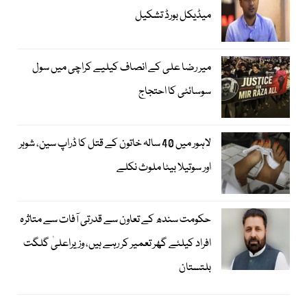
میڈیکل بورڈ تشکیل
میر رضا علی کے انصاف کیلیے کراچی میں سول
سوسائٹی کا احتجاج
لاہور میں 40 سالہ خاتون کے قتل کا ڈراپ سین، شوہر
اور سوتیلا بیٹا ملوث نکلے
حکومت سندھ کے تعاون سے قدرتی آفات سے متاثرہ
افراد کیلئے گھر تعمیر کر رہے ہیں، وزیراعلیٰ گلگت
بلتستان