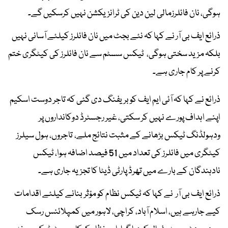
ہوگی، نان فائلرزمالی لین دین کی ٹرانزیکشن نہیں کرسکیں گے۔
ذرائع ایف بی آر نے کہا کہ نئے بجٹ میں نان فائلرز کیلئے آسانی نہیں
بلکہ مزید سختی ہوگی، ٹیکس سسٹم سے نان فائلرز کی کیٹگری ختم
کرنے پر کام جاری ہے۔
ذرائع نے کہا کہ آئی ایم ایف کو بریفنگ دی گئی کہ تاجر دوست اسکیم
اپنے اہداف پورے نہیں کر سکتی، غیر رجسٹرڈ دوکانداروں پر
ودہولڈنگ ٹیکس بڑھانے کے مثبت نتائج ملے، تاجروں، ہول سیلرز
کیٹگری میں فائلرز کی تعداد میں 51 فیصد اضافہ ہوا، ٹیکس
نادہندگان کے بارے میں تھرڈ پارٹی ڈیٹا کا تجزیہ جاری ہے۔
ذرائع ایف بی آر نے کہا کہ ٹیکس نظام کو مؤثر بنانے کیلئے اقدامات
کیے جارہے ہیں، اسلام آباد، کراچی، لاہور میں کمپلائنس رسک