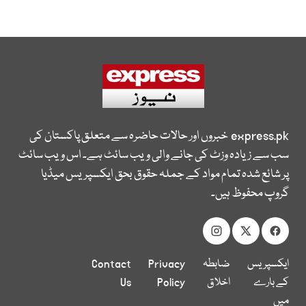
express.pk
خبروں اور حالات حاضرہ سے متعلق پاکستان کی
سب سے زیادہ وزٹ کی جانے والی ویب سائٹ ہے۔ اس ویب سائٹ
پر شائع شدہ تمام مواد کے جملہ حقوق بحق ایکسپریس میڈیا
گروپ محفوظ ہیں۔
ایکسپریس
ضابطہ
Privacy
Contact
کے بارے
اخلاق
Policy
Us
میں