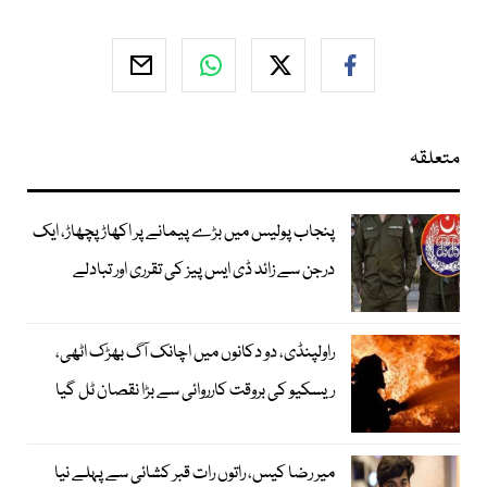
متعلقہ
پنجاب پولیس میں بڑے پیمانے پر اکھاڑ پچھاڑ، ایک
درجن سے زائد ڈی ایس پیز کی تقرری اور تبادلے
راولپنڈی، دو دکانوں میں اچانک آگ بھڑک اٹھی،
ریسکیو کی بروقت کارروائی سے بڑا نقصان ٹل گیا
میر رضا کیس، راتوں رات قبر کشائی سے پہلے نیا