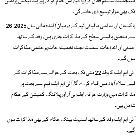
مینجمنٹ سسٹم فعال کر دیا گیا، اس نظام کو کارپوریٹ ٹیکس یونٹس
تک بھی موثر توسیع دی جائے گی۔
پاکستان اور عالمی مالیاتی ٹیم کے درمیان آئندہ مالی سال 2025-26
سے متعلق پالیسی سطح کے مذاکرات جاری ہیں، وفد کے ساتھ
آمدنی اور اخراجات سمیت بجٹ تخمینہ جات پر حتمی مذاکرات
ہوں گے۔
آئی ایم ایف کا وفد 22 مئی تک بجٹ کے حوالے سے مذاکرات کے
لیے اسلام آباد میں قیام کرے گا، آئی ایم ایف ٹیم سے بجٹ پر
مذاکرات میں وزارت خزانہ، ایف بی آر اور پلاننگ کمیشن کے حکام
شامل ہیں۔
آئی ایم ایف وفد کے ساتھ اسٹیٹ بینک حکام کے بھی مذاکرات ہوں
گے۔