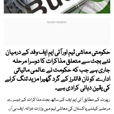
حکومتی معاشی ٹیم اور آئی ایم ایف وفد کے درمیان
نئے بجٹ سے متعلق مذاکرات کا دوسرا مرحلہ
جاری ہے جب کہ حکومت نے عالمی مالیاتی
ادارے کو نان فائلرز کے گرد گھیرا مزید تنگ کرنے
کی یقین دہانی کرادی ہے۔
رپورٹ کے مطابق آئی ایم ایف کے ساتھ بجٹ مذاکرات کے دوسرے
مرحلے کیلئے پاکستان کی معاشی ٹیم میں وزارت خزانہ، ایف بی آر،