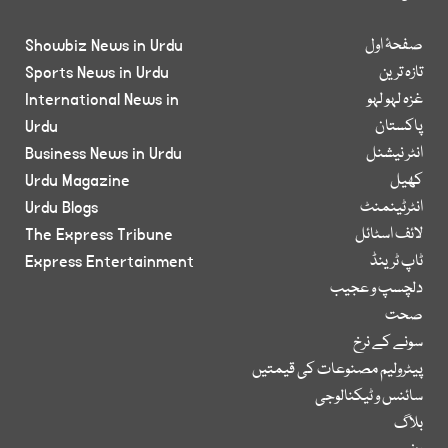
صفحۂ اول
Showbiz News in Urdu
تازہ ترین
Sports News in Urdu
غزہ لہو لہو
International News in
پاکستان
Urdu
انٹر نیشنل
Business News in Urdu
کھیل
Urdu Magazine
انٹرٹینمنٹ
Urdu Blogs
لائف اسٹائل
The Express Tribune
ٹاپ ٹرینڈ
Express Entertainment
دلچسپ و عجیب
صحت
سونے کے نرخ
پیٹرولیم مصنوعات کی قیمتیں
سائنس و ٹیکنالوجی
بلاگ