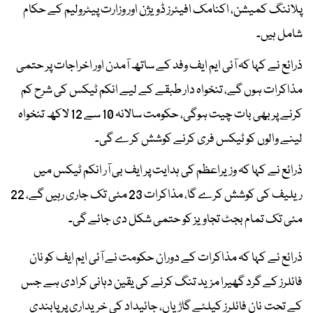
پلاننگ کمیشن، اکنامک افیئرز ڈویژن اور وزارت پیٹرولیم کے حکام
شامل ہیں۔
ذرائع نے کہا کہ آئی ایم ایف وفد کے ساتھ آمدن اور اخراجات پر حتمی
مذاکرات ہوں گے، تنخواہ دار طبقے کے لیے انکم ٹیکس کی شرح کم
کرنے پر بھی بات چیت ہوگی، حکومت سالانہ 10 سے 12 لاکھ تنخواہ
لینے والوں کو ٹیکس فری کرنے کوشش کرے گی۔
ذرائع نے کہا کہ وزیراعظم کی ہدایت پر ایف بی آر انکم ٹیکس میں
ریلیف کی کوشش کرے گا، مذاکرات 23 مئی تک جاری رہیں گے، 22
مئی تک تمام بجٹ تجاویز کو حتمی شکل دی جائے گی۔
ذرائع نے کہا کہ مذاکرات کے دوران حکومت نے آئی ایم ایف کو نان
فائلرز کے گرد گھیرا مزید تنگ کرنے کی یقین دہانی کرادی ہے جس
کے تحت نان فائلرز کیلئے گاڑیاں، جائیداد کی خریداری پر پابندی