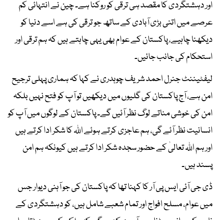
اور دہشتگردی کا مقصد ہی ترقی کو روکنا ہے۔ چین نے انتہائی کم
عرصے میں اتنی بڑی آبادی کے ساتھ جو ترقی کی ہے اسے دنیا کو
دیکھنا چاہیے، پاکستان کے عوام بھی یہی چاہتے ہیں کہ ہم ترقی اور
استحکام کی جانب جائیں۔
لیفٹیننٹ جنرل احمد شریف چوہدری نے کہا کہ ہماری پہلی ترجیح
امن ہے، آج پاکستان کی گلیوں میں دیکھیں تو آپ کو فتح نہیں بلکہ
امن کی خوشی مناتے لوگ نظر آئیں گے۔ پاکستان کے لوگوں میں آپ کو
انسانیت نظر آئے گی، ہم عاجزی کرتے ہوئے اللہ کا شکر ادا کرتے ہیں
اور ہم اللہ تعالیٰ کے حضور سجدہ شکر ادا کرتے ہیں کیونکہ ہم امن
پسند ہیں۔
ڈی جی آئی ایس پی آر کا کہنا تھا کہ پاکستان کی جو آہنی دیوار جس
میں عوام، مسلح افواج اور تمام شعبے شامل ہیں، کو دہشتگردی کے