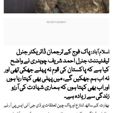
پاک فوج کے ترجمان ڈائریکٹر جنرل
اسلام آباد:
لیفٹیننٹ جنرل احمد شریف چوہدری نے واضح
کیا ہے کہ پاکستان کی قوم نہ پہلے جھکی تھی اور
نہ اب ہم جھکیں گے، میں پہلی بھی کہتا رہا ہوں
اور اب بھی کہتا ہوں کہ ہماری شہادت کی آرزو
زندگی سے زیادہ ہے۔
بھارت کے ساتھ تنازع اور پاک چین تعلقات پر ڈی جی آئی ایس پی آر نے