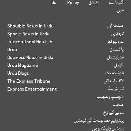
کے بارے
اخلاق
Policy
Us
میں
صفحۂ اول
Showbiz News in Urdu
تازہ ترین
Sports News in Urdu
غزہ لہو لہو
International News in
پاکستان
Urdu
انٹر نیشنل
Business News in Urdu
کھیل
Urdu Magazine
انٹرٹینمنٹ
Urdu Blogs
لائف اسٹائل
The Express Tribune
ٹاپ ٹرینڈ
Express Entertainment
دلچسپ و عجیب
صحت
سونے کے نرخ
پیٹرولیم مصنوعات کی قیمتیں
سائنس و ٹیکنالوجی