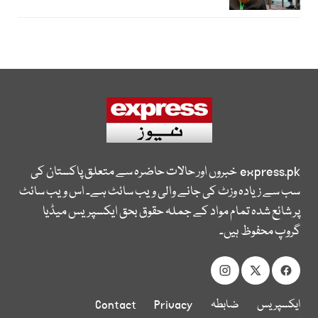
express.pk
خبروں اور حالات حاضرہ سے متعلق پاکستان کی
سب سے زیادہ وزٹ کی جانے والی ویب سائٹ ہے۔ اس ویب سائٹ
پر شائع شدہ تمام مواد کے جملہ حقوق بحق ایکسپریس میڈیا
گروپ محفوظ ہیں۔
ایکسپریس
ضابطہ
Privacy
Contact