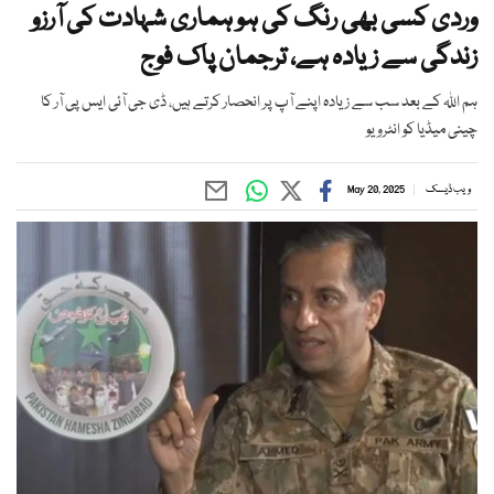
وردی کسی بھی رنگ کی ہو ہماری شہادت کی آرزو
زندگی سے زیادہ ہے، ترجمان پاک فوج
ہم اللہ کے بعد سب سے زیادہ اپنے آپ پر انحصار کرتے ہیں، ڈی جی آئی ایس پی آر کا
چینی میڈیا کو انٹرویو
ویب ڈیسک
May 20, 2025