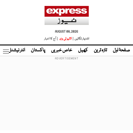
AUGUST 08, 2026
اشتہار لگائیں |
لائیو ٹی وی
| آج کا اخبار
صفحۂ اول
تازہ ترین
کھیل
خاص خبریں
پاکستان
انٹر نیشنل
ٹا