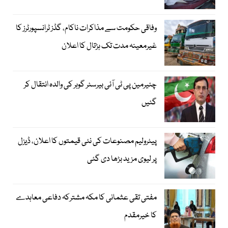
وفاقی حکومت سے مذاکرات ناکام، گڈز ٹرانسپورٹرز کا
غیرمعینہ مدت تک ہڑتال کا اعلان
چئیرمین پی ٹی آئی بیرسٹر گوہر کی والدہ انتقال کر
گئیں
پیٹرولیم مصنوعات کی نئی قیمتوں کا اعلان، ڈیزل
پر لیوی مزید بڑھا دی گئی
مفتی تقی عثمانی کا مکہ مشترکہ دفاعی معاہدے
کا خیرمقدم