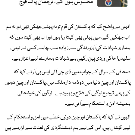
محسوس ہوں گے، ترجمان پاک فوج
انہوں نے واضح کیا کہ پاکستان کی قوم تو نہ پہلے جھکی تھی اور نہ ہم
اب جھکیں گے، میں پہلی بھی کہتا رہا ہوں اور اب بھی کہتا ہوں کہ
ہماری شہادت کی آرزو زندگی سے زیادہ ہے۔ چاہے کسی نے نیلی،
سفید یا خاکی وردی پہن رکھی ہے شہادت ہمارے لیے اعزاز ہے۔
صحافی کے سوال کے جواب میں ڈی جی آئی ایس پی آر نے کہا کہ
پاکستان اور چین دنیا میں دو ذمہ دار ملک ہیں، پاکستان اور چین دونوں
کی پہلی ترجیح لوگوں کی فلاح و بہبود ہے۔ لوگوں کی خوشحالی
ہمیشہ امن و استحکام سے آتی ہے۔
انہوں نے کہا کہ پاکستان اور چین دونوں خطے میں امن و استحکام کے
لیے کوشاں ہیں، اس کے لیے ہم دہشتگردی کی لعنت سے لڑ رہے ہیں