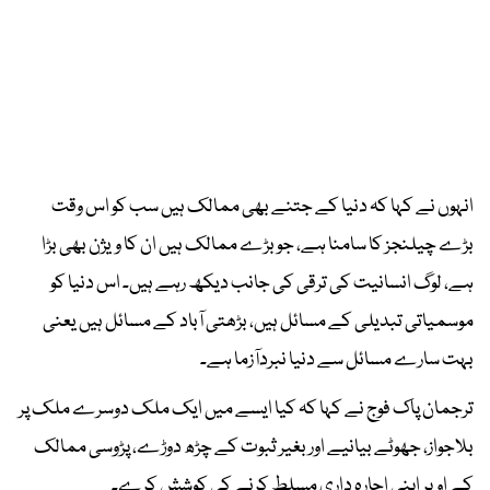
انہوں نے کہا کہ دنیا کے جتنے بھی ممالک ہیں سب کو اس وقت
بڑے چیلنجز کا سامنا ہے، جو بڑے ممالک ہیں ان کا ویژن بھی بڑا
ہے، لوگ انسانیت کی ترقی کی جانب دیکھ رہے ہیں۔ اس دنیا کو
موسمیاتی تبدیلی کے مسائل ہیں، بڑھتی آباد کے مسائل ہیں یعنی
بہت سارے مسائل سے دنیا نبردآزما ہے۔
ترجمان پاک فوج نے کہا کہ کیا ایسے میں ایک ملک دوسرے ملک پر
بلاجواز، جھوٹے بیانیے اور بغیر ثبوت کے چڑھ دوڑے، پڑوسی ممالک
کے اوپر اپنی اجارہ داری مسلط کرنے کی کوشش کرے۔