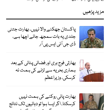
مزید پڑھیں
پاکستان جھکنے والا نہیں، بھارت جتنی
جلدی یہ بات سمجھ جائے اچھا ہے،
ڈی جی آئی ایس پی آر
بھارتی فوج بری اور فضائی پٹائی کے بعد
ہماری بحریہ سے لڑنے کی ہمت نہ
کرسکی، وزیراعظم
بھارت پانی روکنے کی ہمت نہیں
کرسکتا، اگر ایسا ہوا تو دہائیوں تک نتائج