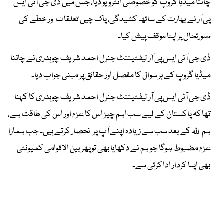
چائنا میڈیا گروپ کو خصوصی انٹرویو دیا، جس میں ڈی جی آئی ایس
پی آر نے بھارت کے ساتھ کشیدگی، پاک چین تعلقات اور خطے کی
صورتحال پر اپنا موقف پیش کیا۔
ڈی جی آئی ایس پی آر لیفٹیننٹ جنرل احمد شریف چوہدری نے چائنا
میڈیا گروپ کے ہر سوال کا مفصل اور حقائق پر مبنی جواب دیا۔
ڈی جی آئی ایس پی آر لیفٹیننٹ جنرل احمد شریف چوہدری کا کہنا
تھا کہ پاکستان کے لیے سب اہم چیز اس کا عزم اور اس کی طاقت ہے،
ہم اللہ کے بعد سب سے زیادہ اپنے آپ پر انحصار کرتے ہیں۔ جب ہمارا
عزم مضبوط ہوگا جو ہم نے دکھایا بھی تو پھر بین الاقوامی کمیونٹی
بھی اپنا کردار ادا کرتی ہے۔