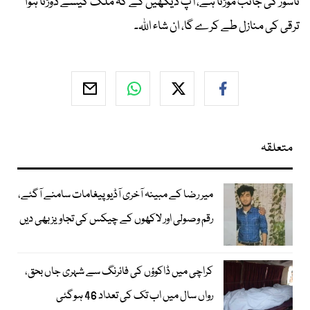
ناسور کی جانب موڑنا ہے، آپ دیکھیں گے کہ ملک کیسے دوڑتا ہوا
ترقی کی منازل طے کرے گا، ان شاء اللہ۔
متعلقہ
میر رضا کے مبینہ آخری آڈیو پیغامات سامنے آگئے،
رقم وصولی اور لاکھوں کے چیکس کی تجاویز بھی دیں
کراچی میں ڈاکوؤں کی فائرنگ سے شہری جاں بحق،
رواں سال میں اب تک کی تعداد 46 ہوگئی