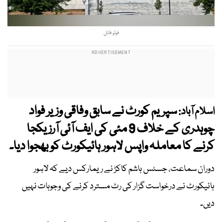
فوٹو فائل
سپریم کورٹ نے سابق وفاقی وزیر فواد
اسلام آباد:
چوہدری کے خلاف 9 مئی کی ایف آئی آرز یکجا
کرنے کا معاملہ واپس لاہور ہائیکورٹ کو بھجوا دیا۔
دوران سماعت، جسٹس ہاشم کاکڑ نے ریمارکس دیے کہ لاہور
ہائیکورٹ نے درخواست گزار کی رٹ مسترد کرنے کی وجوہات نہیں
دیں۔