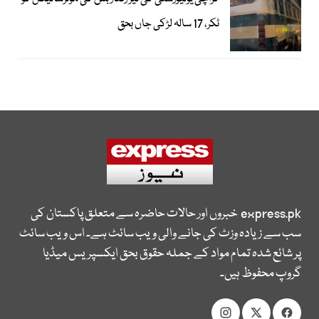
ٹکر، 17 سالہ لڑکی جاں بحق
express.pk
خبروں اور حالات حاضرہ سے متعلق پاکستان کی
سب سے زیادہ وزٹ کی جانے والی ویب سائٹ ہے۔ اس ویب سائٹ
پر شائع شدہ تمام مواد کے جملہ حقوق بحق ایکسپریس میڈیا
گروپ محفوظ ہیں۔