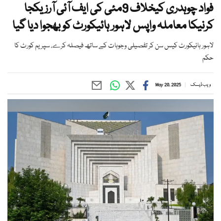
فواد چوہدری کیخلاف 9مئی کی ایف آئی آرز یکجا
کرنیکا معاملہ واپس لاہور ہائیکورٹ کو بھجوا دیا گیا
لاہور ہائیکورٹ کیس سن کر تفصیلی وجوہات کے ساتھ فیصلہ کرے، سپریم کورٹ کا
حکم
ویب ڈیسک
May 20, 2025