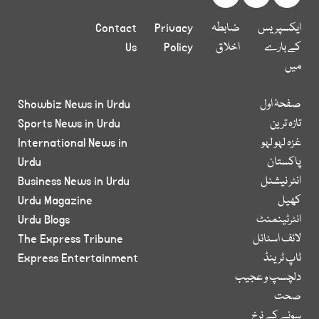
ایکسپریس
ضابطہ
Privacy
Contact
کے بارے
اخلاق
Policy
Us
میں
صفحۂ اول
Showbiz News in Urdu
تازہ ترین
Sports News in Urdu
غزہ لہو لہو
International News in
پاکستان
Urdu
انٹر نیشنل
Business News in Urdu
کھیل
Urdu Magazine
انٹرٹینمنٹ
Urdu Blogs
لائف اسٹائل
The Express Tribune
ٹاپ ٹرینڈ
Express Entertainment
دلچسپ و عجیب
صحت
سونے کے نرخ