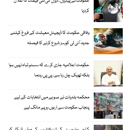
حکومت نے پیٹرول، ڈیزل کی نئی قیمت کا اعلان
کردیا
وفاقی حکومت کا ڈیجیٹل معیشت کے فروغ کیلئے
جدید آئی ٹی کورسز شروع کرنے کا فیصلہ
حکومت اعلامیہ جاری کرے کہ سسٹم تباہ نہیں ہوا
بلکہ ٹھیک چل رہا ہے، پی پی رہنما
محکمہ بلدیات نے صوبے میں انتخابات کے لیے
پنجاب حکومت سے اربوں روپے مانگ لیے
کراچی یونیورسٹی کی تیز رفتار بس کی موٹرسائیکل کو