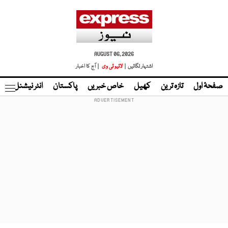
AUGUST 06, 2026
اشتہار لگائیں |
لائیو ٹی وی
| آج کا اخبار
صفحۂ اول
تازہ ترین
کھیل
خاص خبریں
پاکستان
انٹر نیشنل
ٹا