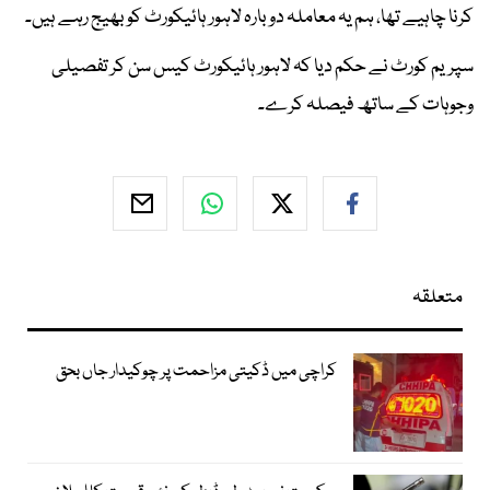
کرنا چاہیے تھا، ہم یہ معاملہ دوبارہ لاہور ہائیکورٹ کو بھیج رہے ہیں۔
سپریم کورٹ نے حکم دیا کہ لاہور ہائیکورٹ کیس سن کر تفصیلی
وجوہات کے ساتھ فیصلہ کرے۔
متعلقہ
کراچی میں ڈکیتی مزاحمت پر چوکیدار جاں بحق