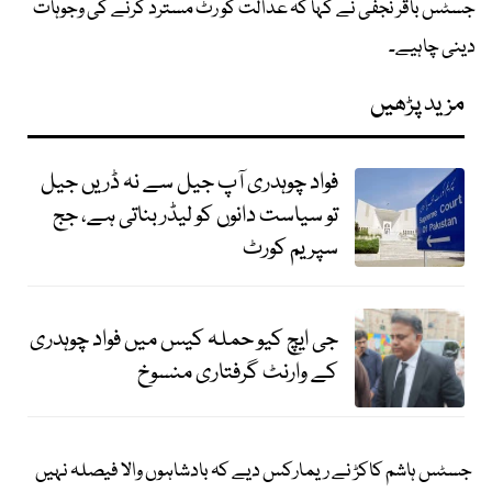
جسٹس باقر نجفی نے کہا کہ عدالت کو رٹ مسترد کرنے کی وجوہات
دینی چاہیے۔
مزید پڑھیں
فواد چوہدری آپ جیل سے نہ ڈریں جیل
تو سیاست دانوں کو لیڈر بناتی ہے، جج
سپریم کورٹ
جی ایچ کیو حملہ کیس میں فواد چوہدری
کے وارنٹ گرفتاری منسوخ
جسٹس ہاشم کاکڑ نے ریمارکس دیے کہ بادشاہوں والا فیصلہ نہیں