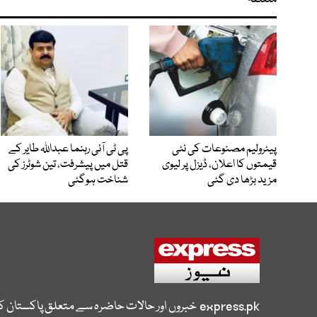
متعلقہ
پیٹرولیم مصنوعات کی نئی
پی ٹی آئی رہنما عبداللہ طایر کے
قیمتوں کا اعلان، ڈیزل پر لیوی
قتل میں پیشرفت، تین شوٹرز کی
مزید بڑھا دی گئی
شناخت ہوگئی
express.pk
خبروں اور حالات حاضرہ سے متعلق پاکستان 