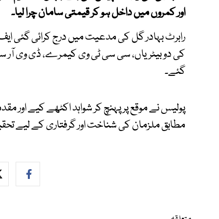
اور کمروں میں داخل ہو کر قیمتی سامان چرا لیا۔
رابرٹ بہادر گل کی مدعیت میں درج کرائی گئی ایف 
کی دو بیٹریاں، سی سی ٹی وی کیمرے، ڈی وی آر سس
گئے۔
پولیس نے موقع پر پہنچ کر شواہد اکٹھے کیے اور مقد
مطابق ملزمان کی شناخت اور گرفتاری کے لیے تحقی