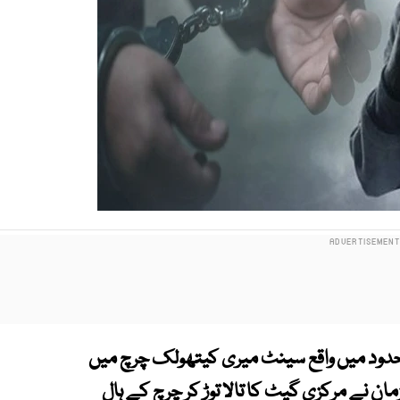
حدود میں واقع سینٹ میری کیتھولک چرچ میں
ن نے مرکزی گیٹ کا تالا توڑ کر چرچ کے ہال