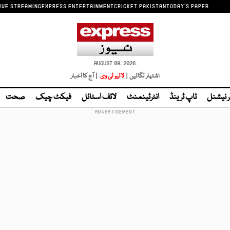
IVE STREAMING
EXPRESS ENTERTAINMENT
CRICKET PAKISTAN
TODAY'S PAPER
AUGUST 08, 2026
اشتہار لگائیں |
لائیو ٹی وی
| آج کا اخبار
ر نیشنل
ٹاپ ٹرینڈ
انٹرٹینمنٹ
لائف اسٹائل
فیکٹ چیک
صحت