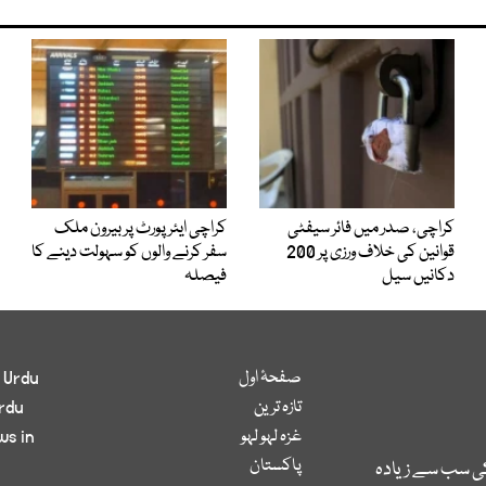
کراچی، صدر میں فائر سیفٹی
کراچی ایئرپورٹ پر بیرون ملک
قوانین کی خلاف ورزی پر 200
سفر کرنے والوں کو سہولت دینے کا
دکانیں سیل
فیصلہ
صفحۂ اول
 Urdu
تازہ ترین
rdu
غزہ لہو لہو
ws in
پاکستان
کی سب سے زیادہ