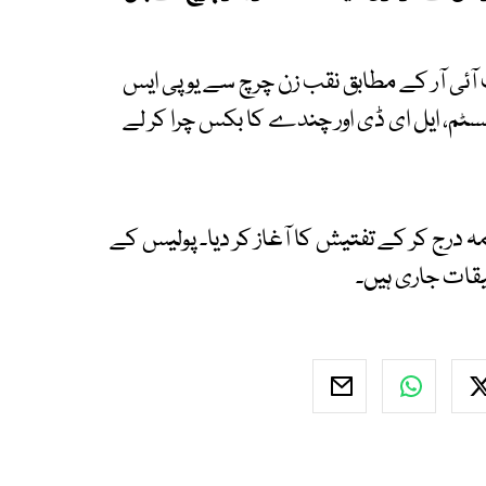
آئی آر کے مطابق نقب زن چرچ سے یو پی ایس
ٹم، ایل ای ڈی اور چندے کا بکس چرا کر لے
مہ درج کر کے تفتیش کا آغاز کر دیا۔ پولیس کے
قات جاری ہیں۔