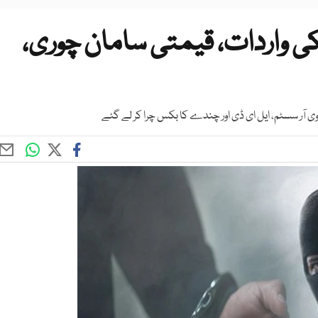
کی واردات، قیمتی سامان چوری،
 آر سسٹم، ایل ای ڈی اور چندے کا بکس چرا کر لے گئے