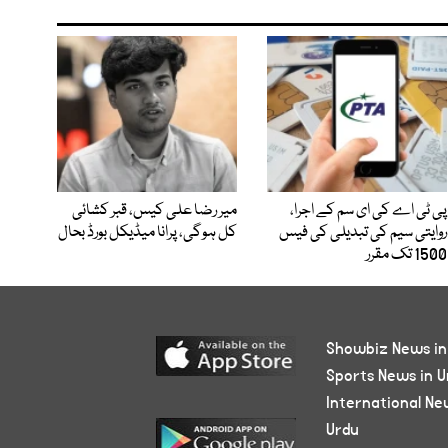
پی ٹی اے کی ای سم کے اجرا،
میر رضا علی کیس، قبر کشائی
روایتی سیم کی تبدیلی کی فیس
کل ہوگی، پرانا میڈیکل بورڈ بحال
1500 تک مقرر
Showbiz News in
Sports News in U
International Ne
Urdu