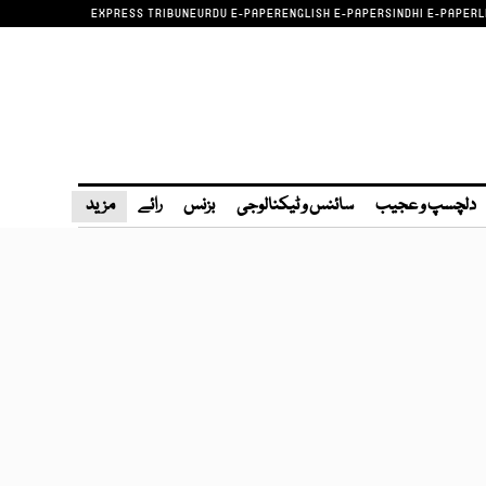
EXPRESS TRIBUNE
URDU E-PAPER
ENGLISH E-PAPER
SINDHI E-PAPER
L
دلچسپ و عجیب
سائنس و ٹیکنالوجی
بزنس
رائے
مزید