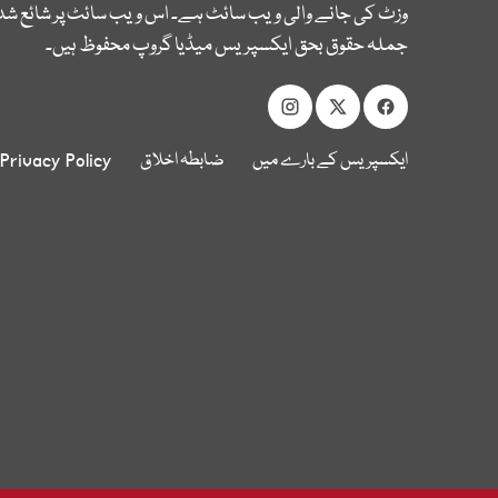
وزٹ کی جانے والی ویب سائٹ ہے۔ اس ویب سائٹ پر شائع شدہ
جملہ حقوق بحق ایکسپریس میڈیا گروپ محفوظ ہیں۔
ایکسپریس کے بارے میں
ضابطہ اخلاق
Privacy Policy