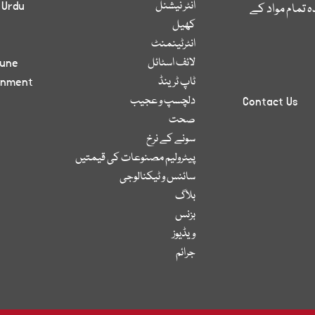
انٹر نیشنل
 Urdu
 تمام مواد کے
کھیل
انٹرٹینمنٹ
لائف اسٹائل
bune
ٹاپ ٹرینڈ
inment
دلچسپ و عجیب
Contact Us
صحت
سونے کے نرخ
پیٹرولیم مصنوعات کی قیمتیں
سائنس و ٹیکنالوجی
بلاگ
بزنس
ویڈیوز
جرائم