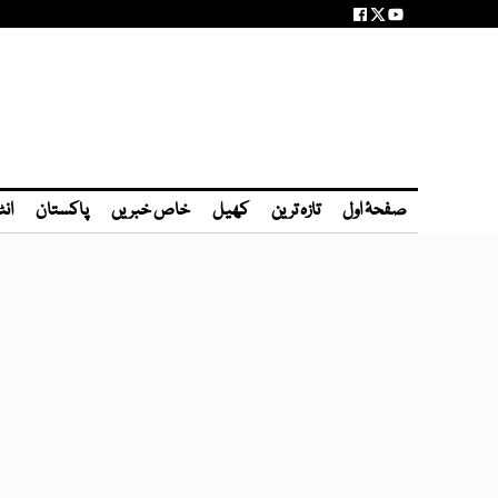
صفحۂ اول
تازہ ترین
کھیل
خاص خبریں
پاکستان
انٹ