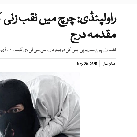
راولپنڈی: چرچ میں نقب زنی 
مقدمہ درج
نقب زن چرچ سے یو پی ایس کی دو بیٹریاں، سی سی ٹی وی کیمرے، ڈی وی
صالح مغل
May 20, 2025