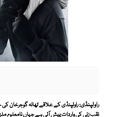
راولپنڈی:
راولپنڈی کے علاقے تھانہ گوجرخان کی 
نقب زنی کی واردات پیش آئی ہے جہاں نامعلوم ملزما