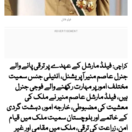
فوٹو: فائل
فیلڈ مارشل کے عہدے پر ترقی پانے والے
کراچی:
جنرل عاصم منیر آپریشنل، انٹیلی جنس سمیت
مختلف امور پر مہارت رکھنے والے فوجی جنرل
ہیں، فیلڈ مارشل عاصم منیر نے ملک کی
معشیت کی مضبوطی، خارجہ امور، دہشت گردی
کے خاتمے اور بلوچستان سمیت ملک میں قیام
امن، زراعت کی ترقی، ملک میں مقامی اور غیر