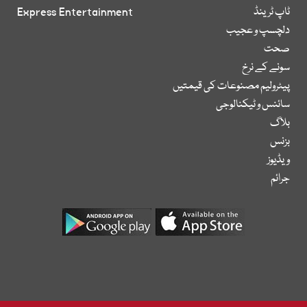
ٹاپ ٹرینڈ
Express Entertainment
دلچسپ و عجیب
صحت
سونے کے نرخ
پیٹرولیم مصنوعات کی قیمتیں
سائنس و ٹیکنالوجی
بلاگ
بزنس
ویڈیوز
جرائم