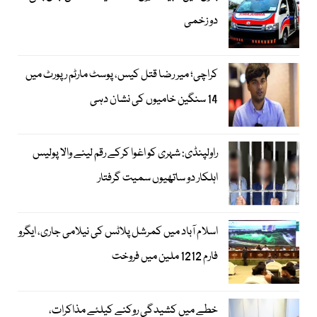
دو زخمی
کراچی؛ میر رضا قتل کیس، پوسٹ مارٹم رپورٹ میں
14 سنگین خامیوں کی نشان دہی
راولپنڈی: شہری کو اغوا کرکے رقم لینے والا پولیس
اہلکار دو ساتھیوں سمیت گرفتار
اسلام آباد میں کمرشل پلاٹس کی نیلامی جاری، ایگرو
فارم 1212 ملین میں فروخت
خطے میں کشیدگی روکنے کیلئے مذاکرات،