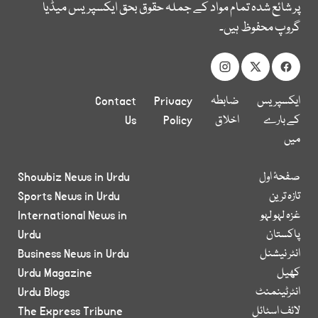
پر شائع شدہ تمام مواد کے جملہ حقوق بحق ایکسپریس میڈیا
گروپ محفوظ ہیں۔
ایکسپریس
ضابطہ
Privacy
Contact
کے بارے
اخلاق
Policy
Us
میں
صفحۂ اول
Showbiz News in Urdu
تازہ ترین
Sports News in Urdu
غزہ لہو لہو
International News in
پاکستان
Urdu
انٹر نیشنل
Business News in Urdu
کھیل
Urdu Magazine
انٹرٹینمنٹ
Urdu Blogs
لائف اسٹائل
The Express Tribune