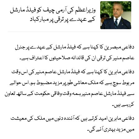
وزیراعظم کی آرمی چیف کو فیلڈ مارشل
کے عہدے پر ترقی پر مبارکباد
دفاعی مبصرین کا کہنا ہے کہ فیلڈ مارشل کے عہدے پر جنرل
عاصم منیر کی ترقی ان کی قائدانہ صلاحیتوں کا اعتراف ہے۔
دفاعی ماہرین کا کہنا ہے کہ فیلڈ مارشل عاصم منیر کی اس وقت
مربوط سوچ ہے کہ ملک معاشی طور پر مزید مضبوط ہو، اس حوالے
سے فیلڈ مارشل عاصم منیر ہمہ وقت وفاقی حکومت کے ساتھ تعاون
کررہے ہیں۔
دفاعی ماہرین امید کرتے ہیں کہ آئندہ دنوں میں ملک کی معیشت
میں مزید بہتری آئے گی۔