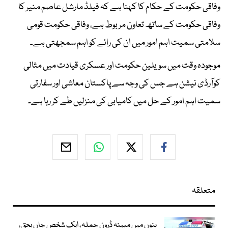
وفاقی حکومت کے حکام کا کہنا ہے کہ فیلڈ مارشل عاصم منیر کا
وفاقی حکومت کے ساتھ تعاون مربوط ہے، وفاقی حکومت قومی
سلامتی سمیت اہم امور میں ان کی رائے کو اہم سمجھتی ہے۔
موجودہ وقت میں سویلین حکومت اور عسکری قیادت میں مثالی
کوآرڈی نیشن ہے جس کی وجہ سے پاکستان معاشی اور سفارتی
سمیت اہم امور کے حل میں کامیابی کی منزلیں طے کر رہا ہے۔
متعلقہ
بنوں میں مبینہ ڈرون حملہ، ایک شخص جاں بحق،