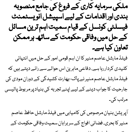
ملکی سرمایہ کاری کے فروغ کی جامع منصوبہ
بندی اور اقدامات کے لیے اسپیشل انویسٹمنٹ
فیسلٹی کونسل کے قیام سمیت اہم ترین مسائل
کے حل میں وفاقی حکومت کے ساتھ ہر ممکن
تعاون کیا ہے۔
فیلڈ مارشل عاصم منیر کا ان اہم قومی امور کے حل میں انتہائی
کلیدی کردار رہا ہے، دفاعی ماہرین اس حوالے سے رائے دیتے ہیں کہ
فیلڈ مارشل عاصم منیر نے پاک-بھارت کشیدگی کے دوران مودی کی
جارحیت کا جواب دینے کے لیے اپنے تجربہ کی بنیاد پر مربوط پالیسی
مرتب کی۔
آپریشن بنیان مرصوص کی کامیابی میں فیلڈ مارشل حافظ عاصم
منیر کا بحری، فضائی افواج کے سربراہان سمیت وفاقی حکومت کے