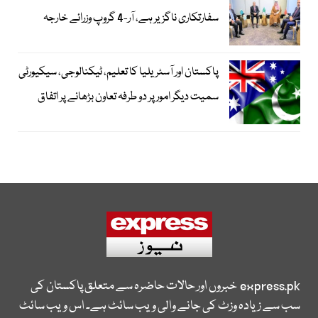
سفارتکاری ناگزیر ہے، آر-4 گروپ وزرائے خارجہ
پاکستان اور آسٹریلیا کا تعلیم، ٹیکنالوجی، سیکیورٹی
سمیت دیگر امور پر دو طرفہ تعاون بڑھانے پر اتفاق
express.pk
خبروں اور حالات حاضرہ سے متعلق پاکستان کی
سب سے زیادہ وزٹ کی جانے والی ویب سائٹ ہے۔ اس ویب سائٹ