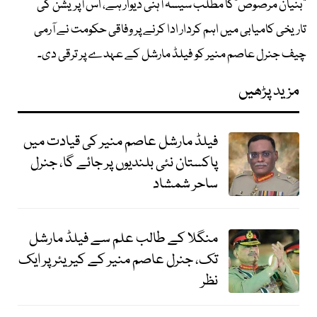
"بنیان مرصوص"کا مطلب سیسہ آہنی دیوار ہے، اس آپریشن کی
تاریخی کامیابی میں اہم کردار ادا کرنے پر وفاقی حکومت نے آرمی
چیف جنرل عاصم منیر کو فیلڈ مارشل کے عہدے پر ترقی دی۔
مزید پڑھیں
فیلڈ مارشل عاصم منیر کی قیادت میں
پاکستان نئی بلندیوں پر جائے گا، جنرل
ساحر شمشاد
منگلا کے طالب علم سے فیلڈ مارشل
تک، جنرل عاصم منیر کے کیریئر پر ایک
نظر