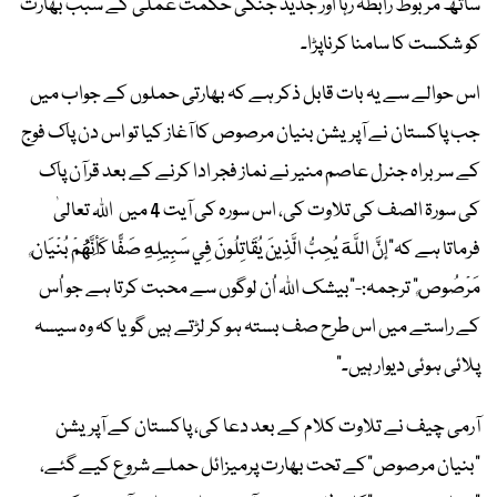
ساتھ مربوط رابطہ رہا اور جدید جنگی حکمت عملی کے سبب بھارت
کو شکست کا سامنا کرناپڑا۔
اس حوالے سے یہ بات قابل ذکر ہے کہ بھارتی حملوں کے جواب میں
جب پاکستان نے آپریشن بنیان مرصوص کا آغاز کیا تو اس دن پاک فوج
کے سربراہ جنرل عاصم منیر نے نماز فجر ادا کرنے کے بعد ‏قرآن پاک
کی سورۃ الصف کی تلاوت کی، اس سورہ کی آیت 4 میں اللہ تعالیٰ
فرماتا ہے کہ"‏إِنَّ اللَّهَ يُحِبُّ الَّذِينَ يُقَاتِلُونَ فِي سَبِيلِهِ صَفًّا كَأَنَّهُمْ بُنْيَانٌ
مَرْصُوصٌ" ترجمہ:-‏"بیشک اللہ اُن لوگوں سے محبت کرتا ہے جو اُس
کے راستے میں اس طرح صف بستہ ہو کر لڑتے ہیں گویا کہ وہ سیسہ
پلائی ہوئی دیوار ہیں۔"
آرمی چیف نے تلاوت کلام کے بعد دعا کی، پاکستان کے آپریشن
"بنیان مرصوص"کے تحت بھارت پرمیزائل حملے شروع کیے گئے،