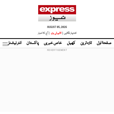
AUGUST 05, 2026
اشتہار لگائیں |
لائیو ٹی وی
| آج کا اخبار
صفحۂ اول
تازہ ترین
کھیل
خاص خبریں
پاکستان
انٹر نیشنل
ٹا