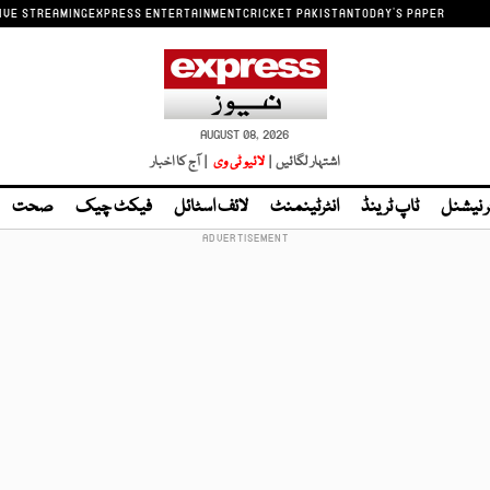
IVE STREAMING
EXPRESS ENTERTAINMENT
CRICKET PAKISTAN
TODAY'S PAPER
AUGUST 08, 2026
اشتہار لگائیں |
لائیو ٹی وی
| آج کا اخبار
ر نیشنل
ٹاپ ٹرینڈ
انٹرٹینمنٹ
لائف اسٹائل
فیکٹ چیک
صحت