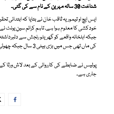
شناخت 30 سالہ مہرین کے نام سے کی گئی۔
ایس ایچ او تیموریہ ثاقب خان نے بتایا کہ ابتدائی تح
خودکشی کا معلوم ہوا ہے، تاہم کرائم سین یونٹ نے 
کی ماں تھی جس میں بڑی بیٹی 3 سال جبکہ چھوٹی بیٹی 4 ماہ کی ہے۔
پولیس نے ضابطے کی کارروائی کے بعد لاش ورثا کے
جاری ہے۔