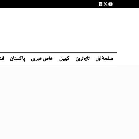
صفحۂ اول
تازہ ترین
کھیل
خاص خبریں
پاکستان
انٹ