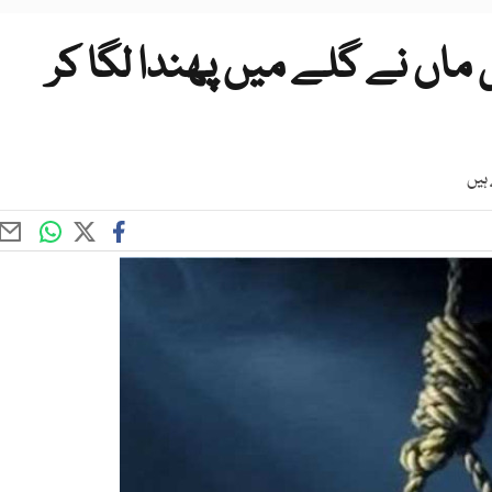
ن میں 2 بچوں کی ماں نے گلے میں پھندا لگا کر
ہیں