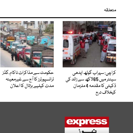
متعلقہ
کراچی: سہراب گوٹھ ایدھی
حکومت سے مذاکرات ناکام،گڈز
سینٹر میں 65لاکھ سے زائد کی
ٹرانسپورٹرز کا آج سے غیرمعینہ
ڈکیتی کا مقدمہ 4 ملزمان
مدت کیلیے ہڑتال کا اعلان
کیخلاف درج