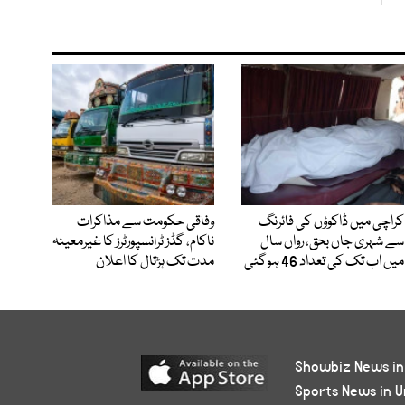
کراچی میں ڈاکوؤں کی فائرنگ
وفاقی حکومت سے مذاکرات
سے شہری جاں بحق، رواں سال
ناکام، گڈز ٹرانسپورٹرز کا غیرمعینہ
میں اب تک کی تعداد 46 ہوگئی
مدت تک ہڑتال کا اعلان
Showbiz News in
Sports News in U