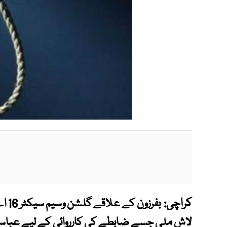
کراچی:
بفرز
لاش ملی جسے ضابطے کی کارروائی کے لیے عباسی ش