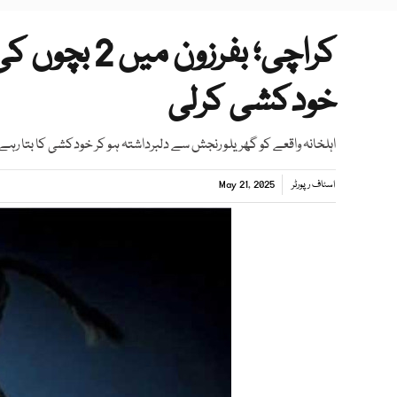
کراچی؛ بفرزو
خودکشی کرلی
اہلخانہ واقعے کو گھریلو رنجش سے دلبرداشتہ ہو کر خودکشی کا بتا رہے 
اسٹاف رپورٹر
May 21, 2025