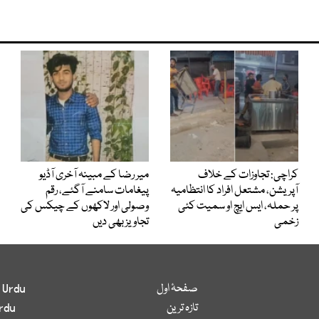
کراچی: تجاوزات کے خلاف
میر رضا کے مبینہ آخری آڈیو
آپریشن، مشتعل افراد کا انتظامیہ
پیغامات سامنے آگئے، رقم
پر حملہ، ایس ایچ او سمیت کئی
وصولی اور لاکھوں کے چیکس کی
زخمی
تجاویز بھی دیں
صفحۂ اول
 Urdu
تازہ ترین
rdu