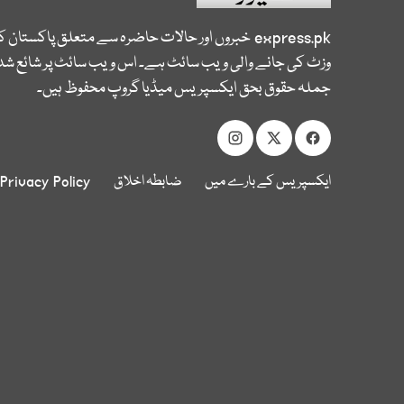
express.pk
خبروں اور حالات حاضرہ سے متعلق پاکستان 
وزٹ کی جانے والی ویب سائٹ ہے۔ اس ویب سائٹ پر شائع شدہ
جملہ حقوق بحق ایکسپریس میڈیا گروپ محفوظ ہیں۔
ایکسپریس کے بارے میں
ضابطہ اخلاق
Privacy Policy