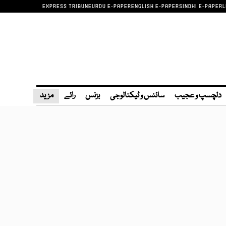
EXPRESS TRIBUNE
URDU E-PAPER
ENGLISH E-PAPER
SINDHI E-PAPER
L
دلچسپ و عجیب
سائنس و ٹیکنالوجی
بزنس
رائے
مزید