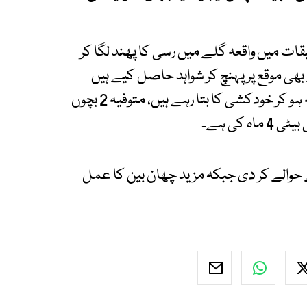
قیقات میں واقعہ گلے میں رسی کا پھند لگا کر
بھی موقع پر پہنچ کر شواہد حاصل کیے ہیں
جبکہ اہلخانہ واقعے کو گھریلو رنجش سے دلبرداشتہ ہو کر خودکشی کا بتا رہے ہیں، متوفیہ 2 بچوں
 حوالے کر دی جبکہ مزید چھان بین کا عمل