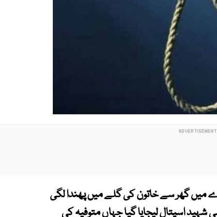
ون کے علاقے گلشن وسیم سیکٹر 16 اے میں گھر سے خاتون کی گلے میں پھندا لگی
ہید اسپتال لیجایا گیا جہاں متوفیہ کی