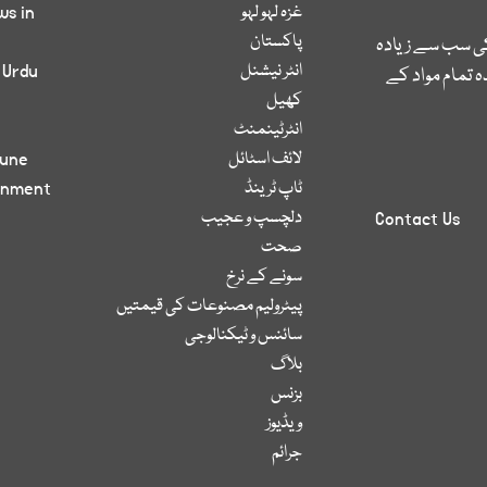
غزہ لہو لہو
ws in
پاکستان
کی سب سے زیادہ
انٹر نیشنل
 Urdu
 تمام مواد کے
کھیل
انٹرٹینمنٹ
لائف اسٹائل
bune
ٹاپ ٹرینڈ
inment
دلچسپ و عجیب
Contact Us
صحت
سونے کے نرخ
پیٹرولیم مصنوعات کی قیمتیں
سائنس و ٹیکنالوجی
بلاگ
بزنس
ویڈیوز
جرائم