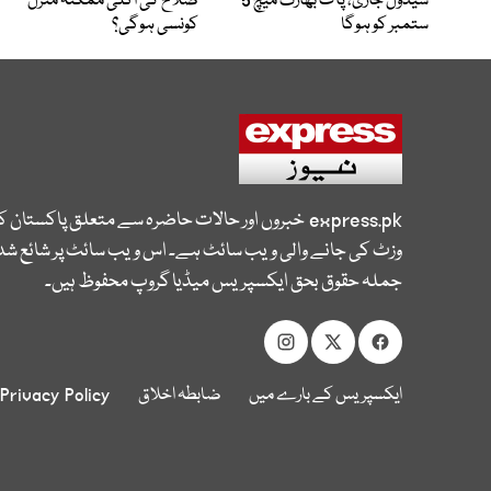
شیڈول جاری، پاک بھارت میچ 5
صلاح کی اگلی ممکنہ منزل
ستمبر کو ہوگا
کونسی ہوگی؟
express.pk
خبروں اور حالات حاضرہ سے متعلق پاکستان 
وزٹ کی جانے والی ویب سائٹ ہے۔ اس ویب سائٹ پر شائع شدہ
جملہ حقوق بحق ایکسپریس میڈیا گروپ محفوظ ہیں۔
ایکسپریس کے بارے میں
ضابطہ اخلاق
Privacy Policy