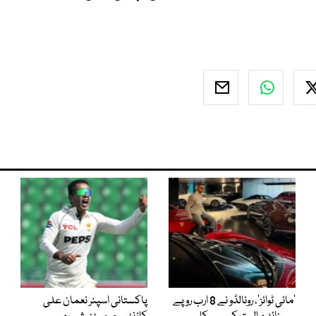
’مائی ٹوائز‘، رونالڈو نے 8 ارب روپے
پاکستانی اسپنر نعمان علی