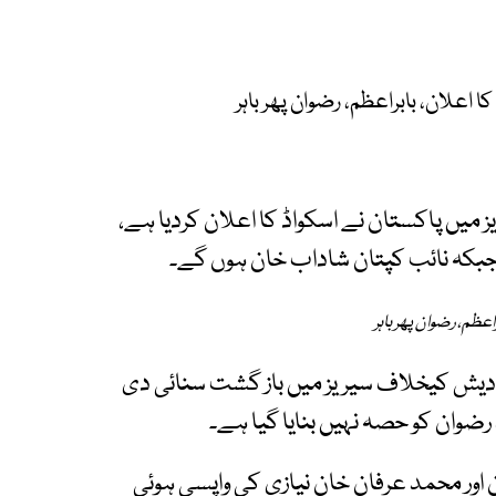
اعلان، بابراعظم، رضوان پھر باہر
یخلاف 3 میچز کی ٹی20 ہوم سیریز میں پاکستان نے اسکواڈ کا اعلان کردیا ہے،
جبکہ نائب کپتان شاداب خان ہوں گے۔
ظم، رضوان پھر باہر
لادیش کیخلاف سیریز میں باز گشت سنائی دی
 رضوان کو حصہ نہیں بنایا گیا ہے۔
اور محمد عرفان خان نیازی کی واپسی ہوئی