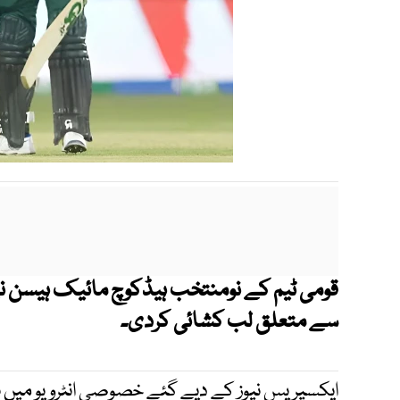
قومی ٹیم کے نومنتخب ہیڈکوچ مائیک ہیسن ن
سے متعلق لب کشائی کردی۔
ایکسپریس نیوز کے دیے گئے خصوصی انٹرویو میں ہ