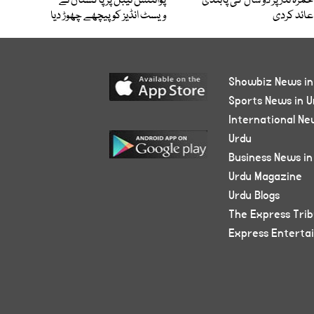
حمزہ نذر پر دو سال کی پابندی
پوائنٹس ٹیبل پر پاکستان نے
عائد کردی
ویسٹ انڈیز کو پیچھے چھوڑ دیا
Showbiz News in
Sports News in U
International Ne
Urdu
Business News in
Urdu Magazine
Urdu Blogs
The Express Tri
Express Enterta