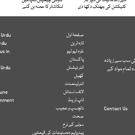
سے زائد مالیت کی سپر کار
کاؤنٹی چیمپئن شپ میں
کلیکشن کی جھلک دکھا دی
لنکاشائر کا حصہ بن گئے
صفحۂ اول
 Urdu
تازہ ترین
rdu
غزہ لہو لہو
ws in
پاکستان
کی سب سے زیادہ
انٹر نیشنل
 Urdu
 تمام مواد کے
کھیل
انٹرٹینمنٹ
لائف اسٹائل
bune
ٹاپ ٹرینڈ
inment
دلچسپ و عجیب
Contact Us
صحت
سونے کے نرخ
پیٹرولیم مصنوعات کی قیمتیں