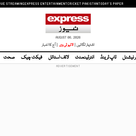
IVE STREAMING
EXPRESS ENTERTAINMENT
CRICKET PAKISTAN
TODAY'S PAPER
AUGUST 06, 2026
اشتہار لگائیں |
لائیو ٹی وی
| آج کا اخبار
ر نیشنل
ٹاپ ٹرینڈ
انٹرٹینمنٹ
لائف اسٹائل
فیکٹ چیک
صحت