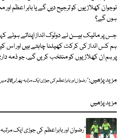
نوجوان کھلاڑیوں کو ترجیح دیں گے یا بابر اعظم او
ہوں گے؟
جس پر مائیک ہیسن نے دوٹوک انداز اپناتے ہوئے کہ
ہم کس انداز کی کرکٹ کھیلنا چاہتے ہیں اور اس 
پر ہم ان کھلاڑیوں کو منتخب کریں گے، جو ذمہ داری
مزید پڑھیں:
"رضوان اور بابراعظم کی جوڑی ایک مرتبہ پھر ٹی20 میں دیکھے گی"
مزید پڑھیں
"رضوان اور بابراعظم کی جوڑی ایک مرتبہ پھر ٹی20 میں د