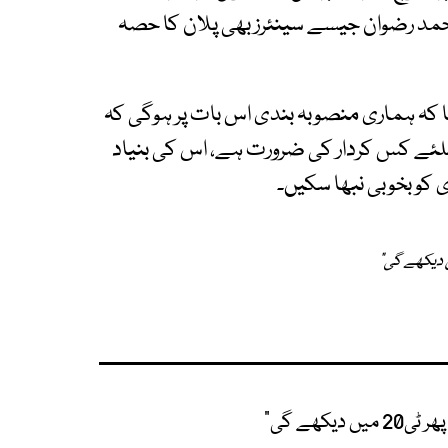
ر محمد رضوان جیسے سینئرز بھی پلان کا حصہ
ا کہ ہماری منصوبہ بندی اس بات پر ہوگی کہ
کیلئے کس کردار کی ضرورت ہے، اس کی بنیاد
 کو بخوبی نبھا سکیں۔
یکھے گی"