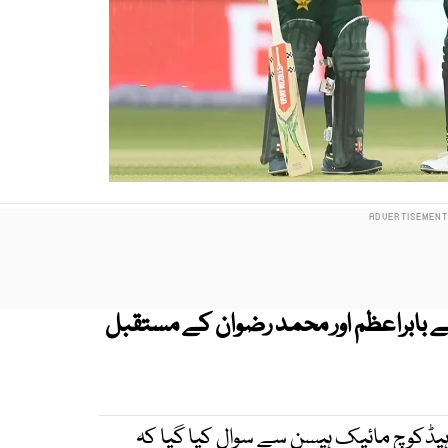
ے بابراعظم اور محمد رضوان کے مستقبل
یڈکوچ مائیک ہیسن سے سوال کیا گیا کہ