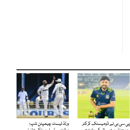
پی سی بی نے ڈومیسٹک کرکٹر
ورلڈ ٹیسٹ چیمپئن شپ: