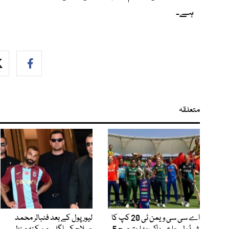
ہے۔
متعلقہ
اے سی سی ویمن ٹی 20 کپ کا
لیور پول کے بعد فٹبالر محمد