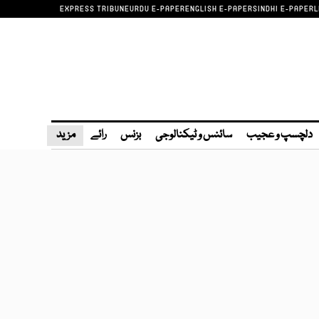
EXPRESS TRIBUNE
URDU E-PAPER
ENGLISH E-PAPER
SINDHI E-PAPER
L
دلچسپ و عجیب
سائنس و ٹیکنالوجی
بزنس
رائے
مزید