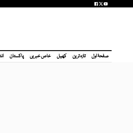
صفحۂ اول
تازہ ترین
کھیل
خاص خبریں
پاکستان
انٹ