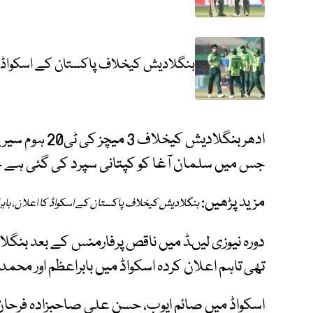
بنگلادیش کیخلاف پاکستان کے اسکواڈ کا 
ادھر بنگلادیش ک
جس میں سلمان آغا کو کپتانی سپرد کی گئی ہے 
مزید پڑھیں:
بنگلادیش کیخلاف پاکستان کے اسکواڈ کا اعلان، بابراع
دورہ نیوزی لیںڈ میں ناقص پرفارمنس کے بعد بنگ
تھی تاہم اعلان کردہ اسکواڈ میں بابراعظم اور محمد
اسکواڈ میں صائم ایوب، حسن علی صاحبزادہ فرحان 