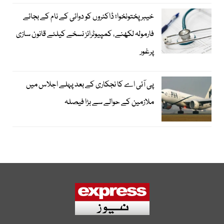
خیبرپختونخوا؛ ڈاکٹروں کو دوائی کے نام کے بجائے
فارمولہ لکھنے، کمپیوٹرائز نسخے کیلئے قانون سازی
پرغور
پی آئی اے کا نجکاری کے بعد پہلے اجلاس میں
ملازمین کے حوالے سے بڑا فیصلہ