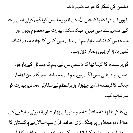
دشمن کی للکار کا جواب ضرور دیا۔
انہوں نے کہا کہ پاکستان اللہ کے نام پر حاصل کیا گیا، کوئی اسے رات
کے اندھیرے میں نہیں جھکا سکتا، بھارت نے معصوم بچوں اور
مسجدوں کو نشانہ بنایا، ہم نے بدلے میں کسی کا بچہ یا مندر نشانہ
نہیں بنایا اور یہی ہمارا دین ہے۔
گورنر سندھ کا کہنا تھا کہ دشمن سن لے، ہم کم وسائل کے باوجود
ایمان اور قربانی میں آگے ہیں، ہم نے ہمیشہ صبر کا دامن تھاما،
جنگ کا فیصلہ اللہ پر چھوڑا، وزیراعظم نے سفارتی محاذ پر بھارت کو
بے نقاب کیا۔
ان کا کہنا تھا کہ حافظ عاصم منیر نے بھارت اور اندرونی سازشوں کے
خلاف دو محاذوں پر جنگ لڑی، حافظ قرآن سپہ سالار نے پاکستان کا