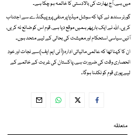
میں ہے، آج بھارت کی بالادستی کا خاتمہ ہو چکا ہے۔
گورنر سندھ نے کہا کہ سوشل میڈیا پر منفی پروپیگنڈے سے اجتناب
کریں، اللہ نے ایک بار پھر ہمیں موقع دیا ہے، قوم اس کو ضائع نہ کریں،
آئیں سیاسی استحکام اور معیشت کی بحالی کے لیے متحد ہوں۔
ان کا کہنا تھا کہ عالمی مالیاتی ادارہ (آئی ایم ایف) سے نجات اور خود
انحصاری وقت کی ضرورت ہے، پاکستان کی غربت کے خاتمے کے
لیے پوری قوم کو نکلنا ہوگا۔
متعلقہ