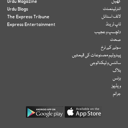
کھیل
Urdu Magazine
انٹرٹینمنٹ
Urdu Blogs
لائف اسٹائل
The Express Tribune
ٹاپ ٹرینڈ
Express Entertainment
دلچسپ و عجیب
صحت
سونے کے نرخ
پیٹرولیم مصنوعات کی قیمتیں
سائنس و ٹیکنالوجی
بلاگ
بزنس
ویڈیوز
جرائم