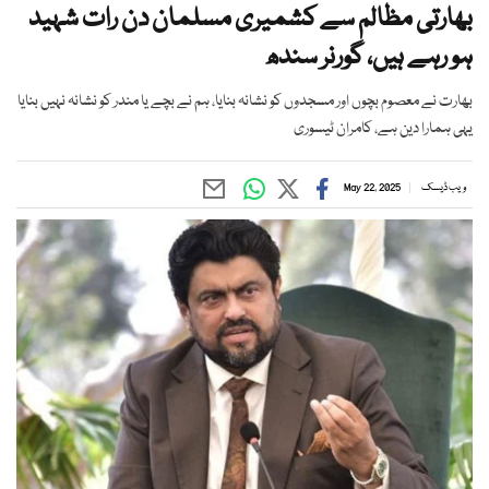
بھارتی مظالم سے کشمیری مسلمان دن رات شہید
ہو رہے ہیں، گورنر سندھ
بھارت نے معصوم بچوں اور مسجدوں کو نشانہ بنایا، ہم نے بچے یا مندر کو نشانہ نہیں بنایا
یہی ہمارا دین ہے، کامران ٹیسوری
ویب ڈیسک
May 22, 2025