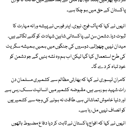
سر دنیا بھر میں بلند کیا، 10 مئی کے بعد خطے میں طاقت کا توازن
پاکستان کے حق میں ہو چکا ہے۔
انہوں نے کہا کہ پاک فوج، نیوی، ایئر فورس نے پیشہ ورانہ مہارت کا
ثبوت دیا، دشمن سن لے، پاکستانی شاہین شہادت کو گلے لگاتے ہیں،
میدان نہیں چھوڑتے، دوسروں کی جنگوں میں ہمیں ہمیشہ سگریٹ
کی طرح استعمال کیا گیا لیکن اب ہم وہ نشہ بنیں گے جو دشمن کو
خود تباہ کر دے گا۔
کامران ٹیسوری نے کہا کہ بھارتی مظالم سے کشمیری مسلمان دن
رات شہید ہو رہے ہیں، مقبوضہ کشمیر میں انسانیت سسک رہی ہے
اور دنیا خاموش تماشائی ہے، طاقت نہ ہونے کی وجہ سے کشمیریوں
کو انصاف نہیں مل رہا ہے۔
انہوں نے کہا کہ افواج پاکستان نے ثابت کر دیا دفاع مضبوط ہاتھوں