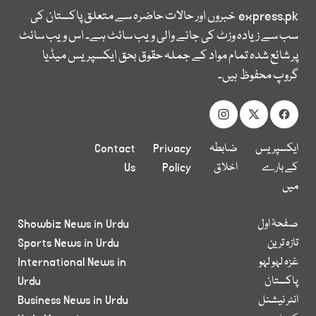
express.pk
خبروں اور حالات حاضرہ سے متعلق پاکستان کی
سب سے زیادہ وزٹ کی جانے والی ویب سائٹ ہے۔ اس ویب سائٹ
پر شائع شدہ تمام مواد کے جملہ حقوق بحق ایکسپریس میڈیا
گروپ محفوظ ہیں۔
ایکسپریس
ضابطہ
Privacy
Contact
کے بارے
اخلاق
Policy
Us
میں
صفحۂ اول
Showbiz News in Urdu
تازہ ترین
Sports News in Urdu
غزہ لہو لہو
International News in
پاکستان
Urdu
انٹر نیشنل
Business News in Urdu