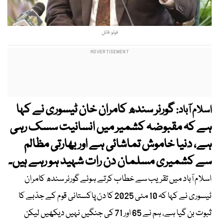
فوٹو: فائل
گورنر سندھ کامران خان ٹیسوری نے کہا
اسلام آباد:
ہے کہ مقبوضہ کشمیر میں انسانیت سسک رہی
ہے، دنیا خاموش تماشائی ہے اور بھارتی مظالم
سے کشمیری مسلمان دن رات شہید ہو رہے ہیں۔
اسلام آباد میں تقریب سے خطاب کرتے ہوئے گورنر سندھ کامران
ٹیسوری نے کہا کہ 10 مئی 2025 کا دن پاکستانی قوم کے جذبے کا
ثبوت بن گیا ہے، ہم نے 65 اور 71 کی جنگیں نہیں دیکھیں لیکن