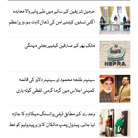
حرمین شریفین کے سائے میں طے پانے والا معاہدہ
اگلی نسلوں کیلئے امن کی ڈھال ثابت ہو، وزیراعظم
ملک بھر کے صارفین کیلیے بجلی مہنگی
سینیٹر طلحہ محمود اور سینیٹر دلاور کی قائمہ
کمیٹی اجلاس میں گرما گرمی، لفظی گولہ باری
وعدے کے مطابق ڈیلی پرائسنگ میکانزم کا جائزہ
لیا جائے، پیٹرول پمپ مالکان کا وزیرپیٹرولیم کو خط