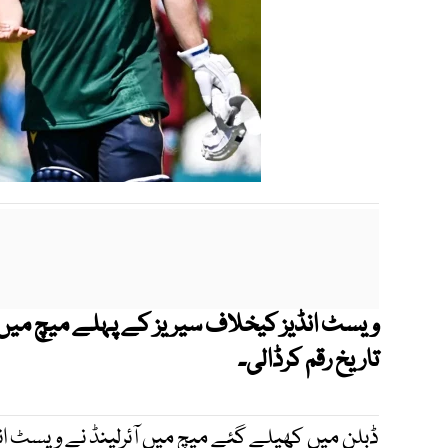
ویسٹ انڈیز کیخلاف سیریز کے پہلے میچ میں ا
تاریخ رقم کرڈالی۔
ڈبلن میں کھیلے گئے میچ میں آئرلینڈ نے ویسٹ ان