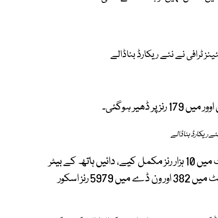
نز ٹرافی نے نئے ریکارڈ بناڈالے
ئے ریکارڈ بناڈالے
پال اسٹرلنگ آئرلینڈ کی جانب سے انٹرنیشنل کرکٹ میں 10 ہزار رنز مکمل کیے، دائیں ہاتھ کے بیٹر
نے آئرلینڈ کیلئے ٹی20 انٹرنیشنلز میں 3656، ٹیسٹ میں 382 اور ون ڈے میں 5979 رنز اسکور