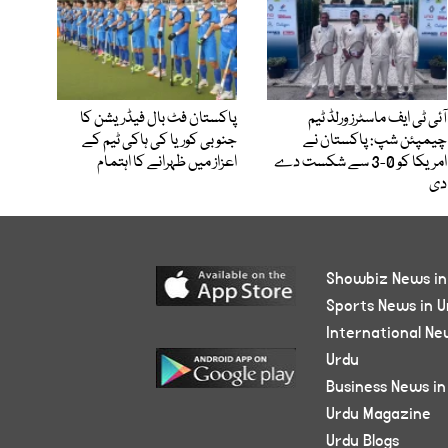
آئی ٹی ایف ماسٹرز ورلڈ ٹیم
پاکستان فٹ بال فیڈریشن کا
چیمپئن شپ: پاکستان نے
جنوبی کوریا کی ہاکی ٹیم کے
امریکا کو 0-3 سے شکست دے
اعزاز میں ظہرانے کا اہتمام
دی
Showbiz News in
Sports News in U
International Ne
Urdu
Business News in
Urdu Magazine
Urdu Blogs