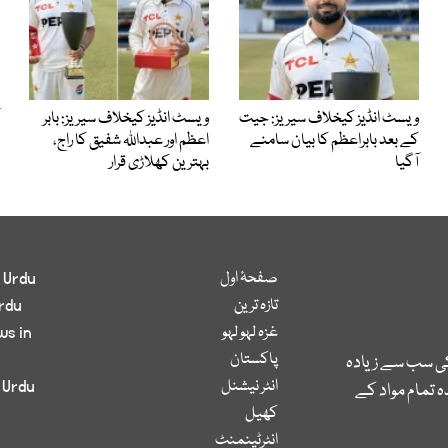
ویسٹ انڈیز کیخلاف سیریز: جیت
ویسٹ انڈیز کیخلاف سیریز: بابر
کے بعد بابراعظم کا بیان سامنے
اعظم اور عبداللہ شفیق کا راج،
آگیا
بہترین کھلاڑی قرار
صفحۂ اول
 Urdu
تازہ ترین
rdu
غزہ لہو لہو
ws in
پاکستان
کی سب سے زیادہ
انٹر نیشنل
 Urdu
 تمام مواد کے
کھیل
انٹرٹینمنٹ