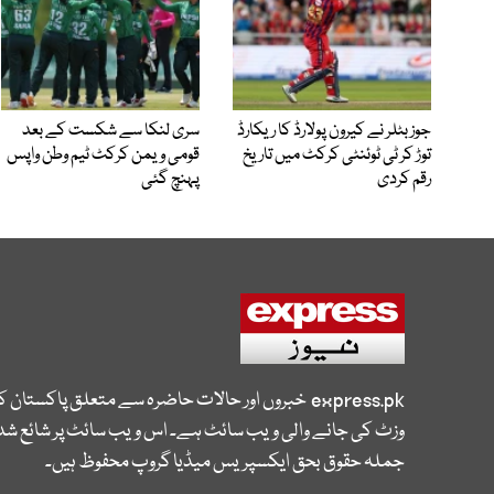
جوز بٹلر نے کیرون پولارڈ کا ریکارڈ
سری لنکا سے شکست کے بعد
توڑ کر ٹی ٹوئنٹی کرکٹ میں تاریخ
قومی ویمن کرکٹ ٹیم وطن واپس
رقم کردی
پہنچ گئی
express.pk
خبروں اور حالات حاضرہ سے متعلق پاکستان 
وزٹ کی جانے والی ویب سائٹ ہے۔ اس ویب سائٹ پر شائع شدہ
جملہ حقوق بحق ایکسپریس میڈیا گروپ محفوظ ہیں۔