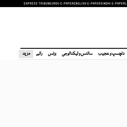
EXPRESS TRIBUNE
URDU E-PAPER
ENGLISH E-PAPER
SINDHI E-PAPER
L
دلچسپ و عجیب
سائنس و ٹیکنالوجی
بزنس
رائے
مزید