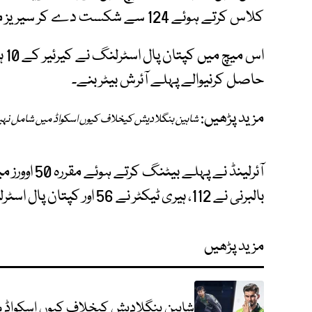
کلاس کرتے ہوئے 124 سے شکست دے کر سیریز میں ایک صفر کی برتری حاصل کی۔
اس 
حاصل کرنیوالے پہلے آئرش بیٹر بنے۔
مزید پڑھیں:
شاہین بنگلادیش کیخلاف کیوں اسکواڈ میں شامل نہی
بالبرنی نے 112، ہیری ٹیکٹر نے 56 اور کپتان پال اسٹرلنگ نے 54 رنز اسکور کیے۔
مزید پڑھیں
شاہین بنگلادیش کیخلاف کیوں اسکواڈ م