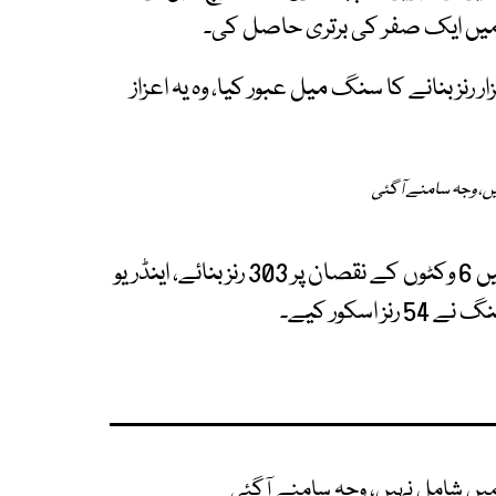
میچ میں کپتان پال اسٹرلنگ نے کیرئیر کے 10 ہزار رنز بنانے کا سنگ میل عبور کیا، وہ یہ اعزاز
ں، وجہ سامنے آگئی
آئرلینڈ نے پہلے بیٹنگ کرتے ہوئے مقررہ 50 اوورز میں 6 وکٹوں کے نقصان پر 303 رنز بنائے، اینڈریو
یں شامل نہیں، وجہ سامنے آگئی