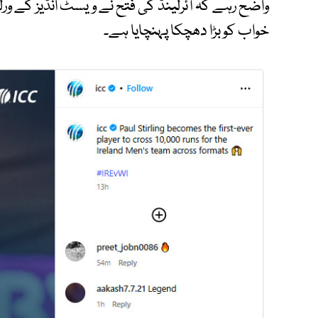
خواب کو بڑا دھچکا پہنچایا ہے۔