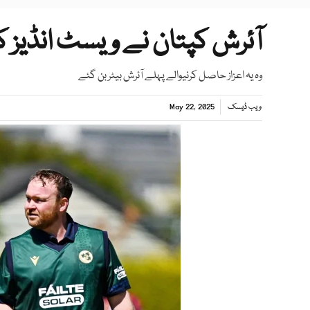
آئرش کپتان نے ویسٹ انڈیز ک
وہ یہ اعزاز حاصل کرنیوالے پہلے آئرش بیٹر بن گئے
ویب ڈیسک
May 22, 2025