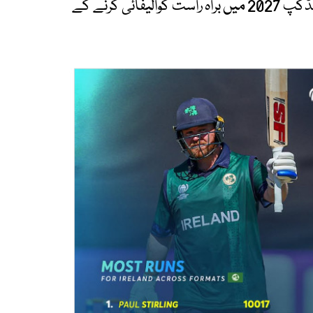
واضح رہے کہ آئرلینڈ کی فتح نے ویسٹ انڈیز کے ورلڈکپ 2027 میں براہ راست کوالیفائی کرنے کے