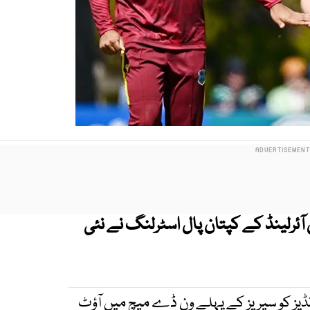
ٓئرلینڈ کے کپتان پال اسٹرلنگ نے نئی
ڈیز کو سیریز کے پہلے ون ڈے میچ میں آؤٹ