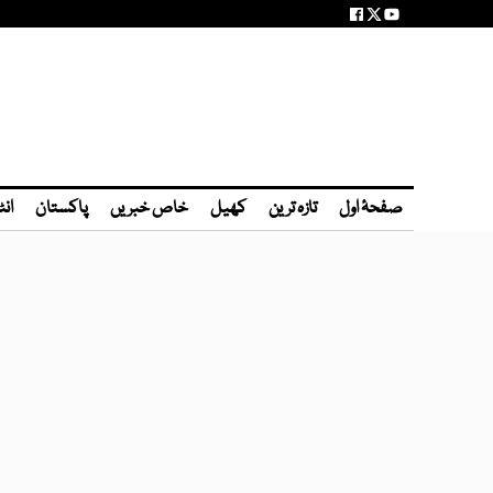
صفحۂ اول
تازہ ترین
کھیل
خاص خبریں
پاکستان
انٹ