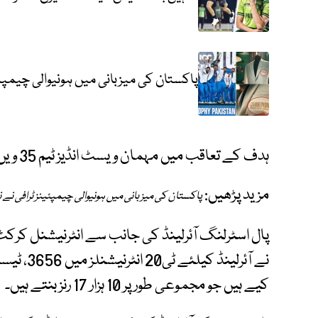
پاکستان کی میزبانی میں ہونیوالی چیمپئی
ہدف کے تعاقب میں مہمان ویسٹ انڈیز ٹیم 35 ویں اوور میں 179 رنز پر ڈھیر ہوگئی۔
مزید پڑھیں:
پاکستان کی میزبانی میں ہونیوالی چیمپئینز ٹرافی نے ن
کیے ہیں جو مجموعی طور پر 10 ہزار 17 رنز بنتے ہیں۔