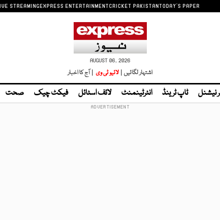
IVE STREAMING
EXPRESS ENTERTAINMENT
CRICKET PAKISTAN
TODAY'S PAPER
AUGUST 06, 2026
اشتہار لگائیں |
لائیو ٹی وی
| آج کا اخبار
ر نیشنل
ٹاپ ٹرینڈ
انٹرٹینمنٹ
لائف اسٹائل
فیکٹ چیک
صحت