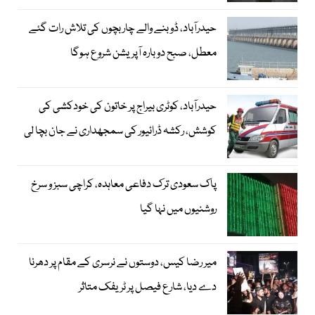
حیدرآباد، ڈوبنے والے چار بچوں کی تلاش رات گئے
معطل، صبح دوبارہ آپریشن شروع ہوگا
حیدرآباد، کوٹری بیراج پر خاتون کی خودکشی کی
کوشش، رکشہ ڈرائیور کی سمجھداری نے جان بچا لی
پاک سعودی ترک دفاعی معاہدہ، کراچی سبز و سرخ
روشنیوں میں نہا گیا
میر رضا کیس، دوستوں نے نرسری کے مقام پر دھرنا
دے دیا، شارع فیصل پر ٹریفک متاثر