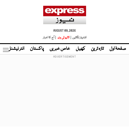
AUGUST 09, 2026
اشتہار لگائیں |
لائیو ٹی وی
| آج کا اخبار
صفحۂ اول
تازہ ترین
کھیل
خاص خبریں
پاکستان
انٹر نیشنل
ٹا