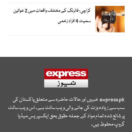
کراچی: فائرنگ کے مختلف واقعات میں 2 خواتین
سمیت 4 افراد زخمی
express.pk
خبروں اور حالات حاضرہ سے متعلق پاکستان کی
سب سے زیادہ وزٹ کی جانے والی ویب سائٹ ہے۔ اس ویب سائٹ
پر شائع شدہ تمام مواد کے جملہ حقوق بحق ایکسپریس میڈیا
گروپ محفوظ ہیں۔