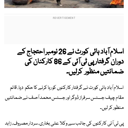
اسلام آباد ہائی کورٹ نے 26 نومبر احتجاج کے
دوران گرفتار پی ٹی آئی کے 86 کارکنان کی
ضمانتیں منظور کرلیں۔
اسلام آباد ہائی کورٹ نے گرفتار کارکنوں کو رہا کرنے کا حکم دیا، قائم
مقام چیف جسٹس سرفراز ڈوگر اور جسٹس محمد آصف نے ضمانتیں
منظور کر لیں۔
پی ٹی آئی کارکنوں کی جانب سے وکلا علی بخاری، سردار مصروف، زاہد