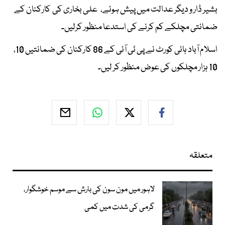
بشیر ڈار و دیگر عدالت میں پیش ہوئے، علی بخاری کی کارکنان کے
ضمانتی مچلکے کم کرنے کی استدعا منظور کرلیں۔
اسلام آباد ہائی کورٹ نے پی ٹی آئی کے 86 کارکنان کی ضمانتیں 10،
10 ہزار مچلکوں کی عوض منظور کر لیں۔
متعلقہ
لاہور میں مون سون کی بارش سے موسم خوشگوار،
گرمی کی شدت میں کمی