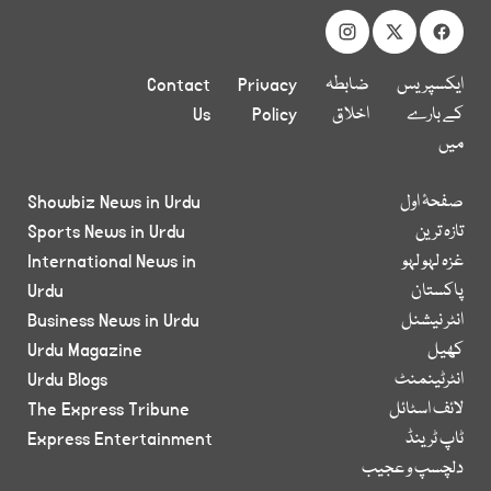
ایکسپریس
ضابطہ
Privacy
Contact
کے بارے
اخلاق
Policy
Us
میں
صفحۂ اول
Showbiz News in Urdu
تازہ ترین
Sports News in Urdu
غزہ لہو لہو
International News in
پاکستان
Urdu
انٹر نیشنل
Business News in Urdu
کھیل
Urdu Magazine
انٹرٹینمنٹ
Urdu Blogs
لائف اسٹائل
The Express Tribune
ٹاپ ٹرینڈ
Express Entertainment
دلچسپ و عجیب