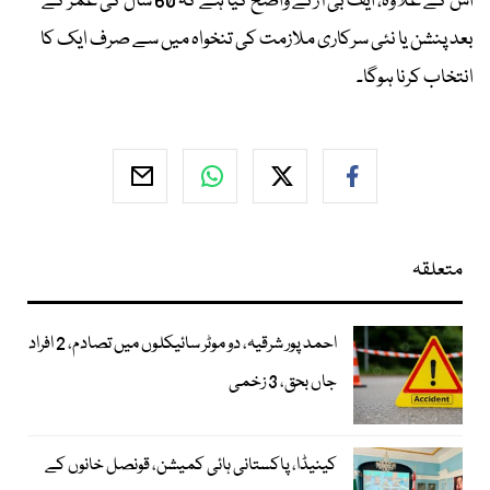
اس کے علاوہ، ایف بی آر نے واضح کیا ہے کہ 60 سال کی عمر کے
بعد پنشن یا نئی سرکاری ملازمت کی تنخواہ میں سے صرف ایک کا
انتخاب کرنا ہوگا۔
متعلقہ
احمد پور شرقیہ، دو موٹر سائیکلوں میں تصادم، 2 افراد
جاں بحق، 3 زخمی
کینیڈا، پاکستانی ہائی کمیشن، قونصل خانوں کے