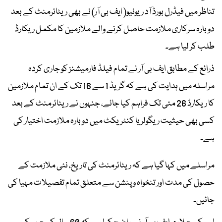
تناظر میں فیڈرل بورڈ آد ریونیو( ایف بی آر) نے بھی ریٹائرمنٹ کے بعد
دوبارہ سرکاری ملازمت حاصل کرنے والے ملازمین کا مکمل ریکارڈ
طلب کر لیا ہے۔
ذرائع کے مطابق ایف بی آر نے تمام فیلڈ فارمیشنز کو جاری کردہ
مراسلہ میں ہدایت کی ہے کہ گریڈ 1 سے 16 تک کے ان تمام ملازمین
کا ریکارڈ 26 مئی تک فراہم کیا جائے، جنہوں نے ریٹائرمنٹ کے بعد
کسی بھی حیثیت ریگولر یا کنٹریکٹ میں دوبارہ ملازمت اختیار کی
ہے۔
مراسلے میں کہا گیا ہے کہ ریٹائرمنٹ کی تاریخ، نئی ملازمت کے
حصول کی مدت اور تنخواہ و پنشن سے متعلق تمام تفصیلات مہیا کی
جائیں۔