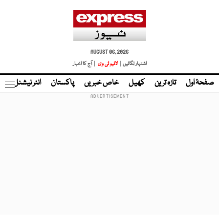
AUGUST 06, 2026
اشتہار لگائیں |
لائیو ٹی وی
| آج کا اخبار
صفحۂ اول
تازہ ترین
کھیل
خاص خبریں
پاکستان
انٹر نیشنل
ٹا