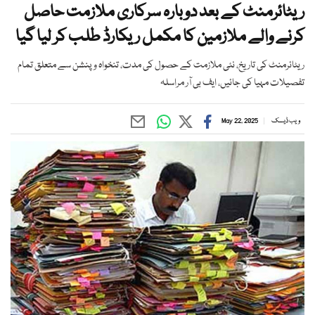
ریٹائرمنٹ کے بعد دوبارہ سرکاری ملازمت حاصل
کرنے والے ملازمین کا مکمل ریکارڈ طلب کر لیا گیا
ریٹائرمنٹ کی تاریخ، نئی ملازمت کے حصول کی مدت، تنخواہ و پنشن سے متعلق تمام
تفصیلات مہیا کی جائیں، ایف بی آر مراسلہ
ویب ڈیسک
May 22, 2025