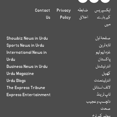
ایکسپریس
ضابطہ
Privacy
Contact
کے بارے
اخلاق
Policy
Us
میں
صفحۂ اول
Showbiz News in Urdu
تازہ ترین
Sports News in Urdu
غزہ لہو لہو
International News in
پاکستان
Urdu
انٹر نیشنل
Business News in Urdu
کھیل
Urdu Magazine
انٹرٹینمنٹ
Urdu Blogs
لائف اسٹائل
The Express Tribune
ٹاپ ٹرینڈ
Express Entertainment
دلچسپ و عجیب
صحت
سونے کے نرخ