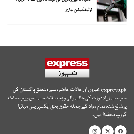
نوٹیفکیشن جاری
express.pk
خبروں اور حالات حاضرہ سے متعلق پاکستان کی
سب سے زیادہ وزٹ کی جانے والی ویب سائٹ ہے۔ اس ویب سائٹ
پر شائع شدہ تمام مواد کے جملہ حقوق بحق ایکسپریس میڈیا
گروپ محفوظ ہیں۔