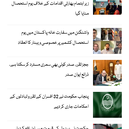
زیر اہتمام بھارتی اقدامات کے خلاف یوم استحصال
منایا گیا
واشنگٹن میں سفارت خانہ پاکستان میں یوم
استحصال کشمیر پر خصوصی ویبنار کا انعقاد
ججز تقرر، صدر کوئی بھی سمری مسترد کر سکتا ہے،
ذرائع ایوان صدر
پنجاب حکومت نے 32 افسران کے تقرر و تبادلوں کے
احکامات جاری کر دیے
حکومت نے پیٹرول کی قیمت میں اضافہ کردیا،