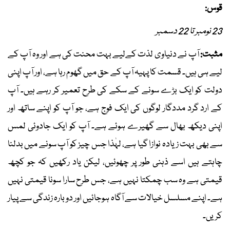
قوس:
23 نومبر تا 22 دسمبر
مثبت:
آپ نے دنیاوی لذت کےلیے بہت محنت کی ہے اور وہ آپ کے
لیے ہی ہیں۔ قسمت کا پہیہ آپ کے حق میں گھوم رہا ہے، اور آپ اپنی
دولت کو ایک بڑے سونے کے سکے کی طرح تعمیر کر رہے ہیں۔ آپ
کے ارد گرد مددگار لوگوں کی ایک فوج ہے، جو آپ کو اپنے ساتھ اور
اپنی دیکھ بھال سے گھیرے ہوئے ہے۔ آپ کو ایک جادوئی لمس
سے بھی بہت زیادہ نوازا گیا ہے، لہٰذا جس چیز کو آپ سونے میں بدلنا
چاہتے ہیں اسے ذہنی طور پر چھوئیں، لیکن یاد رکھیں کہ جو کچھ
قیمتی ہے وہ سب چمکتا نہیں ہے، جس طرح سارا سونا قیمتی نہیں
ہے۔ اپنے مسلسل خیالات سے آگاہ ہوجائیں اور دوبارہ زندگی سے پیار
کریں۔