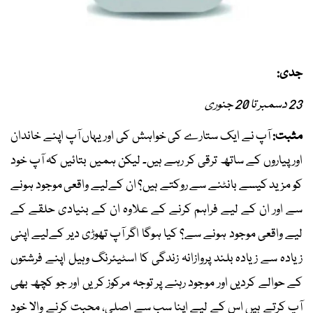
جدی:
23 دسمبر تا 20 جنوری
مثبت:
آپ نے ایک ستارے کی خواہش کی اور یہاں آپ اپنے خاندان
اور پیاروں کے ساتھ ترقی کر رہے ہیں۔ لیکن ہمیں بتائیں کہ آپ خود
کو مزید کیسے بانٹنے سے روکتے ہیں؟ ان کےلیے واقعی موجود ہونے
سے اور ان کے لیے فراہم کرنے کے علاوہ ان کے بنیادی حلقے کے
لیے واقعی موجود ہونے سے؟ کیا ہوگا اگر آپ تھوڑی دیر کےلیے اپنی
زیادہ سے زیادہ بلند پروازانہ زندگی کا اسٹیئرنگ وہیل اپنے فرشتوں
کے حوالے کردیں اور موجود رہنے پر توجہ مرکوز کریں اور جو کچھ بھی
آپ کرتے ہیں اس کے لیے اپنا سب سے اصلی، محبت کرنے والا خود