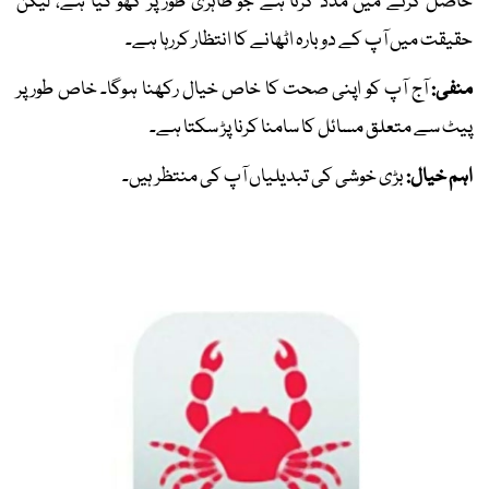
حاصل کرنے میں مدد کرتا ہے جو ظاہری طور پر کھو گیا ہے، لیکن
حقیقت میں آپ کے دوبارہ اٹھانے کا انتظار کررہا ہے۔
منفی:
آج آپ کو اپنی صحت کا خاص خیال رکھنا ہوگا۔ خاص طور پر
پیٹ سے متعلق مسائل کا سامنا کرنا پڑ سکتا ہے۔
اہم خیال:
بڑی خوشی کی تبدیلیاں آپ کی منتظر ہیں۔