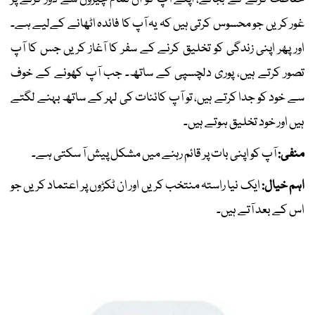
غور کریں جو محسوس کرتی ہیں کہ یہ آپ کا فائدہ اٹھانے کےلیے ہے۔
اور پھر اپنی زندگی کو تخلیق کرنے کے سفر کا آغاز کریں جس کا آپ
تصور کرتے ہیں، پوری دلچسپی کے ساتھ۔ جب آپ کھونے کے خوف
سے خود کو جدا کرتے ہیں، تو آپ کائنات کی لہر کے ساتھ بہنے لگتے
ہیں اور خود تخلیق ہوتے ہیں۔
منفی:
آپ کو اپنی بات پر قائم رہنے میں مشکل پیش آ سکتی ہے۔
اہم خیال:
ایک نیا راستہ منتخب کریں اور ان ٹکڑوں پر اعتماد کریں جو
اس کے بعد آتے ہیں۔