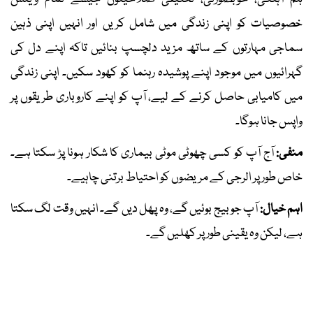
خصوصیات کو اپنی زندگی میں شامل کریں اور انہیں اپنی ذہین
سماجی مہارتوں کے ساتھ مزید دلچسپ بنائیں تاکہ اپنے دل کی
گہرائیوں میں موجود اپنے پوشیدہ رہنما کو کھود سکیں۔ اپنی زندگی
میں کامیابی حاصل کرنے کے لیے، آپ کو اپنے کاروباری طریقوں پر
واپس جانا ہوگا۔
منفی:
آج آپ کو کسی چھوٹی موٹی بیماری کا شکار ہونا پڑ سکتا ہے۔
خاص طور پر الرجی کے مریضوں کو احتیاط برتنی چاہیے۔
اہم خیال:
آپ جو بیج بوئیں گے، وہ پھل دیں گے۔ انہیں وقت لگ سکتا
ہے، لیکن وہ یقینی طور پر کھلیں گے۔