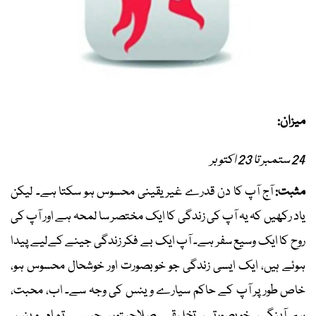
میزان:
24 ستمبر تا 23 اکتوبر
مثبت:
آج آپ کا دن قدرے غیر یقینی محسوس ہو سکتا ہے۔ لیکن
یاد رکھیں کہ یہ آپ کی زندگی کا ایک مختصر سا لمحہ ہے اور آپ کی
روح کا ایک وسیع سفر ہے۔ آپ ایک بے فکر زندگی جینے کےلیے پیدا
ہوئے ہیں، ایک ایسی زندگی جو خوبصورت اور خوشحال محسوس ہو،
خاص طور پر آپ کے حاکم سیارے وینس کی وجہ سے۔ اب، محبت،
ہم آہنگی، خوبصورتی، تخلیقی صلاحیتوں جیسے تمام وینس