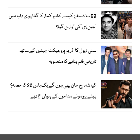
60 سالہ سفر: کیسے کشور کمار کا گانا پوری دنیا میں
’جین زی‘ کی آواز بن گیا؟
سنی دیول کا ’ڈریم پروجیکٹ‘: بیٹوں کے ساتھ
تاریخی فلم بنانے کا منصوبہ
کیا شاہ رخ خان بھی ہوں گے بگ باس 20 کا حصہ؟
پہلے پرومو نے مداحوں کے ہوش اڑا دیے