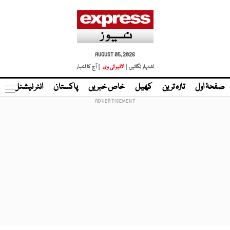
AUGUST 05, 2026
اشتہار لگائیں |
لائیو ٹی وی
| آج کا اخبار
صفحۂ اول
تازہ ترین
کھیل
خاص خبریں
پاکستان
انٹر نیشنل
ٹا