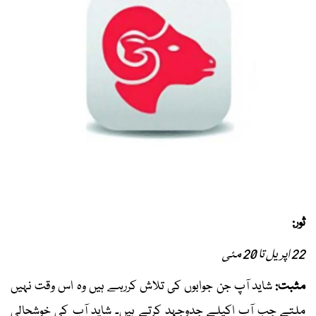
ثور:
22 اپریل تا 20 مئی
مثبت:
شاید آپ جن جوابوں کی تلاش کررہے ہیں وہ اس وقت نہیں
ملتے جب آپ اکیلے جدوجہد کرتے ہیں۔ شاید آپ کی خوشحالی