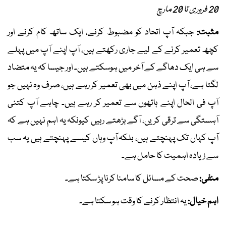
20 فروری تا 20 مارچ
مثبت:
جبکہ آپ اتحاد کو مضبوط کرنے، ایک ساتھ کام کرنے اور
کچھ تعمیر کرنے کے لیے جاری رکھتے ہیں، آپ اپنے آپ میں پہلے
سے ہی ایک دھاگے کے آخر میں ہوسکتے ہیں۔ اور جیسا کہ یہ متضاد
لگتا ہے، آپ اپنے ذہن میں بھی تعمیر کر رہے ہیں، صرف وہ نہیں جو
آپ فی الحال اپنے ہاتھوں سے تعمیر کر رہے ہیں۔ چاہے آپ کتنی
آہستگی سے ترقی کریں، آگے بڑھتے رہیں کیونکہ یہ اہم نہیں ہے کہ
آپ کہاں تک پہنچتے ہیں، بلکہ آپ وہاں کیسے پہنچتے ہیں یہ سب
سے زیادہ اہمیت کا حامل ہے۔
منفی:
صحت کے مسائل کا سامنا کرنا پڑ سکتا ہے۔
اہم خیال:
یہ انتظار کرنے کا وقت ہو سکتا ہے۔