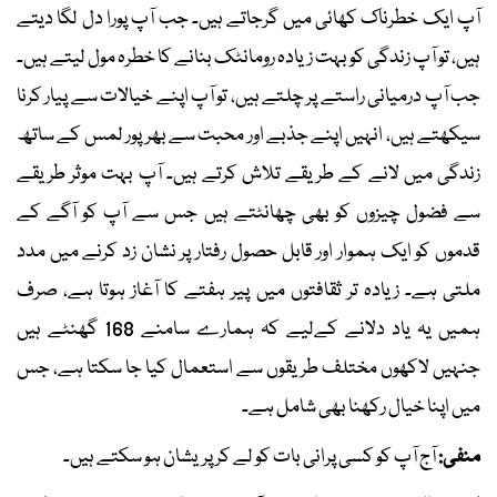
آپ ایک خطرناک کھائی میں گرجاتے ہیں۔ جب آپ پورا دل لگا دیتے
ہیں، تو آپ زندگی کو بہت زیادہ رومانٹک بنانے کا خطرہ مول لیتے ہیں۔
جب آپ درمیانی راستے پر چلتے ہیں، تو آپ اپنے خیالات سے پیار کرنا
سیکھتے ہیں، انہیں اپنے جذبے اور محبت سے بھرپور لمس کے ساتھ
زندگی میں لانے کے طریقے تلاش کرتے ہیں۔ آپ بہت موثر طریقے
سے فضول چیزوں کو بھی چھانٹتے ہیں جس سے آپ کو آگے کے
قدموں کو ایک ہموار اور قابل حصول رفتار پر نشان زد کرنے میں مدد
ملتی ہے۔ زیادہ تر ثقافتوں میں پیر ہفتے کا آغاز ہوتا ہے، صرف
ہمیں یہ یاد دلانے کےلیے کہ ہمارے سامنے 168 گھنٹے ہیں
جنہیں لاکھوں مختلف طریقوں سے استعمال کیا جا سکتا ہے، جس
میں اپنا خیال رکھنا بھی شامل ہے۔
منفی:
آج آپ کو کسی پرانی بات کو لے کر پریشان ہو سکتے ہیں۔