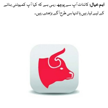
اہم خیال:
کائنات آپ سے پوچھ رہی ہے کہ کیا آپ کمیونٹی بنانے
کے لیے تیار ہیں یا تنہا ہی طرح آگے بڑھتے رہیں۔