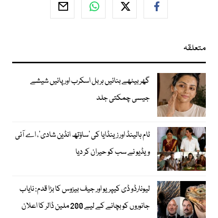
متعلقہ
گھر بیٹھے بنائیں ہربل اسکرب اور پائیں شیشے
جیسی چمکتی جلد
ٹام ہالینڈ اور زینڈایا کی ’ساؤتھ انڈین شادی‘، اے آئی
ویڈیو نے سب کو حیران کر دیا
لیونارڈو ڈی کیپریو اور جیف بیزوس کا بڑا قدم: نایاب
جانوروں کو بچانے کے لیے 200 ملین ڈالر کا اعلان