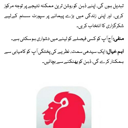
تبدیل ہوں گی، اپنے ذہن کو روشن ترین ممکنہ نتیجے پر توجہ مرکوز
کریں، اور اپنی زندگی میں بڑے پیمانے پر سپورٹ سسٹم کےلیے
شکرگزاری کا انتخاب کریں۔
منفی:
آج آپ کو کسی فیصلے کو لینے میں دشواری ہو سکتی ہے۔
اہم خیال:
ایک سیدھی سمت، نظریے کی پختگی آپ کو کامیابی سے
ہمکنار کرے گی، ذہن کو بھٹکنے سے بچائیں۔