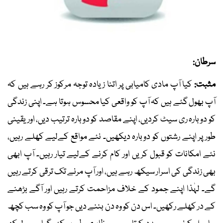
سرطان:
مثبت:
کیا آپ مادی کامیابی پر اتنا زیادہ توجہ مرکوز کر رہے ہیں کہ
آپ بھول گئے ہیں کہ آپ کو واقعی کیا محسوس ہوتا ہے۔ اپنی زندگی
کو دوبارہ ری سیٹ کردیں، اپنے مقاصد کو دوبارہ ترتیب دیں، اور یقینی
طور پر اپنے رشتوں کو دوبارہ دیکھیں۔ نئے مواقع کےلیے کھلے رہیں،
نئے امکانات کو قبول کریں اور کام کرنے کےلیے تیار رہیں۔ آپ ابھی
بھی زندگی کی اسرار سیکھ رہے ہیں، اور آپ مرنے تک ترقی کرتے رہیں
گے۔ لہٰذا اپنے جمود کے خلاف مزاحمت کرتے رہیں اور آگے بڑھنے
کے در کھلے رکھیں۔ اس دن کو وہ دن بننے دیں جو آپ کو وہ سب کچھ