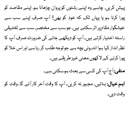
پیش کریں، چاہے وہ اپنے رشتوں کو پروان چڑھانا ہو، اپنے مقاصد کو
پورا کرنا ہو یا یہاں تک کہ خود کو بھی؟ آپ صرف اپنے سب سے
خوشگوار مقام پر اتر سکتے ہیں، جو سب سے مختصر، سب سے تخلیقی
راستہ اختیار کرتے ہیں۔ آپ کو دیکھے جانے کی ضرورت صرف آپ کا
نظر انداز کیا ہوا اندرونی بچہ ہے جو توجہ طلب کر رہا ہے اور اس خلا کو
پورا کرنے کے لاکھوں معنی خیز طریقے ہیں۔
منفی:
آج آپ کی کسی سے بحث ہو سکتی ہے۔
اہم خیال:
بنائیں، مجبور نہ کریں۔ آپ کا وقت آخر کار آئے گا، وقت کو
وقت دیں۔