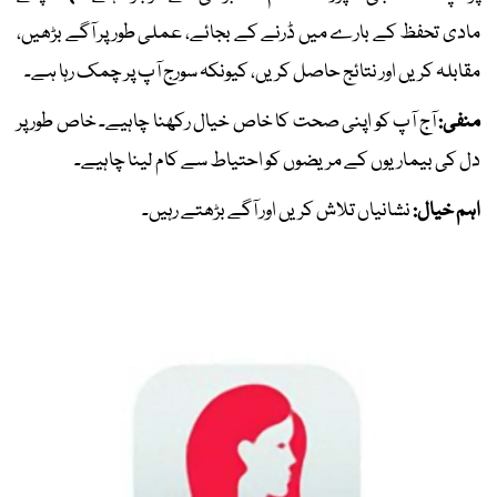
مادی تحفظ کے بارے میں ڈرنے کے بجائے، عملی طور پر آگے بڑھیں،
مقابلہ کریں اور نتائج حاصل کریں، کیونکہ سورج آپ پر چمک رہا ہے۔
منفی:
آج آپ کو اپنی صحت کا خاص خیال رکھنا چاہیے۔ خاص طور پر
دل کی بیماریوں کے مریضوں کو احتیاط سے کام لینا چاہیے۔
اہم خیال:
نشانیاں تلاش کریں اور آگے بڑھتے رہیں۔