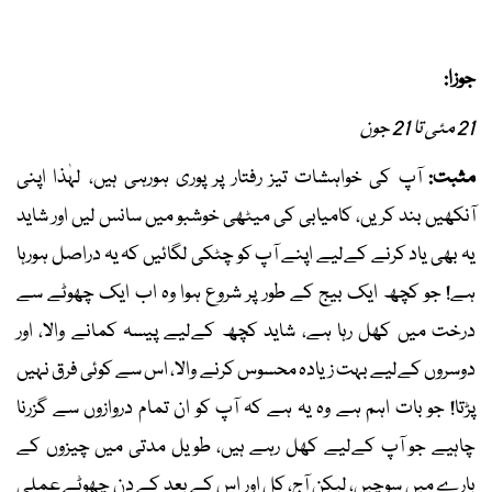
جوزا:
21 مئی تا 21 جون
مثبت:
آپ کی خواہشات تیز رفتار پر پوری ہورہی ہیں، لہٰذا اپنی
آنکھیں بند کریں، کامیابی کی میٹھی خوشبو میں سانس لیں اور شاید
یہ بھی یاد کرنے کےلیے اپنے آپ کو چٹکی لگائیں کہ یہ دراصل ہورہا
ہے! جو کچھ ایک بیج کے طور پر شروع ہوا وہ اب ایک چھوٹے سے
درخت میں کھل رہا ہے، شاید کچھ کےلیے پیسہ کمانے والا، اور
دوسروں کےلیے بہت زیادہ محسوس کرنے والا، اس سے کوئی فرق نہیں
پڑتا! جو بات اہم ہے وہ یہ ہے کہ آپ کو ان تمام دروازوں سے گزرنا
چاہیے جو آپ کےلیے کھل رہے ہیں، طویل مدتی میں چیزوں کے
بارے میں سوچیں، لیکن آج، کل اور اس کے بعد کے دن چھوٹے عملی