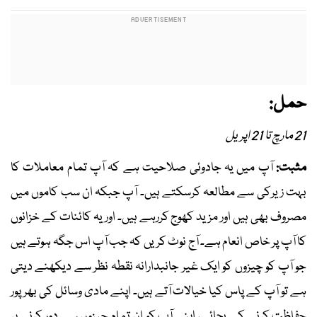
حمل:
21 مارچ تا 21 اپریل
مثبت:
آپ میں یہ جادوئی صلاحیت ہے کہ آپ تمام معاملات کا
بہت زیرکی سے مطالعہ کرسکتے ہیں۔ آپ جبکہ ان سب کاموں میں
مصروف بھی ہیں اور مزید کھوج کررہے ہیں۔ اور یہ کائنات کے خزانوں
کا آپ پر خاص انعام ہے۔ آج نوٹ کریں کہ جب آپ اس جگہ ہوتے ہیں
جو آپ کو چیزوں کو ایک غیر جانبدارانہ نقطہ نظر سے دیکھنے دیتی
ہے تو آپ کے پاس کیا خیالات آتے ہیں۔ اپنے مادی وسائل کی بھرپور
حفاظت کرنے کے بجائے، اپنے آپ کو ان تمام چیزوں سے دور کرنے پر