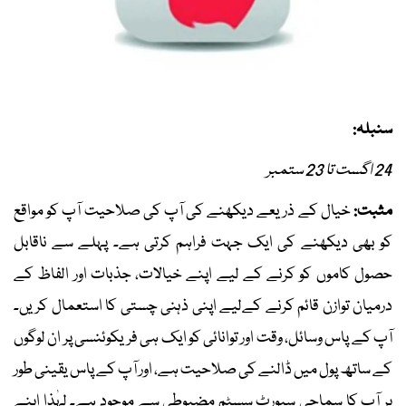
سنبلہ:
24 اگست تا 23 ستمبر
مثبت:
خیال کے ذریعے دیکھنے کی آپ کی صلاحیت آپ کو مواقع
کو بھی دیکھنے کی ایک جہت فراہم کرتی ہے۔ پہلے سے ناقابل
حصول کاموں کو کرنے کے لیے اپنے خیالات، جذبات اور الفاظ کے
درمیان توازن قائم کرنے کےلیے اپنی ذہنی چستی کا استعمال کریں۔
آپ کے پاس وسائل، وقت اور توانائی کو ایک ہی فریکوئنسی پر ان لوگوں
کے ساتھ پول میں ڈالنے کی صلاحیت ہے، اور آپ کے پاس یقینی طور
پر آپ کا سماجی سپورٹ سسٹم مضبوطی سے موجود ہے۔ لہٰذا اپنے