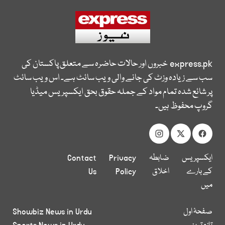
express.pk
خبروں اور حالات حاضرہ سے متعلق پاکستان کی
سب سے زیادہ وزٹ کی جانے والی ویب سائٹ ہے۔ اس ویب سائٹ
پر شائع شدہ تمام مواد کے جملہ حقوق بحق ایکسپریس میڈیا
گروپ محفوظ ہیں۔
ایکسپریس
ضابطہ
Privacy
Contact
کے بارے
اخلاق
Policy
Us
میں
صفحۂ اول
Showbiz News in Urdu