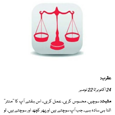
عقرب:
24 اکتوبر تا 22 نومبر
مثبت:
سوچیں، محسوس کریں، عمل کریں۔ اس ہفتے آپ کا ’’منتر‘‘
اتنا ہی سادہ ہے۔ جب آپ سوچتے ہیں اور پھر کچھ اور سوچتے ہیں، تو