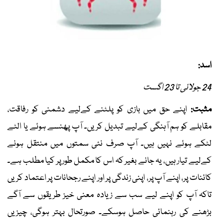
اسد:
24 جولائی تا 23 اگست
مثبت:
اپنے حق میں بازی کو پلٹنے کےلیے دشمنی کو رفاقت،
مقابلے کو ہم آہنگی کےلیے تبدیل کریں۔ آپ پھنسے ہوئے یا الٹے
لٹکے ہوئے نہیں ہیں۔ آپ صرف نئی سمتوں میں منتقل ہونے
کےلیے تیار ہیں، یہ جانے بغیر کہ اس کا مکمل طور پر کیا مطلب ہے۔
کائنات پر، اپنے آپ پر، اپنی زندگی پر اور اپنے رجحانات پر اعتماد کریں
تاکہ آپ کو اپنے لیے سب سے زیادہ معنی خیز طریقوں سے آگے
بڑھنے کی رہنمائی حاصل ہوسکے۔ صورتحال بہتر ہوگی، چیزیں