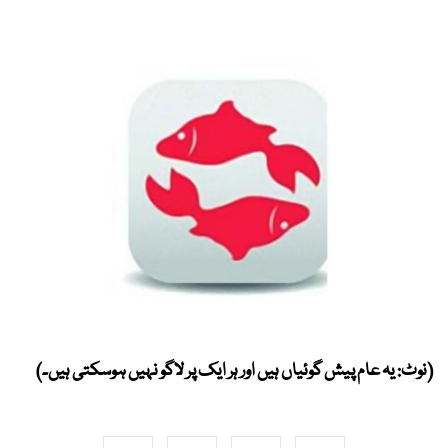
(نوٹ: یہ عام پیش گوئیاں ہیں اور ہر ایک پر لاگو نہیں ہوسکتی ہیں۔)