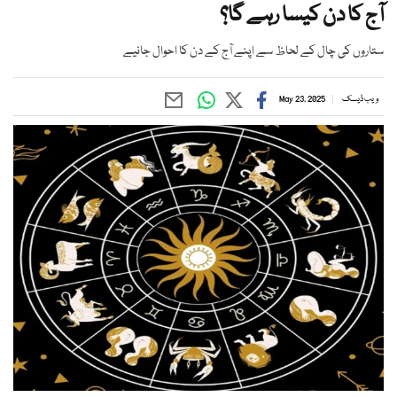
آج کا دن کیسا رہے گا؟
ستاروں کی چال کے لحاظ سے اپنے آج کے دن کا احوال جانیے
ویب ڈیسک
May 23, 2025