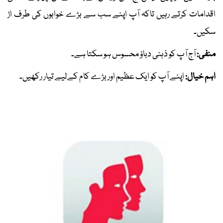
اقدامات کرتے رہیں تاکہ آپ اپنے سب سے بڑے خوابوں کی طرف اڑ
سکیں۔
منفی:
آج آپ کو ذہنی دباؤ محسوس ہو سکتا ہے۔
اہم خیال:
اپنے آپ کو ایک عظیم اور بڑے کام کےلیے تیار رکھیں۔