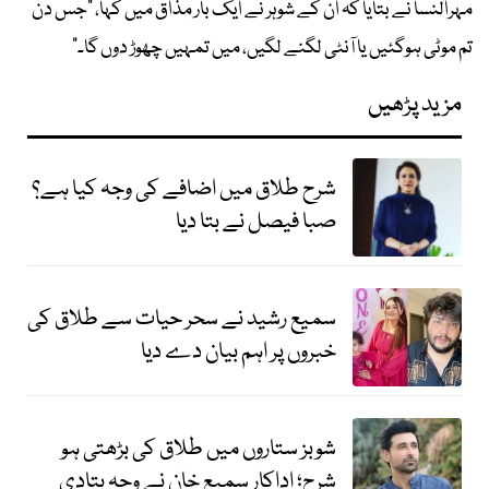
مہرالنسا نے بتایا کہ ان کے شوہر نے ایک بار مذاق میں کہا، "جس دن
تم موٹی ہوگئیں یا آنٹی لگنے لگیں، میں تمہیں چھوڑ دوں گا۔"
مزید پڑھیں
شرح طلاق میں اضافے کی وجہ کیا ہے؟
صبا فیصل نے بتا دیا
سمیع رشید نے سحر حیات سے طلاق کی
خبروں پر اہم بیان دے دیا
شوبز ستاروں میں طلاق کی بڑھتی ہو
شرح؛ اداکار سمیع خان نے وجہ بتادی