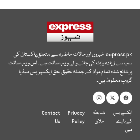
express.pk
خبروں اور حالات حاضرہ سے متعلق پاکستان کی
سب سے زیادہ وزٹ کی جانے والی ویب سائٹ ہے۔ اس ویب سائٹ
پر شائع شدہ تمام مواد کے جملہ حقوق بحق ایکسپریس میڈیا
گروپ محفوظ ہیں۔
ایکسپریس
ضابطہ
Privacy
Contact
کے بارے
اخلاق
Policy
Us
میں