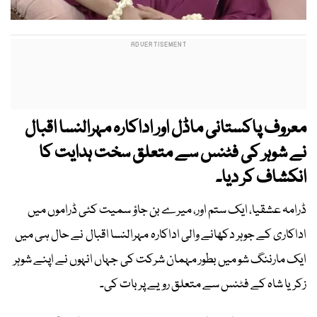
معروف پاکستانی ماڈل اور اداکارہ مہرالنسا اقبال
نے شوہر کی فٹنس سے متعلق سخت ہدایت کا
انکشاف کر دیا۔
ڈرامہ عشقیا، ایک ستم اور، میرے بن جاؤ سمیت کئی ڈراموں میں
اداکاری کے جوہر دکھانے والی اداکارہ مہرالنسا اقبال نے حال ہی میں
ایک مارننگ شو میں بطور مہمان شرکت کی جہاں انہوں نے اپنے شوہر
زکریا شاہ کے فٹنس سے متعلق رویے پر بات کی۔