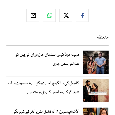
متعلقہ
مبینہ فراڈ کیس: سلمان خان اور ان کی بہن کو
عدالتی سمن جاری
کاجول کی سالگرہ پر اجے دیوگن نے خوبصورت ویڈیو
شیئر کر کے مداحوں کے دل جیت لیے
’لاک اپ سیزن 2‘ کا فائنل: شریا کلرا نے شیوانگی