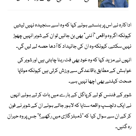
اداکارہ نے اس پر ہنستے ہوئے کہا کہ وہ اسے سنجیدہ نہیں لیتیں
کیونکہ اگر وہ واقعی "آنٹی" بھی بن جائیں تو ان کے شوہر انہیں چھوڑ
نہیں سکتے، کیونکہ وہ ان کی جائیداد کا آدھا حصہ لے لیں گی۔
انہوں نے مزید کہا کہ وہ خود بھی فٹ رہنا چاہتی ہیں اور شوہر کی
خواہش کے مطابق باقاعدگی سے ورزش کرتی ہیں کیونکہ موٹاپا
صحت کیلئے بھی اچھا نہیں ہے۔
شوہر کے فٹنس کو لے کر پاگل کے بارے میں بات کر تے ہوئے انہوں
نے ایک دلچسپ واقعہ سنایا کہ لاہور جاتے ہوئے ان کے شوہر نے فون
کر کے ان سے سوال کیا کہ "ڈمبلز گاڑی میں رکھے؟" جس پر وہ حیران
رہ گئیں۔