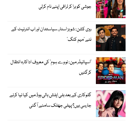
جوشی کو ہرا کر ٹرافی اپنے نام کرلی
روی کشن: شوبز اسٹار، سیاستدان اور اب انٹرنیٹ کے
نئے ’میم کنگ‘
’اسپائیڈر مین: نو وے ہوم‘ کی معروف اداکارہ انتقال
کرگئیں
گلوکاری کے بعد بلی ایلش ہالی ووڈ میں کیا نیا کرنے
جارہی ہیں؟ پہلی جھلک سامنے آگئی