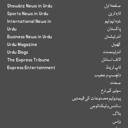
صفحۂ اول
Showbiz News in Urdu
تازہ ترین
Sports News in Urdu
غزہ لہو لہو
International News in
پاکستان
Urdu
انٹر نیشنل
Business News in Urdu
کھیل
Urdu Magazine
انٹرٹینمنٹ
Urdu Blogs
لائف اسٹائل
The Express Tribune
ٹاپ ٹرینڈ
Express Entertainment
دلچسپ و عجیب
صحت
سونے کے نرخ
پیٹرولیم مصنوعات کی قیمتیں
سائنس و ٹیکنالوجی
بلاگ
بزنس