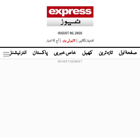
AUGUST 06, 2026
اشتہار لگائیں |
لائیو ٹی وی
| آج کا اخبار
صفحۂ اول
تازہ ترین
کھیل
خاص خبریں
پاکستان
انٹر نیشنل
ٹا