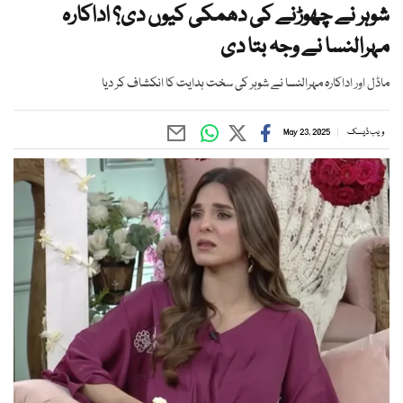
شوہر نے چھوڑنے کی دھمکی کیوں دی؟ اداکارہ
مہرالنسا نے وجہ بتا دی
ماڈل اور اداکارہ مہرالنسا نے شوہر کی سخت ہدایت کا انکشاف کر دیا
ویب ڈیسک
May 23, 2025