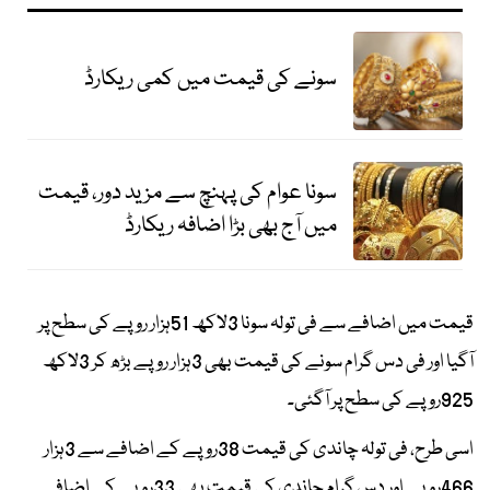
سونے کی قیمت میں کمی ریکارڈ
سونا عوام کی پہنچ سے مزید دور، قیمت
میں آج بھی بڑا اضافہ ریکارڈ
قیمت میں اضافے سے فی تولہ سونا 3لاکھ 51ہزار روپے کی سطح پر
آگیا اور فی دس گرام سونے کی قیمت بھی 3ہزار روپے بڑھ کر 3لاکھ
925روپے کی سطح پر آگئی۔
اسی طرح، فی تولہ چاندی کی قیمت 38روپے کے اضافے سے 3ہزار
466روپے اور دس گرام چاندی کی قیمت بھی 33روپے کے اضافے