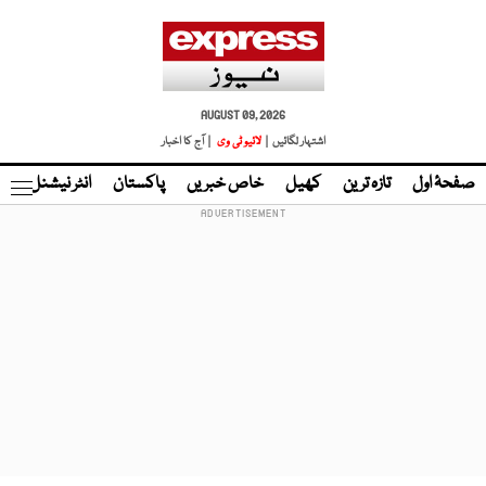
AUGUST 09, 2026
اشتہار لگائیں |
لائیو ٹی وی
| آج کا اخبار
صفحۂ اول
تازہ ترین
کھیل
خاص خبریں
پاکستان
انٹر نیشنل
ٹا