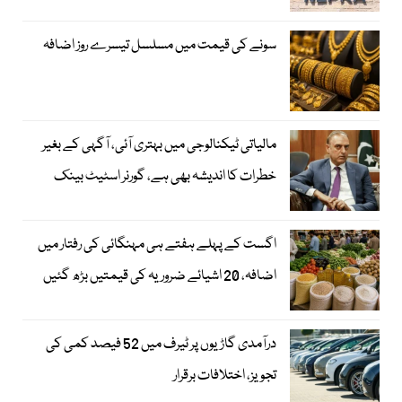
سونے کی قیمت میں مسلسل تیسرے روز اضافہ
مالیاتی ٹیکنالوجی میں بہتری آئی، آگہی کے بغیر
خطرات کا اندیشہ بھی ہے، گورنر اسٹیٹ بینک
اگست کے پہلے ہفتے ہی مہنگائی کی رفتار میں
اضافہ، 20 اشیائے ضروریہ کی قیمتیں بڑھ گئیں
درآمدی گاڑیوں پر ٹیرف میں 52 فیصد کمی کی
تجویز، اختلافات برقرار