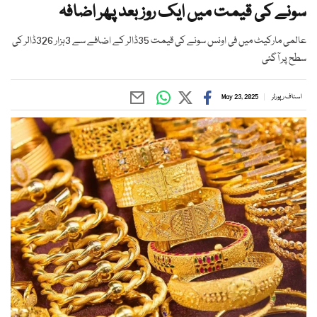
سونے کی قیمت میں ایک روز بعد پھر اضافہ
عالمی مارکیٹ میں فی اونس سونے کی قیمت 35ڈالر کے اضافے سے 3ہزار 326ڈالر کی
سطح پر آگئی
اسٹاف رپورٹر
May 23, 2025