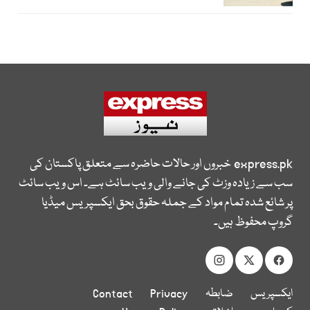
express.pk
خبروں اور حالات حاضرہ سے متعلق پاکستان کی
سب سے زیادہ وزٹ کی جانے والی ویب سائٹ ہے۔ اس ویب سائٹ
پر شائع شدہ تمام مواد کے جملہ حقوق بحق ایکسپریس میڈیا
گروپ محفوظ ہیں۔
ایکسپریس
ضابطہ
Privacy
Contact