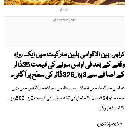
فوٹو: فائل
بین الاقوامی بلین مارکیٹ میں ایک روزہ
کراچی:
وقفے کے بعد فی اونس سونے کی قیمت 35ڈالر
کے اضافے سے 3ہزار 326ڈالر کی سطح پر آگئی۔
عالمی مارکیٹ میں اضافے سے مقامی صرافہ مارکیٹوں میں بھی
جمعہ کو 24 قیراط کا حامل فی تولہ سونے کی قیمت 3ہزار 500روپے
کا اضافہ ہوگیا۔
مزید پڑھیں