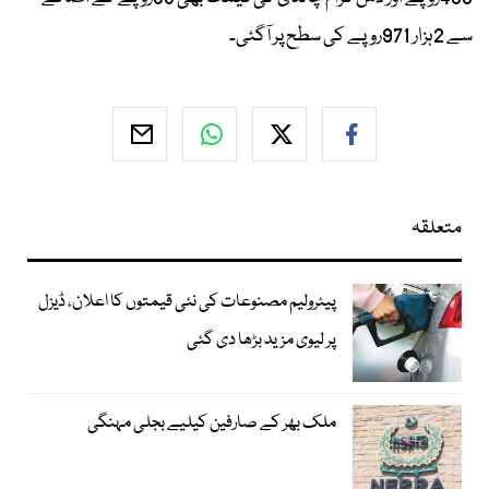
سے 2ہزار 971روپے کی سطح پر آگئی۔
متعلقہ
پیٹرولیم مصنوعات کی نئی قیمتوں کا اعلان، ڈیزل
پر لیوی مزید بڑھا دی گئی
ملک بھر کے صارفین کیلیے بجلی مہنگی