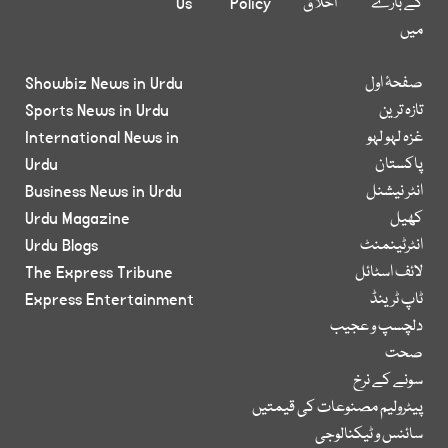
کے بارے
اخلاق
Policy
Us
میں
صفحۂ اول
Showbiz News in Urdu
تازہ ترین
Sports News in Urdu
غزہ لہو لہو
International News in
پاکستان
Urdu
انٹر نیشنل
Business News in Urdu
کھیل
Urdu Magazine
انٹرٹینمنٹ
Urdu Blogs
لائف اسٹائل
The Express Tribune
ٹاپ ٹرینڈ
Express Entertainment
دلچسپ و عجیب
صحت
سونے کے نرخ
پیٹرولیم مصنوعات کی قیمتیں
سائنس و ٹیکنالوجی