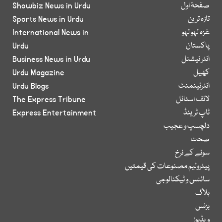
صفحۂ اول
Showbiz News in Urdu
تازہ ترین
Sports News in Urdu
غزہ لہو لہو
International News in
پاکستان
Urdu
انٹر نیشنل
Business News in Urdu
کھیل
Urdu Magazine
انٹرٹینمنٹ
Urdu Blogs
لائف اسٹائل
The Express Tribune
ٹاپ ٹرینڈ
Express Entertainment
دلچسپ و عجیب
صحت
سونے کے نرخ
پیٹرولیم مصنوعات کی قیمتیں
سائنس و ٹیکنالوجی
بلاگ
بزنس
ویڈیوز