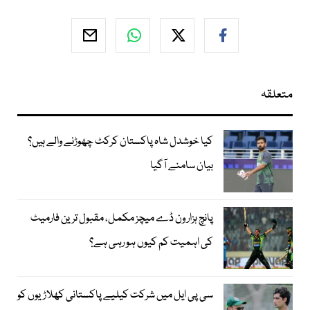
متعلقہ
کیا خوشدل شاہ پاکستان کرکٹ چھوڑنے والے ہیں؟
بیان سامنے آگیا
پانچ ہزار ون ڈے میچز مکمل، مقبول ترین فارمیٹ
کی اہمیت کم کیوں ہو رہی ہے؟
سی پی ایل میں شرکت کیلیے پاکستانی کھلاڑیوں کو