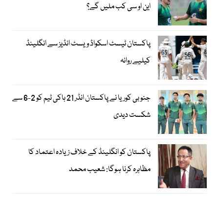
این او سی کب ملیں گے؟
پاکستان ٹیسٹ اسکواڈ ویسٹ انڈیز سے انگلینڈ
کیلیے روانہ
جنوبی کوریا نے پاکستان انڈر 21 ہاکی ٹیم کو 2-6 سے
شکست دیدی
پاکستان کو انگلینڈ کے خلاف زیادہ اعتماد کا
مظاہرہ کرنا ہوگا: شعیب محمد