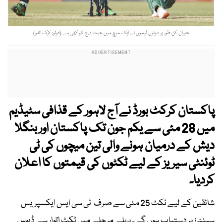
حیران کن طور پر دونوں ٹیموں نے ایک میچ میں جیت درج کررکھی ہے (فوٹو: کرک انفو)
پاکستان کرکٹ بورڈ نے آج لاہور کے قذافی سٹیڈیم
میں 28 مئی سے یکم جون تک پاکستان اور بنگلا
دیش کے درمیان ہونے والی تین میچوں کی ٹی
ٹوئنٹی سیریز کے لیے ٹکٹوں کی قیمتوں کا اعلان
کردیا۔
شائقین کے لیے ٹکٹ 25 مئی سے صرف ٹی سی ایس ایکسپریس
سینٹرز پر دستیاب ہوں گے۔ پہلے مرحلے میں ٹکٹ اتوار سے ڈیوس