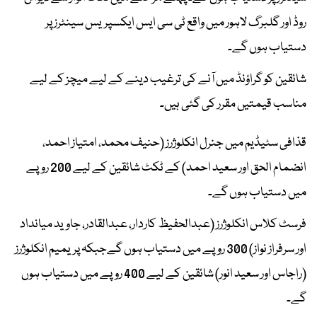
روڈ اور گلبرگ لاہور میں واقع ٹی سی ایس ایکسپریس سینٹرز پر
دستیاب ہوں گے۔
شائقین کو گراؤنڈ میں آنے کی ترغیب دینے کے لیے میچز کے لیے
مناسب قیمتیں مقرر کی گئی ہیں۔
قذافی سٹیڈیم میں جنرل انکلوژرز (حنیف محمد، امتیاز احمد،
انضمام الحق اور سعید احمد) کے ٹکٹ شائقین کے لیے 200 روپے
میں دستیاب ہوں گے۔
فرسٹ کلاس انکلوژرز (عبدالحفیظ کاردار، عبدالقادر، جاوید میانداد
اور سرفراز نواز) 300 روپے میں دستیاب ہوں گےجبکہ پریمیم انکلوژرز
(راجاس اور سعید انور) شائقین کے لیے 400 روپے میں دستیاب ہوں
گے۔