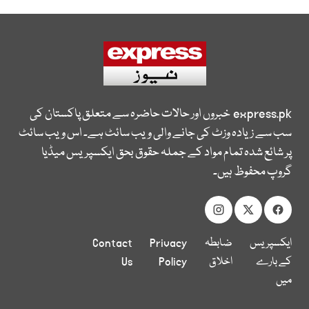
express.pk
خبروں اور حالات حاضرہ سے متعلق پاکستان کی
سب سے زیادہ وزٹ کی جانے والی ویب سائٹ ہے۔ اس ویب سائٹ
پر شائع شدہ تمام مواد کے جملہ حقوق بحق ایکسپریس میڈیا
گروپ محفوظ ہیں۔
ایکسپریس
ضابطہ
Privacy
Contact
کے بارے
اخلاق
Policy
Us
میں