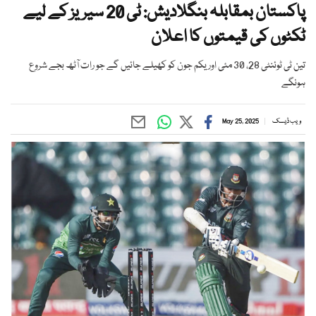
پاکستان بمقابلہ بنگلادیش: ٹی 20 سیریز کے لیے
ٹکٹوں کی قیمتوں کا اعلان
تین ٹی ٹوئنٹی 28، 30 مئی اور یکم جون کو کھیلے جائیں گے جو رات آٹھ بجے شروع
ہونگے
ویب ڈیسک
May 25, 2025