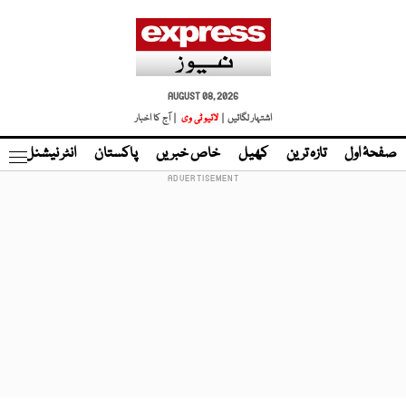
AUGUST 08, 2026
اشتہار لگائیں |
لائیو ٹی وی
| آج کا اخبار
صفحۂ اول
تازہ ترین
کھیل
خاص خبریں
پاکستان
انٹر نیشنل
ٹا