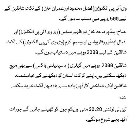
وی آئی پی انکلوژرز (فضل محمود اور عمران خان) کے ٹکٹ شائقین کے
لیے 500 روپے میں دستیاب ہوں گے۔
جناح اینڈ پر ماجد خان اور ظہیر عباس (وی وی آئی پی انکلوژرز) اور
اقبال اینڈ پر وقار یونس اور وسیم اکرم (وی وی آئی پی انکلوژرز) کے ٹکٹ
شائقین کے لیے 2000 روپے میں دستیاب ہوں گے۔
شائقین 2000 روپے میں گیلری ( ہاسپٹیلٹی باکس ) سے بھی میچ
دیکھ سکتے ہیں۔اپنے کرکٹ اسٹارز کو دیکھنے کے خواہشمند
شائقین ایک شناختی کارڈ پر زیادہ سے زیادہ چار ٹکٹ خرید سکتے
ہیں۔
تین ٹی ٹوئنٹی 28، 30 مئی اور یکم جون کو کھیلے جائیں گے جو رات
آٹھ بجے شروع ہونگے۔