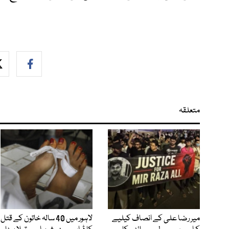
متعلقہ
میر رضا علی کے انصاف کیلیے
لاہور میں 40 سالہ خاتون کے قتل