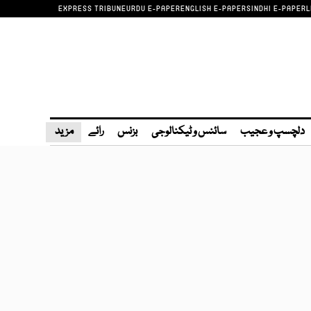
EXPRESS TRIBUNE
URDU E-PAPER
ENGLISH E-PAPER
SINDHI E-PAPER
L
دلچسپ و عجیب
سائنس و ٹیکنالوجی
بزنس
رائے
مزید