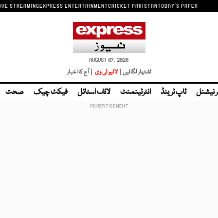
IVE STREAMING
EXPRESS ENTERTAINMENT
CRICKET PAKISTAN
TODAY'S PAPER
AUGUST 07, 2026
اشتہار لگائیں |
لائیو ٹی وی
| آج کا اخبار
ر نیشنل
ٹاپ ٹرینڈ
انٹرٹینمنٹ
لائف اسٹائل
فیکٹ چیک
صحت