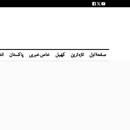
صفحۂ اول
تازہ ترین
کھیل
خاص خبریں
پاکستان
انٹ