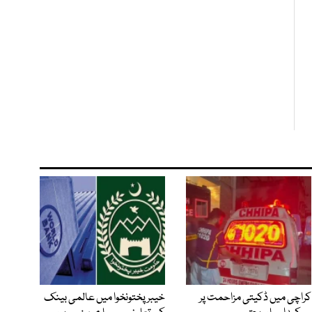
کراچی میں ڈکیتی مزاحمت پر
خیبرپختونخوا میں عالمی بینک