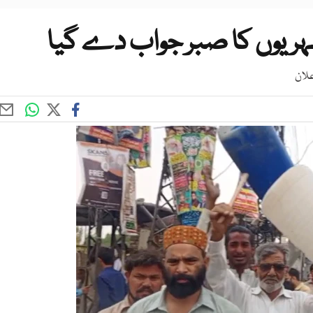
 شہریوں کا صبر جواب دے گیا
علان