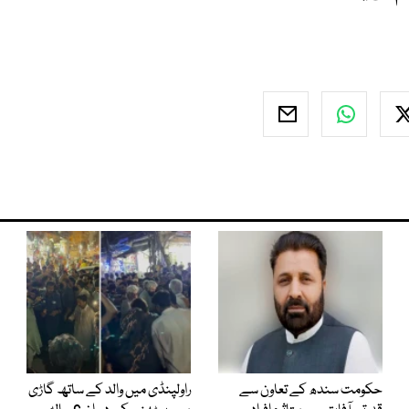
حکومت سندھ کے تعاون سے
راولپنڈی میں والد کے ساتھ گاڑی