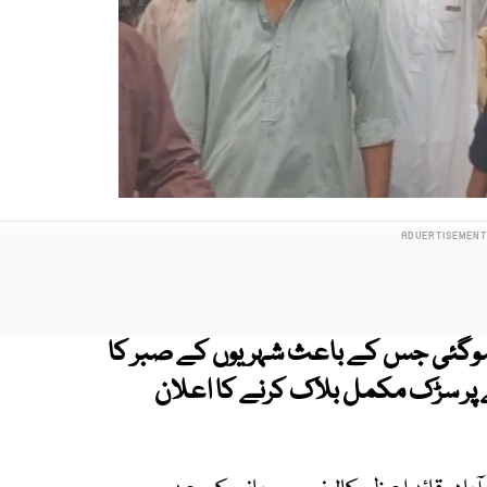
ل ہوگئی جس کے باعث شہریوں کے صبر کا
ملنے پر سڑک مکمل بلاک کرنے کا اعلان