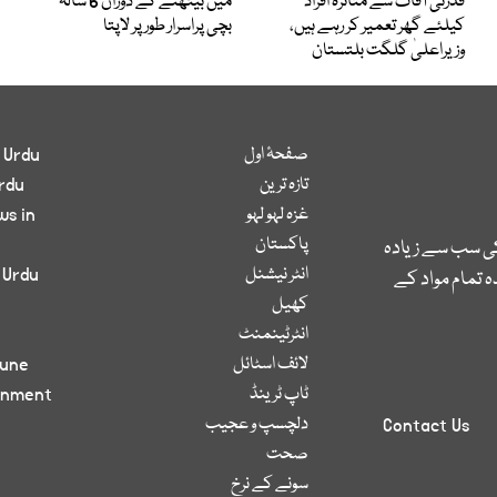
قدرتی آفات سے متاثرہ افراد
میں بیٹھنے کے دوران 6 سالہ
کیلئے گھر تعمیر کر رہے ہیں،
بچی پراسرار طور پر لاپتا
وزیراعلیٰ گلگت بلتستان
صفحۂ اول
 Urdu
تازہ ترین
rdu
غزہ لہو لہو
ws in
پاکستان
کی سب سے زیادہ
انٹر نیشنل
 Urdu
 تمام مواد کے
کھیل
انٹرٹینمنٹ
لائف اسٹائل
bune
ٹاپ ٹرینڈ
inment
دلچسپ و عجیب
Contact Us
صحت
سونے کے نرخ