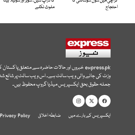
کراچی میں سول سوسائٹی کا
کا ڈراپ سین، شوہر اور سوتیلا بیٹا
احتجاج
ملوث نکلے
express.pk
خبروں اور حالات حاضرہ سے متعلق پاکستان 
وزٹ کی جانے والی ویب سائٹ ہے۔ اس ویب سائٹ پر شائع شدہ
جملہ حقوق بحق ایکسپریس میڈیا گروپ محفوظ ہیں۔
ایکسپریس کے بارے میں
ضابطہ اخلاق
Privacy Policy