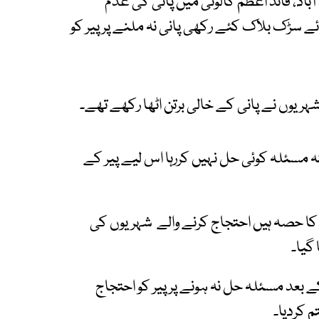
د، قائد اعظم کالونی میں پانی کی عدم
ے سڑک بلاک کئے رکھی پانی نہ ملنے پر پیر کو
ریوں نے پانی کے خالی برتن اٹھا رکھے تھے۔
یرینہ مسئلہ کوئی حل نہیں کررہا اس لیے پیر کے
 کا حصہ ہیں احتجاج کرنے والے شہریوں کی
گیا۔
 بعد مسئلہ حل نہ ہونے پر پیر کو احتجاج
 کردیا۔