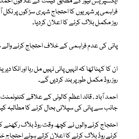
ایکسپریس نیوز کے مطابق کینٹ کے علاقوں احمد آبا
فراہمی پر شہریوں کا احتجاج شہری سڑکوں پر نکل آئ
روز مکمل بلاک کرنے کا اعلان کردیا۔
پانی کی عدم فراہمی کے خلاف احتجاج کرنے والے شہ
ان کا کہنا تھا کہ انہیں پانی نہیں مل رہا اور انکا د
روز روڈ مکمل طور پر بند کردیں گے۔
احمد آباد ، قائد اعظم کالونی کے علاقے کنٹونمنٹ
جانب سے پانی کی سپلائی بحال کرنے کا مطالبہ کیا 
احتجاج کرنے والوں نے کچھ وقت روڈ بلاک رکھنے کے
کرنے روڈ بلاک کرنے کا اعلان کرتے ہوئے احتجاج ختم