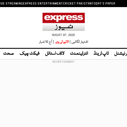
IVE STREAMING
EXPRESS ENTERTAINMENT
CRICKET PAKISTAN
TODAY'S PAPER
AUGUST 07, 2026
اشتہار لگائیں |
لائیو ٹی وی
| آج کا اخبار
ر نیشنل
ٹاپ ٹرینڈ
انٹرٹینمنٹ
لائف اسٹائل
فیکٹ چیک
صحت