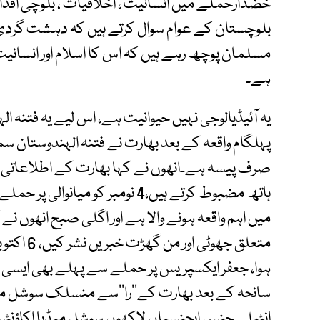
خضدارحملے میں انسانیت ، اخلاقیات ، بلوچی اقدار 
بلوچستان کے عوام سوال کرتے ہیں کہ دہشت گردی ک
مسلمان پوچھ رہے ہیں کہ اس کا اسلام اور انسانیت
ہے۔
یہ آئیڈیالوجی نہیں حیوانیت ہے، اس لیے یہ فتنہ ا
پہلگام واقعہ کے بعد بھارت نے فتنہ الہندوستان سم
صرف پیسہ ہے۔انھوں نے کہا بھارت کے اطلاعاتی ذرای
ہاتھ مضبوط کرتے ہیں،4 نومبر کو م
میں اہم واقعہ ہونے والا ہے اور اگلی صبح انھوں ن
ہوا، جعفر ایکسپریس پر حملے سے پہلے بھی ایسی 
سانحہ کے بعد بھارت کے’’را‘‘سے منسلک سوشل میڈیا 
انٹیلی جنس ایجنسیاں لاکھوں سوشل میڈیا اکاؤنٹس