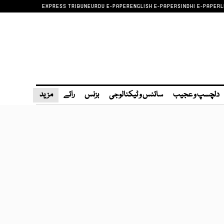
EXPRESS TRIBUNE
URDU E-PAPER
ENGLISH E-PAPER
SINDHI E-PAPER
L
دلچسپ و عجیب
سائنس و ٹیکنالوجی
بزنس
رائے
مزید