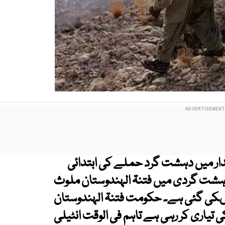
 میں دہشت گرد حملے کی ابتدائی
دہشت گردی میں فتنۃ الہندوستان ملوث
میںکی گئی ہے۔ حکومت فتنۃ الہندوستان
اری کر رہی ہے تاہم فی الوقت انٹیلی