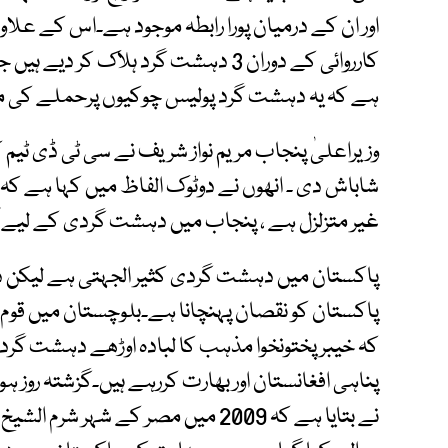
اور ان کے درمیان پورا رابطہ موجود ہے۔اس کے علا
ہے کہ یہ دہشت گرد پولیس چوکیوں پرحملے کی م
وزیراعلیٰ پنجاب مریم نواز شریف نے سی ٹی ڈی ٹیم
شاباش دی ۔ انھوں نے دوٹوک الفاظ میں کہا ہے ک
غیر متزلزل ہے ، پنجاب میں دہشت گردی کے لیے آن
پاکستان میں دہشت گردی کثیر الجہتی ہے لیکن 
پاکستان کو نقصان پہنچانا ہے۔بلوچستان میں قو
کہ خیبرپختونخوا مذہب کا لبادہ اوڑھے دہشت گر
پناہی افغانستان اور بھارت کررہے ہیں۔گزشتہ روز ہو
نے بتایا ہے کہ 2009 میں مصر کے شہر