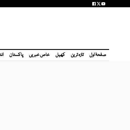
صفحۂ اول
تازہ ترین
کھیل
خاص خبریں
پاکستان
انٹ