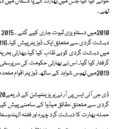
حوالے کیا گیا جس میں بھارت کے پاکستان میں 
تھے ۔
10
میں دہشت گردی کو بے نقاب کیا گیا۔بھارتی بحریہ
گرفتار کیا گیا۔ اس نے بھارتی حکومت کی سرپرستی 
2019میں ٹھوس شواہد کے ساتھ ڈوزیئر اقوام متحدہ میں پیش کیا گیا۔
حملہ بھارت کا دہشت گرد چہرہ اور فتنہ الہندوستان