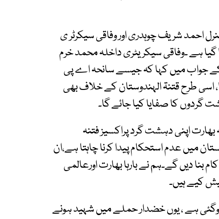
رل احمد شریف چوہدری اور وفاقی سیکرٹر ی
 گیا ہے ۔وفاقی سیکریٹری داخلہ محمد خرم
 کے جواب میں کہا کہ جیسے سانحہ اے پی
 اسی طرح قتنۃ الہندوستان کے خلاف بھی
ت گردوں کا صفایا کیا جائے گا۔
بھارت اپنی دہشت گرد پراکسیز فتنہ
ستان میں عدم استحکام پیدا کرنا چاہتا ہے،ان
کام بنا دیں گے۔ہم نے بارہا بھارت اورعالمی
یش کیے ہیں۔
وگئی ہے ، یوں خضدار حملے میں شہید ہونے