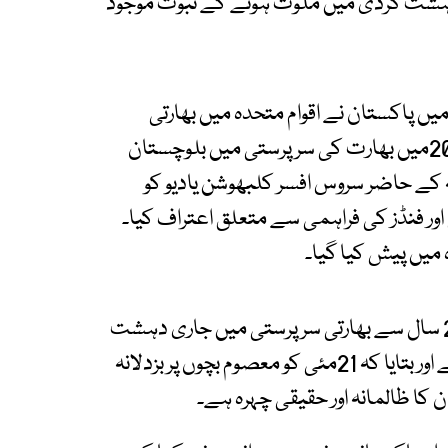
دہشت گردی میں ملوث ہونے کے ثبوت موجود
20میں دستاویزی ثبوت جاری کیے گئے ۔ 2015 میں پاکستان نے اقوام متحدہ میں بھارتی
دہشت گردی سے متعلق ایک ڈوزیئر پیش کیا۔2016میں بھارت کی سرپرستی میں بلوچستان
 کے حاضر سروس افسر کلبھوشن یادیو کو
اور فنڈز کی فراہمی سے متعلق اعتراف کیا۔
ڈی جی آئی ایس پی آر نے پریزینٹیشن کے ذریعے20 سال سے بھارتی سرپرستی میں جاری دہشت
گردی سے متعلق حقائق میڈیا کے سامنے پیش کیے اور بتایا کہ 21مئی کو معصوم بچوں پر بزدلانہ
 کا ظالمانہ اور حقیقی چہرہ ہے۔