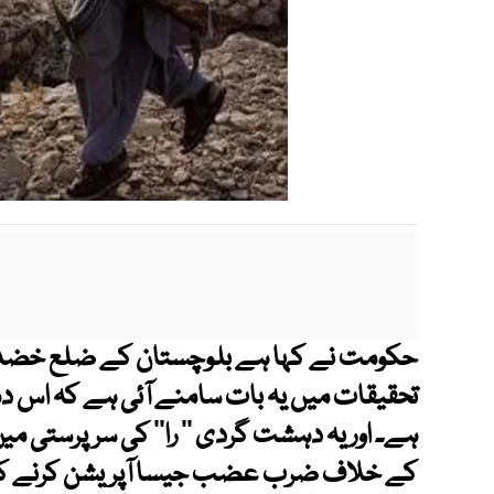
حکومت نے کہا ہے بلوچستان کے ضلع خضدار
تحقیقات میں یہ بات سامنے آئی ہے کہ اس 
ہے۔ اور یہ دہشت گردی ’’ را‘‘ کی سرپرستی 
کے خلاف ضرب عضب جیسا آپریشن کرنے کی تی