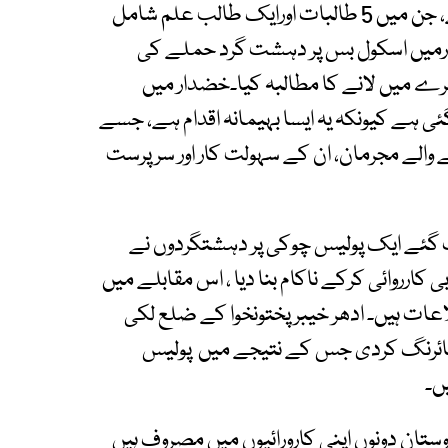
والے طلباء و طالبات کی تعداد 6 تک پہنچ گئی ہے، جن میں 5 طالبات اورایک طالب علم شامل
ارمیں اسکول بس پر دہشت گرد حملے کی
ے میں لانے کا مطالبہ کیا۔خضدار میں
ے کیونکہ یہ ایسا بہیمانہ اقدام ہے، جسے
کرنے والے مجرمان، ان کے سہولت کار اور سرپرست
ات گئے ایک پولیس چوکی پر دہشتگردوں نے
 کارروائی کرکے ناکام بنا دیا ، اس مقابلے میں
ت ہیں۔ ادھر خیبر پختونخوا کے ضلع لکی
پر فائرنگ کردی جس کے نتیجے میں پولیس
دوستان دونوں اپنی کارورائیوں میں مصروف ہیں