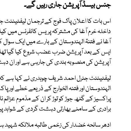
جنس بیسڈ آپریشن جاری رہیں گے۔
اس بات کا اعلان پاک فوج کے ترجمان لیفٹیننٹ جن
داخلہ خرم آغا کی مشترکہ پریس کانفرنس میں کیا
آغا نے فتنۃ الہندوستان کے بارے میں ایک سوال
ایس کے بعد آپریشن ضرب عضب شروع کیا گیا تھا،
آپریشن کی منصوبہ بندی کی جارہی ہے اور ان دہش
لیفٹیننٹ جنرل احمد شریف چوہدری نے کہا ہے کہ 
الہندوستان اور فتنہ الخوارج کے ذریعے خطے اور پاک
پراکسیز کے گٹھ جوڑ کو توڑ کر ان کے مذموم عزائم نا
برادری کے سامنے بھارتی دہشت گردی کے شواہد پ
ادھر سانحہ خضدار کی زخمی طالبہ ملائکہ شہید ہ