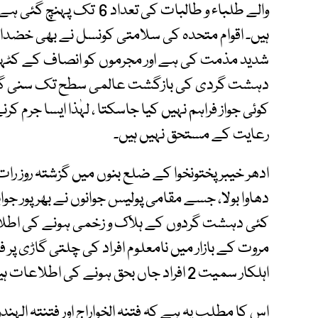
ہیں۔ اقوام متحدہ کی سلامتی کونسل نے بھی خضد
شدید مذمت کی ہے اور مجرموں کو انصاف کے کٹہر
دہشت گردی کی بازگشت عالمی سطح تک سنی گئی ہ
کوئی جواز فراہم نہیں کیا جاسکتا ، لہٰذا ایسا جرم 
رعایت کے مستحق نہیں ہیں۔
ادھر خیبرپختونخوا کے ضلع بنوں میں گزشتہ روز ر
دھاوا بولا، جسے مقامی پولیس جوانوں نے بھرپور جوابی
کئی دہشت گردوں کے ہلاک و زخمی ہونے کی اطلاعا
مروت کے بازار میں نامعلوم افراد کی چلتی گاڑی 
اہلکار سمیت 2 افراد جاں بحق ہونے کی اطلاعات ہیں۔
اس کا مطلب یہ ہے کہ فتنہ الخواراج اور فتنتہ الہن