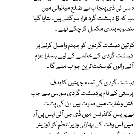
وہ سی ٹی ڈی پنجاب نے ضلع میانوالی میں
کارروائی کے دوران 3 دہشت گرد ہلاک کر دیے ہیں جب کہ 6 دہشت گرد فرار ہو گئے ہیں۔ بتایا گیا
نصوبہ بندی مکمل کر چکے تھے ۔
 کو تین دہشت گردوں کو جہنم واصل کرنے پر
ہ دہشت گردی کے خاتمے کے لیے ہمارا عزم
ے والوں کو سخت ترین جواب ملے گا ۔
دہشت گردی کی تمام جہتوں کا ہدف
م پرستی کے نام پردہشت گردی ہورہی ہے جب
د قتل وغارت میں ملوث ہیں۔ان کی پشت
نے پریس کانفرنس میں ڈی جی آئی ایس پی آر
 شرم الشیخ میں اس وقت کے بھارتی وزیراعظم کو ڈوزیئر