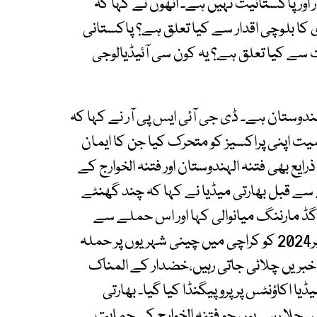
اور پاکستانیت نہیں ہے۔ انھوں نے کہا کہ
ا بلوچی اقدار سے کیا تعلق ہے؟ پاکستانی
 سے کیا تعلق ہے؟ یہ کون سی آئیڈیالوجی
لہندوستان ہے۔ ڈی جی آئی ایس پی آر نے کہا کہ
یت اپنی پراکسیز کو متحرک کیا جن کا ایمان
ع بھی فتنہ الہندوستان اور فتنہ الخوارج کے
یانوالی پر حملے سے قبل بھارتی میڈیا نے کہا کہ چند گھنٹے
ے گڈ مارننگ میانوالی کہا اور اس حملے سے
متعلق جھوٹی اور من گھڑت خبریں نشر کیں، 6 اکتوبر2024 کو کراچی میں چینی شہریوں پر حملہ
خبریں چلائی جاتی رہیں،خضدار کے المناک
اکاؤنٹس پر پروپیگنڈا کیا گیا۔ بھارتی
 چلا رہی ہیں جو فتنہ الخوارج کی حمایت