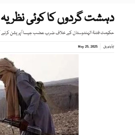
دہشت گردوں کا کوئی نظریہ ن
حکومت فتنۃ الہندوستان کے خلاف ضرب عضب جیسا آپریشن کرنے کی
ایڈیٹوریل
May 25, 2025