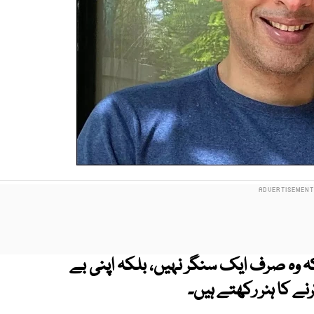
 کہ وہ صرف ایک سنگر نہیں، بلکہ اپنی بے
ے کا ہنر رکھتے ہیں۔