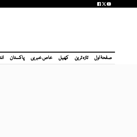
صفحۂ اول
تازہ ترین
کھیل
خاص خبریں
پاکستان
انٹ