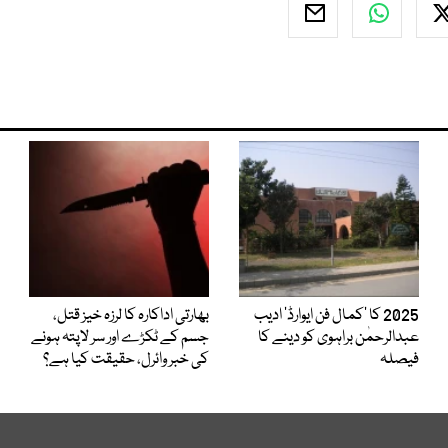
2025 کا ’کمال فن ایوارڈ‘ ادیب
بھارتی اداکارہ کا لرزہ خیز قتل،
عبدالرحمٰن براہوی کو دینے کا
جسم کے ٹکڑے اور سر لاپتہ ہونے
فیصلہ
کی خبر وائرل، حقیقت کیا ہے؟