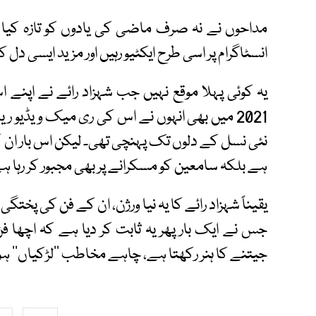
مداحوں نے نہ صرف ماضی کی یادوں کو تازہ کیا ب
انسٹاگرام پر اسی طرح ایکٹیو رہیں اور مزید ایسی دل کو
یہ کوئی پہلا موقع نہیں جب شہزاد رائے نے اپنے 
2021 میں بھی انہوں نے اس کی ری میک ویڈیو ری
نئی نسل کے دلوں تک پہنچی تھی۔ لیکن اس بار ان کا ط
ہے بلکہ سامعین کو مسکرانے پر بھی مجبور کر رہا ہ
یقیناً شہزاد رائے کا یہ نیا ورژن، ان کے فن کی پخت
جس نے ایک بار پھر یہ ثابت کر دیا ہے کہ اچھا فن
جیتنے کا ہنر رکھتا ہے، چاہے مخاطب ’’لڑکیاں‘‘ ہوں ی