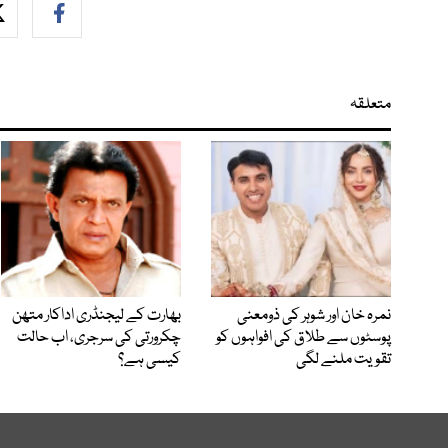
متعلقہ
نمرہ خان اور شوہر کی ذومعنی
بھارت کے لیجنڈری اداکار متھن
پوسٹوں سے طلاق کی افواہوں کو
چکرورتی کی سرجری، اب حالت
تقویت ملنے لگی
کیسی ہے؟