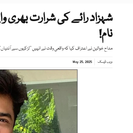
شہزاد رائے کی شرارت بھری واپ
نام!
مداح خواتین نے اعتراف کیا کہ واقعی وقت نے انہیں ’’لڑکیوں سے آنٹیاں‘‘ 
ویب ڈیسک
May 25, 2025