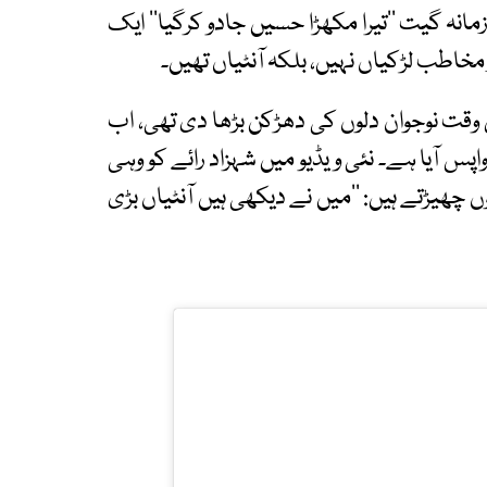
زمانہ گیت ’’تیرا مکھڑا حسیں جادو کرگیا‘‘ ایک
ر مخاطب لڑکیاں نہیں، بلکہ آنٹیاں تھیں۔
 اس وقت نوجوان دلوں کی دھڑکن بڑھا دی تھی، اب
س آیا ہے۔ نئی ویڈیو میں شہزاد رائے کو وہی
ں چھیڑتے ہیں: ’’میں نے دیکھی ہیں آنٹیاں بڑی