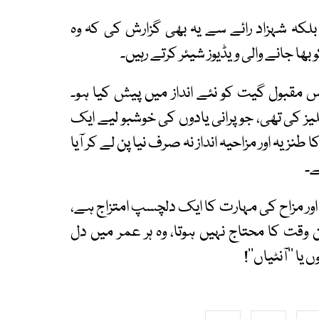
لکہ شہزاد رائے سے یہ بھی گزارش کی کہ وہ
 بھا جانے والی ویڈیوز شیئر کرتے رہیں۔
اس مقبول گیت کو نئے انداز میں پیش کیا ہو۔
لیز کی تھی، جو پرانی یادوں کی خوشبو لیے ایک
نزیہ اور مزاحیہ انداز نہ صرف نیا پن لے کر آیا
ے۔
گی اور مزاح کی مہارت کا ایک دلچسپ امتزاج ہے،
 وقت کا محتاج نہیں ہوتا، وہ ہر عمر میں دل
ا ’’آنٹیاں‘‘!