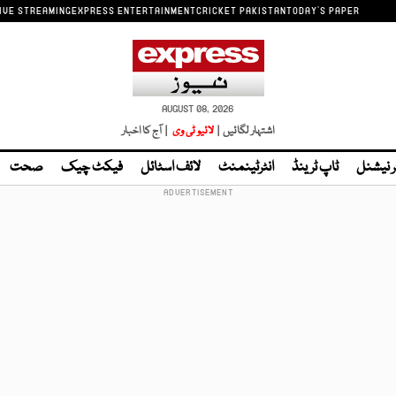
IVE STREAMING
EXPRESS ENTERTAINMENT
CRICKET PAKISTAN
TODAY'S PAPER
AUGUST 08, 2026
اشتہار لگائیں |
لائیو ٹی وی
| آج کا اخبار
ر نیشنل
ٹاپ ٹرینڈ
انٹرٹینمنٹ
لائف اسٹائل
فیکٹ چیک
صحت