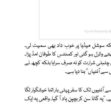
A post shared by S
لکہ سوشل میڈیا پر خوب داد بھی سمیٹ لی۔
ے وائرل ہو گئی اور کمنٹس کا طوفان امڈ پڑا۔
س چلبلی شرارت کو نہ صرف سراہا بلکہ کچھ نے
 سے آنٹیاں‘‘ بنا دیا ہے۔
آنٹیوں تک کا سفر پہلی بار اتنا خوشگوار لگا
’’یہ گانا سن کر بچپن یاد آ گیا، واقعی یہ ایک