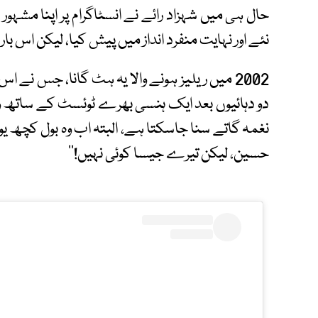
حال ہی میں شہزاد رائے نے انسٹاگرام پر اپنا مشہور 
نئے اور نہایت منفرد انداز میں پیش کیا، لیکن اس با
2002 میں ریلیز ہونے والا یہ ہٹ گانا، جس نے
دو دہائیوں بعد ایک ہنسی بھرے ٹوئسٹ کے ساتھ واپ
نغمہ گاتے سنا جاسکتا ہے، البتہ اب وہ بول کچھ یو
حسین، لیکن تیرے جیسا کوئی نہیں!‘‘