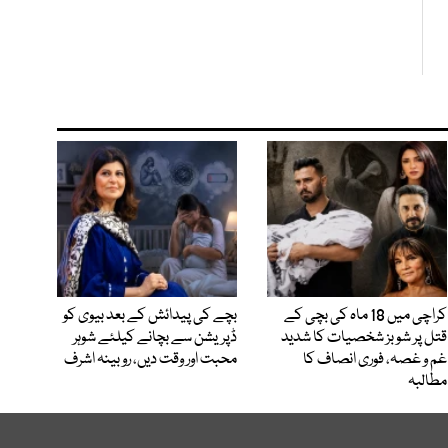
کراچی میں 18 ماہ کی بچی کے
بچے کی پیدائش کے بعد بیوی کو
قتل پر شوبز شخصیات کا شدید
ڈپریشن سے بچانے کیلئے شوہر
غم و غصہ، فوری انصاف کا
محبت اور وقت دیں، روبینہ اشرف
مطالبہ