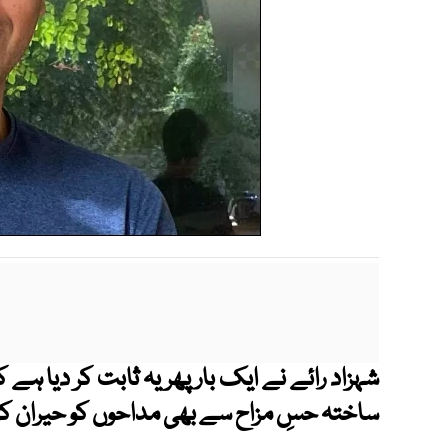
شہزاد رائے نے ایک بار پھر یہ ثابت کر دیا ہے
ساختہ حسِ مزاح سے بھی مداحوں کو حیران کرن