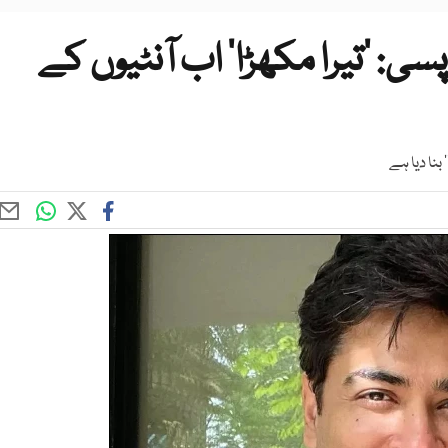
سی: ’تیرا مکھڑا‘ اب آنٹیوں کے
بنا دیا ہے