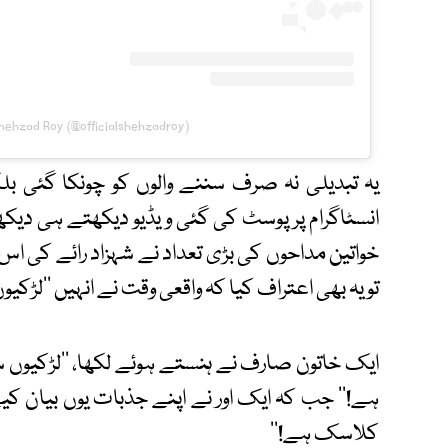
hehzad Roy (@officialshehzadroy)
یہ تبدیلی نہ صرف سننے والوں کو چونکا گئی ب
انسٹاگرام پر پوسٹ کی گئی ویڈیو دیکھتے ہی دیکھت
خواتین مداحوں کی بڑی تعداد نے شہزاد رائے کی ا
تو یہ بھی اعتراف کیا کہ واقعی وقت نے انہیں ’’لڑکیوں
ایک خاتون صارف نے ہنستے ہوئے لکھا، ’’لڑکیوں سے 
ہے!‘‘ جب کہ ایک اور نے اپنے جذبات یوں بیان کیے، 
کلاسک ہے!‘‘