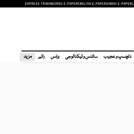
EXPRESS TRIBUNE
URDU E-PAPER
ENGLISH E-PAPER
SINDHI E-PAPER
L
دلچسپ و عجیب
سائنس و ٹیکنالوجی
بزنس
رائے
مزید