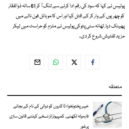
پولیس نے کہا کہ سود کی رقم ادا کرنے سے تنگ آ کر 61 سالہ ذوالفقار
کو چھریوں کے وار کر کے قتل کیا اور اس کا موبائل فون نالے میں
پھینک دیا، تھانہ سٹی پتوکی پولیس نے ملزم کو حراست میں لیکر
مزید تفتیش شروع کر دی۔
متعلقہ
خیبرپختونخوا؛ ڈاکٹروں کو دوائی کے نام کے بجائے
فارمولہ لکھنے، کمپیوٹرائز نسخے کیلئے قانون سازی
پرغور