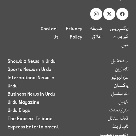
ایکسپریس
ضابطہ
Privacy
Contact
کے بارے
اخلاق
Policy
Us
میں
صفحۂ اول
Showbiz News in Urdu
تازہ ترین
Sports News in Urdu
غزہ لہو لہو
International News in
پاکستان
Urdu
انٹر نیشنل
Business News in Urdu
کھیل
Urdu Magazine
انٹرٹینمنٹ
Urdu Blogs
لائف اسٹائل
The Express Tribune
ٹاپ ٹرینڈ
Express Entertainment
دلچسپ و عجیب