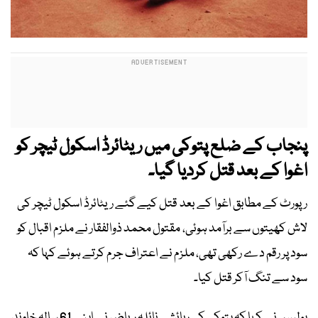
پنجاب کے ضلع پتوکی میں ریٹائرڈ اسکول ٹیچر کو
اغوا کے بعد قتل کردیا گیا۔
رپورٹ کے مطابق اغوا کے بعد قتل کیے گئے ریٹائرڈ اسکول ٹیچر کی
لاش کھیتوں سے برآمد ہوئی، مقتول محمد ذوالفقار نے ملزم اقبال کو
سود پر رقم دے رکھی تھی، ملزم نے اعتراف جرم کرتے ہوئے کہا کہ
سود سے تنگ آکر قتل کیا۔
پولیس نے کہا کہ پتوکی کی رہائشی نائلہ ریاض نے اپنے 61 سالہ خاوند