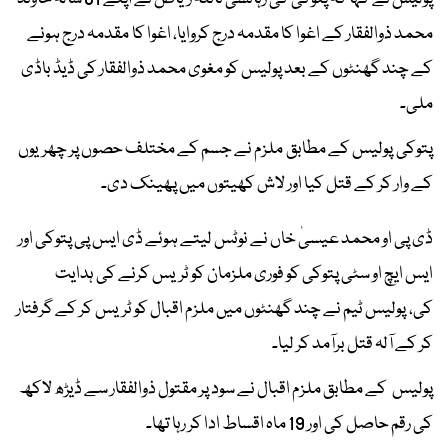
محمد ذوالفقار کے اغوا کا مقدمہ درج کروایا، اغوا کا مقدمہ درج ہونے
کے چند گھنٹوں کے بعد پولیس کو مغوی محمد ذوالفقار کی ڈیڈ باڈی
ملی۔
پتوکی پولیس کے مطابق ملزم نے جسم کے مختلف حصوں پر چھریوں
کے وار کر کے قتل کیا اور لاش کھیتوں میں پھینک دی۔
ڈی پی او محمد عیسیٰ خاں نے نوٹس لیتے ہوئے ڈی ایس پی پتوکی اور
ایس ایچ او سٹی پتوکی کو فوری ملزمان کو ٹریس کرنے کی ہدایت
کی، پولیس ٹیم نے چند گھنٹوں میں ملزم اقبال کو ٹریس کر کے گرفتار
کر کے آلہ قتل برآمد کر لیا۔
پولیس کے مطابق ملزم اقبال نے سود پر مقتول ذوالفقار سے ڈیڑھ لاکھ
کی رقم حاصل کی اور 19 ماہ اقساط ادا کر رہا تھا۔