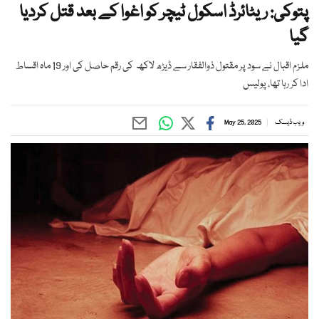
پتوکی: ریٹائرڈ اسکول ٹیچر کو اغوا کے بعد قتل کردیا
گیا
ملزم اقبال نے سود پر مقتول ذوالفقار سے ڈیڑھ لاکھ کی رقم حاصل کی اور 19 ماہ اقساط
ادا کر رہا تھا، پولیس
ویب ڈیسک
May 25, 2025