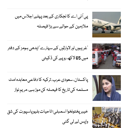
پی آئی اے کا نجکاری کے بعد پہلے اجلاس میں
ملازمین کے حوالے سے بڑا فیصلہ
’غریبوں اور لاوارثوں کے سہارے‘ ایدھی ہومز کے دفتر
میں 65 لاکھ روپے کی ڈکیتی
پاکستان، سعودی عرب، ترکیہ کا دفاعی معاہدہ امت
مسلمہ کی تاریخ کا فیصلہ کن موڑ ہے، مریم نواز
خیبرپختونخوا اسمبلی؛ تاحیات بلیو پاسپورٹ کی شق
واپس لے لی گئی