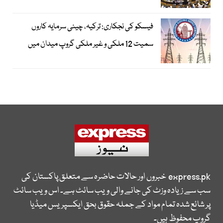
فیسکو کی نجکاری: ترکیہ، چینی سرمایہ کاروں
سمیت 12 ملکی و غیر ملکی گروپ میدان میں
express.pk
خبروں اور حالات حاضرہ سے متعلق پاکستان کی
سب سے زیادہ وزٹ کی جانے والی ویب سائٹ ہے۔ اس ویب سائٹ
پر شائع شدہ تمام مواد کے جملہ حقوق بحق ایکسپریس میڈیا
گروپ محفوظ ہیں۔