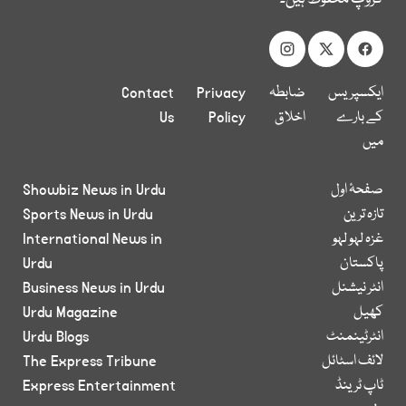
ایکسپریس
ضابطہ
Privacy
Contact
کے بارے
اخلاق
Policy
Us
میں
صفحۂ اول
Showbiz News in Urdu
تازہ ترین
Sports News in Urdu
غزہ لہو لہو
International News in
پاکستان
Urdu
انٹر نیشنل
Business News in Urdu
کھیل
Urdu Magazine
انٹرٹینمنٹ
Urdu Blogs
لائف اسٹائل
The Express Tribune
ٹاپ ٹرینڈ
Express Entertainment