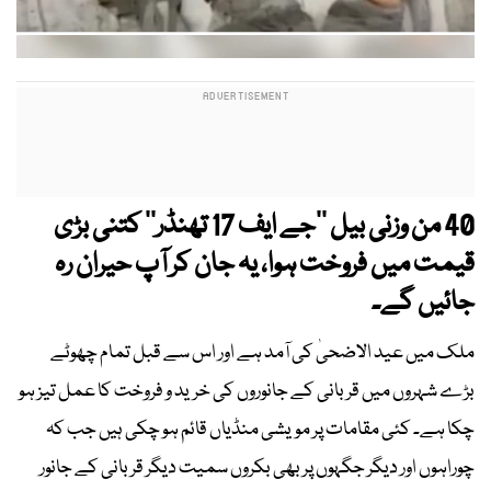
40 من وزنی بیل ’’جے ایف 17 تھنڈر‘‘ کتنی بڑی
قیمت میں فروخت ہوا، یہ جان کر آپ حیران رہ
جائیں گے۔
ملک میں عید الاضحیٰ کی آمد ہے اور اس سے قبل تمام چھوٹے
بڑے شہروں میں قربانی کے جانوروں کی خرید و فروخت کا عمل تیز ہو
چکا ہے۔ کئی مقامات پر مویشی منڈیاں قائم ہو چکی ہیں جب کہ
چوراہوں اور دیگر جگہوں پر بھی بکروں سمیت دیگر قربانی کے جانور