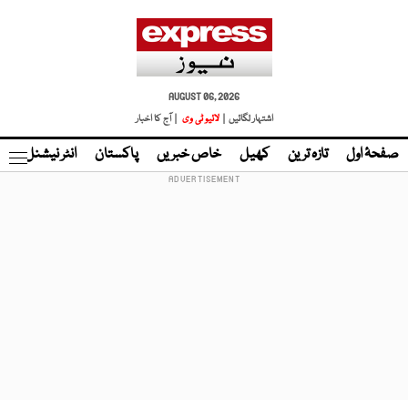
AUGUST 06, 2026
اشتہار لگائیں |
لائیو ٹی وی
| آج کا اخبار
صفحۂ اول
تازہ ترین
کھیل
خاص خبریں
پاکستان
انٹر نیشنل
ٹا