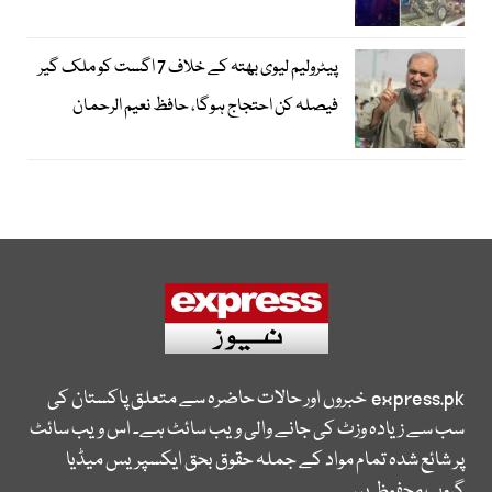
پیٹرولیم لیوی بھتہ کے خلاف 7 اگست کو ملک گیر
فیصلہ کن احتجاج ہوگا، حافظ نعیم الرحمان
express.pk
خبروں اور حالات حاضرہ سے متعلق پاکستان کی
سب سے زیادہ وزٹ کی جانے والی ویب سائٹ ہے۔ اس ویب سائٹ
پر شائع شدہ تمام مواد کے جملہ حقوق بحق ایکسپریس میڈیا
گروپ محفوظ ہیں۔