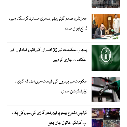
ججز تقرر، صدر کوئی بھی سمری مسترد کر سکتا ہے،
ذرائع ایوان صدر
پنجاب حکومت نے 32 افسران کے تقرر و تبادلوں کے
احکامات جاری کر دیے
حکومت نے پیٹرول کی قیمت میں اضافہ کردیا،
نوٹیفکیشن جاری
کراچی؛ شارع بھٹو پر تیز رفتار گاڑی کی سوزوکی پک
اپ کو ٹکر، خاتون جاں بحق