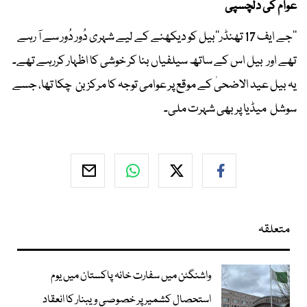
عوام کی دلچسپی
’’جے ایف 17 تھنڈر‘‘بیل کو دیکھنے کے لیے شہری دُور دُور سے آ رہے
تھے اور بیل اس کے ساتھ سیلفیاں بنا کر خوشی کا اظہار کررہے تھے۔
یہ بیل عید الاضحیٰ کے موقع پر عوامی توجہ کا مرکز بن چکا تھا، جسے
سوشل میڈیا پر بھی شہرت ملی۔
متعلقہ
واشنگٹن میں سفارت خانہ پاکستان میں یوم
استحصال کشمیر پر خصوصی ویبنار کا انعقاد