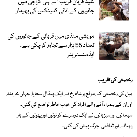
عید قربان قریب آتے ہی کراچی میں
جانوروں کے اتائی کلینکس کی بھرمار
مویشی منڈی میں قربانی کے جانوروں کی
تعداد 55 ہزار سے تجاوز کرچکی ہے،
ایڈمنسٹریٹر
رخصتی کی تقریب
بیل کی رخصتی کے موقع پر شاہ رخ نے ایک پنڈال سجایا، جہاں خریدار
اور ان کے ہمراہ آنے والے افراد کی خوب خاطر تواضع کی گئی۔
مہمانوں اور میزبانوں نے ایک دوسرے کو نوٹوں اور پھولوں کے ہار
پہنائے اور ثقافتی اجرک پیش کی گئی۔