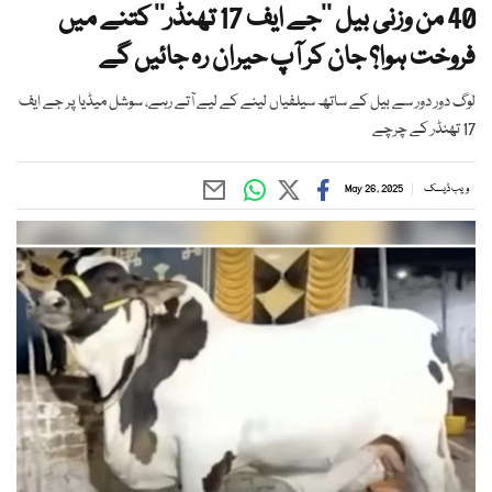
40 من وزنی بیل ’’جے ایف 17 تھنڈر‘‘ کتنے میں
فروخت ہوا؟ جان کر آپ حیران رہ جائیں گے
لوگ دور دور سے بیل کے ساتھ سیلفیاں لینے کے لیے آتے رہے، سوشل میڈیا پر جے ایف
17 تھنڈر کے چرچے
ویب ڈیسک
May 26, 2025