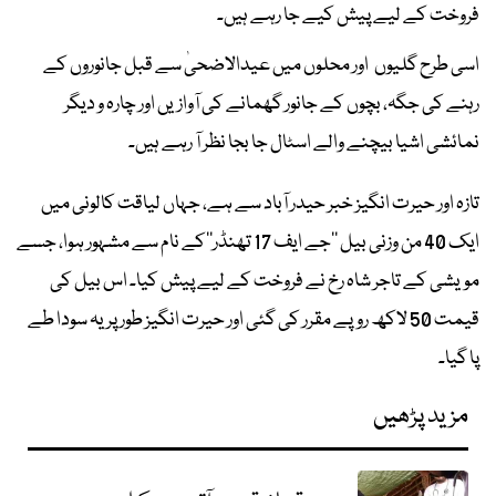
فروخت کے لیے پیش کیے جا رہے ہیں۔
اسی طرح گلیوں اور محلوں میں عیدالاضحیٰ سے قبل جانوروں کے
رہنے کی جگہ، بچوں کے جانور گھمانے کی آوازیں اور چارہ و دیگر
نمائشی اشیا بیچنے والے اسٹال جا بجا نظر آ رہے ہیں۔
تازہ اور حیرت انگیز خبر حیدر آباد سے ہے، جہاں لیاقت کالونی میں
ایک 40 من وزنی بیل ’’جے ایف 17 تھنڈر‘‘کے نام سے مشہور ہوا، جسے
مویشی کے تاجر شاہ رخ نے فروخت کے لیے پیش کیا۔ اس بیل کی
قیمت 50 لاکھ روپے مقرر کی گئی اور حیرت انگیز طور پر یہ سودا طے
پا گیا۔
مزید پڑھیں