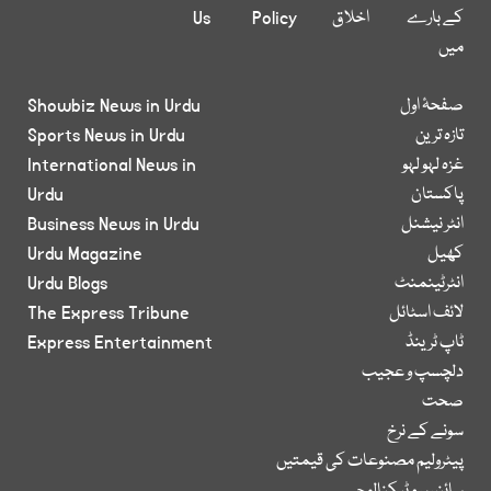
کے بارے
اخلاق
Policy
Us
میں
صفحۂ اول
Showbiz News in Urdu
تازہ ترین
Sports News in Urdu
غزہ لہو لہو
International News in
پاکستان
Urdu
انٹر نیشنل
Business News in Urdu
کھیل
Urdu Magazine
انٹرٹینمنٹ
Urdu Blogs
لائف اسٹائل
The Express Tribune
ٹاپ ٹرینڈ
Express Entertainment
دلچسپ و عجیب
صحت
سونے کے نرخ
پیٹرولیم مصنوعات کی قیمتیں