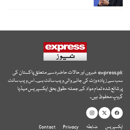
express.pk
خبروں اور حالات حاضرہ سے متعلق پاکستان کی
سب سے زیادہ وزٹ کی جانے والی ویب سائٹ ہے۔ اس ویب سائٹ
پر شائع شدہ تمام مواد کے جملہ حقوق بحق ایکسپریس میڈیا
گروپ محفوظ ہیں۔
ایکسپریس
ضابطہ
Privacy
Contact