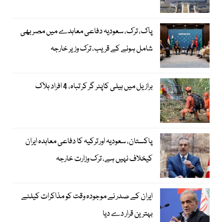
پاک، ترک، سعودیہ دفاعی معاہدے میں مصر بھی
شامل ہونے کے قریب، ترک وزیر خارجہ
برازیل میں ہیلی کاپٹر گر کر تباہ، 4 افراد ہلاک
پاکستان، سعودیہ اور ترکیہ کا دفاعی معاہدہ ایران
کیخلاف نہیں ہے، ترک وزارت خارجہ
ایران کے صدر نے موجودہ وقت کو مذاکرات کیلئے
بہترین قرار دے دیا