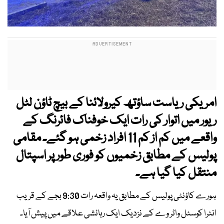
امریکی ریاست ساؤتھ کیرولائنا کے بیچ ٹاؤن لٹل
ریور میں اتوار کی رات ایک خوفناک فائرنگ کے
واقعے میں کم از کم 11 افراد زخمی ہو گئے۔ مقامی
پولیس کے مطابق زخمیوں کو فوری طور پر اسپتال
منتقل کیا گیا ہے۔
ہورے کاؤنٹی پولیس کے مطابق یہ واقعہ رات 9:30 بجے کے قریب
انٹرا کوسٹل واٹر وے کے نزدیک ایک رہائشی علاقے میں پیش آیا۔