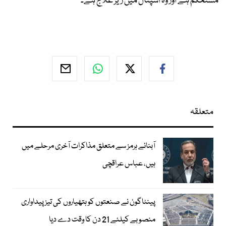
مستحکم ہے اور وہ اسپتال میں زیر علاج ہے۔
متعلقہ
آبنائے ہرمز سے متعلق مذاکرات آخری مرحلے میں
ہیں، عباس عراقچی
پینٹاگون نے صنعتوں کو ہتھیاروں کی تیز پیداواری
منصوبے کیلئے 21 دن کا وقت دے دیا