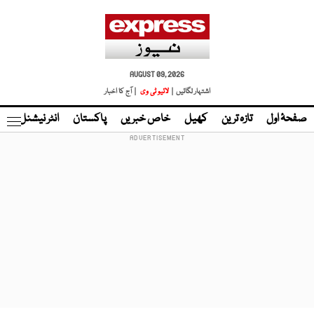
AUGUST 09, 2026
اشتہار لگائیں |
لائیو ٹی وی
| آج کا اخبار
صفحۂ اول
تازہ ترین
کھیل
خاص خبریں
پاکستان
انٹر نیشنل
ٹا