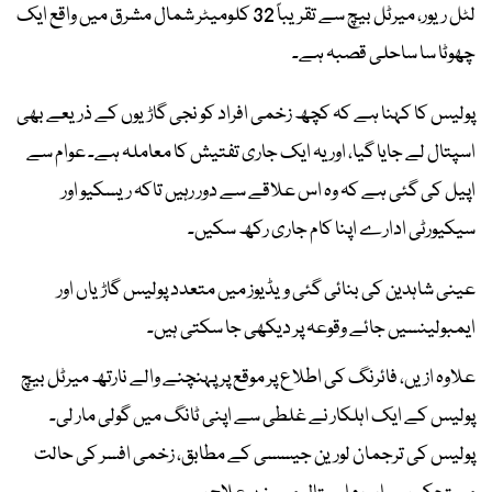
لٹل ریور، میرٹل بیچ سے تقریباً 32 کلومیٹر شمال مشرق میں واقع ایک
چھوٹا سا ساحلی قصبہ ہے۔
پولیس کا کہنا ہے کہ کچھ زخمی افراد کو نجی گاڑیوں کے ذریعے بھی
اسپتال لے جایا گیا، اور یہ ایک جاری تفتیش کا معاملہ ہے۔ عوام سے
اپیل کی گئی ہے کہ وہ اس علاقے سے دور رہیں تاکہ ریسکیو اور
سیکیورٹی ادارے اپنا کام جاری رکھ سکیں۔
عینی شاہدین کی بنائی گئی ویڈیوز میں متعدد پولیس گاڑیاں اور
ایمبولینسیں جائے وقوعہ پر دیکھی جا سکتی ہیں۔
علاوہ ازیں، فائرنگ کی اطلاع پر موقع پر پہنچنے والے نارتھ میرٹل بیچ
پولیس کے ایک اہلکار نے غلطی سے اپنی ٹانگ میں گولی مار لی۔
پولیس کی ترجمان لورین جیسسی کے مطابق، زخمی افسر کی حالت