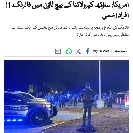
امریکا: ساؤتھ کیرولائنا کے بیچ ٹاؤن میں فائرنگ، 11
افراد زخمی
فائرنگ کی اطلاع پر موقع پر پہنچنے والے نارتھ میرٹل بیچ پولیس کے ایک اہلکار نے
غلطی سے اپنی ٹانگ میں گولی مار لی
ویب ڈیسک
May 26, 2025