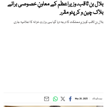
بلال بن ثاقب، وزیراعظم کے معاونِ خصوصی برائے
بلاک چین و کرپٹو مقرر
بلال بن ثاقب کو وزیرِ مملکت کا درجہ دیا گیا ہے، وزارت خزانہ کا اعلامیہ جاری
ویب ڈیسک
May 26, 2025