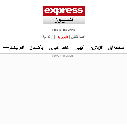
AUGUST 06, 2026
اشتہار لگائیں |
لائیو ٹی وی
| آج کا اخبار
صفحۂ اول
تازہ ترین
کھیل
خاص خبریں
پاکستان
انٹر نیشنل
ٹا