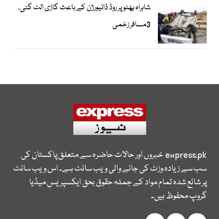
شاہراہ بھٹو پر روڈ ڈائیورژن کے باعث گاڑی الٹ گئی،
3مسافر زخمی
express.pk
خبروں اور حالات حاضرہ سے متعلق پاکستان کی
سب سے زیادہ وزٹ کی جانے والی ویب سائٹ ہے۔ اس ویب سائٹ
پر شائع شدہ تمام مواد کے جملہ حقوق بحق ایکسپریس میڈیا
گروپ محفوظ ہیں۔