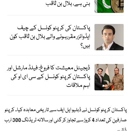
بنی ہے، بلال بن ثاقب
پاکستان کی کرپٹو کونسل کے چیف
ایڈوائزر مقررہونے والے بلال بن ثاقب کون
ہیں؟
ڈیجیٹل معیشت کا فروغ: فیلڈ مارشل اور
پاکستان کرپٹو کونسل کے سی ای او کی
اہم ملاقات
پاکستان کرپٹو کونسل نے ڈبلیو ایل ایف سے تاریخی معاہدہ کیا۔ کرپٹو
صارفین کی تعداد 4 کروڑ سے تجاوز کر گئی اور سالانہ ٹریڈنگ 300 ارب
ڈالر ہے۔