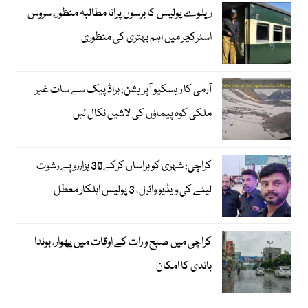
ریلوے پولیس کا برسوں پرانا مطالبہ منظور، سروس
اسٹرکچر میں اہم بہتری کی منظوری
آرمی کا ریسکیو آپریشن: براڈ پیک سے سات غیر
ملکی کوہ پیماؤں کی لاشیں نکال لیں
کراچی: شہری کو ہراساں کرکے30 ہزارروپے رشوت
لینے کی ویڈیو وائرل، 3 پولیس اہلکار معطل
کراچی میں صبح و رات کے اوقات میں پھوار، بوندا
باندی کا امکان