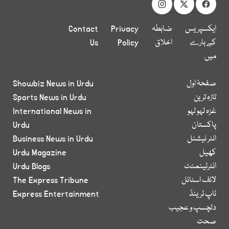
ایکسپریس
ضابطہ
Privacy
Contact
کے بارے
اخلاق
Policy
Us
میں
صفحۂ اول
Showbiz News in Urdu
تازہ ترین
Sports News in Urdu
غزہ لہو لہو
International News in
پاکستان
Urdu
انٹر نیشنل
Business News in Urdu
کھیل
Urdu Magazine
انٹرٹینمنٹ
Urdu Blogs
لائف اسٹائل
The Express Tribune
ٹاپ ٹرینڈ
Express Entertainment
دلچسپ و عجیب
صحت