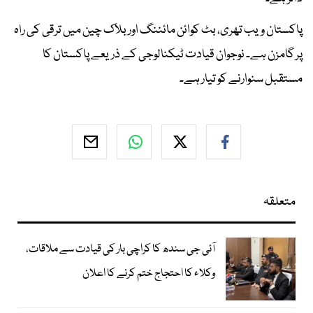
پاکستان ویب تھری، بٹ کوائن مائننگ اور بلاک چین میں ترقی کی راہ
پر گامزن ہے۔ نوجوان قیادت ٹیکنالوجی کے ذریعے پاکستان کا
مستقبل سنوارنے کو تیار ہے۔
متعلقہ
آئی جی سندھ کا کراچی بار کی قیادت سے ملاقات،
وکلاء کا احتجاج ختم کرنے کا اعلان