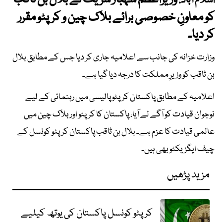
وزیراعظم شہباز شریف نے بلال بن ثاقب
اسلام آباد:
کو معاونِ خصوصی برائے بلاک چین و کرپٹو مقرر
کر دیا۔
وزارت خزانہ کی جانب سے اعلامیہ جاری کر دیا جس کے مطابق بلال
بن ثاقب کو وزیرِ مملکت کا درجہ دیا گیا ہے۔
اعلامیہ کے مطابق پاکستان کرپٹو پالیسی میں رہنمائی کے لیے
نوجوان قیادت کو آگے لے آیا، پاکستان کا کرپٹو اور بلاک چین میں
عالمی قیادت کا عزم ہے۔ بلال بن ثاقب پاکستان کرپٹو کونسل کے
چیف ایگزیکٹو بھی ہیں۔
مزید پڑھیں
کرپٹو کونسل پاکستان کی یوتھ کیلیے