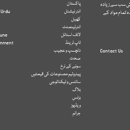
پاکستان
کی سب سے زیادہ
انٹر نیشنل
 Urdu
 تمام مواد کے
کھیل
انٹرٹینمنٹ
لائف اسٹائل
bune
ٹاپ ٹرینڈ
inment
دلچسپ و عجیب
Contact Us
صحت
سونے کے نرخ
پیٹرولیم مصنوعات کی قیمتیں
سائنس و ٹیکنالوجی
بلاگ
بزنس
ویڈیوز
جرائم