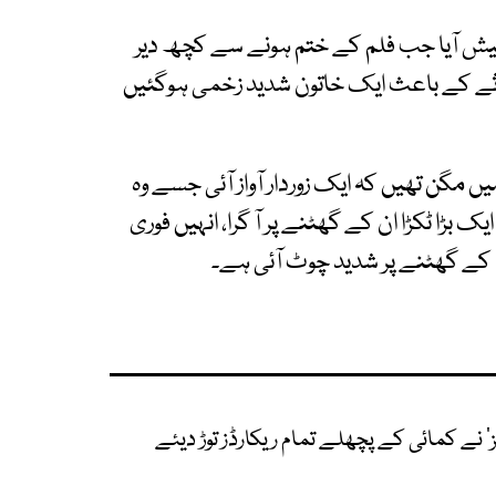
یش آیا جب فلم کے ختم ہونے سے کچھ دیر
ثے کے باعث ایک خاتون شدید زخمی ہوگئیں
یں مگن تھیں کہ ایک زوردار آواز آئی جسے وہ
بڑا ٹکڑا ان کے گھٹنے پر آ گرا، انہیں فوری
ان کے گھٹنے پر شدید چوٹ آئی ہے۔
نز‘ نے کمائی کے پچھلے تمام ریکارڈز توڑ دیئے