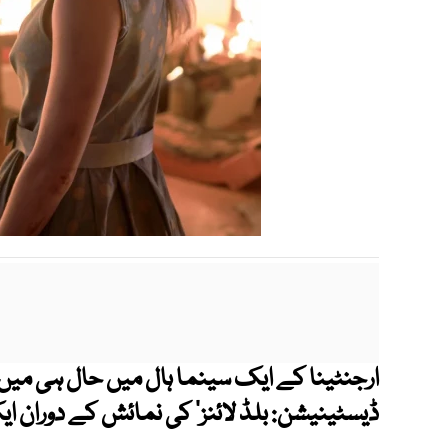
ارجنٹینا کے ایک سینما ہال میں حال ہی میں ری
ڈیسٹینیشن: بلڈ لائنز‘ کی نمائش کے دوران ا