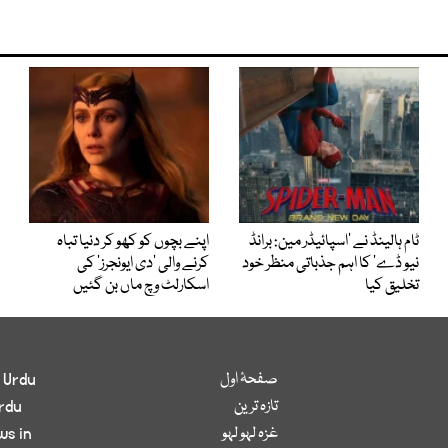
ٹام ہالینڈ نے ’اسپائیڈر مین: برانڈ
اپنے بچوں کو کھو کر دنیا تباہ
نیو ڈے‘ کا اہم جذباتی منظر خود
کرنے والی ’دی ایونجرز‘ کی
تخلیق کیا
اسکارلٹ وچ ماں بن گئیں
صفحۂ اول
 Urdu
تازہ ترین
rdu
غزہ لہو لہو
ws in