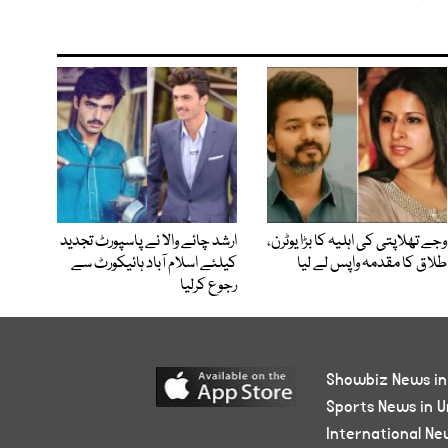
وجے تھلاپتی کی اہلیہ کا بڑا یوٹرن،
ارشد چائے والا نے پاسپورٹ تجدید
طلاق کا مقدمہ واپس لے لیا
کیلئے اسلام آباد ہائیکورٹ سے
رجوع کرلیا
Showbiz News in
Sports News in U
International Ne