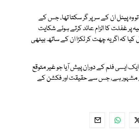
 تو وہ پینل ان کے سر پر گر سکتا تھا، جس کے
ہ پر غفلت کا الزام عائد کرتے ہوئے شکایت
ل کیا کہ اگر یہ چھت کر ٹکڑا ان کے ساتھ بیٹھی
ہ ایک ایسی فلم کے دوران پیش آیا جو غیر متوقع
لیے مشہور ہے، جس سے حقیقت اور فکشن کے