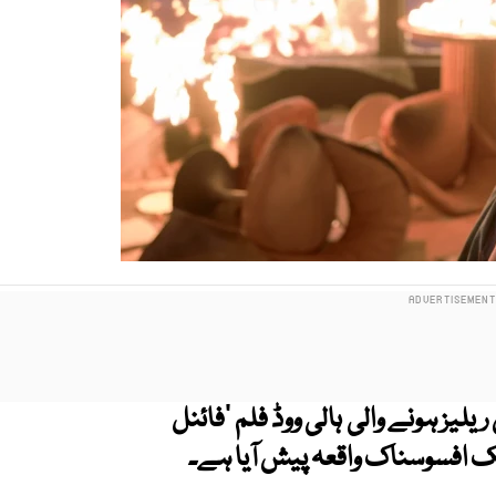
لیز ہونے والی ہالی ووڈ فلم ’فائنل
یک افسوسناک واقعہ پیش آیا ہے۔