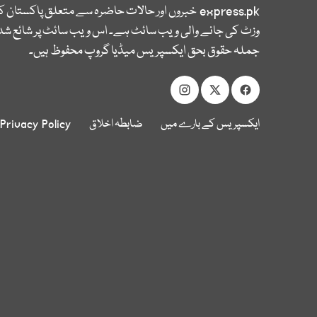
express.pk
خبروں اور حالات حاضرہ سے متعلق پاکستان 
وزٹ کی جانے والی ویب سائٹ ہے۔ اس ویب سائٹ پر شائع شدہ
جملہ حقوق بحق ایکسپریس میڈیا گروپ محفوظ ہیں۔
ایکسپریس کے بارے میں
ضابطہ اخلاق
Privacy Policy