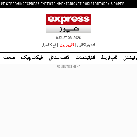
IVE STREAMING
EXPRESS ENTERTAINMENT
CRICKET PAKISTAN
TODAY'S PAPER
AUGUST 08, 2026
اشتہار لگائیں |
لائیو ٹی وی
| آج کا اخبار
ر نیشنل
ٹاپ ٹرینڈ
انٹرٹینمنٹ
لائف اسٹائل
فیکٹ چیک
صحت