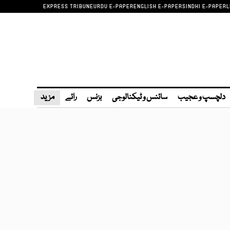
EXPRESS TRIBUNE
URDU E-PAPER
ENGLISH E-PAPER
SINDHI E-PAPER
L
دلچسپ و عجیب
سائنس و ٹیکنالوجی
بزنس
رائے
مزید