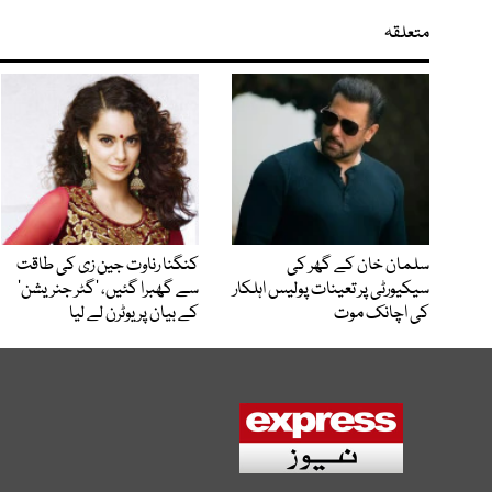
متعلقہ
سلمان خان کے گھر کی
کنگنا رناوت جین زی کی طاقت
سیکیورٹی پر تعینات پولیس اہلکار
سے گھبرا گئیں، ’گٹر جنریشن‘
کی اچانک موت
کے بیان پر یوٹرن لے لیا