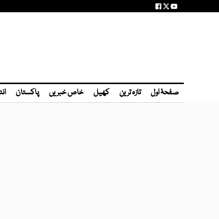
صفحۂ اول
تازہ ترین
کھیل
خاص خبریں
پاکستان
انٹ