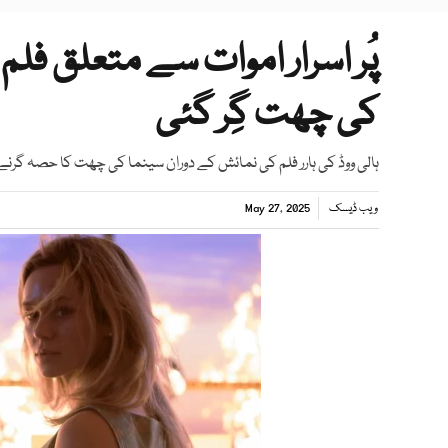
پُر اسرار اموات سے متعلق فل
کی چھت گِر گئی
ہالی ووڈ کی ہارر فلم کی نمائش کے دوران سینما کی چھت کا حصہ گرن
ویب ڈیسک
May 27, 2025