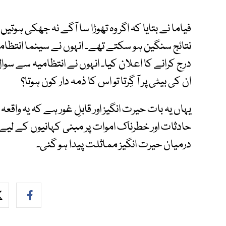
فیاما نے بتایا کہ اگر وہ تھوڑا سا آگے نہ جھکی ہوتیں
نتائج سنگین ہو سکتے تھے۔ انہوں نے سینما انتظامی
درج کرانے کا اعلان کیا۔ انہوں نے انتظامیہ سے سوا
ان کی بیٹی پر آ گِرتا تو اس کا ذمہ دار کون ہوتا؟
یہاں یہ بات حیرت انگیز اور قابلِ غور ہے کہ یہ واقع
حادثات اور خطرناک اموات پر مبنی کہانیوں کے 
درمیان حیرت انگیز مماثلت پیدا ہو گئی۔