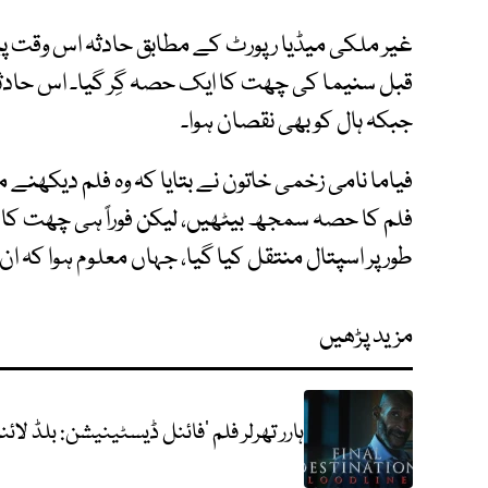
غیر ملکی میڈیا رپورٹ کے مطابق حادثہ اس وقت پ
قبل سنیما کی چھت کا ایک حصہ گِر گیا۔ اس حاد
جبکہ ہال کو بھی نقصان ہوا۔
فیاما نامی زخمی خاتون نے بتایا کہ وہ فلم دیکھنے م
فلم کا حصہ سمجھ بیٹھیں، لیکن فوراً ہی چھت کا ایک 
طور پر اسپتال منتقل کیا گیا، جہاں معلوم ہوا کہ 
مزید پڑھیں
ہارر تھرلر فلم ’فائنل ڈیسٹینیشن: بلڈ لائ