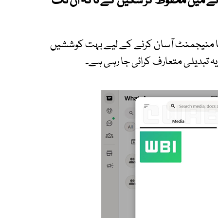
انے میں محفوظ کر سکیں گے تاکہ ان تک
ڈیا منیجمنٹ آسان کرنے کے لیے بہت کوششیں
ہ تبدیلی متعارف کرائی جا رہی ہے۔