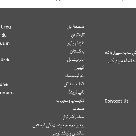
صفحۂ اول
 Urdu
تازہ ترین
rdu
غزہ لہو لہو
ws in
پاکستان
کی سب سے زیادہ
انٹر نیشنل
 Urdu
 تمام مواد کے
کھیل
انٹرٹینمنٹ
لائف اسٹائل
bune
ٹاپ ٹرینڈ
inment
دلچسپ و عجیب
Contact Us
صحت
سونے کے نرخ
پیٹرولیم مصنوعات کی قیمتیں
سائنس و ٹیکنالوجی