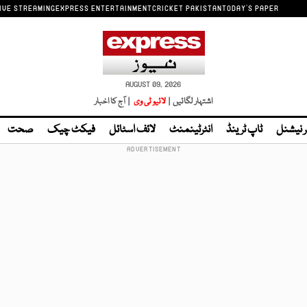
IVE STREAMING
EXPRESS ENTERTAINMENT
CRICKET PAKISTAN
TODAY'S PAPER
AUGUST 09, 2026
اشتہار لگائیں |
لائیو ٹی وی
| آج کا اخبار
ر نیشنل
ٹاپ ٹرینڈ
انٹرٹینمنٹ
لائف اسٹائل
فیکٹ چیک
صحت