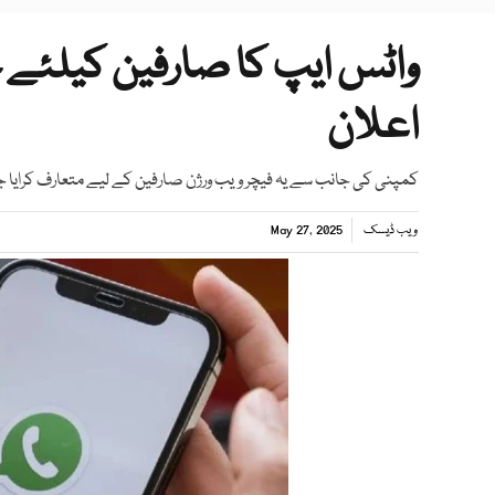
واٹس ایپ کا صارفین کیلئے ج
اعلان
کمپنی کی جانب سے یہ فیچر ویب ورژن صارفین کے لیے متعارف کرایا ج
ویب ڈیسک
May 27, 2025