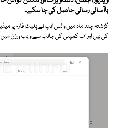
ویڈیوز، جفس، دستاویزات اور لنکس کو اس خ
باآسانی رسائی حاصل کی جا سکے۔
گزشتہ چند ماہ میں واٹس ایپ نے پلیٹ فارم پر می
کی ہیں اور اب کمپنی کی جانب سے ویب ورژن میں ی