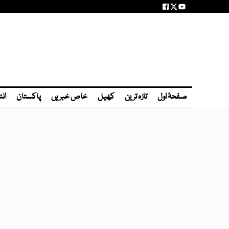
صفحۂ اول
تازہ ترین
کھیل
خاص خبریں
پاکستان
انٹ