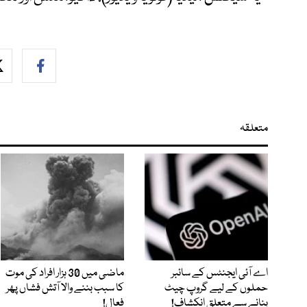
متعلقہ
اے آئی ایجنٹس کے سائبر
ماضی میں 30 ہزار افراد کی موت
حملوں کے لیے گروپ چیٹ
کا سبب بننے والا آتش فشاں پھر
بنانے سے متعلق انکشاف!
فعال!