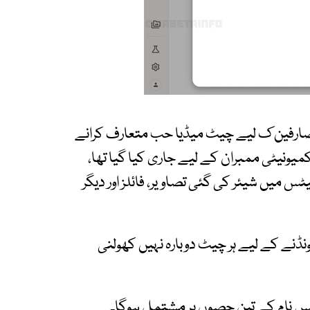
ب صارفین ک لیے چیٹ میڈیا حب متعارف کرانے
کمیونیٹی ممبران کے لیے جاری کیا گیا تھا،
 میں شیئر کی گئی تصاویر، فائلز اور دیگر
نڈنے کے لیے ہر چیٹ دوبارہ نہیں کھولنی
لنکس نام کے تین حصوں پر مشتمل ہوگا۔