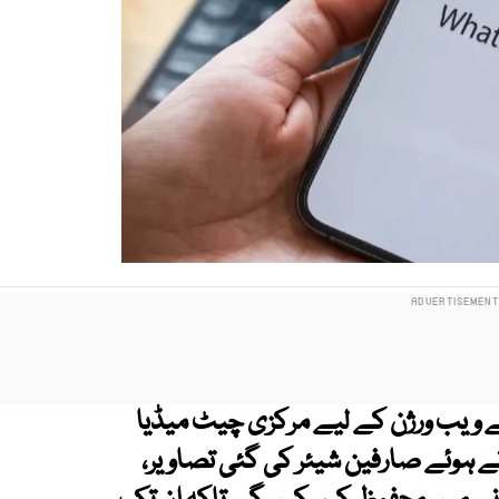
 ویب ورژن کے لیے مرکزی چیٹ میڈیا
تے ہوئے صارفین شیئر کی گئی تصاویر،