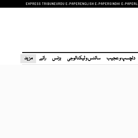
EXPRESS TRIBUNE
URDU E-PAPER
ENGLISH E-PAPER
SINDHI E-PAPER
L
دلچسپ و عجیب
سائنس و ٹیکنالوجی
بزنس
رائے
مزید