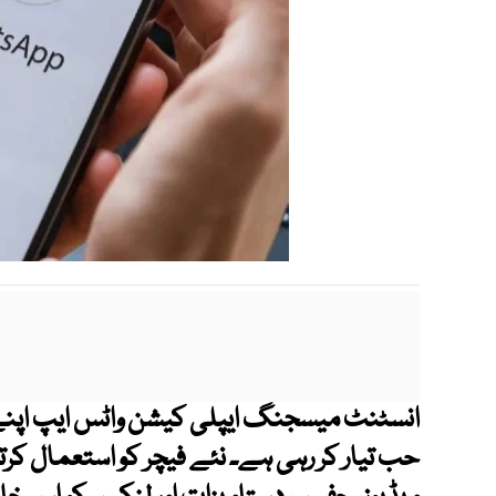
انسٹنٹ میسجنگ ایپلی کیشن واٹس ایپ اپنے
حب تیار کر رہی ہے۔ نئے فیچر کو استعمال کر