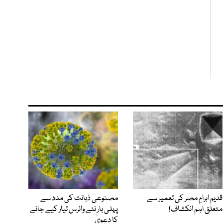
قدیم اہرامِ مصر کی تعمیر سے
مصنوعی ذہانت کی مدد سے
متعلق اہم انکشاف!
پہلی بار نئے وائرس تیار کیے جانے
کا دعویٰ