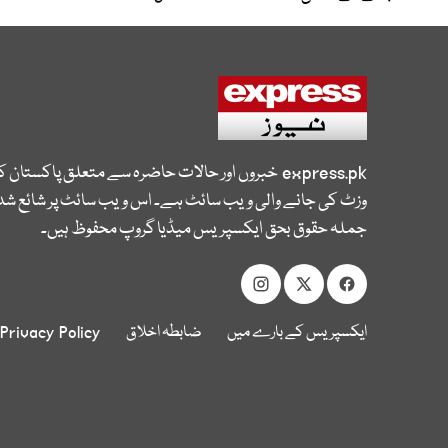
express.pk
خبروں اور حالات حاضرہ سے متعلق پاکستان 
وزٹ کی جانے والی ویب سائٹ ہے۔ اس ویب سائٹ پر شائع شدہ
جملہ حقوق بحق ایکسپریس میڈیا گروپ محفوظ ہیں۔
ایکسپریس کے بارے میں
ضابطہ اخلاق
Privacy Policy