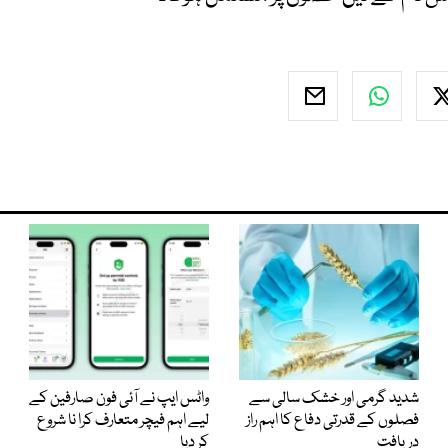
شدید گرمی اور خشک سالی سے
واٹس ایپ نے آئی فون صارفین کے
فصلوں کے قدرتی دفاع کا اہم راز
لیے اہم فیچر متعارف کرا نا شروع
دریافت
کر دیا