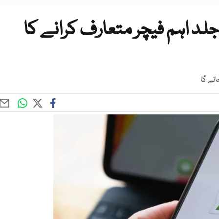
لد اہم فیچر متعارف کرانے کا
ائے گا