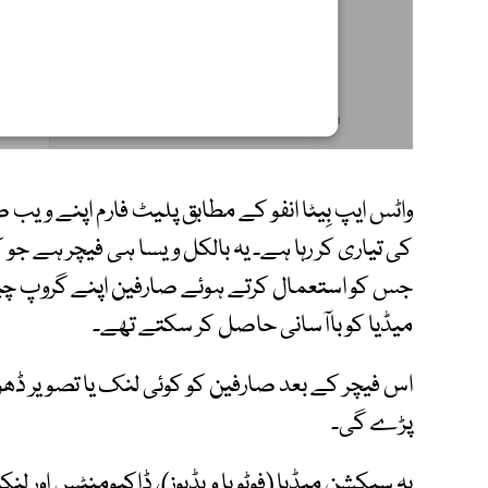
واٹس ایپ بِیٹا انفو کے مطابق پلیٹ فارم اپنے وی
کی تیاری کر رہا ہے۔ یہ بالکل ویسا ہی فیچر ہے جو 
جس کو استعمال کرتے ہوئے صارفین اپنے گروپ چیٹس
میڈیا کو باآسانی حاصل کر سکتے تھے۔
اس فیچر کے بعد صارفین کو کوئی لنک یا تصویر ڈھو
پڑے گی۔
یہ سیکشن میڈیا (فوٹو یا ویڈیوز)، ڈاکیومنٹس اور 