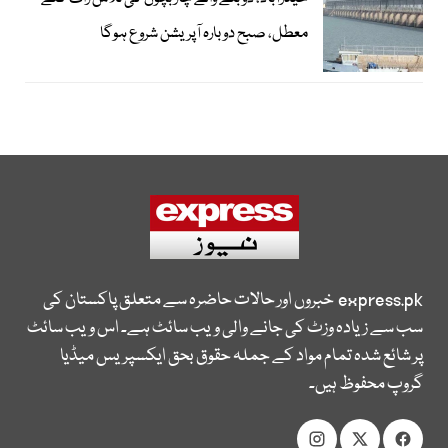
معطل، صبح دوبارہ آپریشن شروع ہوگا
express.pk
خبروں اور حالات حاضرہ سے متعلق پاکستان کی
سب سے زیادہ وزٹ کی جانے والی ویب سائٹ ہے۔ اس ویب سائٹ
پر شائع شدہ تمام مواد کے جملہ حقوق بحق ایکسپریس میڈیا
گروپ محفوظ ہیں۔