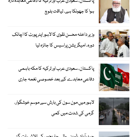
پاکستان، سعودی عرب اور ترکیہ کا دفاعی معاہدہ تازہ
ہوا کا جھونکا ہے، لیاقت بلوچ
وزیر داخلہ محسن نقوی کا لاہور ایئر پورٹ کا اچانک
دورہ، امیگریشن پراسیس کا جائزہ لیا
پاکستان، سعودی عرب اور ترکیہ کا مکہ باہمی
دفاعی معاہدے کے بعد خصوصی نغمہ جاری
لاہور میں مون سون کی بارش سے موسم خوشگوار،
گرمی کی شدت میں کمی
حیدرآباد، ڈوبنے والے چار بچوں کی تلاش رات گئے