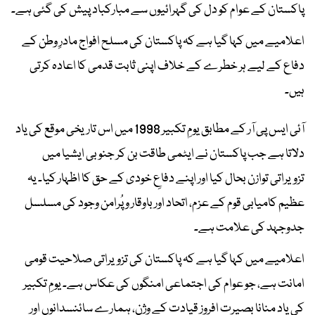
پاکستان کے عوام کو دل کی گہرائیوں سے مبارکباد پیش کی گئی ہے۔
اعلامیے میں کہا گیا ہے کہ پاکستان کی مسلح افواج مادرِ وطن کے
دفاع کے لیے ہر خطرے کے خلاف اپنی ثابت قدمی کا اعادہ کرتی
ہیں۔
آئی ایس پی آر کے مطابق یومِ تکبیر 1998 میں اس تاریخی موقع کی یاد
دلاتا ہے جب پاکستان نے ایٹمی طاقت بن کر جنوبی ایشیا میں
تزویراتی توازن بحال کیا اور اپنے دفاعِ خودی کے حق کا اظہار کیا۔ یہ
عظیم کامیابی قوم کے عزم، اتحاد اور باوقار و پُرامن وجود کی مسلسل
جدوجہد کی علامت ہے۔
اعلامیے میں کہا گیا ہے کہ پاکستان کی تزویراتی صلاحیت قومی
امانت ہے، جو عوام کی اجتماعی امنگوں کی عکاس ہے۔ یومِ تکبیر
کی یاد منانا بصیرت افروز قیادت کے وژن، ہمارے سائنسدانوں اور