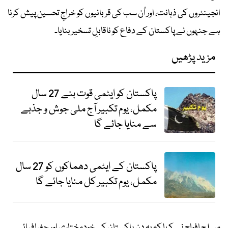
انجینئروں کی ذہانت، اور اُن سب کی قربانیوں کو خراجِ تحسین پیش کرنا
ہے جنہوں نے پاکستان کے دفاع کو ناقابلِ تسخیر بنایا۔
مزید پڑھیں
پاکستان کو ایٹمی قوت بنے 27 سال
مکمل، یوم تکبیر آج ملی جوش و جذبے
سے منایا جائے گا
پاکستان کے ایٹمی دھماکوں کو 27 سال
مکمل، یوم تکبیر کل منایا جائے گا
مسلح افواج نے کہا کہ یہ دن پاکستان کی خودمختاری اور جغرافیائی