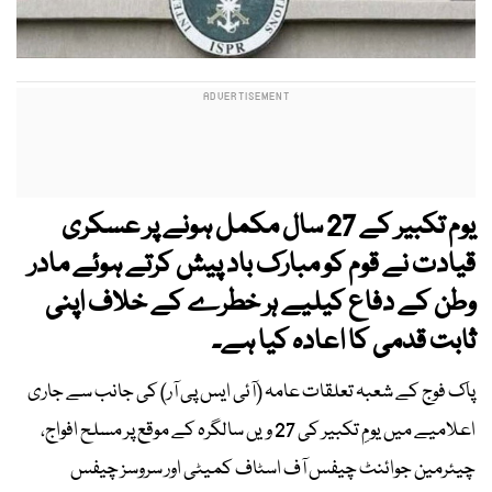
یوم تکبیر کے 27 سال مکمل ہونے پر عسکری
قیادت نے قوم کو مبارک باد پیش کرتے ہوئے مادر
وطن کے دفاع کیلیے ہر خطرے کے خلاف اپنی
ثابت قدمی کا اعادہ کیا ہے۔
پاک فوج کے شعبہ تعلقات عامہ (آئی ایس پی آر) کی جانب سے جاری
اعلامیے میں یومِ تکبیر کی 27 ویں سالگرہ کے موقع پر مسلح افواج،
چیئرمین جوائنٹ چیفس آف اسٹاف کمیٹی اور سروسز چیفس