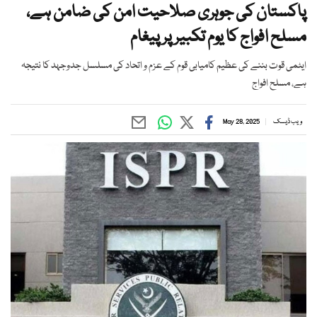
پاکستان کی جوہری صلاحیت امن کی ضامن ہے،
مسلح افواج کا یوم تکبیر پر پیغام
ایٹمی قوت بننے کی عظیم کامیابی قوم کے عزم و اتحاد کی مسلسل جدوجہد کا نتیجہ
ہے، مسلح افواج
ویب ڈیسک
May 28, 2025