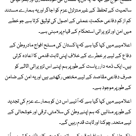
سالمیت کے تحفظ کے غیر متزلزل عزم کو اجاگر اور یہ ہمارے مستند
کم از کم دفاعی حکمتِ عملی کے اصول کی توثیق کرتا ہے جو خطے
میں امن اور تزویراتی استحکام کے قیام پر مبنی ہے۔
اعلامیے میں کہا گیا ہے کہ پاکستان کی مسلح افواج مادرِ وطن کے
دفاع کے لیے ہر خطرے کے خلاف اپنی ثابت قدمی کا اعادہ کرتی
ہیں۔ ایک ذمہ دار ریاست کے طور پر ہم اپنے اس تزویراتی اثاثے کو
صرف دفاعی مقاصد کے لیے مختص رکھتے ہیں اور یہ امن کے ضامن
کے طور پر موجود ہے۔
اعلامیے میں کہا گیا ہے کہ آئیے اس دن کو ہمارے عزم کی تجدید
کے طور پر منائیں کہ ہم اپنے وطن کی سلامتی، ترقی اور خوشحالی کے
لیے متحد، چوکنا اور ثابت قدم رہیں گے۔