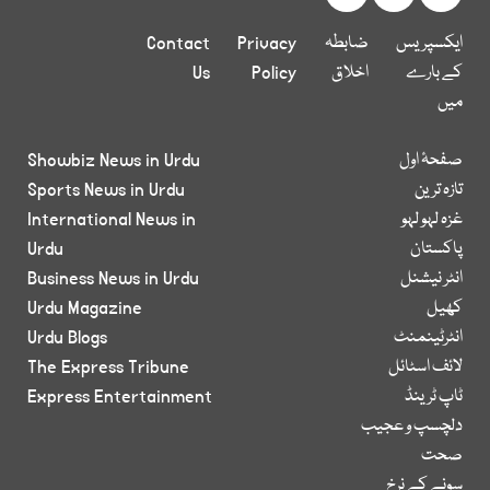
ایکسپریس
ضابطہ
Privacy
Contact
کے بارے
اخلاق
Policy
Us
میں
صفحۂ اول
Showbiz News in Urdu
تازہ ترین
Sports News in Urdu
غزہ لہو لہو
International News in
پاکستان
Urdu
انٹر نیشنل
Business News in Urdu
کھیل
Urdu Magazine
انٹرٹینمنٹ
Urdu Blogs
لائف اسٹائل
The Express Tribune
ٹاپ ٹرینڈ
Express Entertainment
دلچسپ و عجیب
صحت
سونے کے نرخ