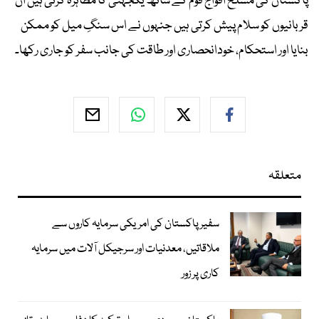
پاکستان کی مسلح افواج قوم کے ساتھ یکجہتی کا مظاہرہ کرتی ہیں اُن
قربانیوں کو سلام پیش کرتی ہیں جنہوں نے اس سنگِ میل کو ممکن
بنایا اور استحکام، خودانحصاری اور طاقت کی جانب سفر کو جاری رکھا۔
متعلقہ
سفیر پاکستان کی امریکی سرمایہ کاروں سے
ملاقاتیں، معدنیات اور سرجیکل آلات میں سرمایہ
کاری پر زور