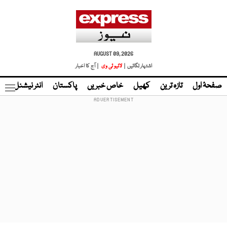
AUGUST 09, 2026
اشتہار لگائیں |
لائیو ٹی وی
| آج کا اخبار
صفحۂ اول
تازہ ترین
کھیل
خاص خبریں
پاکستان
انٹر نیشنل
ٹا