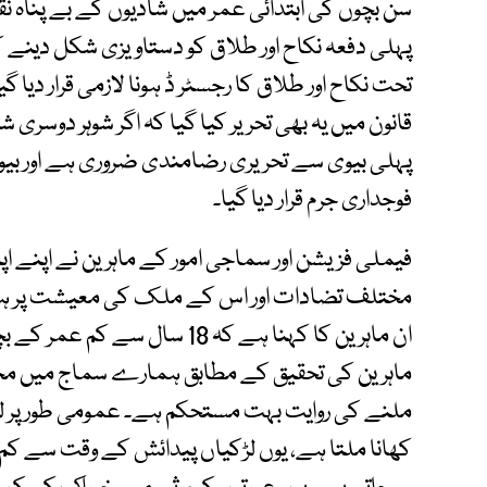
سن بچوں کی ابتدائی عمر میں شادیوں کے بے پناہ ن
پہلی دفعہ نکاح اور طلاق کو دستاویزی شکل دینے کے
تحت نکاح اور طلاق کا رجسٹر ڈ ہونا لازمی قرار دیا
قانون میں یہ بھی تحریر کیا گیا کہ اگر شوہر دوسری
پہلی بیوی سے تحریری رضامندی ضروری ہے اور بی
فوجداری جرم قرار دیا گیا۔
فیملی فزیشن اور سماجی امور کے ماہرین نے اپنے ا
مختلف تضادات اور اس کے ملک کی معیشت پر ہون
ان ماہرین کا کہنا ہے کہ 18 س
ماہرین کی تحقیق کے مطابق ہمارے سماج میں مجمو
ملنے کی روایت بہت مستحکم ہے۔ عمومی طور پر لڑک
کھانا ملتا ہے، یوں لڑکیاں پیدائش کے وقت سے کم 