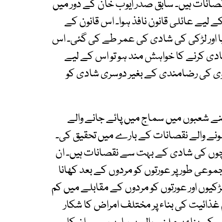
قصانات ہیں۔ سابق صدر ایوب خان کے دور میں
 لیے عائلی قانون نافذ ہوا۔ اس قانون کے
 گیا اور لڑکی کی شادی کی عمر طے کی گئی۔ اس
 شادی کرنے کا خواہش مند ہو تو اس کے لیے
وی کی رضامندی کے بغیر دوسری شادی کو
پنے شعبوں میں سماج میں پائے جانے والے
ے والے نقصانات کے بارے میں تحقیق کی۔
ال سے کم عمر کے بچوں کی شادی کے بہت سے نقصانات ہیں۔ ان
عی طور پر عورتوں کو مردوں کے بعد کھانا
یوں اور عورتوں کو مردوں کے مقابلے میں کم
غذائیت کی بناء پر مختلف امراض کا شکار