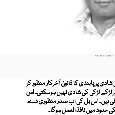
شادی پر پابندی کا قانون آخرکار منظور کر
اب 18 سال سے کم عمر لڑکے لڑکی کی شادی نہیں ہوسکتی۔ اس
روقی ہیں۔ اس بل کی اب صدر منظوری دے
 کی حدود میں نافذ العمل ہوگا۔