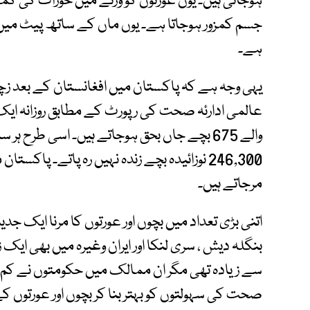
ہوجاتی ہیں۔ یوں عورتوں کو ورثے میں خوراک کی کمی 
جسم کمزور ہوجاتا ہے۔ یوں ماں کے ساتھ پیٹ میں پ
ہے۔
یہی وجہ ہے کہ پاکستان میں افغانستان کے بعد ز
مرجاتے ہیں۔
اتنی بڑی تعداد میں بچوں اور عورتوں کا مرنا ایک ج
بنگلہ دیش ، سری لنکا اور ایران وغیرہ میں بھی ای
سے زیادہ تھی مگر ان ممالک میں حکومتوں نے کم سن
صحت کی سہولتوں کو بہتر بنا کر بچوں اور عورتوں ک