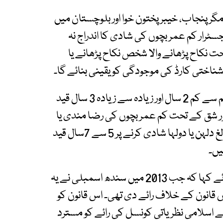
 میں نافذ ہوگیا تھا مگر پنجاب، خیبر پختون خوا اور بلوچستان میں
سٹرار کم عمر بچوں کی شادی کا اندراج نہ
ت نکاح پڑھانے والا شخص نکاح پڑھانے یا
شناختی کارڈ کی موجودگی کو یقینی بنائے گا۔
بل میں بتایا گیا ہے کہ کمسن لڑکی سے شادی پر کم سے کم 2 سال اور زیادہ سے زیادہ 3 سال قید
ر شق کے تحت کم عمر بچوں کی رضا مندی یا
بغیر رضامندی شادی ’’ ریپ‘‘ تصور کیا جائے گا۔ نابالغ دلہن یا دولہا شادی کرنے پر 5 سے 7سال قید
شرمیلا فاروقی نے اس بل کا پس منظر بیان کرتے ہوئے کہا کہ جب 2013 میں سندھ اسمبلی نے یہ
اس قانون کے خلاف رائے دی تھی۔ اس قانون کو
ے اسلامی نظریاتی کونسل کی رائے کو مسترد