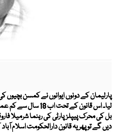
پارلیمان کے دونوں ایوانوں نے کمسن بچیوں کی 
لیا۔ اس قانون کے تحت 
بل کی محرک پیپلزپارٹی کی رہنما شرمیلا فا
دیں گے تو پھر یہ قانون دارالحکومت اسلام آباد