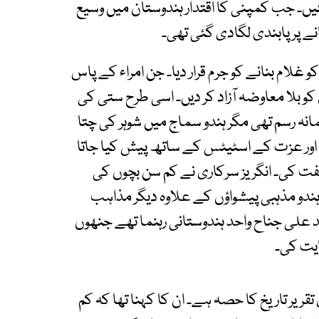
یں۔ جب کمپنی کا اقتدار ہندوستان میں وسیع
انے پر پابندی لگادی گئی تھی۔
لام بنانے کو جرم قرار دیا۔ جن امراء کے پاس
 کو بلا معاوضہ آزاد کر دیں۔ اسی طرح ستی کی
انہ رسم تھی مگر ہندو سماج میں شوہر کی چتا
 اور عزت کے اسٹیٹس کے ساتھ پیش کیا جاتا
فت کی۔ انگریز سرکاری نے کم سن بچوں کی
ندو مذہبی پیشواؤں کے علاوہ دیگر مذاہب
 علی جناح واحد ہندوستانی رہنما تھے جنھوں
ایت کی۔
 1929کی ایک یادگاری تقریر تاریخ کا حصہ ہے۔ ان کا کہنا تھا کہ کم