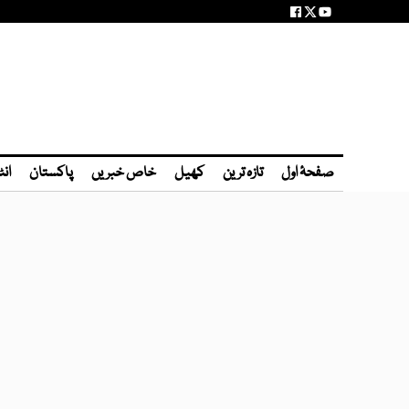
صفحۂ اول
تازہ ترین
کھیل
خاص خبریں
پاکستان
انٹ