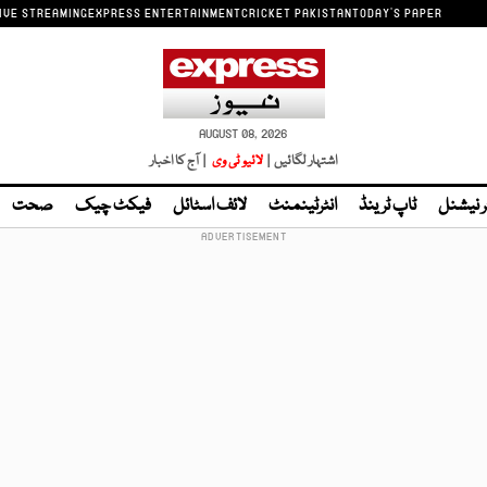
IVE STREAMING
EXPRESS ENTERTAINMENT
CRICKET PAKISTAN
TODAY'S PAPER
AUGUST 08, 2026
اشتہار لگائیں |
لائیو ٹی وی
| آج کا اخبار
ر نیشنل
ٹاپ ٹرینڈ
انٹرٹینمنٹ
لائف اسٹائل
فیکٹ چیک
صحت