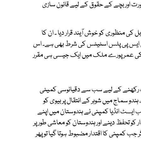
رت اور بچے کے حقوق کے لیے قانون سازی
ل کی منظوری کو خوش آیند قرار دیا ۔ ان کا
 کم از کم عمر 18سال کرنا جی ایس پی پلس اسٹیٹس کی شرط بھی ہے۔ اس
ی کی عمر پورے ملک میں ایک جیسی ہی مقرر
ندہ رکھنے کے لیے سب سے دقیانوسی کمیٹی
، ہندو سماج میں شوہر کے انتقال پر بیوی کو
ب ایسٹ انڈیا کمپنی نے ہندوستان میں اپنے
 کو تحفظ دینے اور ہندوستان کو معاشی طور پر
جب کمپنی کا اقتدار مضبوط ہوتا گیا تو پھر