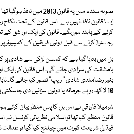
صوبہ سندھ میں یہ قانون 2013
ایسا قانون نافذ نہیں ہے۔ اس قانون کے تحت نکاح رج
کرنے کے پابند ہوںگے۔ قانون کی ایک اور شق کے تح
رجسٹرڈ کرنے سے قبل دونوں فریقین کے کمپیوٹر پر 
بامشقت کی سزا دی جائے گی۔ اس قانون کی ایک او
10 لاکھ روپے جرمانہ یا دونوں سزائیں دی جاسکتی ہیں۔
قانون منظور کیا تھا تو اسلامی نظریاتی کونسل نے 
فیڈرل شریعت کورٹ میں چیلنج کیا گیا تو عدالت ن