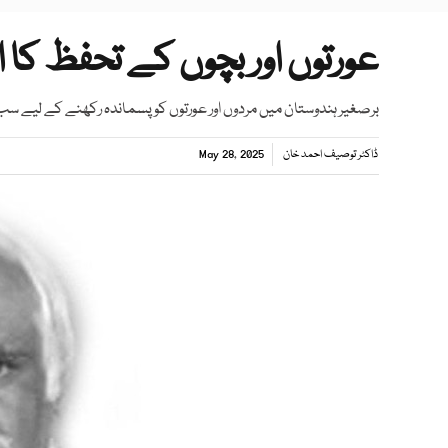
عورتوں اور بچوں کے تحفظ کا ا
برصغیر ہندوستان میں مردوں اور عورتوں کو پسماندہ رکھنے کے لیے س
ڈاکٹر توصیف احمد خان
May 28, 2025