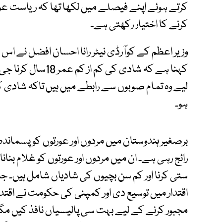
کرتے ہوئے اپنے فیصلے میں لکھا تھا کہ ریاست عو
کرنے کا اختیار رکھتی ہے۔
وزیر اعظم کے کوآرڈی نیٹر رانا احسان افضل نے اس ب
کہنا ہے کہ شادی کی
لیے وہ تمام صوبوں سے رابطے میں ہیں تاکہ شاد
ہو۔
برصغیر ہندوستان میں مردوں اور عورتوں کو پسما
رائج رہی ہے۔ ان میں مردوں اور عورتوں کو غلام بنانا
ستی کرنا اور کم سن بچیوں کی شادیاں شامل ہیں۔ ج
اقتدار میں توسیع دی اور کمپنی کی حکومت نے اقتدار
مجبور کرنے کے لیے بہت سی پالیسیاں نافذ کیں مگر 