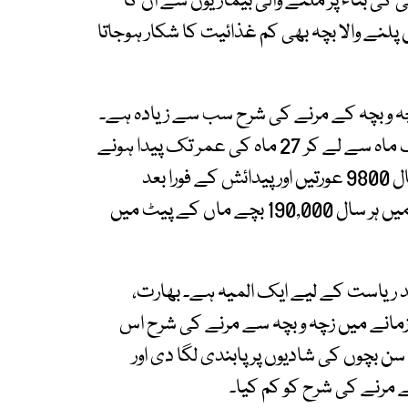
کی بناء پر ملنے والی بیماریوں سے ان کا
لنے والا بچہ بھی کم غذائیت کا شکار ہوجاتا
چہ و بچہ کے مرنے کی شرح سب سے زیادہ ہے۔
عالمی ادارئہ صحت کی رپورٹ کے مطابق روزانہ ایک ماہ سے لے کر 27 ماہ کی عمر تک پیدا ہونے
والے 675 بچے جاں بحق ہوجاتے ہیں۔ اسی طرح ہر سال 9800 عورتیں اور پیدائش کے فورا بعد
246,300 نوزائیدہ بچے زندہ نہیں رہ پاتے۔ پاکستان میں ہر سال 190,000 بچے ماں کے پیٹ میں
دید ریاست کے لیے ایک المیہ ہے۔ بھارت،
ک زمانے میں زچہ و بچہ سے مرنے کی شرح اس
 بچوں کی شادیوں پر پابندی لگا دی اور
ے مرنے کی شرح کو کم کیا۔