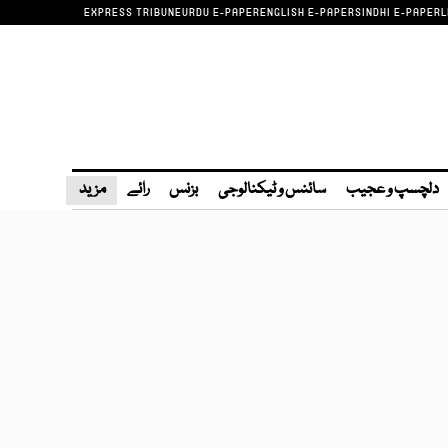
EXPRESS TRIBUNE
URDU E-PAPER
ENGLISH E-PAPER
SINDHI E-PAPER
L
دلچسپ و عجیب
سائنس و ٹیکنالوجی
بزنس
رائے
مزید