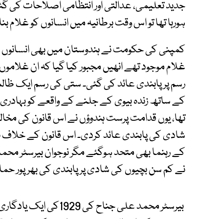
جدید تعلیمی، عدالتی اور انتظامی اصلاحات کی گئ
ہورہا تھا تو اس وقت برطانیہ میں انسانوں کو غلام بن
کمپنی کی حکومت نے ہندوستان میں بھی انسانوں کو غ
غلام موجود تھے انھیں مجبور کیا گیا کہ ان غلاموں
رسم پر پابندی عائد کی گئی۔ ستی کی رسم ایک ظالم
کے ساتھ زندہ بیوی کے جلنے کے واقعے کو بہادری
تھا، یوں قدامت پرست ہندوؤں نے اس قانون کی مخال
شادی کی پابندی عائد کردی۔ اس قانون کے خلاف ہ
کے رہنما بھی متحد ہوگئے مگر نوجوان بیرسٹر محمد
نے کم سن بچیوں کی شادی پر پابندی کی بھرپور حم
بیرسٹر محمد علی جناح کی